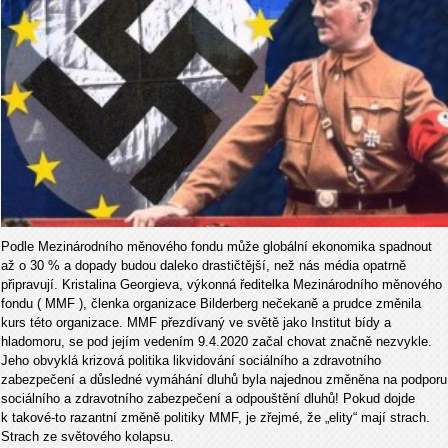
Podle Mezinárodního měnového fondu může globální ekonomika spadnout
až o 30 % a dopady budou daleko drastičtější, než nás média opatrně
připravují. Kristalina Georgieva, výkonná ředitelka Mezinárodního měnového
fondu ( MMF ), členka organizace Bilderberg nečekaně a prudce změnila
kurs této organizace. MMF přezdívaný ve světě jako Institut bídy a
hladomoru, se pod jejím vedením 9.4.2020 začal chovat značně nezvykle.
Jeho obvyklá krizová politika likvidování sociálního a zdravotního
zabezpečení a důsledné vymáhání dluhů byla najednou změněna na podporu
sociálního a zdravotního zabezpečení a odpouštění dluhů! Pokud dojde
k takové-to razantní změně politiky MMF, je zřejmé, že „elity“ mají strach.
Strach ze světového kolapsu.