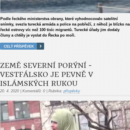
Podle řeckého ministerstva obrany, které vyhodnocovalo satelitní
snímky, svezla turecká armáda a police na pobřeží, z něhož je blízko na
řecké ostrovy víc než 100 tisíc migrantů. Turecké úřady jim dodaly
čluny a chtěly je vyslat do Řecka po moři.
CELÝ PŘÍSPĚVEK
ZEMĚ SEVERNÍ PORÝNÍ -
VESTFÁLSKO JE PEVNĚ V
ISLÁMSKÝCH RUKOU
20. 4. 2020
|
Komentářů:
0
|
Rubrika:
příspěvky