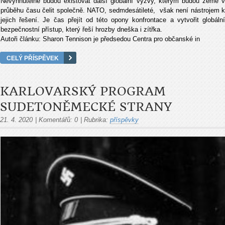
Nevyhnutelně budou existovat další globální výzvy, kterým budou země v
průběhu času čelit společně. NATO, sedmdesátileté, však není nástrojem k
jejich řešení. Je čas přejít od této opony konfrontace a vytvořit globální
bezpečnostní přístup, který řeší hrozby dneška i zítřka.
Autoři článku: Sharon Tennison je předsedou Centra pro občanské in
CELÝ PŘÍSPĚVEK
KARLOVARSKÝ PROGRAM
SUDETONĚMECKÉ STRANY
21. 4. 2020
|
Komentářů:
0
|
Rubrika:
příspěvky