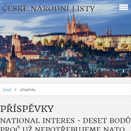
ČESKÉ NÁRODNÍ LISTY
›
Úvod
příspěvky
PŘÍSPĚVKY
NATIONAL INTERES - DESET BODŮ
PROČ UŽ NEPOTŘEBUJEME NATO