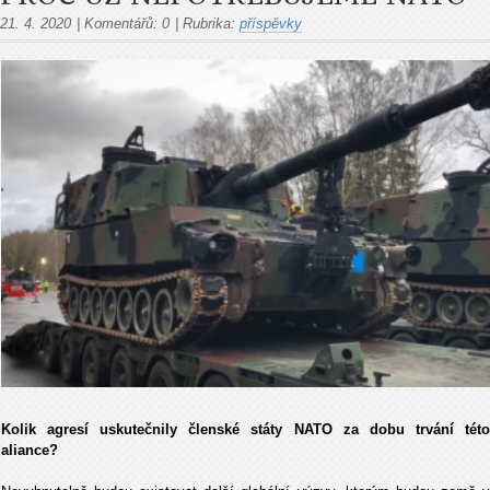
21. 4. 2020
|
Komentářů:
0
|
Rubrika:
příspěvky
Kolik agresí uskutečnily členské státy NATO za dobu trvání této
aliance?