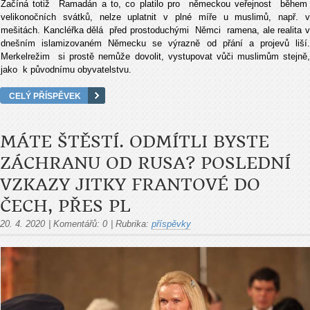
Začíná totiž Ramadán a to, co platilo pro německou veřejnost během
velikonočních svátků, nelze uplatnit v plné míře u muslimů, např. v
mešitách. Kancléřka dělá před prostoduchými Němci ramena, ale realita v
dnešním islamizovaném Německu se výrazně od přání a projevů liší.
Merkelrežim si prostě nemůže dovolit, vystupovat vůči muslimům stejně,
jako k původnímu obyvatelstvu.
CELÝ PŘÍSPĚVEK
MÁTE ŠTĚSTÍ. ODMÍTLI BYSTE
ZÁCHRANU OD RUSA? POSLEDNÍ
VZKAZY JITKY FRANTOVÉ DO
ČECH, PŘES PL
20. 4. 2020
|
Komentářů:
0
|
Rubrika:
příspěvky