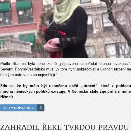
Podle Stampa byla jeho země „připravena uspořádat druhou evakuaci“.
Severní Porýní-Vestfálsko musí „v tom nyní pokračovat a ukončit utrpení na
řeckých ostrovech co nejrychleji.“
Zdá se, že by mělo být ukončeno další „utrpení“, které z pohledu
mnoha německých politiků existuje: V Německu stále žije příliš mnoho
Němců ...
CELÝ PŘÍSPĚVEK
ZAHRADIL ŘEKL TVRDOU PRAVDU