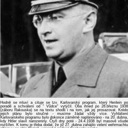
Hodně se mluví a cituje se tzv. Karlovarský program, který Henlein po
poradě a schválení od " Vůdce" vytýčil. Oba ihned po 28.březnu 1938
(záboru Rakouska) se na textu shodli i na tom, jak jej prosazovat. Krédo
jejich plánu bylo stručné - musíme žádat vždy více. Vyhlášení
Karlovarského programu bylo dokonce záměrně naplánováno - na 20. dubna,
kdy Hitler slavil narozeniny. Čtyři dny poté - 24.4.1938 byl masově všude
rozšířen. K tomu je třeba dodat, že již 27. dubna zahájilo velení wehrmachtu