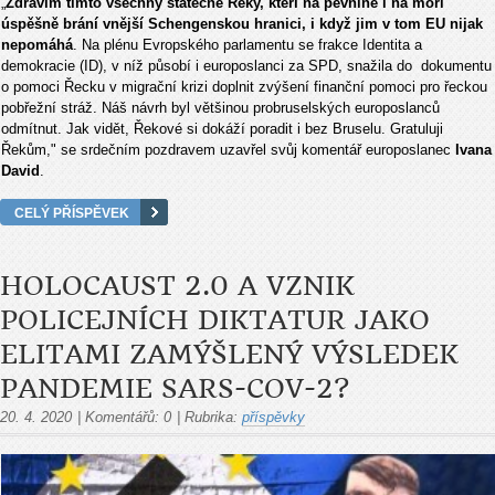
„
Zdravím tímto všechny statečné Řeky, kteří na pevnině i na moři
úspěšně brání vnější Schengenskou hranici, i když jim v tom EU nijak
nepomáhá
. Na plénu Evropského parlamentu se frakce Identita a
demokracie (ID), v níž působí i europoslanci za SPD, snažila do dokumentu
o pomoci Řecku v migrační krizi doplnit zvýšení finanční pomoci pro řeckou
pobřežní stráž. Náš návrh byl většinou probruselských europoslanců
odmítnut. Jak vidět, Řekové si dokáží poradit i bez Bruselu. Gratuluji
Řekům," se srdečním pozdravem uzavřel svůj komentář europoslanec
Ivana
David
.
CELÝ PŘÍSPĚVEK
HOLOCAUST 2.0 A VZNIK
POLICEJNÍCH DIKTATUR JAKO
ELITAMI ZAMÝŠLENÝ VÝSLEDEK
PANDEMIE SARS-COV-2?
20. 4. 2020
|
Komentářů:
0
|
Rubrika:
příspěvky