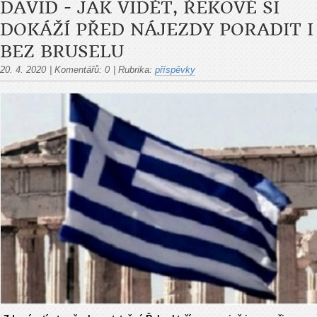
DAVID - JAK VIDĚT, ŘEKOVÉ SI
DOKÁŽÍ PŘED NÁJEZDY PORADIT I
BEZ BRUSELU
20. 4. 2020
|
Komentářů:
0
|
Rubrika:
příspěvky