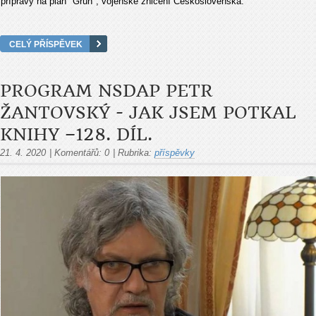
přípravy na plán "Grün", vojenské zničení Československa.
CELÝ PŘÍSPĚVEK
PROGRAM NSDAP PETR
ŽANTOVSKÝ - JAK JSEM POTKAL
KNIHY –128. DÍL.
21. 4. 2020
|
Komentářů:
0
|
Rubrika:
příspěvky