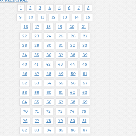
« PŘEDCHOZÍ
1
2
3
4
5
6
7
8
9
10
11
12
13
14
15
16
17
18
19
20
21
22
23
24
25
26
27
28
29
30
31
32
33
34
35
36
37
38
39
40
41
42
43
44
45
46
47
48
49
50
51
52
53
54
55
56
57
58
59
60
61
62
63
64
65
66
67
68
69
70
71
72
73
74
75
76
77
78
79
80
81
82
83
84
85
86
87