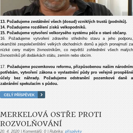
13. Požadujeme zestátnění všech (dosud) vzniklých trustů (podniků).
14. Požadujeme rozdělení zisků velkopodniků.
15. Požadujeme vytvoření velkorysého systému péče o staré občany.
16. Požadujeme vytvoření zdravého středního stavu a jeho podporu,
okamžité zespolečenštění velkých obchodních domů a jejich pronajmutí za
nízké ceny malým živnostníkům, co největší zohlednění všech malých
živnostníků při dodávkách státu, zemím nebo obcím.
17.
Požadujeme pozemkovou reformu, přizpůsobenou našim národním
potřebám, vytvoření zákona o vyvlastnění půdy pro veřejně prospěšné
účely bez náhrady. Požadujeme odstranění pozemkové daně a
zabránění spekulacím s půdou.
CELÝ PŘÍSPĚVEK
MERKELOVÁ OSTŘE PROTI
ROZVOLŇOVÁNÍ
20. 4. 2020
|
Komentářů:
0
|
Rubrika:
příspěvky