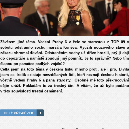
Závěrem jiné téma. Vedení Prahy 6 v čele se starostou z TOP 09 v
sobotu odstranilo sochu maršála Koněva. Využili nouzového stavu a
zákazu shromažďování. Odstraněním sochy už dříve hrozili, prý ji dají
do depozitáře a namístě zbudují jiný pomník. Je to správně? Nebo tím
šlapou po památce padlých vojáků?
Četla jsem na toto téma v českém tisku mnoho proti, ale i pro. Divila
jsem se, kolik existuje nevzdělaných lidí, kteří neznají českou historii,
včetně vedení Prahy 6 a pana starosty. Osobně mě toto překrucování
dějin uráží. Pokládám to za trestný čin. A vítám, že už bylo podáno
v této souvislosti trestní oznámení.
CELÝ PŘÍSPĚVEK