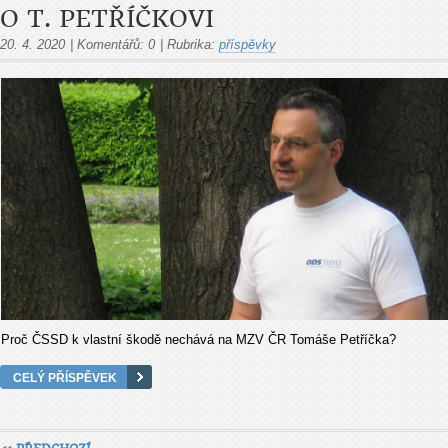
O T. PETŘÍČKOVI
20. 4. 2020
|
Komentářů:
0
|
Rubrika:
příspěvky
Proč ČSSD k vlastní škodě nechává na MZV ČR Tomáše Petříčka?
CELÝ PŘÍSPĚVEK