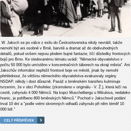
W. Jaksch se po válce z exilu do Československa nikdy nevrátil, takže
nemohl být ani osobně v Brně, barvitě a dramat
až do obdivuhodných
detailů, pokud ovšem nejsou plodem bujné fantazie, líčí důsledky frontových
bojů pro Brno. Ke sledovanému tématu uvádí: ”Německé obyvatelstvo v
počtu 50 000 bylo umístěno v koncentračních táborech na okraji města". Ani
Jakschův informátor nepřežil frontové boje ve městě, jinak by nemohl
přehlédnout, že většinu německého obyvatelstva evakuovaly orgány
NSDAP, někdy i dost důrazně. Pasáž o brněnském transferu kulminuje
tvrzením, že v obci Pohořelec (zkomoleno v originálu - V. Ž.), která leží na
cestě, zahynulo 4 000 Němců. Na kopci Muschelbergu u Mikulova, nedaleko
hranic, je pohřbeno 800 brněnských Němců." Pochod v Jakschově podání
trval 10 dní a "podle velmi skromných odhadů zahynulo při něm téměř 10
000 lidí."
CELÝ PŘÍSPĚVEK