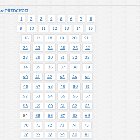
« PŘEDCHOZÍ
1
2
3
4
5
6
7
8
9
10
11
12
13
14
15
16
17
18
19
20
21
22
23
24
25
26
27
28
29
30
31
32
33
34
35
36
37
38
39
40
41
42
43
44
45
46
47
48
49
50
51
52
53
54
55
56
57
58
59
60
61
62
63
64
65
66
67
68
69
70
71
72
73
74
75
76
77
78
79
80
81