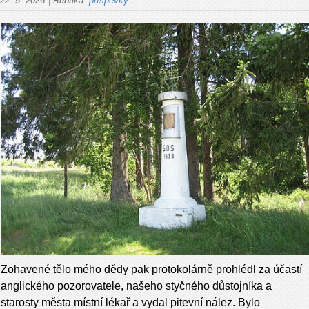
22. 5. 2026
|
Rubrika:
příspěvky
Zohavené tělo mého dědy pak protokolárně prohlédl za účastí
anglického pozorovatele, našeho styčného důstojníka a
starosty města místní lékař a vydal pitevní nález. Bylo