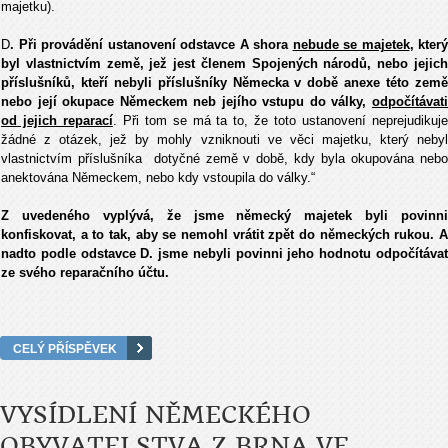
majetku).
D
. Při provádění ustanovení odstavce A shora
nebude se majetek
, který
byl vlastnictvím země, jež jest členem Spojených národů, nebo jejich
příslušníků, kteří nebyli příslušníky Německa v době anexe této země
nebo její okupace Německem neb jejího vstupu do války,
odpočítávati
od jejich reparací
. Při tom se má ta to, že toto ustanovení neprejudikuj
žádné z otázek, jež by mohly vzniknouti ve věci majetku, který nebyl
vlastnictvím příslušníka dotyčné země v době, kdy byla okupována nebo
anektována Německem, nebo kdy vstoupila do války.“
Z uvedeného vyplývá, že jsme německý majetek byli povinni
konfiskovat, a to tak, aby se nemohl vrátit zpět do německých rukou. A
nadto podle odstavce D. jsme nebyli povinni jeho hodnotu odpočítávat
ze svého reparačního účtu.
CELÝ PŘÍSPĚVEK
VYSÍDLENÍ NĚMECKÉHO
OBYVATELSTVA Z BRNA VE