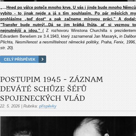
„…
Hned po válce poteče mnoho krve. U vás i jinde bude mnoho Němců
vybito - to jinak nejde a já s tím souhlasím. Po pár měsících my
prohlásíme „teď dost“ a pak začneme mírovou práci." A dodal:
"Transfer bude nutný!...Dá se jim krátká lhůta, ať si vezmou to
nejnutnější a jdou."
( Z rozhovoru Winstona Churchilla s prezidentem
Edvardem Benešem ze 3.4.1943, který zaznamenal Jan Masaryk
,
in Dalibo
Plichta, Nesmířenost a nesmiřitelnost německé politiky, Praha, Fenix, 1996,
str. 20).
CELÝ PŘÍSPĚVEK
POSTUPIM 1945 - ZÁZNAM
DEVÁTÉ SCHŮZE ŠÉFŮ
SPOJENECKÝCH VLÁD
22. 5. 2026
|
Rubrika:
příspěvky