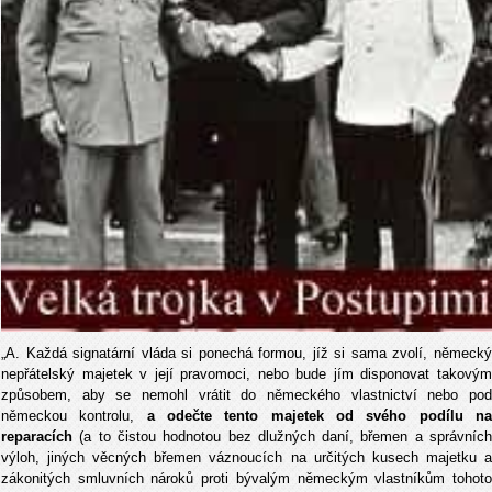
„A. Každá signatární vláda si ponechá formou, jíž si sama zvolí, německý
nepřátelský majetek v její pravomoci, nebo bude jím disponovat takovým
způsobem, aby se nemohl vrátit do německého vlastnictví nebo pod
německou kontrolu,
a odečte tento majetek od svého podílu n
reparacích
(a to čistou hodnotou bez dlužných daní, břemen a správníc
výloh, jiných věcných břemen váznoucích na určitých kusech majetku a
zákonitých smluvních nároků proti bývalým německým vlastníkům tohoto