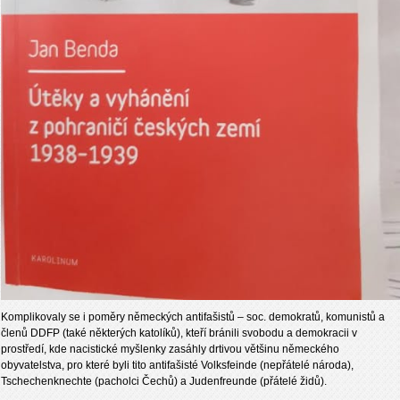
Komplikovaly se i poměry německých antifašistů – soc. demokratů, komunistů a
členů DDFP (také některých katolíků), kteří bránili svobodu a demokracii v
prostředí, kde nacistické myšlenky zasáhly drtivou většinu německého
obyvatelstva, pro které byli tito antifašisté Volksfeinde (nepřátelé národa),
Tschechenknechte (pacholci Čechů) a Judenfreunde (přátelé židů).