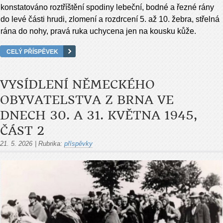
konstatováno roztříštění spodiny lebeční, bodné a řezné rány
do levé části hrudi, zlomení a rozdrcení 5. až 10. žebra, střelná
rána do nohy, pravá ruka uchycena jen na kousku kůže.
CELÝ PŘÍSPĚVEK
VYSÍDLENÍ NĚMECKÉHO
OBYVATELSTVA Z BRNA VE
DNECH 30. A 31. KVĚTNA 1945,
ČÁST 2
21. 5. 2026
|
Rubrika:
příspěvky