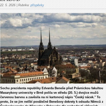
22. 5. 2026
|
Rubrika:
příspěvky
Sochu prezidenta republiky Edvarda Beneše před Právnickou fakultou
Masarykovy univerzity v Brně polila ve středu (20. 5.) dvojice mužů
červenou barvou a zavěsila na ni kartonový nápis "Český nácek." To
proto, že se jim nelíbí poválečné Benešovy dekrety k odsudu Němců z