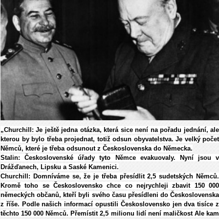
„Churchill: Je ještě jedna otázka, která sice není na pořadu jednání, ale
kterou by bylo třeba projednat, totiž odsun obyvatelstva. Je velký počet
Němců, které je třeba odsunout z Československa do Německa.
Stalin: Československé úřady tyto Němce evakuovaly. Nyní jsou v
Drážďanech, Lipsku a Saské Kamenici.
Churchill: Domníváme se, že je třeba přesídlit 2,5 sudetských Němců.
Kromě toho se Československo chce co nejrychleji zbavit 150 000
německých občanů, kteří byli svého času přesídleni do Československa
z říše. Podle našich informací opustili Československo jen dva tisíce z
těchto 150 000 Němců. Přemístit 2,5 milionu lidí není maličkost Ale kam