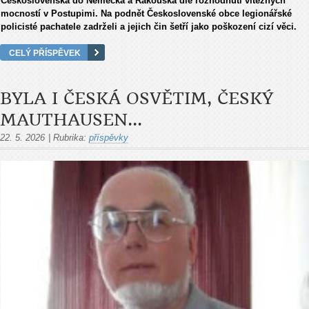
Československa do Německa a Rakouska dle rozhodnutí vítězných
mocností v Postupimi. Na podnět Československé obce legionářské
policisté pachatele zadrželi a jejich čin šetří jako poškození cizí věci.
CELÝ PŘÍSPĚVEK
BYLA I ČESKÁ OSVĚTIM, ČESKÝ
MAUTHAUSEN...
22. 5. 2026
|
Rubrika:
příspěvky