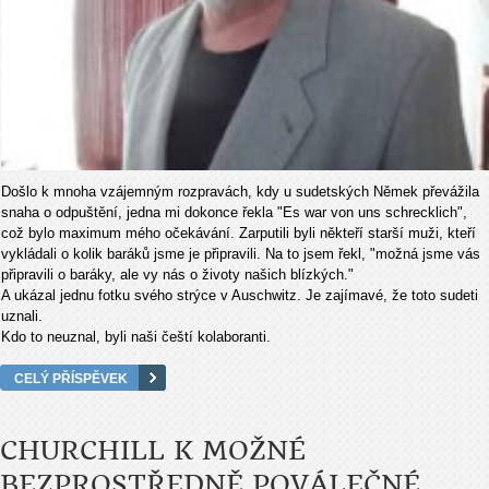
Došlo k mnoha vzájemným rozpravách, kdy u sudetských Němek převážila
snaha o odpuštění, jedna mi dokonce řekla "Es war von uns schrecklich",
což bylo maximum mého očekávání. Zarputili byli někteří starší muži, kteří
vykládali o kolik baráků jsme je připravili. Na to jsem řekl, "možná jsme vás
připravili o baráky, ale vy nás o životy našich blízkých."
A ukázal jednu fotku svého strýce v Auschwitz. Je zajímavé, že toto sudeti
uznali.
Kdo to neuznal, byli naši čeští kolaboranti.
CELÝ PŘÍSPĚVEK
CHURCHILL K MOŽNÉ
BEZPROSTŘEDNĚ POVÁLEČNÉ