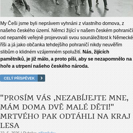
My Češi jsme byli neprávem vyhnáni z vlastního domova, z
našeho českého území. Němci žijící v našem českém pohraničí
od nepaměti veřejně projevovali svou sounáležitost k Německé
říši a já jako občanka tehdejšího pohraničí nikdy neuvěřím
slibům o klidném vzájemném spolužití.
Nás, žijících
pamětníků, je již málo, a proto píši, aby se nezapomnělo na
hoře a utrpení našeho českého národa.
CELÝ PŘÍSPĚVEK
"PROSÍM VÁS ,NEZABÍJEJTE MNE,
MÁM DOMA DVĚ MALÉ DĚTI!"
MRTVÉHO PAK ODTÁHLI NA KRAJ
LESA