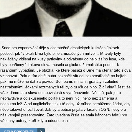
Snad pro exponování děje v dostatečně drastických kulisách Jaksch
podotkl, jak ”v okolí Brna bylo plno zmrzačených mrtvol... Mrtvoly byly
nakládány vidlemi na kusy pytloviny a odváženy do nejbližšího lesa, kde
byly pohřbeny." Taková slova musela anglickou žurnalistiku podnítit k
razantním výpadům. Je otázka, ke které pasáži o Brně má čtenář tato slova
vztahovat. Pokud tím chtěl autor naznačit situaci bezprostředně po bojích,
pak mu můžeme dát za pravdu. Bombami, minami, granáty i záludně
nastraženými léčkami roztrhaných těl bylo tu všude plno. Z čí viny? Jestliže
však dáme tato slova do souvislosti s vystěhováním Němců, pak je to
nepravdivé a od zkušeného politika to není nic jiného než záměrná a
nechutná lež. A od anglického tisku té doby už vůbec nemůžeme žádat, aby
něco takového rozlišoval. Jak byla petice přijata v kruzích OSN, nebylo u
nás veřejně prezentováno. Zato uvedená čísla se stala kánonem faktů pro
všechny autory, kteří kdy o odsunu psali.
CELÝ PŘÍSPĚVEK