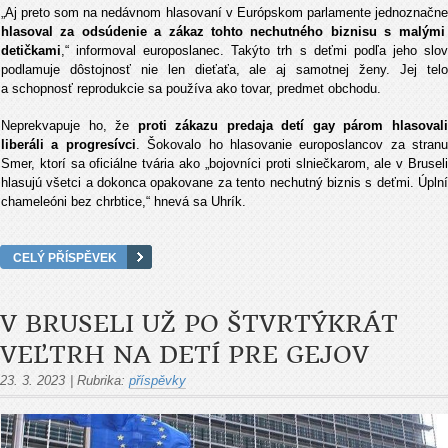
„
Aj preto som na nedávnom hlasovaní v Európskom parlamente jednoznačne
hlasoval za odsúdenie a zákaz tohto nechutného biznisu s malými
detičkami
,“ informoval europoslanec. Takýto trh s deťmi podľa jeho slov
podlamuje dôstojnosť nie len dieťaťa, ale aj samotnej ženy. Jej telo
a schopnosť reprodukcie sa používa ako tovar, predmet obchodu.
Neprekvapuje ho, že
proti zákazu predaja detí gay párom hlasoval
liberáli a progresívci
. Šokovalo ho hlasovanie europoslancov za stranu
Smer, ktorí sa oficiálne tvária ako „bojovníci proti slniečkarom, ale v Bruseli
hlasujú všetci a dokonca opakovane za tento nechutný biznis s deťmi. Úplní
chameleóni bez chrbtice,“ hnevá sa Uhrík.
CELÝ PŘÍSPĚVEK
V BRUSELI UŽ PO ŠTVRTÝKRÁT
VEĽTRH NA DETÍ PRE GEJOV
23. 3. 2023
|
Rubrika:
příspěvky