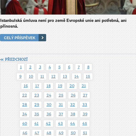
Istanbulská úmluva není pro země Evropské unie ani potřebná, ani
přínosná.
CELÝ PŘÍSPĚVEK
« PŘEDCHOZÍ
1
2
3
4
5
6
7
8
9
10
11
12
13
14
15
16
17
18
19
20
21
22
23
24
25
26
27
28
29
30
31
32
33
34
35
36
37
38
39
40
41
42
43
44
45
46
47
48
49
50
51