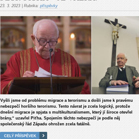
23. 3. 2023
|
Rubrika:
příspěvky
Vyšli jsme od problému migrace a terorismu a došli jsme k pravému
nebezpečí horšího terorismu. Tento návrat je zcela logický, protože
dnešní migrace je spjata s multikulturalismem, který jí široce otevřel
brány,“ uzavřel Piťha. Spojením těchto nebezpečí je podle něj
společenský řád Západu ohrožen zcela fatálně.
CELÝ PŘÍSPĚVEK