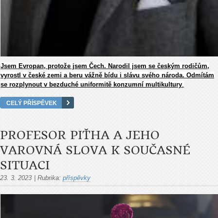
Jsem Evropan, protože jsem Čech. Narodil jsem se českým rodičům,
vyrostl v české zemi a beru vážně bídu i slávu svého národa. Odmítám
se rozplynout v bezduché uniformitě konzumní multikultury
.
CELÝ PŘÍSPĚVEK
PROFESOR PIŤHA A JEHO
VAROVNÁ SLOVA K SOUČASNÉ
SITUACI
23. 3. 2023
|
Rubrika:
příspěvky