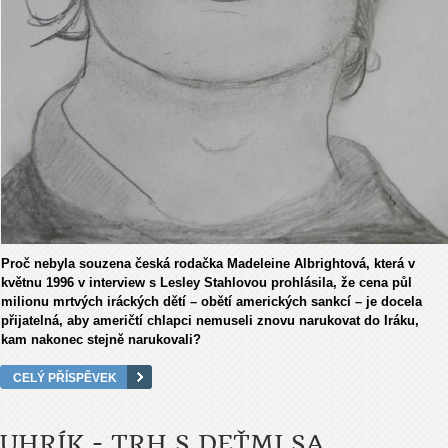
Proč nebyla souzena česká rodačka Madeleine Albrightová, která v
květnu 1996 v interview s Lesley Stahlovou prohlásila, že cena půl
milionu mrtvých iráckých dětí – obětí amerických sankcí – je docela
přijatelná, aby američtí chlapci nemuseli znovu narukovat do Iráku,
kam nakonec stejně narukovali?
CELÝ PŘÍSPĚVEK
UHRÍK - TRH S DEŤMI SA