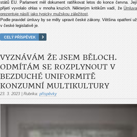
států EU. Parlament měl dokument ratifikovat letos do konce června. Její
přijetí vyvolalo ohlas v mnoha kruzích. Některým kritikům vadí, že
Úmluva
prezentuje násilí jako typicky mužskou záležitost
.
Podle pravidel úmluvy by se měly upravit české zákony. Většina opatření už
v české legislativě je.
CELÝ PŘÍSPĚVEK
VYZNÁVÁM ŽE JSEM BĚLOCH.
ODMÍTÁM SE ROZPLYNOUT V
BEZDUCHÉ UNIFORMITĚ
KONZUMNÍ MULTIKULTURY
23. 3. 2023
|
Rubrika:
příspěvky