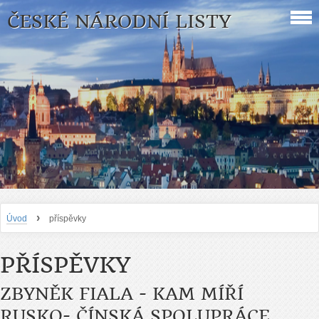
ČESKÉ NÁRODNÍ LISTY
›
Úvod
příspěvky
PŘÍSPĚVKY
ZBYNĚK FIALA - KAM MÍŘÍ
RUSKO- ČÍNSKÁ SPOLUPRÁCE