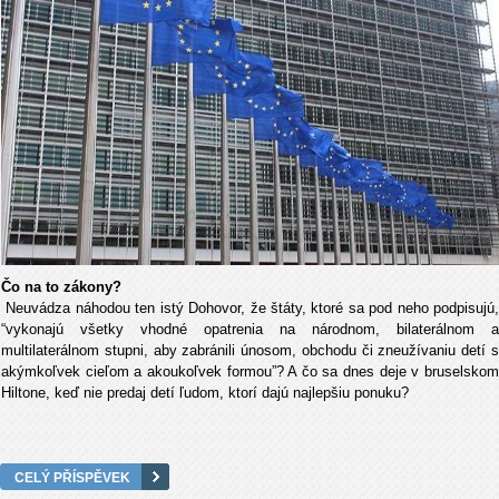
Čo na to zákony?
Neuvádza náhodou ten istý Dohovor, že štáty, ktoré sa pod neho podpisujú,
“vykonajú všetky vhodné opatrenia na národnom, bilaterálnom a
multilaterálnom stupni, aby zabránili únosom, obchodu či zneužívaniu detí s
akýmkoľvek cieľom a akoukoľvek formou”? A čo sa dnes deje v bruselskom
Hiltone, keď nie predaj detí ľudom, ktorí dajú najlepšiu ponuku?
CELÝ PŘÍSPĚVEK