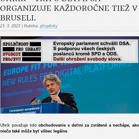
ORGANIZUJE KAŽDOROČNE TIEŽ V
BRUSELI.
23. 3. 2023
|
Rubrika:
příspěvky
Uhrík považuje toto
obchodovanie s deťmi za zvrátené a nechápe, ak
niečo také môže byť vôbec legálne
.