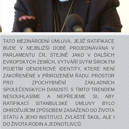
TATO MEZINÁRODNÍ ÚMLUVA, JEJÍŽ RATIFIKACE
BUDE V NEJBLIŽŠÍ DOBĚ PROJEDNÁVÁNA V
PARLAMENTU ČR, STEJNĚ JAKO V DALŠÍCH
EVROPSKÝCH ZEMÍCH, VYTVÁŘÍ SVÝM ŠIROKÝM
POJETÍM GENDEROVÉ IDENTITY, KTERÉ NENÍ
ZAKOŘENĚNÉ V PŘIROZENÉM ŘÁDU, PROSTOR
PRO ZPOCHYBNĚNÍ ZÁKLADNÍCH
SPOLEČENSKÝCH DANOSTÍ. S TÍMTO TRENDEM
NESOUHLASÍME A NEPŘEJEME SI, ABY
RATIFIKACÍ ISTANBULSKÉ ÚMLUVY BYLO
OHROŽUJÍCÍM ZPŮSOBEM ZASAŽENO DO ŽIVOTA
STÁTU A JEHO INSTITUCÍ, ZVLÁŠTĚ ŠKOL, ALE I
DO ŽIVOTA RODIN A JEDNOTLIVCŮ.