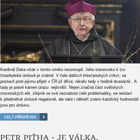
Kardinál Duka však v tomto směru neustoupil. Jeho stanovisko k tzv.
Istanbulské úmluvě je známé. V čele dalších křesťanských církví, se
postavil proti jejímu přijetí v ČR již dříve, nikoliv tedy v hodině dvanácté. A
tady je právě kámen úrazu nejtvrdší. Nejen značná část světských
mocenských elit, zřejmě ve své neznalosti celé problematiky, se nestaví
k předmětné úmluvě negativně, ale také i někteří známí katolický hodnostáři
jsou pro úmluvu.
CELÝ PŘÍSPĚVEK
PETR PIŤHA - JE VÁLKA.