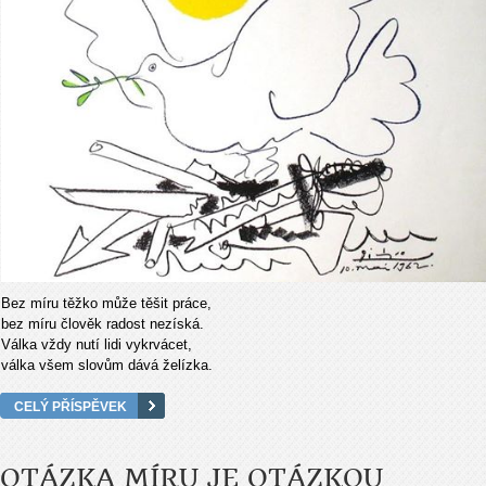
Bez míru těžko může těšit práce,
bez míru člověk radost nezíská.
Válka vždy nutí lidi vykrvácet,
válka všem slovům dává želízka.
CELÝ PŘÍSPĚVEK
OTÁZKA MÍRU JE OTÁZKOU