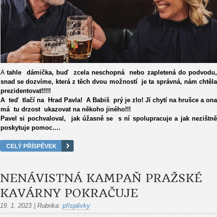
A
tahle dámička, buď zcela neschopná nebo zapletená do podvodu,
snad se dozvíme, která z těch dvou možností je ta správná, nám chtěla
prezidentovat!!!!!
A teď tlačí na Hrad Pavla! A Babiš prý je zlo! Jí chytí na hrušce a ona
má tu drzost ukazovat na někoho jiného!!!
Pavel si pochvaloval, jak úžasně se s ní spolupracuje a jak nezištně
poskytuje pomoc….
CELÝ PŘÍSPĚVEK
NENÁVISTNÁ KAMPAŇ PRAŽSKÉ
KAVÁRNY POKRAČUJE
19. 1. 2023
|
Rubrika:
příspěvky