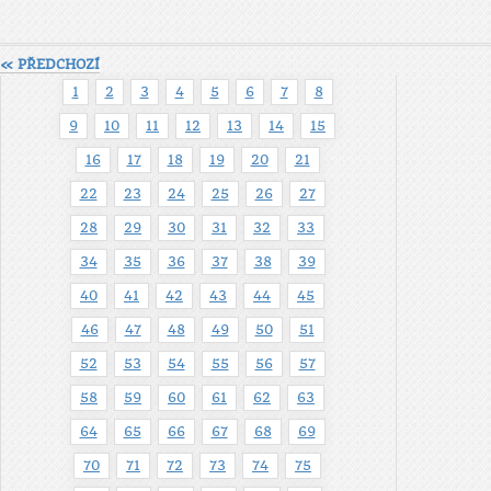
« PŘEDCHOZÍ
1
2
3
4
5
6
7
8
9
10
11
12
13
14
15
16
17
18
19
20
21
22
23
24
25
26
27
28
29
30
31
32
33
34
35
36
37
38
39
40
41
42
43
44
45
46
47
48
49
50
51
52
53
54
55
56
57
58
59
60
61
62
63
64
65
66
67
68
69
70
71
72
73
74
75