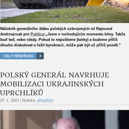
Náčelník generálního štábu polských ozbrojených sil Rajmund
Andrzejczak pro
Politico
:„Jsme v rozhodujícím momentu bitvy. Takže
buď teď, nebo nikdy. Pokud to nepošleme (tanky) a budeme příliš
dlouho diskutovat a řešit byrokracii, může pak být už příliš pozdě.“
CELÝ PŘÍSPĚVEK
POLSKÝ GENERÁL NAVRHUJE
MOBILIZACI UKRAJINSKÝCH
UPRCHLÍKŮ
20. 1. 2023
|
Rubrika:
příspěvky