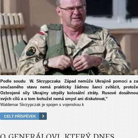
Podle soudu W. Skrzypczaka Západ nemůže Ukrajině pomoci a za
současného stavu nemá prakticky žádnou šanci zvítězit, protože
Ozbrojené síly Ukrajiny utrpěly kolosální ztráty. Rusové dosáhnou
svých cílů a o tom bohužel nemá smysl ani diskutovat,“
Waldemar Skrzypczak je spojen s vojenskou k
CELÝ PŘÍSPĚVEK
O GENERÁLOVI, KTERÝ DNES