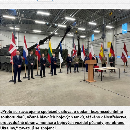
„
Proto se zavazujeme společně usilovat o dodání bezprecedentního
souboru darů, včetně hlavních bojových tanků, těžkého dělostřelectva,
protivzdušné obrany, munice a bojových vozidel pěchoty pro obranu
Ukrajiny,“ zavazují se spojenci.