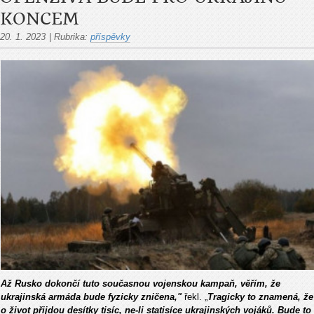
KONCEM
20. 1. 2023
|
Rubrika:
příspěvky
Až Rusko dokončí tuto současnou vojenskou kampaň, věřím, že
ukrajinská armáda bude fyzicky zničena,"
řekl. „
Tragicky to znamená, že
o život přijdou desítky tisíc, ne-li statisíce ukrajinských vojáků. Bude to