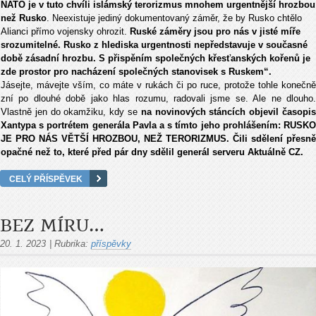
NATO je v tuto chvíli islámský terorizmus mnohem urgentnější hrozbou
než Rusko
. Neexistuje jediný dokumentovaný záměr, že by Rusko chtělo
Alianci přímo vojensky ohrozit.
Ruské záměry jsou pro nás v jisté míře
srozumitelné. Rusko z hlediska urgentnosti nepředstavuje v současné
době zásadní hrozbu. S přispěním společných křesťanských kořenů je
zde prostor pro nacházení společných stanovisek s Ruskem“.
Jásejte, mávejte vším, co máte v rukách či po ruce, protože tohle konečně
zní po dlouhé době jako hlas rozumu, radovali jsme se. Ale ne dlouho.
Vlastně jen do okamžiku, kdy se
na novinových stáncích objevil časopi
Xantypa s portrétem generála Pavla a s tímto jeho prohlášením: RUSKO
JE PRO NÁS VĚTŠÍ HROZBOU, NEŽ TERORIZMUS. Čili sdělení přesně
opačné než to, které před pár dny sdělil generál serveru Aktuálně CZ.
CELÝ PŘÍSPĚVEK
BEZ MÍRU…
20. 1. 2023
|
Rubrika:
příspěvky