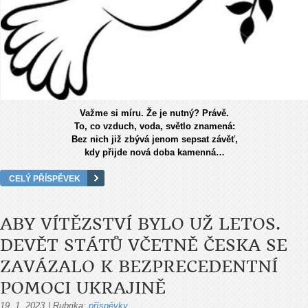
Važme si míru. Že je nutný? Právě.
To, co vzduch, voda, světlo znamená:
Bez nich již zbývá jenom sepsat závěť,
kdy přijde nová doba kamenná…
CELÝ PŘÍSPĚVEK
ABY VÍTĚZSTVÍ BYLO UŽ LETOS.
DEVĚT STÁTŮ VČETNĚ ČESKA SE
ZAVÁZALO K BEZPRECEDENTNÍ
POMOCI UKRAJINĚ
19. 1. 2023
|
Rubrika:
příspěvky