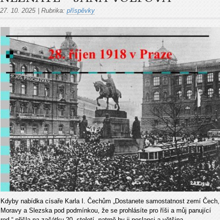
27. 10. 2025
|
Rubrika:
příspěvky
Kdyby nabídka císaře Karla I. Čechům „Dostanete samostatnost zemí Čech,
Moravy a Slezska pod podmínkou, že se prohlásíte pro říši a můj panující
rod.“ přišla na začátku 20. století, patrně by ji poslanci a většina