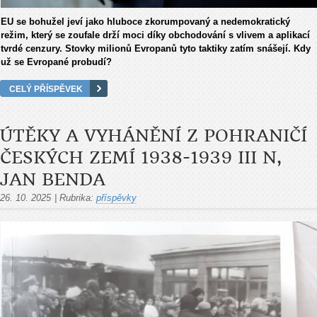
EU se bohužel jeví jako hluboce zkorumpovaný a nedemokratický
režim, který se zoufale drží moci díky obchodování s vlivem a aplikací
tvrdé cenzury. Stovky milionů Evropanů tyto taktiky zatím snášejí. Kdy
už se Evropané probudí?
CELÝ PŘÍSPĚVEK
ÚTĚKY A VYHÁNĚNÍ Z POHRANIČÍ
ČESKÝCH ZEMÍ 1938-1939 III N,
JAN BENDA
26. 10. 2025
|
Rubrika:
příspěvky