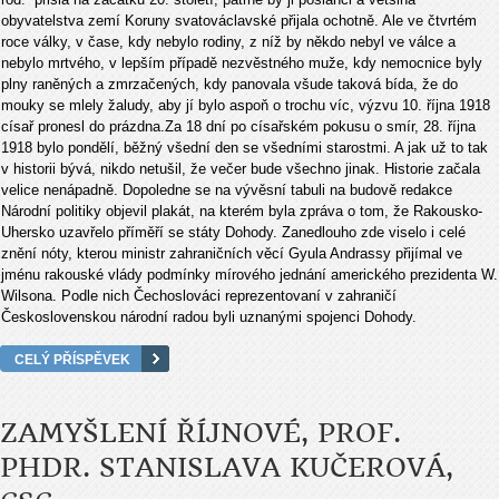
obyvatelstva zemí Koruny svatováclavské přijala ochotně. Ale ve čtvrtém
roce války, v čase, kdy nebylo rodiny, z níž by někdo nebyl ve válce a
nebylo mrtvého, v lepším případě nezvěstného muže, kdy nemocnice byly
plny raněných a zmrzačených, kdy panovala všude taková bída, že do
mouky se mlely žaludy, aby jí bylo aspoň o trochu víc, výzvu 10. října 1918
císař pronesl do prázdna.Za 18 dní po císařském pokusu o smír, 28. října
1918 bylo pondělí, běžný všední den se všedními starostmi. A jak už to tak
v historii bývá, nikdo netušil, že večer bude všechno jinak. Historie začala
velice nenápadně. Dopoledne se na vývěsní tabuli na budově redakce
Národní politiky objevil plakát, na kterém byla zpráva o tom, že Rakousko-
Uhersko uzavřelo příměří se státy Dohody. Zanedlouho zde viselo i celé
znění nóty, kterou ministr zahraničních věcí Gyula Andrassy přijímal ve
jménu rakouské vlády podmínky mírového jednání amerického prezidenta W.
Wilsona. Podle nich Čechoslováci reprezentovaní v zahraničí
Československou národní radou byli uznanými spojenci Dohody.
CELÝ PŘÍSPĚVEK
ZAMYŠLENÍ ŘÍJNOVÉ, PROF.
PHDR. STANISLAVA KUČEROVÁ,