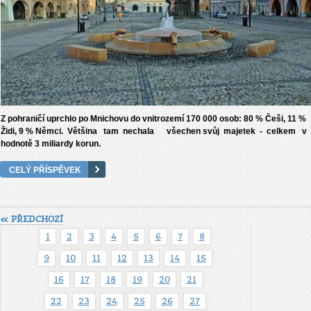
Z pohraničí uprchlo po Mnichovu do vnitrozemí 170 000 osob: 80 % Češi, 11 %
Židi, 9 % Němci. Většina tam nechala všechen svůj majetek - celkem v
hodnotě 3 miliardy korun.
CELÝ PŘÍSPĚVEK
« PŘEDCHOZÍ
1
2
3
4
5
6
7
8
9
10
11
12
13
14
15
16
17
18
19
20
21
22
23
24
25
26
27