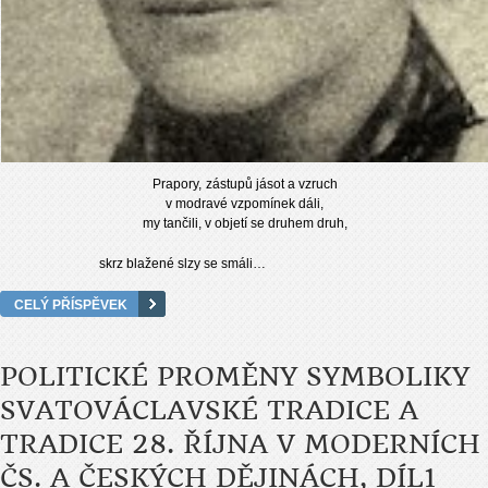
Prapory,
zástupů jásot a vzruch
v modravé vzpomínek dáli,
my tančili, v objetí se druhem druh,
skrz blažené slzy se smáli…
CELÝ PŘÍSPĚVEK
POLITICKÉ PROMĚNY SYMBOLIKY
SVATOVÁCLAVSKÉ TRADICE A
TRADICE 28. ŘÍJNA V MODERNÍCH
ČS. A ČESKÝCH DĚJINÁCH, DÍL1