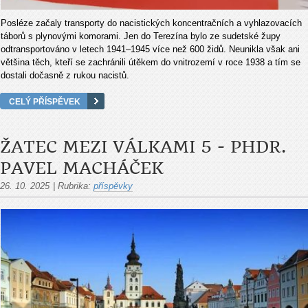
Posléze začaly transporty do nacistických koncentračních a vyhlazovacích
táborů s plynovými komorami. Jen do Terezína bylo ze sudetské župy
odtransportováno v letech 1941–1945 více než 600 židů. Neunikla však ani
většina těch, kteří se zachránili útěkem do vnitrozemí v roce 1938 a tím se
dostali dočasně z rukou
nacistů.
CELÝ PŘÍSPĚVEK
ŽATEC MEZI VÁLKAMI 5 - PHDR.
PAVEL MACHÁČEK
26. 10. 2025
|
Rubrika:
příspěvky