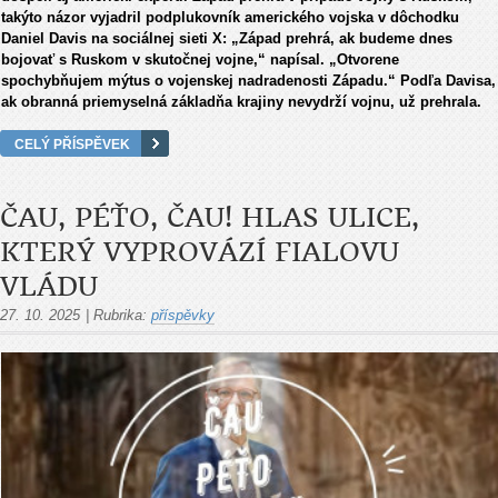
takýto názor vyjadril podplukovník amerického vojska v dôchodku
Daniel Davis na sociálnej sieti X: „Západ prehrá, ak budeme dnes
bojovať s Ruskom v skutočnej vojne,“ napísal. „Otvorene
spochybňujem mýtus o vojenskej nadradenosti Západu.“ Podľa Davisa,
ak obranná priemyselná základňa krajiny nevydrží vojnu, už prehrala.
CELÝ PŘÍSPĚVEK
ČAU, PÉŤO, ČAU! HLAS ULICE,
KTERÝ VYPROVÁZÍ FIALOVU
VLÁDU
27. 10. 2025
|
Rubrika:
příspěvky