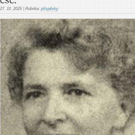
CSC.
27. 10. 2025
|
Rubrika:
příspěvky