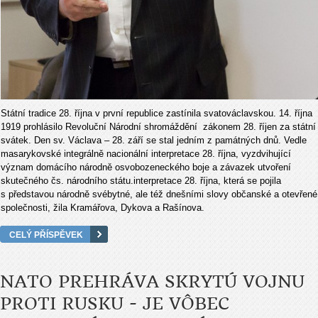
Státní tradice 28. října v první republice zastínila svatováclavskou. 14. října
1919 prohlásilo Revoluční Národní shromáždění zákonem 28. říjen za státní
svátek. Den sv. Václava – 28. září se stal jedním z památných dnů. Vedle
masarykovské integrálně nacionální interpretace 28. října, vyzdvihující
význam domácího národně osvobozeneckého boje a závazek utvoření
skutečného čs. národního státu.interpretace 28. října, která se pojila
s představou národně svébytné, ale též dnešními slovy občanské a otevřené
společnosti, žila Kramářova, Dykova a Rašínova.
CELÝ PŘÍSPĚVEK
NATO PREHRÁVA SKRYTÚ VOJNU
PROTI RUSKU - JE VÔBEC