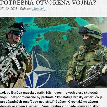
POTREBNÁ OTVORENÁ VOJNA?
27. 10. 2025
|
Rubrika:
příspěvky
„Ak by Európa musela v najbližších dvoch rokoch viesť skutočnú
vojnu, bezpodmienečne by prehrala,“ konštatuje britský expert, čo je
pre západných rusofóbov neutešiteľný záver. K rovnakému záveru
dospeli aj americkí experti. Západ prehrá v prípade vojny s Ruskom,