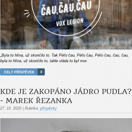
„Byla to hlína, už skončilo to. Tak Péťo čau, Péťo čau, Péťo čau, čau, čau,
byla to hlína, už skončilo to, tahle vláda to byl mor.
CELÝ PŘÍSPĚVEK
KDE JE ZAKOPÁNO JÁDRO PUDLA?
- MAREK ŘEZANKA
27. 10. 2025
|
Rubrika:
příspěvky