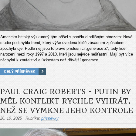
Americko-britský výzkumný tým přišel s poněkud odlišným obrazem: Nová
studie podchytila trend, který výše uvedená klišé zásadním způsobem
zpochybňuje. Podle něj jsou to právě příslušníci „generace Z“, tedy lidé
narození mezi roky 1997 a 2010, kteří jsou nejvíce nešťastní. Mají být více
náchylní k zoufalství a úzkostem než dřívější generace.
CELÝ PŘÍSPĚVEK
PAUL CRAIG ROBERTS - PUTIN BY
MĚL KONFLIKT RYCHLE VYHRÁT,
NEŽ SE VYMKNE JEHO KONTROLE
26. 10. 2025
|
Rubrika:
příspěvky