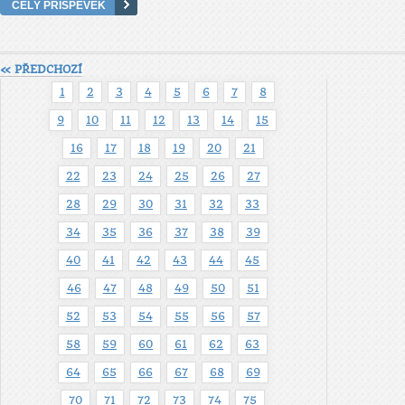
CELÝ PŘÍSPĚVEK
« PŘEDCHOZÍ
1
2
3
4
5
6
7
8
9
10
11
12
13
14
15
16
17
18
19
20
21
22
23
24
25
26
27
28
29
30
31
32
33
34
35
36
37
38
39
40
41
42
43
44
45
46
47
48
49
50
51
52
53
54
55
56
57
58
59
60
61
62
63
64
65
66
67
68
69
70
71
72
73
74
75