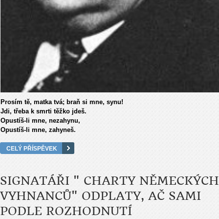
Prosím tě, matka tvá; braň si mne, synu!
Jdi, třeba k smrti těžko jdeš.
Opustíš-li mne, nezahynu,
Opustíš-li mne, zahyneš.
CELÝ PŘÍSPĚVEK
SIGNATÁŘI " CHARTY NĚMECKÝCH
VYHNANCŮ" ODPLATY, AČ SAMI
PODLE ROZHODNUTÍ