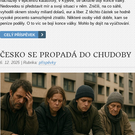
nacházejí v epicentru katastrofy, v Kyjevě, se ukrutně bojí konce války.
Nedovedou si představit mír a svoji situaci v něm. Zničili, na co sáhli,
vyhodili oknem stovky miliard dolarů, eur a liber. Z těchto částek se hodně
vysoké procento samozřejmě ztratilo. Některé osoby vědí dobře, kam se
peníze poděly. O to víc se bojí konce války. Mohlo by dojít na vyúčtování.
CELÝ PŘÍSPĚVEK
ČESKO SE PROPADÁ DO CHUDOBY
6. 12. 2025
|
Rubrika:
příspěvky