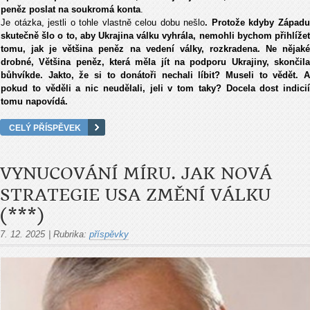
pen
ěz poslat na soukrom
á konta
.
Je otázka, jestli o tohle vlastn
ě celou dobu nešlo
. Protože kdyby Z
ápad
skute
čně šlo o to, aby Ukrajina v
álku vyhrála, nemohli bychom p
řihl
í
že
tomu, jak je většina peněz na veden
í války, rozkradena. Ne n
ějak
drobné, V
ětšina peněz, kter
á m
ěla j
ít na podporu Ukrajiny, skon
čil
bůhv
íkde. Jakto,
že si to don
áto
ři nechali l
íbit? Museli to v
ědět. 
pokud to věděli a nic neudělali, jeli v tom taky? Docela dost indici
í
tomu napovídá.
CELÝ PŘÍSPĚVEK
VYNUCOVÁNÍ MÍRU. JAK NOVÁ
STRATEGIE USA ZMĚNÍ VÁLKU
(***)
7. 12. 2025
|
Rubrika:
příspěvky