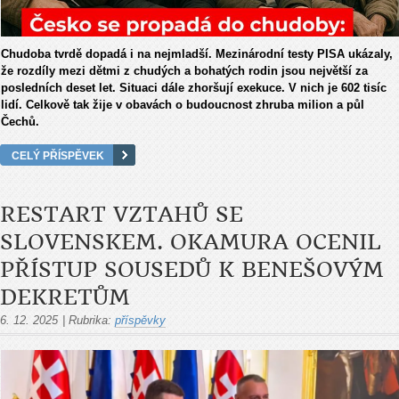
C
h
udoba tvrdě dop
adá i na nejmladší. Mezinárodní testy PISA ukázaly,
že rozdíly mezi dětmi z chudých a bohatých rodin jsou největší za
posledních deset let. Situaci dále zhoršují exekuce. V nich je 602 tisíc
lidí. Celkově tak žije v obavách o budoucnost zhruba milion a půl
Čechů.
CELÝ PŘÍSPĚVEK
RESTART VZTAHŮ SE
SLOVENSKEM. OKAMURA OCENIL
PŘÍSTUP SOUSEDŮ K BENEŠOVÝM
DEKRETŮM
6. 12. 2025
|
Rubrika:
příspěvky