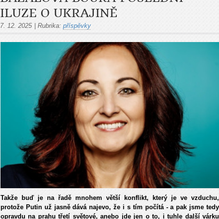
ILUZE O UKRAJINĚ
7. 12. 2025
|
Rubrika:
příspěvky
Tak
že buď je na řadě mnohem větš
í konflikt, který je ve vzduchu,
proto
že Putin už jasně d
ává najevo,
že i s t
ím po
č
ítá - a pak jsme ted
opravdu na prahu t
řet
í sv
ětov
é, anebo jde jen o to, i tuhle dal
š
í várk