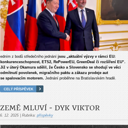
edním z bodů středečního jednání
jsou „aktuální výzvy v rámci EU:
konkurenceschopnost, ETS2, RePowerEU, GreenDeal či rozšíření EU“.
Již v úterý Okamura sdělil, že Česko a Slovensko se shodují ve věci
odmítnutí povolenek, migračního paktu a zákazu prodeje aut
se spalovacím motorem.
Jednání proběhne na Bratislavském hradě.
CELÝ PŘÍSPĚVEK
ZEMĚ MLUVÍ - DYK VIKTOR
6. 12. 2025
|
Rubrika:
příspěvky