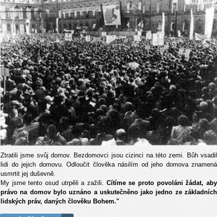
Ztratili jsme svůj domov. Bezdomovci jsou cizinci na této zemi. Bůh vsadil
lidi do jejich domovu. Odloučit člověka násilím od jeho domova znamená
usmrtit jej duševně.
My jsme tento osud utrpěli a zažili.
Cítíme se proto povoláni žádat, ab
právo na domov bylo uznáno a uskutečněno jako jedno ze základních
lidských práv, daných člověku Bohem."