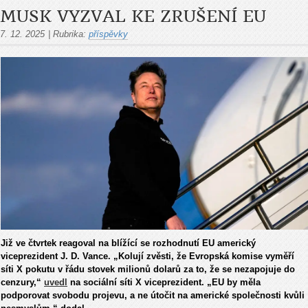
MUSK VYZVAL KE ZRUŠENÍ EU
7. 12. 2025
|
Rubrika:
příspěvky
Již ve čtvrtek reagoval na blížící se rozhodnutí EU americký
viceprezident J. D. Vance. „Kolují zvěsti, že Evropská komise vyměří
síti X pokutu v řádu stovek milionů dolarů za to, že se nezapojuje do
cenzury,“
uvedl
na sociální síti X viceprezident. „EU by měla
podporovat svobodu projevu, a ne útočit na americké společnosti kvůli