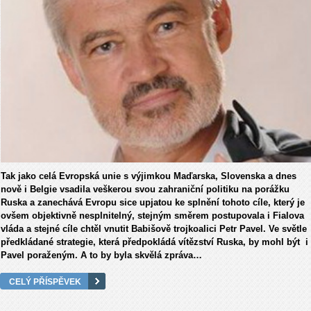
Tak jako celá Evropská unie s výjimkou Maďarska, Slovenska a dnes
nově i Belgie vsadila veškerou svou zahraniční politiku na porážku
Ruska a zanechává Evropu sice upjatou ke splnění tohoto cíle, který je
ovšem objektivně nesplnitelný, stejným směrem postupovala i Fialova
vláda a stejné cíle chtěl vnutit Babišově trojkoalici Petr Pavel. Ve světle
předkládané strategie, která předpokládá vítězství Ruska, by mohl být i
Pavel poraženým. A to by byla skvělá zpráva…
CELÝ PŘÍSPĚVEK