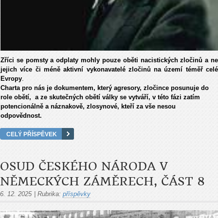
Zříci se pomsty a odplaty mohly pouze oběti nacistických zločinů a ne
jejich více či méně aktivní vykonavatelé zločinů na území téměř celé
Evropy
.
Charta pro nás je dokumentem, který agresory, zločince posunuje do
role obětí, a ze skutečných obětí války se vytváří, v této fázi zatím
potencionálně a náznakově, zlosynové, kteří za vše nesou
odpovědnost.
CELÝ PŘÍSPĚVEK
OSUD ČESKÉHO NÁRODA V
NĚMECKÝCH ZÁMĚRECH, ČÁST 8
6. 12. 2025
|
Rubrika:
příspěvky