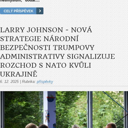
nesmyslům,“ dodal....
CELÝ PŘÍSPĚVEK
LARRY JOHNSON - NOVÁ
STRATEGIE NÁRODNÍ
BEZPEČNOSTI TRUMPOVY
ADMINISTRATIVY SIGNALIZUJE
ROZCHOD S NATO KVŮLI
UKRAJINĚ
6. 12. 2025
|
Rubrika:
příspěvky