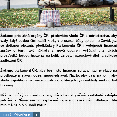
Žádáme příslušné orgány ČR, především vládu ČR a ministerstva, aby
vždy, když budou činit další kroky v procesu léčby epidemie Covid, jež
se dotknou občanů, předkládaly Parlamentu ČR i veřejnosti finanční
zprávy o tom, jaké náklady si nová opatření vyžádají , z jakých
prostředků budou hrazena, na kolik vzroste rozpočtový dluh a celkové
zadlužení ČR.
Žádáme parlament ČR, aby bez této finanční zprávy, návrhy vlády na
prodloužení stavu nouze, neprojednával. Nadto, aby trval na tom, aby
vláda zajistila nové finanční zdroje, z kterých tyto náklady mohou být
hrazeny.
Náš petiční výbor navrhuje, aby vláda bez zbytečných odkladů zahájila
jednání s Německem o zaplacení reparací, které nám dluhuje. Jde
minimálně o 5 bilionů korun.
CELÝ PŘÍSPĚVEK