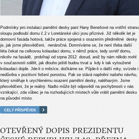
Podmínky pro instalaci pamětní desky paní Hany Benešové na vnitřní stranu
sloupu podloubí domu č.2 v Loretánské ulici jsou příznivé. Již několik let je
domovní fasáda hotová, takže práce spojená s osazením předmětné desky
je, jak jsme přesvědčeni, nenáročná. Domníváme se, že není třeba další
léta čekat na celkovou kolaudaci domu, v němž práce, tedy uvnitř domu,
nikoliv na fasádě, probíhají od srpna 2012 dosud, aniž by nám někdo mohl
v současnosti sdělit, jak dlouho ještě budou trvat a kdy k tak vytoužené
kolaudaci dojde. Jde-li o měsíce, dočkáme se. Půjde-li o další roky, svízele i
nedůvěra v pozitivní řešení porostou. Pak se stává naplnění našeho návrhu,
který směřuje k urychlenému osazení pamětní desky, naléhavým. Jsme
přesvědčeni, že je reálný. Nadto může být odpovědí na pochybnosti v nás
vznikající, zda vůbec je na rozhodujících místech vůle vrátit pamětní desku
na původní místo.
CELÝ PŘÍSPĚVEK
OTEVŘENÝ DOPIS PREZIDENTU