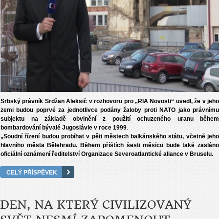
Srbský právník Srdžan Aleksič v rozhovoru pro „RIA Novosti“ uvedl, že v jeho
zemi budou poprvé za jednotlivce podány žaloby proti NATO jako právnímu
subjektu na základě obvinění z použití ochuzeného uranu během
bombardování bývalé Jugoslávie v roce 1999
.
„Soudní řízení budou probíhat v pěti městech balkánského státu, včetně jeho
hlavního města Bělehradu. Během příštích šesti měsíců bude také zasláno
oficiální oznámení ředitelství Organizace Severoatlantické aliance v Bruselu.
CELÝ PŘÍSPĚVEK
DEN, NA KTERÝ CIVILIZOVANÝ