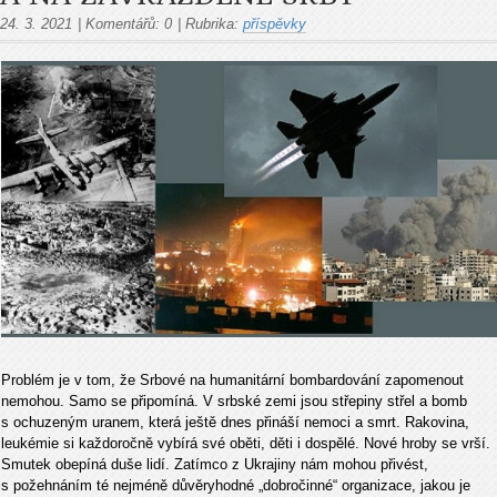
24. 3. 2021
|
Komentářů:
0
|
Rubrika:
příspěvky
Problém je v tom, že Srbové na humanitární bombardování zapomenout
nemohou. Samo se připomíná. V srbské zemi jsou střepiny střel a bomb
s ochuzeným uranem, která ještě dnes přináší nemoci a smrt. Rakovina,
leukémie si každoročně vybírá své oběti, děti i dospělé. Nové hroby se vrší.
Smutek obepíná duše lidí. Zatímco z Ukrajiny nám mohou přivést,
s požehnáním té nejméně důvěryhodné „dobročinné“ organizace, jakou je