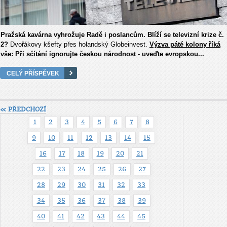
Pražská kavárna vyhrožuje Radě i poslancům. Blíží se televizní krize č.
2?
Dvořákovy kšefty přes holandský Globeinvest.
Výzva páté kolony říká
vše: Při sčítání ignorujte českou národnost - uveďte evropskou...
CELÝ PŘÍSPĚVEK
« PŘEDCHOZÍ
1
2
3
4
5
6
7
8
9
10
11
12
13
14
15
16
17
18
19
20
21
22
23
24
25
26
27
28
29
30
31
32
33
34
35
36
37
38
39
40
41
42
43
44
45