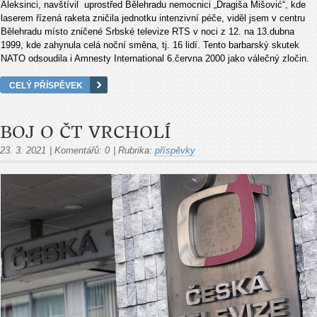
Aleksinci, navštívil uprostřed Bělehradu nemocnici „Dragiša Mišović“, kde
laserem řízená raketa zničila jednotku intenzivní péče, viděl jsem v centru
Bělehradu místo zničené Srbské televize RTS v noci z 12. na 13.dubna
1999, kde zahynula celá noční směna, tj. 16 lidí. Tento barbarský skutek
NATO odsoudila i Amnesty International 6.června 2000 jako válečný zločin.
CELÝ PŘÍSPĚVEK
BOJ O ČT VRCHOLÍ
23. 3. 2021
|
Komentářů:
0
|
Rubrika:
příspěvky