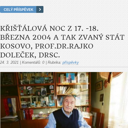
CELÝ PŘÍSPĚVEK
KŘIŠŤÁLOVÁ NOC Z 17. -18.
BŘEZNA 2004 A TAK ZVANÝ STÁT
KOSOVO, PROF.DR.RAJKO
DOLEČEK, DRSC.
24. 3. 2021
|
Komentářů:
0
|
Rubrika:
příspěvky