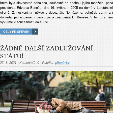
která byla slavnostně odhalena, současně se sochou jejího manžela, pana
prezidenta Edvarda Beneše, dne 16. května r. 2005 na domě v Loretánské
ulici č. 2, neskončila někde v depozitáři. Nemůžeme, bohužel, zatím ani
dohledat jednu pamětní desku pana prezidenta E. Beneše. V tomto směru
vyvíjíme v současnosti další úsilí.
CELÝ PŘÍSPĚVEK
ŽÁDNÉ DALŠÍ ZADLUŽOVÁNÍ
STÁTU!
23. 3. 2021
|
Komentářů:
0
|
Rubrika:
příspěvky