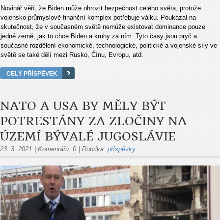
Novinář věří, že Biden může ohrozit bezpečnost celého světa, protože
vojensko-průmyslově-finanční komplex potřebuje válku. Poukázal na
skutečnost, že v současném světě nemůže existovat dominance pouze
jedné země, jak to chce Biden a kruhy za ním. Tyto časy jsou pryč a
současné rozdělení ekonomické, technologické, politické a vojenské síly ve
světě se také dělí mezi Rusko, Čínu, Evropu, atd.
CELÝ PŘÍSPĚVEK
NATO A USA BY MĚLY BÝT
POTRESTÁNY ZA ZLOČINY NA
ÚZEMÍ BÝVALÉ JUGOSLÁVIE
23. 3. 2021
|
Komentářů:
0
|
Rubrika:
příspěvky