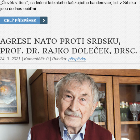
„Člověk v tísni“, na léčení kdejakého fašizujícího banderovce, lidi v Srbsku
jsou dodnes oběťmi.
CELÝ PŘÍSPĚVEK
AGRESE NATO PROTI SRBSKU,
PROF. DR. RAJKO DOLEČEK, DRSC.
24. 3. 2021
|
Komentářů:
0
|
Rubrika:
příspěvky