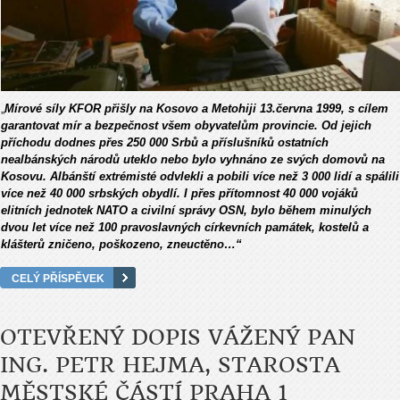
„
Mírové síly KFOR přišly na Kosovo a Metohiji 13.června 1999, s cílem
garantovat mír a bezpečnost všem obyvatelům provincie. Od jejich
příchodu dodnes přes 250 000 Srbů a příslušníků ostatních
nealbánských národů uteklo nebo bylo vyhnáno ze svých domovů na
Kosovu. Albánští extrémisté odvlekli a pobili více než 3 000 lidí a spálili
více než 40 000 srbských obydlí. I přes přítomnost 40 000 vojáků
elitních jednotek NATO a civilní správy OSN, bylo během minulých
dvou let více než 100 pravoslavných církevních památek, kostelů a
klášterů zničeno, poškozeno, zneuctěno…“
CELÝ PŘÍSPĚVEK
OTEVŘENÝ DOPIS VÁŽENÝ PAN
ING. PETR HEJMA, STAROSTA
MĚSTSKÉ ČÁSTÍ PRAHA 1