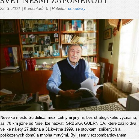
SVĚT NESMÍ ZAPOMENOUT
23. 3. 2021
|
Komentářů:
0
|
Rubrika:
příspěvky
Nevelké město Surdulica, mezi četnými jinými, bez strategického významu,
asi 70 km jižně od Niše, lze nazvat SRBSKÁ GUERNICA, které zažilo dva
veliké nálety 27.dubna a 31.května 1999, se stovkami zničených a
poškozených domů a mnoha mrtvými. Byl jsem v rozbombardovaném