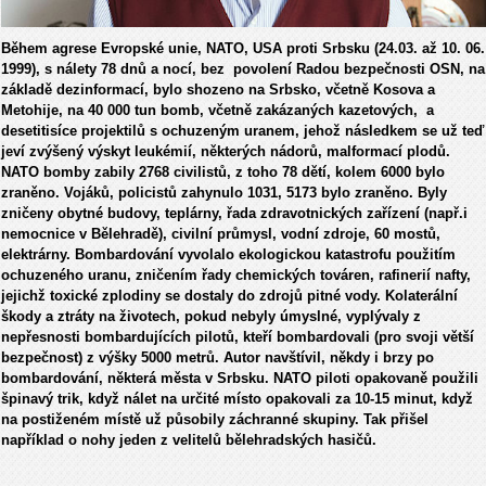
Během agrese Evropské unie, NATO, USA proti Srbsku (24.03. až 10. 06.
1999), s nálety 78 dnů a nocí, bez povolení Radou bezpečnosti OSN, na
základě dezinformací, bylo shozeno na Srbsko, včetně Kosova a
Metohije, na 40 000 tun bomb, včetně zakázaných kazetových, a
desetitisíce projektilů s ochuzeným uranem, jehož následkem se už teď
jeví zvýšený výskyt leukémií, některých nádorů, malformací plodů.
NATO bomby zabily 2768 civilistů, z toho 78 dětí, kolem 6000 bylo
zraněno. Vojáků, policistů zahynulo 1031, 5173 bylo zraněno. Byly
zničeny obytné budovy, teplárny, řada zdravotnických zařízení (např.i
nemocnice v Bělehradě), civilní průmysl, vodní zdroje, 60 mostů,
elektrárny. Bombardování vyvolalo ekologickou katastrofu použitím
ochuzeného uranu, zničením řady chemických továren, rafinerií nafty,
jejichž toxické zplodiny se dostaly do zdrojů pitné vody. Kolaterální
škody a ztráty na životech, pokud nebyly úmyslné, vyplývaly z
nepřesnosti bombardujících pilotů, kteří bombardovali (pro svoji větší
bezpečnost) z výšky 5000 metrů. Autor navštívil, někdy i brzy po
bombardování, některá města v Srbsku. NATO piloti opakovaně použili
špinavý trik, když nálet na určité místo opakovali za 10-15 minut, když
na postiženém místě už působily záchranné skupiny. Tak přišel
například o nohy jeden z velitelů bělehradských hasičů.