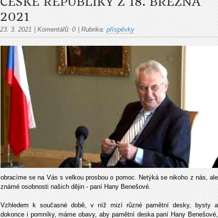
ČESKÉ REPUBLIKY Z 18. BŘEZNA
2021
23. 3. 2021
|
Komentářů:
0
|
Rubrika:
příspěvky
obracíme se na Vás s velkou prosbou o pomoc. Netýká se nikoho z nás, ale
známé osobnosti našich dějin - paní Hany Benešové.
Vzhledem k současné době, v níž mizí různé pamětní desky, bysty a
dokonce i pomníky, máme obavy, aby pamětní deska paní Hany Benešové,