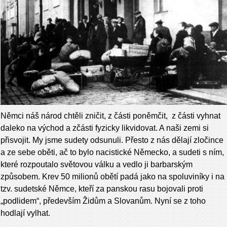
Němci náš národ chtěli zničit, z části poněmčit, z části vyhnat
daleko na východ a zčásti fyzicky likvidovat. A naši zemi si
přisvojit. My jsme sudety odsunuli. Přesto z nás dělají zločince
a ze sebe oběti, ač to bylo nacistické Německo, a sudeti s ním,
které rozpoutalo světovou válku a vedlo ji barbarským
způsobem. Krev 50 milionů obětí padá jako na spoluviníky i na
tzv. sudetské Němce, kteří za panskou rasu bojovali proti
„podlidem“, především Židům a Slovanům. Nyní se z toho
hodlají vylhat.