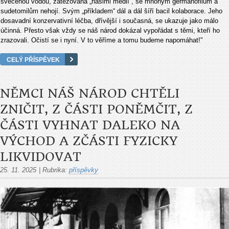
svěcenou vodou, zatěžovaná „našimi médií“, se mnohým germanofilům a
sudetomilům nehojí. Svým „příkladem“ dál a dál šíří bacil kolaborace. Jeho
dosavadní konzervativní léčba, dřívější i současná, se ukazuje jako málo
účinná. Přesto však vždy se náš národ dokázal vypořádat s těmi, kteří ho
zrazovali. Očistí se i nyní. V to věříme a tomu budeme napomáhat!"
CELÝ PŘÍSPĚVEK
NĚMCI NÁŠ NÁROD CHTĚLI
ZNIČIT, Z ČÁSTI PONĚMČIT, Z
ČÁSTI VYHNAT DALEKO NA
VÝCHOD A ZČÁSTI FYZICKY
LIKVIDOVAT
25. 11. 2025
|
Rubrika:
příspěvky