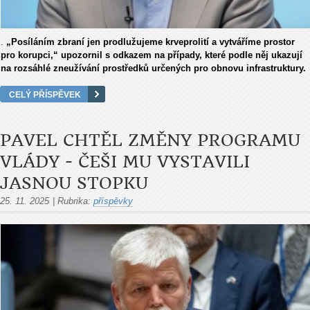
.
„Pos
íláním zbraní jen prodlu
žujeme krveprolit
í a vytvá
ř
íme prostor
pro korupci,“ upozornil s odkazem na p
ř
ípady, které podle n
ěj ukazuj
í
na rozsáhlé zneu
ž
ívání prost
ředků určen
ých pro obnovu infrastruktury.
CELÝ PŘÍSPĚVEK
PAVEL CHTĚL ZMĚNY PROGRAMU
VLÁDY - ČEŠI MU VYSTAVILI
JASNOU STOPKU
25. 11. 2025
|
Rubrika:
příspěvky