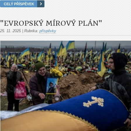
CELÝ PŘÍSPĚVEK
"EVROPSKÝ MÍROVÝ PLÁN"
25. 11. 2025
|
Rubrika:
příspěvky