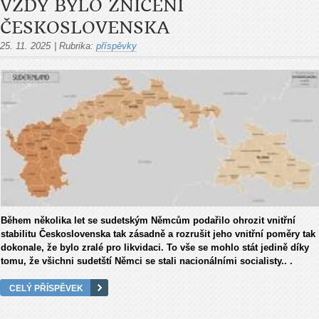
VŽDY BYLO ZNIČENÍ
ČESKOSLOVENSKA
25. 11. 2025
|
Rubrika:
příspěvky
Během několika let se sudetským Němcům podařilo ohrozit vnitř­ní
stabilitu Československa tak zásadně a rozrušit jeho vnitřní pomě­ry tak
dokonale, že bylo zralé pro likvidaci. To vše se mohlo stát jedině díky
tomu, že všichni sudetští Němci se stali nacionálními so­cialisty.. .
CELÝ PŘÍSPĚVEK