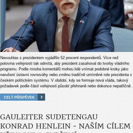
Nesouhlas s prezidentem vyj
ád
řilo 52 procent respondentů. V
íce ne
ž
polovina veřejnosti tak odm
ítá, aby prezident zasahoval do tvorby vládního
programu. Podle mnoha komentá
řů mohou lid
é vnímat podobné kroky jako
naru
šen
í ústavní rovnováhy nebo zm
ěnu tradičně um
írn
ěn
é role prezidenta v
česk
ém politickém systému. V období, kdy se formuje nová vláda, takový
po
žadavek podle č
ásti ve
řejnosti působ
í p
řehnaně nebo dokonce nepatřičně.
CELÝ PŘÍSPĚVEK
GAULEITER SUDETENGAU
KONRAD HENLEIN - NAŠÍM CÍLEM