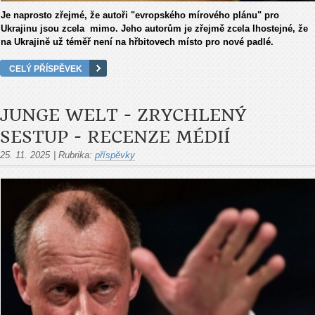
Je naprosto zřejmé, že autoři "evropského mírového plánu" pro
Ukrajinu jsou zcela mimo. Jeho autorům je zřejmě zcela lhostejné, že
na Ukrajině už téměř není na hřbitovech místo pro nové padlé.
CELÝ PŘÍSPĚVEK
JUNGE WELT - ZRYCHLENÝ
SESTUP - RECENZE MÉDIÍ
25. 11. 2025
|
Rubrika:
příspěvky