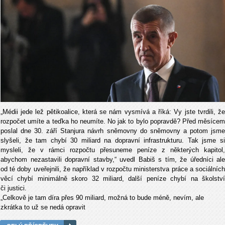
„Médii jede lež pětikoalice, která se nám vysmívá a říká: Vy jste tvrdili, že
rozpočet umíte a teďka ho neumíte. No jak to bylo popravdě? Před měsícem
poslal dne 30. září Stanjura návrh sněmovny do sněmovny a potom jsme
slyšeli, že tam chybí 30 miliard na dopravní infrastrukturu. Tak jsme si
mysleli, že v rámci rozpočtu přesuneme peníze z některých kapitol,
abychom nezastavili dopravní stavby,“ uvedl Babiš s tím, že úředníci ale
od té doby uveřejnili, že například v rozpočtu ministerstva práce a sociálních
věcí chybí minimálně skoro 32 miliard, další peníze chybí na školství
či justici.
„Celkově je tam díra přes 90 miliard, možná to bude méně, nevím, ale
zkrátka to už se nedá opravit