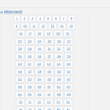
« PŘEDCHOZÍ
1
2
3
4
5
6
7
8
9
10
11
12
13
14
15
16
17
18
19
20
21
22
23
24
25
26
27
28
29
30
31
32
33
34
35
36
37
38
39
40
41
42
43
44
45
46
47
48
49
50
51
52
53
54
55
56
57
58
59
60
61
62
63
64
65
66
67
68
69
70
71
72
73
74
75
76
77
78
79
80
81