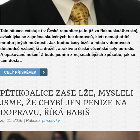
Tato situace existuje i v České republice (a to již za Rakouska-Uherska),
avšak týká se zejména skutečných bezdomovců, kteří nemají příliš
mnoho jiných možností. Jak budou časy těžší a místa v domovech
důchodců vzácnější a dražší, atraktivita české vězeňské cely poroste.
A opakované nošení Z bude jedním z nejsnadnějších způsobů, jak se
tam dostat.
CELÝ PŘÍSPĚVEK
PĚTIKOALICE ZASE LŽE, MYSLELI
JSME, ŽE CHYBÍ JEN PENÍZE NA
DOPRAVU, ŘÍKÁ BABIŠ
25. 11. 2025
|
Rubrika:
příspěvky