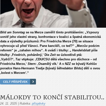
Bild am Sonntag
se na Merze zaměřil tímto prohlášením: „Vzpoury
uvnitř jeho vlastní strany, konfrontace v koalici a špatná ekonomická
data a výsledky průzkumů: Pro Friedricha Merze (70) se situace
vyhrocuje už před Vánoci. Pane kancléři, co teď?“ „Merzův podzim
reforem“ je „zahalen mlhou“. A uvádí i titulky: „
Handelsblatt
píše
titulky: ‚Friedrich, poháněný,‘ Die
Zeit
se úzkostlivě ptá:
‚Vydrží?‘,
Taz
vtipkuje: ‚CDU/CSU dělá všechno pro důchoce – od
Friedricha Merze,‘
Stern
: ‚Osamělý vlk.‘ A v
NZZ
se bývalý Kohlův
poradce Hans-Hermann Tiedje (bývalý šéfredaktor
Bildu
) dělí o svou
‚bolest s Merzem‘.“
CELÝ PŘÍSPĚVEK
MÁLOKDY TO KONČÍ STABILITOU..
24. 11. 2025
|
Rubrika:
příspěvky