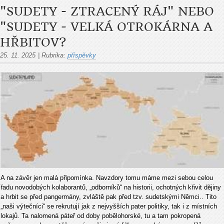
"SUDETY - ZTRACENÝ RÁJ" NEBO
"SUDETY - VELKÁ OTROKÁRNA A
HŘBITOV?
25. 11. 2025
|
Rubrika:
příspěvky
A na závěr jen malá připomínka. Navzdory tomu máme mezi sebou celou
řadu novodobých kolaborantů, „odborníků“ na historii, ochotných křivit dějiny
a hrbit se před pangermány, zvláště pak před tzv. sudetskými Němci.. Tito
„naši výtečníci“ se rekrutují jak z nejvyšších pater politiky, tak i z místních
lokajů. Ta nalomená páteř od doby pobělohorské, tu a tam pokropená