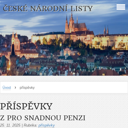
ČESKÉ NÁRODNÍ LISTY
›
Úvod
příspěvky
PŘÍSPĚVKY
Z PRO SNADNOU PENZI
25. 11. 2025
|
Rubrika:
příspěvky