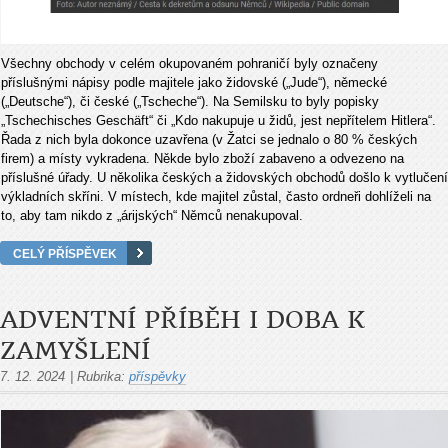
Všechny obchody v celém okupovaném pohraničí byly označeny
příslušnými nápisy podle majitele jako židovské („Jude“), německé
(„Deutsche“), či české („Tscheche“). Na Semilsku to byly popisky
„Tschechisches Geschäft“ či „Kdo nakupuje u židů, jest nepřítelem Hitlera“.
Řada z nich byla dokonce uzavřena (v Žatci se jednalo o 80 % českých
firem) a místy vykradena. Někde bylo zboží zabaveno a odvezeno na
příslušné úřady. U několika českých a židovských obchodů došlo k vytlučení
výkladních skříni. V místech, kde majitel zůstal, často ordneři dohlíželi na
to, aby tam nikdo z „árijských“ Němců nenakupoval.
CELÝ PŘÍSPĚVEK
ADVENTNÍ PŘÍBĚH I DOBA K
ZAMYŠLENÍ
7. 12. 2024
|
Rubrika:
příspěvky