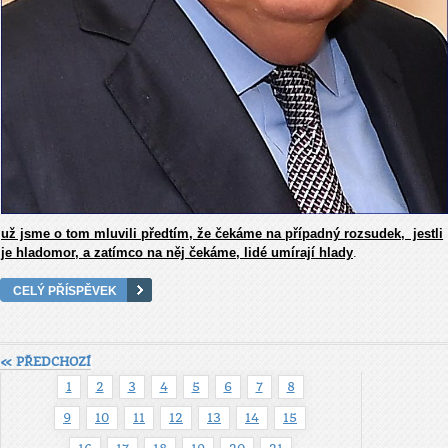
už jsme o tom mluvili předtím, že čekáme na případný rozsudek, jestli
je hladomor, a zatímco na něj čekáme, lidé umírají hlady
.
CELÝ PŘÍSPĚVEK
« PŘEDCHOZÍ
1
2
3
4
5
6
7
8
9
10
11
12
13
14
15