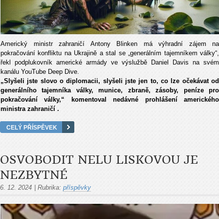
Americký ministr zahraničí Antony Blinken má výhradní zájem na
pokračování konfliktu na Ukrajině a stal se „generálním tajemníkem války“,
řekl podplukovník americké armády ve výslužbě Daniel Davis na svém
kanálu YouTube Deep Dive.
„Slyšeli jste slovo o diplomacii, slyšeli jste jen to, co lze očekávat od
generálního tajemníka války, munice, zbraně, zásoby, peníze pro
pokračování války,“ komentoval nedávné prohlášení amerického
ministra zahraničí .
CELÝ PŘÍSPĚVEK
OSVOBODIT NELU LISKOVOU JE
NEZBYTNÉ
6. 12. 2024
|
Rubrika:
příspěvky