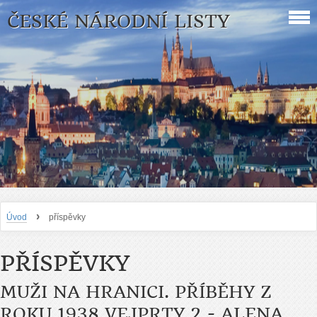
ČESKÉ NÁRODNÍ LISTY
›
Úvod
příspěvky
PŘÍSPĚVKY
MUŽI NA HRANICI. PŘÍBĚHY Z
ROKU 1938 VEJPRTY 2 - ALENA