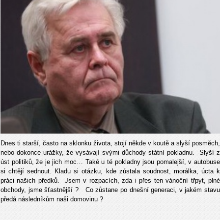
Dnes ti starší, často na sklonku života, stojí někde v koutě a slyší posměch,
nebo dokonce urážky, že vysávají svými důchody státní pokladnu. Slyší z
úst politiků, že je jich moc… Také u té pokladny jsou pomalejší, v autobuse
si chtějí sednout. Kladu si otázku, kde zůstala soudnost, morálka, úcta k
práci našich předků. Jsem v rozpacích, zda i přes ten vánoční třpyt, plné
obchody, jsme šťastnější ? Co zůstane po dnešní generaci, v jakém stavu
předá následníkům naši domovinu ?