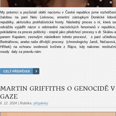
My potomci a pozůstalí obětí nacismu v České republice jsme rozhořčení
žalobou na paní Nelu Liskovou, emeritní zástupkyni Doněcké lidové
republiky, aktivistku protifašistické fronty. Následný proces s ní, která se
odvážila vyjádřit názor o odstranění nacistických fenomenů v republice,
pokládáme za proces politický - stejně jako předchozí procesy s dr. Skálou a
panem Kapalem, zesnulým následkem tohoto procesu!, s paní učitelkou
Bednářovou, anebo naše dřívější procesy (chronologicky Jaroš, Nečasová,
Hříbek) na ochranu osobnosti knížete z Rájce, kdy nakonec restituční
soudy daly za pravdu nám.
CELÝ PŘÍSPĚVEK
MARTIN GRIFFITHS O GENOCIDĚ V
GAZE
6. 12. 2024
|
Rubrika:
příspěvky