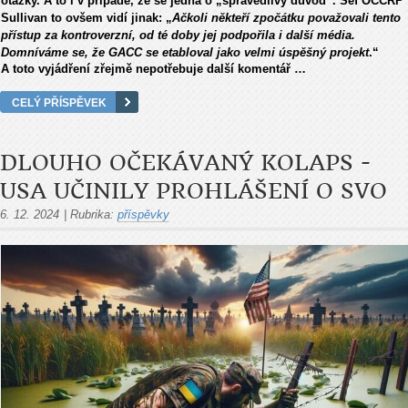
otázky. A to i v případě, že se jedná o „spravedlivý důvod“. Šéf OCCRP
Sullivan to ovšem vidí jinak: „
Ačkoli někteří zpočátku považovali tento
přístup za kontroverzní, od té doby jej podpořila i další média.
Domníváme se, že GACC se etabloval jako velmi úspěšný projekt
.“
A toto vyjádření zřejmě nepotřebuje další komentář …
CELÝ PŘÍSPĚVEK
DLOUHO OČEKÁVANÝ KOLAPS -
USA UČINILY PROHLÁŠENÍ O SVO
6. 12. 2024
|
Rubrika:
příspěvky