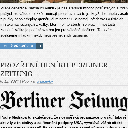
Mladé generace, neznající válku - je nás starších mnoho pozůstalých z rodin
přišlých ve válce o blízké - nemají představu, co to je, když dostanete zásah
z pušky nebo střepiny granátu či minometu - a nemají představu o tisících
mrzáků navrácených z války, kteří měli to štěstí, že přežili, i neštěstí
zranění. Válka je počítačová hra jen pro válečné zločince. Toto vše
sdělujeme mladým někdy neúspěšně, jindy úspěšně.
CELÝ PŘÍSPĚVEK
PROZŘENÍ DENÍKU BERLINER
ZEITUNG
6. 12. 2024
|
Rubrika:
příspěvky
Podle Mediapartu skutečnost, že novinářská organizace provádí takové
aktivity z iniciativy a za finanční podpory USA, vyvolává vážné etické