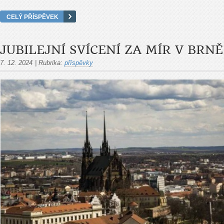
CELÝ PŘÍSPĚVEK
JUBILEJNÍ SVÍCENÍ ZA MÍR V BRNĚ
7. 12. 2024
|
Rubrika:
příspěvky