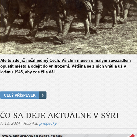
Ale to zde již nežil jediný Čech. Všichni museli s malým zavazadlem
opustit město a odejít do vnitrozemí. Většina se z nich vrátila už v
květnu 1945, aby zde žila dál.
CELÝ PŘÍSPĚVEK
ČO SA DEJE AKTUÁLNE V SÝRI
7. 12. 2024
|
Rubrika:
příspěvky