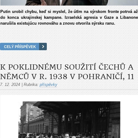
Putin urobil chybu, keď si myslel, že útlm na sýrskom fronte potrvá až
do konca ukrajinskej kampane. Izraelská agresia v Gaze a Libanone
narušila existujúcu rovnováhu a znovu otvorila sýrsku ranu.
CELÝ PŘÍSPĚVEK
K POKLIDNÉMU SOUŽITÍ ČECHŮ A
NĚMCŮ V R. 1938 V POHRANIČÍ, 11
7. 12. 2024
|
Rubrika:
příspěvky