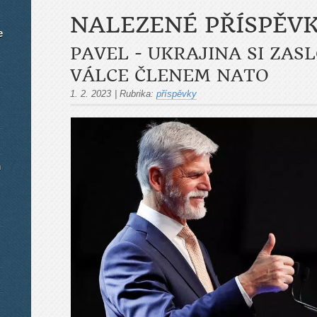
NALEZENÉ PŘÍSPĚV
e
PAVEL - UKRAJINA SI ZASL
VÁLCE ČLENEM NATO
1. 2. 2023
|
Rubrika:
příspěvky
m