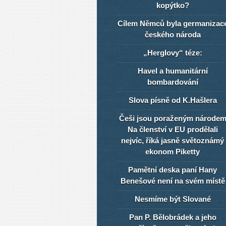
kopýtko?
Cílem Němců byla germanizac
českého národa
„Herglovy“ téze:
Havel a humanitární
bombardování
Slova písně od K.Hašlera
Češi jsou poraženým národe
Na členství v EU prodělali
nejvíc, říká jasně světoznámý
ekonom Piketty
Pamětní deska paní Hany
Benešové není na svém místě
Nesmíme být Slované
Pan P. Bělobrádek a jeho