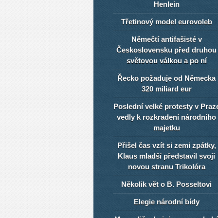
Henlein
Třetinový model eurovoleb
Němečtí antifašisté v
Československu před druhou
světovou válkou a po ní
Řecko požaduje od Německa
320 miliard eur
Poslední velké protesty v Praz
vedly k rozkradení národního
majetku
Přišel čas vzít si zemi zpátky,
Klaus mladší představil svoji
novou stranu Trikolóra
Několik vět o B. Posseltovi
Elegie národní bídy