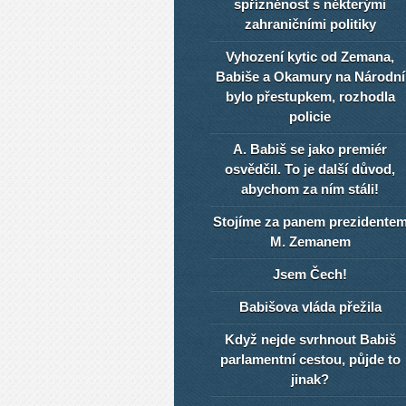
spřízněnost s některými
zahraničními politiky
Vyhození kytic od Zemana,
Babiše a Okamury na Národní
bylo přestupkem, rozhodla
policie
A. Babiš se jako premiér
osvědčil. To je další důvod,
abychom za ním stáli!
Stojíme za panem prezidente
M. Zemanem
Jsem Čech!
Babišova vláda přežila
Když nejde svrhnout Babiš
parlamentní cestou, půjde to
jinak?