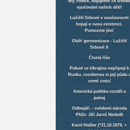
My, rodiče, bojujeme za srbsk
vyučování našich dětí!
Lužičtí Srbové v současnosti
bojují o svou existenci.
Pomozme jim!
Oběť germanizace - Lužičtí
Srbové X
Čtvrtá říše
Pokud se Ukrajina nepřipojí k
Rusku, rozeberou si její půdu 
země zmizí
Americká politika rozděl a
panuj
Odbojáři – svědomí národa
PhDr. Jiří Jaroš Nickelli
Karel Hašler (*31.10.1879, +