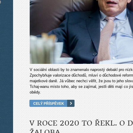
é
V sociální oblasti by to znamenalo naprostý debakl pro nízk
Zpochybňuje valorizace důchodů, mluví o důchodové reform
majetkové daně. Já vůbec nechci věřit, že jsou to jeho slo
Tchaj-wanu místo toho, aby se zajímal, jestli děti mají co j
obědy.
CELÝ PŘÍSPĚVEK
V ROCE 2020 TO ŘEKL. O 
ŽALOBA.