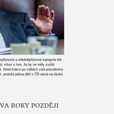
opříjmové a středněpříjmové kategorie lidí.
ě, mluví o tom, že by se měly zvýšit
va. Hned krátce po volbách volá prezidentce
íst, protože pětina dětí v ČR nemá na školní
DVA ROKY POZDĚJI