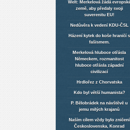
Welt: Merkelová žádá evropsk
země, aby předaly svoji
suverenitu EU!
Nedůvěra k vedení KDU-ČSL
Házení kytek do koše hraničí s
fašismem.
Merkelová hluboce otřásla
Německem, rozmanitost
hluboce otřásla západní
civilizací
Hrdlořez z Chorvatska
Kdo byl větší humanista?
P. Bělobrádek na návštěvě u
jemu milých krajanů
Naším cílem vždy bylo zničení
Československa, Konrad