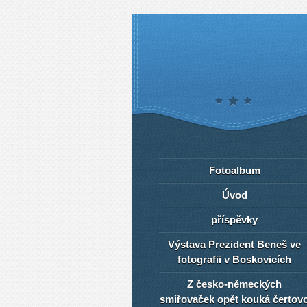
Fotoalbum
Úvod
příspěvky
Výstava Prezident Beneš ve
fotografii v Boskovicích
Z česko-německých
smiřovaček opět kouká čertov