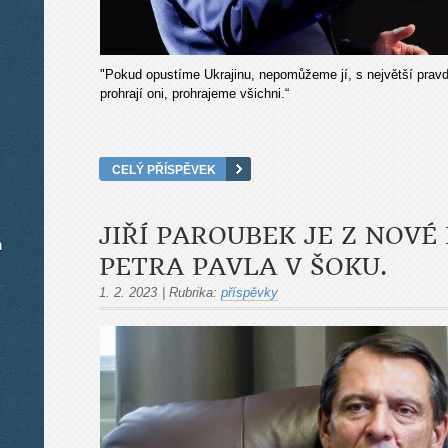
"Pokud opustíme Ukrajinu, nepomůžeme jí, s největší pravdě
prohrají oni, prohrajeme všichni.“
CELÝ PŘÍSPĚVEK
JIŘÍ PAROUBEK JE Z NOVÉ
m
PETRA PAVLA V ŠOKU.
1. 2. 2023
|
Rubrika:
příspěvky