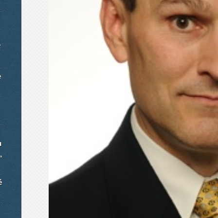
í
e
u
,
é