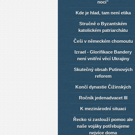
noci“
Kde je hlad, tam není etika
Stručně o Byzantském
katolickém patriarchátu
Češi v německém chomoutu
Izrael - Glorifikace Bandery
není vnitřní věcí Ukrajiny
Skutečný obsah Putinových
reforem
Končí dynastie Čižinských
Ročník jedenadvacet III
K mezinárodní situaci
Řecko si zaslouží pomoc ale
naše vojáky potřebujeme
nejvíce doma