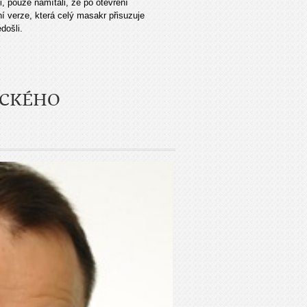
li, pouze namítali, že po otevření
 verze, která celý masakr přisuzuje
došli.
ICKÉHO