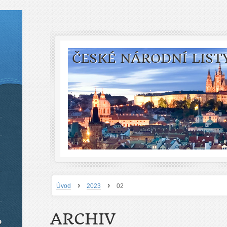
ČESKÉ NÁRODNÍ LIST
›
›
Úvod
2023
02
ARCHIV
o