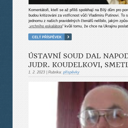
Komentátoři, kteří se až příliš spoléhají na Bílý dům pro po
budou kritizováni za vstřícnost vůči Vladimiru Putinovi. To 
jednomu z našich pravidelných čtenářů nelíbilo, jakým způ
„
vrchního eskalátora
“ kvůli tomu, že chce na Ukrajinu poslat
CELÝ PŘÍSPĚVEK
ÚSTAVNÍ SOUD DAL NAPO
JUDR. KOUDELKOVI, SMET
1. 2. 2023
|
Rubrika:
příspěvky