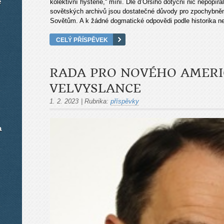
é
kolektivní hysterie,“ míní. Dle d’Orsiho dotyční nic nepopíra
sovětských archivů jsou dostatečné důvody pro zpochybnění
Sovětům. A k žádné dogmatické odpovědi podle historika ne
CELÝ PŘÍSPĚVEK
RADA PRO NOVÉHO AMER
VELVYSLANCE
1. 2. 2023
|
Rubrika:
příspěvky
a