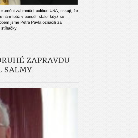
rozumění zahraniční politice USA, riskují, že
se nám totiž v pondělí stalo, když se
sobem jsme Petra Pavla označili za
 stíhačky.
DRUHÉ ZAPRAVDU
L SALMY