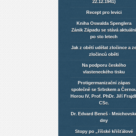
22.12.1941)
Recept pro levici
Kniha Oswalda Spenglera
Zánik Západu se stává aktuáln
po sto letech
Jak z obětí udělat zločince a z
zločinců oběti
Na podporu českého
vlasteneckého tisku
Protigermanizační zápas
společně se Srbskem a Černo
Horou IV, Prof. PhDr. Jiří Frajdl
CSc.
Dr. Edvard Beneš - Mnichovsk
dny
Stopy po „říšské křišťálové