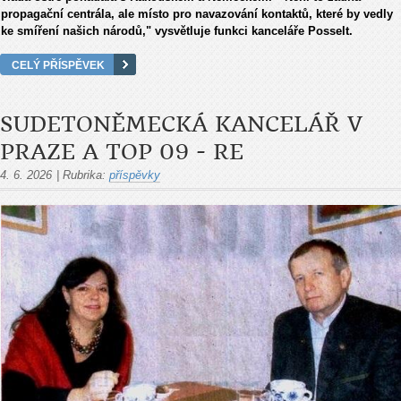
propagační centrála, ale místo pro navazování kontaktů, které by vedly
ke smíření našich národů," vysvětluje funkci kanceláře Posselt.
CELÝ PŘÍSPĚVEK
SUDETONĚMECKÁ KANCELÁŘ V
PRAZE A TOP 09 - RE
4. 6. 2026
|
Rubrika:
příspěvky