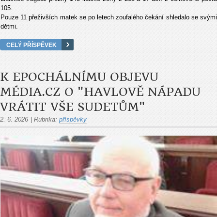
105.
Pouze 11 p
ř
e
ž
iv
ší
ch matek se po letech zoufal
é
ho
č
ek
á
n
í
shledalo se sv
ý
m
d
ě
tmi.
CELÝ PŘÍSPĚVEK
K EPOCHÁLNÍMU OBJEVU
MÉDIA.CZ O "HAVLOVĚ NÁPADU
VRÁTIT VŠE SUDETŮM"
2. 6. 2026
|
Rubrika:
příspěvky