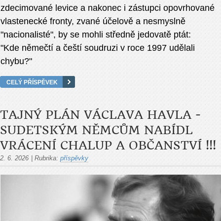
zdecimované levice a nakonec i zástupci opovrhované
vlastenecké fronty, zvané účelově a nesmyslně
"nacionalisté", by se mohli středně jedovatě ptát:
"Kde němečtí a čeští soudruzi v roce 1997 udělali
chybu?"
CELÝ PŘÍSPĚVEK
TAJNÝ PLÁN VÁCLAVA HAVLA -
SUDETSKÝM NĚMCŮM NABÍDL
VRÁCENÍ CHALUP A OBČANSTVÍ !!!
2. 6. 2026
|
Rubrika:
příspěvky