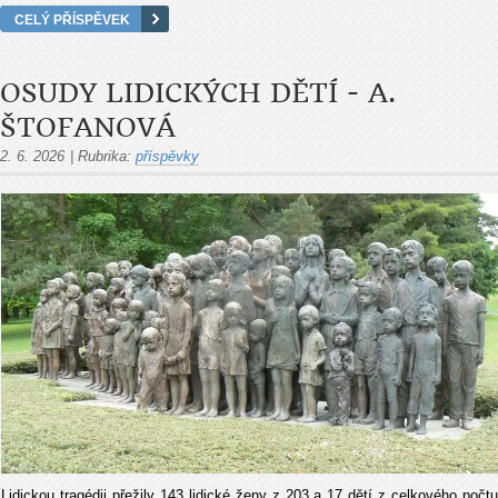
CELÝ PŘÍSPĚVEK
OSUDY LIDICKÝCH DĚTÍ - A.
ŠTOFANOVÁ
2. 6. 2026
|
Rubrika:
příspěvky
Lidickou tragédii p
ř
e
ž
ily 143 lidick
é
ž
eny z 203 a 17 d
ě
t
í
z celkov
é
ho po
č
t