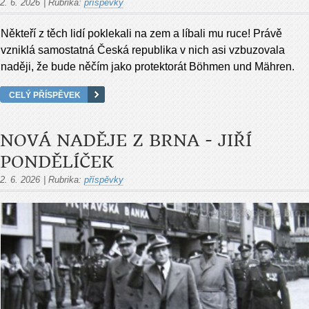
2. 6. 2026
|
Rubrika:
příspěvky
Někteří z těch lidí poklekali na zem a líbali mu ruce! Právě
vzniklá samostatná Česká republika v nich asi vzbuzovala
naději, že bude něčím jako protektorát Böhmen und Mähren.
CELÝ PŘÍSPĚVEK
NOVÁ NADĚJE Z BRNA - JIŘÍ
PONDĚLÍČEK
2. 6. 2026
|
Rubrika:
příspěvky