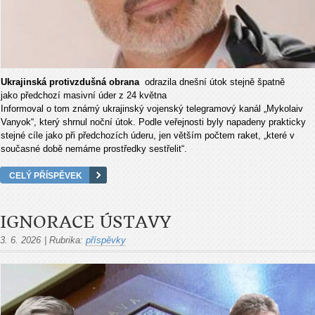
Ukrajinská protivzdušná obrana
odrazila dnešní útok stejně špatně
jako předchozí masivní úder z 24 května
Informoval o tom známý ukrajinský vojenský telegramový kanál „Mykolaiv
Vanyok“, který shrnul noční útok. Podle veřejnosti byly napadeny prakticky
stejné cíle jako při předchozích úderu, jen větším počtem raket, „které v
současné době nemáme prostředky sestřelit“.
CELÝ PŘÍSPĚVEK
IGNORACE ÚSTAVY
3. 6. 2026
|
Rubrika:
příspěvky