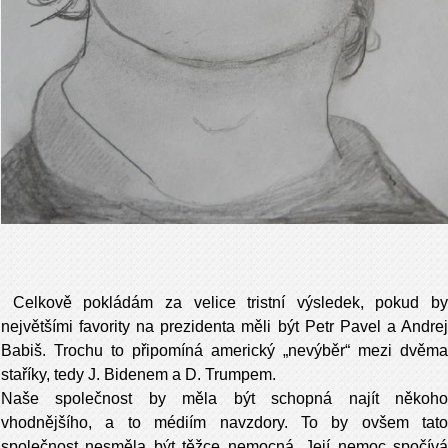
Celkově pokládám za velice tristní výsledek, pokud by
největšími favority na prezidenta měli být Petr Pavel a Andrej
Babiš. Trochu to připomíná americký „nevýběr“ mezi dvěma
staříky, tedy J. Bidenem a D. Trumpem.
Naše společnost by měla být schopná najít někoho
vhodnějšího, a to médiím navzdory. To by ovšem tato
společnost nesměla být těžce nemocná. Její nemoc spočívá