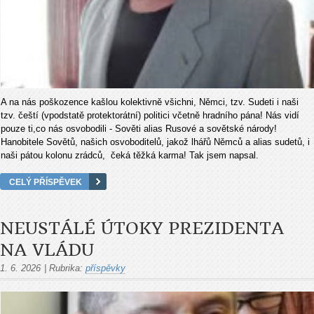
A na nás poškozence kašlou kolektivně všichni, Němci, tzv. Sudeti i naši
tzv. čeští (vpodstatě protektorátní) politici včetně hradního pána! Nás vidí
pouze ti,co nás osvobodili - Sověti alias Rusové a sovětské národy!
Hanobitele Sovětů, našich osvoboditelů, jakož lhářů Němců a alias sudetů, i
naši pátou kolonu zrádců, čeká těžká karma! Tak jsem napsal.
CELÝ PŘÍSPĚVEK
NEUSTÁLÉ ÚTOKY PREZIDENTA
NA VLÁDU
1. 6. 2026
|
Rubrika:
příspěvky