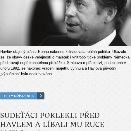
Havlův utajený plán z Bonnu nakonec zlikvidovala reálná politika. Ukázalo
se, že obavy české veřejnosti o majetek i vnitropolitické problémy Německa
představují nepřekonatelnou překážku. Smlouva o přátelství, podepsaná v
únoru 1992, se nakonec vracení majetku vyhnula a Havlova původní
„výbušnina“ byla deaktivována.
CELÝ PŘÍSPĚVEK
SUDEŤÁCI POKLEKLI PŘED
HAVLEM A LÍBALI MU RUCE