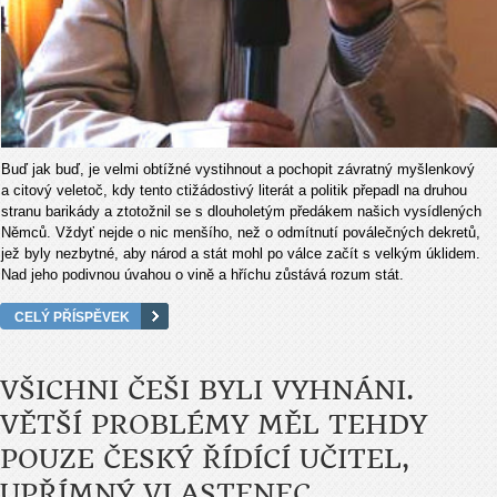
Buď jak buď, je velmi obtížné vystihnout a pochopit závratný myšlenkový
a citový veletoč, kdy tento ctižádostivý literát a politik přepadl na druhou
stranu barikády a ztotožnil se s dlouholetým předákem našich vysídlených
Němců. Vždyť nejde o nic menšího, než o odmítnutí poválečných dekretů,
jež byly nezbytné, aby národ a stát mohl po válce začít s velkým úklidem.
Nad jeho podivnou úvahou o vině a hříchu zůstává rozum stát.
CELÝ PŘÍSPĚVEK
VŠICHNI ČEŠI BYLI VYHNÁNI.
VĚTŠÍ PROBLÉMY MĚL TEHDY
POUZE ČESKÝ ŘÍDÍCÍ UČITEL,
UPŘÍMNÝ VLASTENEC