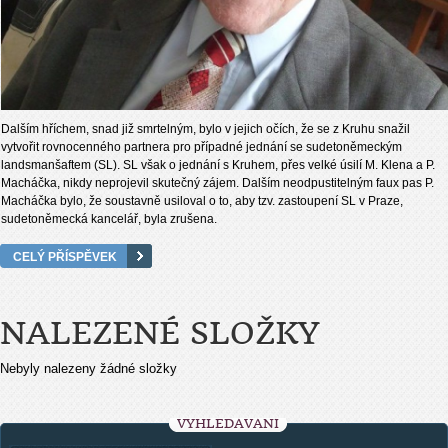
Dalším hříchem, snad již smrtelným, bylo v jejich očích, že se z Kruhu snažil
vytvořit rovnocenného partnera pro případné jednání se sudetoněmeckým
landsmanšaftem (SL). SL však o jednání s Kruhem, přes velké úsilí M. Klena a P.
Macháčka, nikdy neprojevil skutečný zájem. Dalším neodpustitelným faux pas P.
Macháčka bylo, že soustavně usiloval o to, aby tzv. zastoupení SL v Praze,
sudetoněmecká kancelář, byla zrušena.
CELÝ PŘÍSPĚVEK
NALEZENÉ SLOŽKY
Nebyly nalezeny žádné složky
VYHLEDÁVÁNÍ