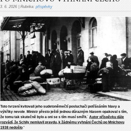
3. 6. 2026
|
Rubrika:
příspěvky
Toto tvrzení kvitovali jeho sudetoněmečtí posluchači potřásáním hlavy a
výkřiky nevole
.
Ministr přesto ještě jednou důrazným hlasem opakoval s tím,
že tomu tak skutečně bylo a oni se s tím musí smířit.
´
Autor příspěvku dále
rozvádí, že Schily nemluvil pravdu, k žádnému vyhnáni Čechů po Mnichovu
1938 nedošlo
.“