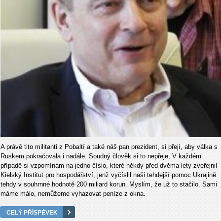
A právě tito militanti z Pobaltí a také náš pan prezident, si přejí, aby válka s
Ruskem pokračovala i nadále. Soudný člověk si to nepřeje, V každém
případě si vzpomínám na jedno číslo, které někdy před dvěma lety zveřejnil
Kielský Institut pro hospodářství, jenž vyčíslil naši tehdejší pomoc Ukrajině
tehdy v souhrnné hodnotě 200 miliard korun. Myslím, že už to stačilo. Sami
máme málo, nemůžeme vyhazovat peníze z okna.
CELÝ PŘÍSPĚVEK