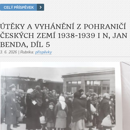
CELÝ PŘÍSPĚVEK
ÚTĚKY A VYHÁNĚNÍ Z POHRANIČÍ
ČESKÝCH ZEMÍ 1938-1939 I N, JAN
BENDA, DÍL 5
3. 6. 2026
|
Rubrika:
příspěvky