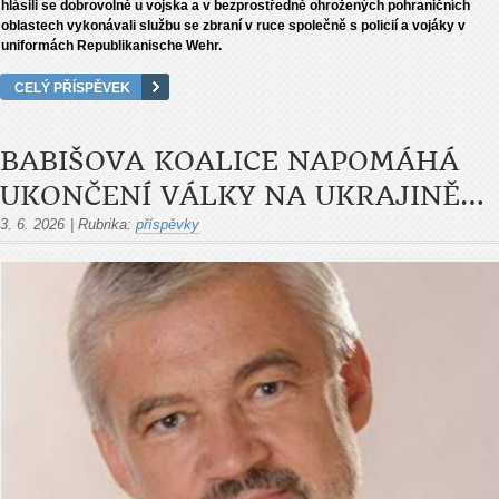
hlásili se dobrovolně u vojska a v bezprostředně ohrožených pohraničních
oblastech vykonávali službu se zbraní v ruce společně s policií a vojáky v
uniformách Republikanische Wehr.
CELÝ PŘÍSPĚVEK
BABIŠOVA KOALICE NAPOMÁHÁ
UKONČENÍ VÁLKY NA UKRAJINĚ…
3. 6. 2026
|
Rubrika:
příspěvky