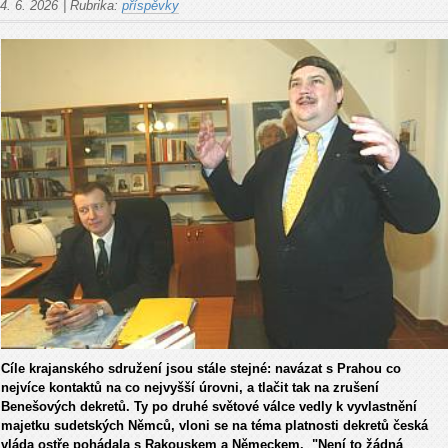
4. 6. 2026
|
Rubrika:
příspěvky
Cíle krajanského sdružení jsou stále stejné: navázat s Prahou co
nejvíce kontaktů na co nejvyšší úrovni, a tlačit tak na zrušení
Benešových dekretů. Ty po druhé světové válce vedly k vyvlastnění
majetku sudetských Němců, vloni se na téma platnosti dekretů česká
vláda ostře pohádala s Rakouskem a Německem. "Není to žádná