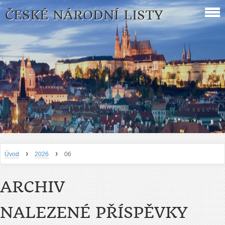
ČESKÉ NÁRODNÍ LISTY
›
›
Úvod
2026
06
ARCHIV
NALEZENÉ PŘÍSPĚVKY