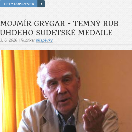
CELÝ PŘÍSPĚVEK
MOJMÍR GRYGAR - TEMNÝ RUB
UHDEHO SUDETSKÉ MEDAILE
3. 6. 2026
|
Rubrika:
příspěvky