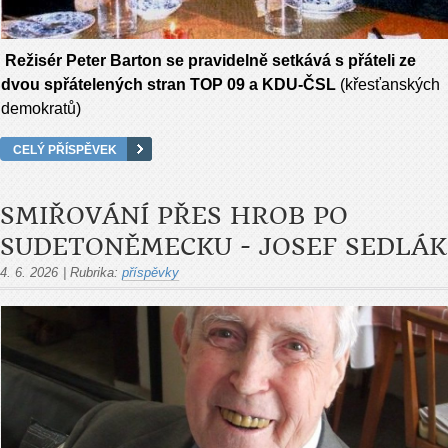
Režisér Peter Barton se pravidelně setkává s přáteli ze
dvou spřátelených stran TOP 09 a KDU-ČSL
(křesťanských
demokratů)
CELÝ PŘÍSPĚVEK
SMIŘOVÁNÍ PŘES HROB PO
SUDETONĚMECKU - JOSEF SEDLÁK
4. 6. 2026
|
Rubrika:
příspěvky