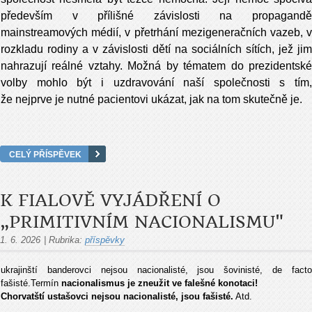
především v přílišné závislosti na propagandě
mainstreamových médií, v přetrhání mezigeneračních vazeb, v
rozkladu rodiny a v závislosti dětí na sociálních sítích, jež jim
nahrazují reálné vztahy. Možná by tématem do prezidentské
volby mohlo být i uzdravování naší společnosti s tím,
že nejprve je nutné pacientovi ukázat, jak na tom skutečně je.
CELÝ PŘÍSPĚVEK
K FIALOVĚ VYJÁDŘENÍ O
„PRIMITIVNÍM NACIONALISMU"
1. 6. 2026
|
Rubrika:
příspěvky
ukrajinští banderovci nejsou nacionalisté, jsou šovinisté, de facto
fašisté.Termín
nacionalismus je zneužit ve falešné konotaci!
Chorvatští ustašovci nejsou nacionalisté, jsou fašisté.
Atd.