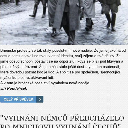
Brněnské protesty se tak staly poselstvím nové naděje. Že jsme jako národ
dosud nerezignovali na svou vlastní identitu, svůj zájem a své dějiny. Že
jsme dosud schopni postavit se na odpor zlu i když se plíží pod líbivými a
přesto lživými frázemi. Že je u nás stále ještě dost myslících osobností,
které dovedou poznat kdo je kdo. A spojit se pro společnou, sjednocující
myšlenku proti rozeštvávání lidí.
A v tom je brněnské poselství symbolem nové naděje.
Jiří Pondělíček
CELÝ PŘÍSPĚVEK
"VYHNÁNI NĚMCŮ PŘEDCHÁZELO
PO MNICHOVU VYHNÁNÍ ČE­CHŮ"