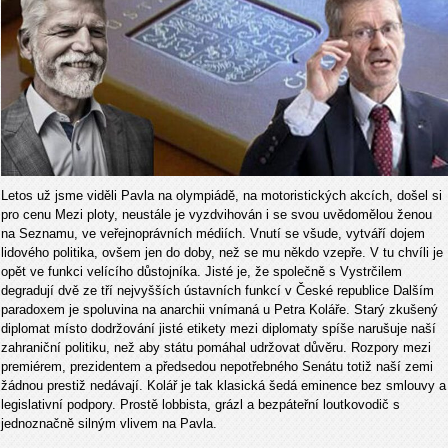
Letos už jsme viděli Pavla na olympiádě, na motoristických akcích, došel si
pro cenu Mezi ploty, neustále je vyzdvihován i se svou uvědomělou ženou
na Seznamu, ve veřejnoprávních médiích. Vnutí se všude, vytváří dojem
lidového politika, ovšem jen do doby, než se mu někdo vzepře. V tu chvíli je
opět ve funkci velícího důstojníka. Jisté je, že společně s Vystrčilem
degradují dvě ze tří nejvyšších ústavních funkcí v České republice Dalším
paradoxem je spoluvina na anarchii vnímaná u Petra Koláře. Starý zkušený
diplomat místo dodržování jisté etikety mezi diplomaty spíše narušuje naší
zahraniční politiku, než aby státu pomáhal udržovat důvěru. Rozpory mezi
premiérem, prezidentem a předsedou nepotřebného Senátu totiž naší zemi
žádnou prestiž nedávají. Kolář je tak klasická šedá eminence bez smlouvy a
legislativní podpory. Prostě lobbista, grázl a bezpáteřní loutkovodič s
jednoznačně silným vlivem na Pavla.