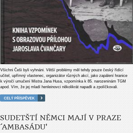
Všichni Češi byli vyhnáni. Větší problémy měl tehdy pouze český řídící
učitel, upřímný vlastenec, organizátor různých akcí, jako zapálení hranice
k výročí umučení Mistra Jana Husa, vzpomínka k 85. narozeninám TGM
apod. Vím, že jej mladí henleinovci několikrát napadli a zpolíčkovali.
CELÝ PŘÍSPĚVEK
SUDETŠTÍ NĚMCI MAJÍ V PRAZE
´AMBASÁDU'