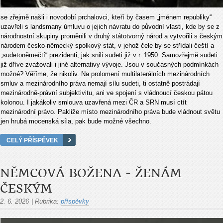
se zřejmě našli i novodobí prchalovci, kteří by časem „jménem republiky“
uzavřeli s landsmany úmluvu o jejich návratu do původní vlasti, kde by se z
národnostní skupiny proměnili v druhý státotvorný národ a vytvořili s českým
národem česko-německý spolkový stát, v jehož čele by se střídali čeští a
„sudetoněmečtí“ prezidenti, jak snili sudeti již v r. 1950. Samozřejmě sudeti
již dříve zvažovali i jiné alternativy vývoje. Jsou v současných podmínkách
možné? Věříme, že nikoliv. Na prolomení multilaterálních mezinárodních
smluv a mezinárodního práva nemají sílu sudeti, ti ostatně postrádají
mezinárodně-právní subjektivitu, ani ve spojení s vládnoucí českou pátou
kolonou. I jakákoliv smlouva uzavřená mezi ČR a SRN musí ctít
mezinárodní právo. Pakliže místo mezinárodního práva bude vládnout světu
jen hrubá mocenská síla, pak bude možné všechno.
CELÝ PŘÍSPĚVEK
NĚMCOVÁ BOŽENA - ŽENÁM
ČESKÝM
2. 6. 2026
|
Rubrika:
příspěvky