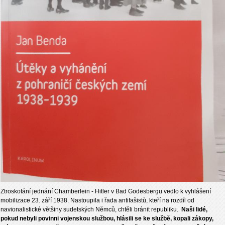
Ztroskotání jednání Chamberlein - Hitler v Bad Godesbergu vedlo k vyhlášení
mobilizace 23. září 1938. Nastoupila i řada antifašistů, kteří na rozdíl od
navionalistické většiny sudetských Němců, chtěli bránit republiku.
Naši lidé,
pokud nebyli povinni vojenskou službou, hlásili se ke službě, kopali zákopy,