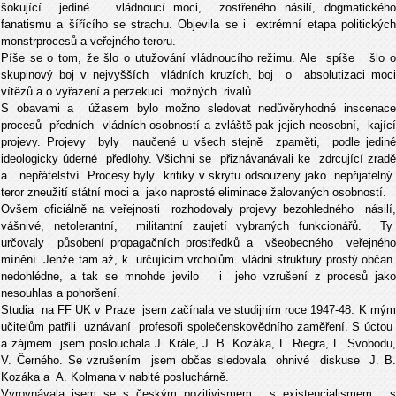
šokující jediné vládnoucí moci, zostřeného násilí, dogmatického
fanatismu a šířícího se strachu. Objevila se i extrémní etapa politických
monstrprocesů a veřejného teroru.
Píše se o tom, že šlo o utužování vládnoucího režimu. Ale spíše šlo o
skupinový boj v nejvyšších vládních kruzích, boj o absolutizaci moci
vítězů a o vyřazení a perzekuci možných rivalů.
S obavami a úžasem bylo možno sledovat nedůvěryhodné inscenace
procesů předních vládních osobností a zvláště pak jejich neosobní, kající
projevy. Projevy byly naučené u všech stejně zpaměti, podle jediné
ideologicky úderné předlohy. Všichni se přiznávanávali ke zdrcující zradě
a nepřátelství. Procesy byly kritiky v skrytu odsouzeny jako nepřijatelný
teror zneužití státní moci a jako naprosté eliminace žalovaných osobností.
Ovšem oficiálně na veřejnosti rozhodovaly projevy bezohledného násilí,
vášnivé, netolerantní, militantní zaujetí vybraných funkcionářů. Ty
určovaly působení propagačních prostředků a všeobecného veřejného
mínění. Jenže tam až, k určujícím vrcholům vládní struktury prostý občan
nedohlédne, a tak se mnohde jevilo i jeho vzrušení z procesů jako
nesouhlas a pohoršení.
Studia na FF UK v Praze jsem začínala ve studijním roce 1947-48. K mým
učitelům patřili uznávaní profesoři společenskovědního zaměření. S úctou
a zájmem jsem poslouchala J. Krále, J. B. Kozáka, L. Riegra, L. Svobodu,
V. Černého. Se vzrušením jsem občas sledovala ohnivé diskuse J. B.
Kozáka a A. Kolmana v nabité posluchárně.
Vyrovnávala jsem se s českým pozitivismem, s existencialismem, s