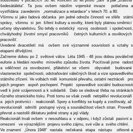
soustředilo v počátcích 50. let. Koncem 50. let přišlo „tání“ a pak „šťastná
šedesátáléta“. Ta jsou ovšem násilím vojenské invaze potlačena a
vystřídána zavedením „normalizace a retardace“ v letech 70. a 80.
Všimnu si jako řadová občanka jen jedné odnože činnosti ve sféře státní
správy, všimnu si jen šíření kultury a osvěty, které byly platnou směrnicí
určeny obyvatelstvu. Šlo tehdy o estetický rozvoj osobnosti i společnosti,
chvályhodný životní smysl pracovníků četných kulturních a osvětových
pracovišť.
Uvedené dvacetiletí má ovšem své významné souvislosti a vztahy s
etapami dřívějšími.
Začneme dobou po 2. světové válce. Léta 1945 - 48 jsou dobou poválečné
euforie a hledání nového mírového způsobu života. Pociťovali jsme radost
a vděčnost za osvobození, přátelství se všemi obyvateli budované
vlastenecké společnosti, odstraňování válečných škod a vize spravedlivého
státního zřízení. Ve volbách měli komunisté převahu, ostatní neztráceli pro
jejich program aspoň pochopení. Projekt spravedlivé sociální budoucnosti
vedl k jisté vzájemnosti a k solidaritě. Dalo se sledovat třeba na stránkách
různého stranického tisku. Proti tomu se však zvedli netrpěliví revolucionáři
a jejich protivníci - reakcionáři. Spory a konflikty se kupily a zostřovaly, až
revolucionáři odmítli postupný vývoj a sounáležitost všech stran. Provedli
převrat a nastolili diktaturu jediné strany a její vlády.
Reakcionáři trvali ovšem v nesouhlasu a v odporu, i když zůstali pasivní a
omezení ve výraznějším projevu svého zájmu, své vůle a svého chtění.
Ve znamení „Února 1948“ nastala nečekaná etapa nástupu otřesné a