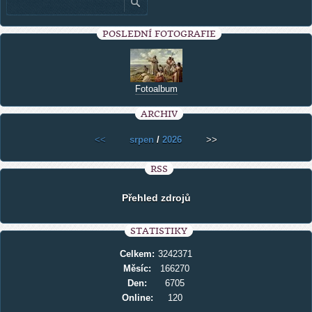
POSLEDNÍ FOTOGRAFIE
Fotoalbum
ARCHIV
<<
srpen
/
2026
>>
RSS
Přehled zdrojů
STATISTIKY
Celkem:
3242371
Měsíc:
166270
Den:
6705
Online:
120