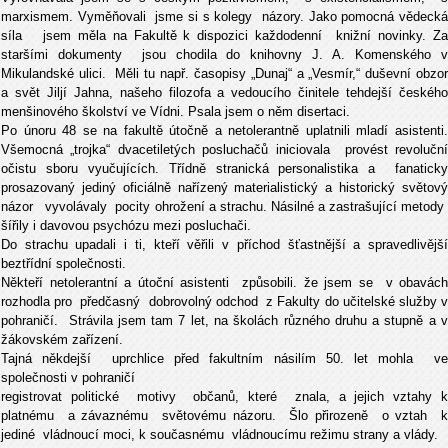
marxismem. Vyměňovali jsme si s kolegy názory. Jako pomocná vědecká
síla jsem měla na Fakultě k dispozici každodenní knižní novinky. Za
staršími dokumenty jsou chodila do knihovny J. A. Komenského v
Mikulandské ulici. Měli tu např. časopisy „Dunaj“ a „Vesmír,“ duševní obzor
a svět Jiljí Jahna, našeho filozofa a vedoucího činitele tehdejší českého
menšinového školství ve Vídni. Psala jsem o něm disertaci.
Po únoru 48 se na fakultě útočně a netolerantně uplatnili mladí asistenti.
Všemocná „trojka“ dvacetiletých posluchačů iniciovala provést revoluční
očistu sboru vyučujících. Třídně stranická personalistika a fanaticky
prosazovaný jediný oficiálně nařízený materialistický a historický světový
názor vyvolávaly pocity ohrožení a strachu. Násilné a zastrašující metody
šířily i davovou psychózu mezi posluchači.
Do strachu upadali i ti, kteří věřili v příchod šťastnější a spravedlivější
beztřídní společnosti.
Někteří netolerantní a útoční asistenti způsobili. že jsem se v obavách
rozhodla pro předčasný dobrovolný odchod z Fakulty do učitelské služby v
pohraničí. Strávila jsem tam 7 let, na školách různého druhu a stupně a v
žákovském zařízení.
Tajná někdejší uprchlice před fakultním násilím 50. let mohla ve
společnosti v pohraničí
registrovat politické motivy občanů, které znala, a jejich vztahy k
platnému a závaznému světovému názoru. Šlo přirozeně o vztah k
jediné vládnoucí moci, k současnému vládnoucímu režimu strany a vlády.