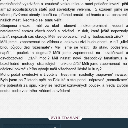
mezinárodně vyzdvižen a osudově velkou silou a mocí potlačen invazí pěti
armád socialistických států pod sovětským velením. S úžasem jsme se
všemi přívrženci obrody hleděli na příchod armád od hranic a na obsazení
našich měst. Nechtělo se tomu věřit.
Stoupenci invaze měli za úkol obnovit nekompromisní vedení a
netolerantní správu všech oborů a odvětví z dob, které ještě nepoznaly
„tání“, nepoznali čas obrody. Měli se obrozenci vidiny budoucnosti zříci?
Měli jsme zapomenout na vlídnou a laskavou vizi budoucnosti, v níž „ulicí
bílou půjdou děti rozesmáté“? Měli jsme se vrátit do stavu podezření,
napětí, pouček a dogmat? Měli jsme zapomenout na uvolňovací a
osvobozovací „tání“ moci? Měl nastat nový despotický fanatismus a
bezohledné metody stranických funkcionářů? Měli jsme zapomenout na
dědictví pokračujícího vývoje naší všeobecně lidské kultury?
Mohu podat svědectví o životě s trestními následky „nápravné“ invaze.
Byla jsem po 7 letech opět na Fakultě a stoupenci nápravné „normalizace“
mě potrestali za spis, který se nedržel uznávaných pouček a hledal životní
cestu podle vlastního vědomí a svědomí.
VYHLEDÁVÁNÍ