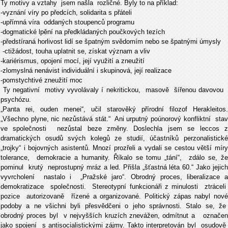
Ty motivy a vztahy jsem našla rozličné. Byly to na příklad:
-vyznání víry po předcích, solidarita s přáteli
-upřímná víra oddaných stoupenců programu
-dogmatické lpění na předkládaných poučkových tezích
-předstíraná horlivost lidí se špatným svědomím nebo se špatnými úmysly
-ctižádost, touha uplatnit se, získat význam a vliv
-kariérismus, opojení mocí, její využití a zneužití
-zlomyslná nenávist individuální i skupinová, její realizace
-pomstychtivé zneužití moc
Ty negativní motivy vyvolávaly í nekritickou, masově šířenou davovou
psychózu.
„Panta rei, ouden menei“, učil starověký přírodní filozof Herakleitos.
„Všechno plyne, nic nezůstává stát.“ Ani urputný poúnorový konfliktní stav
ve společnosti nezůstal beze změny. Doslechla jsem se leccos z
dramatických osudů svých kolegů ze studií, účastníků perzonalistické
„trojky“ i bojovných asistentů. Mnozí prozřeli a vydali se cestou větší míry
tolerance, demokracie a humanity. Říkalo se tomu „tání“, zdálo se, že
pominul krutý neprostupný mráz a led. Přišla „šťastná léta 60.“ Jako jejich
vyvrcholení nastalo i „Pražské jaro“. Obrodný proces, liberalizace a
demokratizace společnosti. Stereotypní funkcionáři z minulosti ztráceli
pozice autorizovaně řízené a organizované. Politický zápas nabyl nové
podoby a ne všichni byli přesvědčeni o jeho správnosti. Stalo se, že
obrodný proces byl v nejvyšších kruzích znevážen, odmítnut a označen
jako spojení s antisocialistickými zájmy. Takto interpretován byl osudově