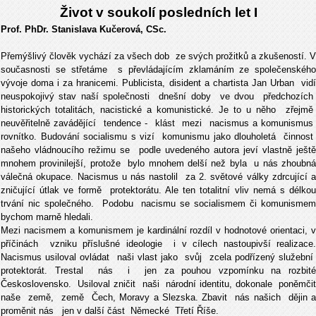
Život v soukolí posledních let I
Prof. PhDr. Stanislava Kučerová, CSc.
Přemýšlivý člověk vychází za všech dob ze svých prožitků a zkušeností. V
současnosti se střetáme s převládajícím zklamáním ze společenského
vývoje doma i za hranicemi. Publicista, disident a chartista Jan Urban vidí
neuspokojivý stav naší společnosti dnešní doby ve dvou předchozích
historických totalitách, nacistické a komunistické. Je to u něho zřejmě
neuvěřitelně zavádějící tendence - klást mezi nacismus a komunismus
rovnítko. Budování socialismu s vizí komunismu jako dlouholetá činnost
našeho vládnoucího režimu se podle uvedeného autora jeví vlastně ještě
mnohem provinilejší, protože bylo mnohem delší než byla u nás zhoubná
válečná okupace. Nacismus u nás nastolil za 2. světové války zdrcující a
zničující útlak ve formě protektorátu. Ale ten totalitní vliv nemá s délkou
trvání nic společného. Podobu nacismu se socialismem či komunismem
bychom marně hledali.
Mezi nacismem a komunismem je kardinální rozdíl v hodnotové orientaci, v
příčinách vzniku příslušné ideologie i v cílech nastoupivší realizace.
Nacismus usiloval ovládat naši vlast jako svůj zcela podřízený služební
protektorát. Trestal nás i jen za pouhou vzpomínku na rozbité
Československo. Usiloval zničit naši národní identitu, dokonale poněmčit
naše země, země Čech, Moravy a Slezska. Zbavit nás našich dějin a
proměnit nás jen v další část Německé Třetí Říše.