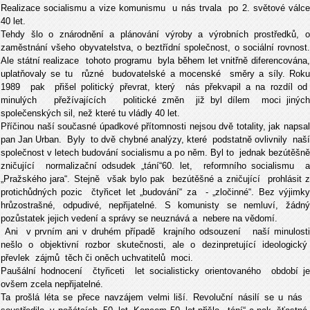
Realizace socialismu a vize komunismu u nás trvala po 2. světové válce
40 let.
Tehdy šlo o znárodnění a plánování výroby a výrobních prostředků, o
zaměstnání všeho obyvatelstva, o beztřídní společnost, o sociální rovnost.
Ale státní realizace tohoto programu byla během let vnitřně diferencována,
uplatňovaly se tu různé budovatelské a mocenské směry a síly. Roku
1989 pak přišel politický převrat, který nás překvapil a na rozdíl od
minulých přežívajících politické změn již byl dílem moci jiných
společenských sil, než které tu vládly 40 let.
Příčinou naší současné úpadkové přítomnosti nejsou dvě totality, jak napsal
pan Jan Urban. Byly to dvě chybné analýzy, které podstatně ovlivnily naší
společnost v letech budování socialismu a po něm. Byl to jednak bezútěšně
zničující normalizační odsudek „tání“60. let, reformního socialismu a
„Pražského jara“. Stejně však bylo pak bezútěšné a zničující prohlásit z
protichůdných pozic čtyřicet let „budování“ za - „zločinné“. Bez výjimky
hrůzostrašné, odpudivé, nepřijatelné. S komunisty se nemluví, žádný
pozůstatek jejich vedení a správy se neuznává a nebere na vědomí.
Ani v prvním ani v druhém případě krajního odsouzení naší minulosti
nešlo o objektivní rozbor skutečnosti, ale o dezinpretující ideologický
převlek zájmů těch či oněch uchvatitelů moci.
Paušální hodnocení čtyřiceti let socialisticky orientovaného období je
ovšem zcela nepřijatelné.
Ta prošlá léta se přece navzájem velmi liší. Revoluční násilí se u nás