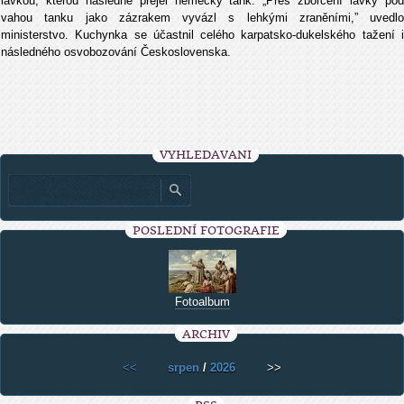
lávkou, kterou následně přejel německý tank. „Přes zborcení lávky pod
vahou tanku jako zázrakem vyvázl s lehkými zraněními,” uvedlo
ministerstvo. Kuchynka se účastnil celého karpatsko-dukelského tažení i
následného osvobozování Československa.
VYHLEDÁVÁNÍ
POSLEDNÍ FOTOGRAFIE
Fotoalbum
ARCHIV
<<
srpen
/
2026
>>