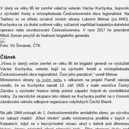
V úterý ve věku 95 let zemřel válečný veterán Václav Kuchynka, bojovník
z východní fronty a místopředseda Československé obce legionářské. Na
Twitteru to ve středu oznámil ministr obrany Lubomír Metnar (za ANO).
Kuchynka se za druhé světové války zúčastnil například karpatsko-dukelské
operace nebo osvobozování Československa. V roce 2017 ho prezident
Miloš Zeman povýšil do hodnosti brigádního generála.
Foto: Vít Šimánek, ČTK
Článek
„Včera (v úterý) večer zemřel ve věku 95 let brigádní generál ve výslužbě
Václav Kuchynka, veterán bojů na východní frontě a místopředseda
Československé obce legionářské. Čest jeho památce!,” uvedl Metnar.
Ministerstvo obrany
na svém webu
s odkazem na projekt Paměť národa
uvedlo, že se Kuchynka narodil 13. září 1925 v malé vesničce Český
Závidov u východní hranice tehdy polské západní Volyně do zemědělské
rodiny. Za nacistické okupace této oblasti se Kuchynka podílel na n činnosti
závidovské odnože odbojové organizace volyňských Čechů Blaník.
Na jaře 1944 vstoupil do 1. československého armádního sboru, po výcviku
se nakazil malárií. „Křest ohněm” podle ministerstva prodělal v bojích v
Karpatech, když se v bezvýchodné situaci ukryl v bahně pod dřevenou