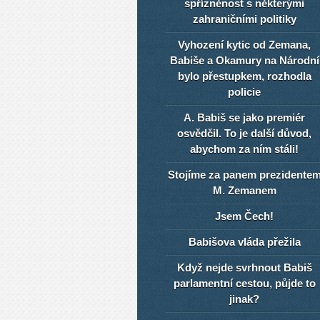
spřízněnost s některými
zahraničními politiky
Vyhození kytic od Zemana,
Babiše a Okamury na Národní
bylo přestupkem, rozhodla
policie
A. Babiš se jako premiér
osvědčil. To je další důvod,
abychom za ním stáli!
Stojíme za panem prezidente
M. Zemanem
Jsem Čech!
Babišova vláda přežila
Když nejde svrhnout Babiš
parlamentní cestou, půjde to
jinak?