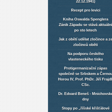
22.12.1941)
Recept pro levici
Kniha Oswalda Spenglera
Zánik Západu se stává aktuáln
po sto letech
Jak z obětí udělat zločince a z
zločinců oběti
Na podporu českého
vlasteneckého tisku
Protigermanizační zápas
společně se Srbskem a Černo
Horou IV, Prof. PhDr. Jiří Frajdl
CSc.
Dr. Edvard Beneš - Mnichovsk
dny
Stopy po „říšské křišťálové