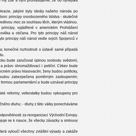
ré my zde a nyní prohlašujeme, že od nynějška
racie, jakými byly ideály našeho národa po
Wilson: principy osvobozeného lidstva - skutečné
vedlivou moc ze souhlasu těch, kterým vládnou.
principy, vyjádřené v americkém Prohlášení
člověka a občana. Pro tyto principy náš národ
 tyto principy náš národ vedle svých Spojenců v
da; konečné rozhodnuti o ústavě samé připadá
du.
roku bude zaručovat úplnou svobodu svědomí,
u a právo shromažďovací i petiční. Církev bude
cném právu hlasovacím; ženy budou politicky,
n budou zabezpečena poměrným zastoupením;
 formou parlamentární a bude uznávat principy
ské reformy; velkostatky budou vykoupeny pro
čného dluhu; - dluhy z této války ponecháváme
 odpovědnosti za reorganizaci Východní Evropy.
ipojuje se k nauce, že všecky závazky a smlouvy
terá vyloučí všechny zvláštní výsady a zakáže