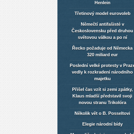
Henlein
Třetinový model eurovoleb
Němečtí antifašisté v
Československu před druhou
světovou válkou a po ní
Řecko požaduje od Německa
320 miliard eur
Poslední velké protesty v Praz
vedly k rozkradení národního
majetku
Přišel čas vzít si zemi zpátky,
Klaus mladší představil svoji
novou stranu Trikolóra
Několik vět o B. Posseltovi
Elegie národní bídy