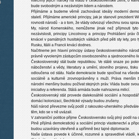
všechny jejich nároky na vládu v československé zemi, o kte
é
bude svobodným a nezávislým lidem a národem.
Přijímáme a budeme věrně zachovávat ideály moderní demok
staletí. Přijímáme americké principy, jak je stanovil prezident 
rovnosti národů - a o tom, že vlády odvozují všechnu svou spra
My, národ Komenského, nemůžeme jinak než přijmouti tyto 
nezávislosti, principy Lincolnovy a principy Prohlášení práv 
krvácel v památných husitských válkách před pěti sty lety, pro
Rusku, Itálii a Francii krvácí dodnes.
Načrtneme jen hlavní principy ústavy československého náro
právně vyvoleným zástupcům osvobozeného a sjednoceného li
Československý stát bude republikou. Ve stálé snaze po pok
náboženství a vědy, literatury a umění, slovního projevu, tisk
odloučena od státu. Naše demokracie bude spočívat na všeobe
sociálně a kulturně zrovnoprávněny s muži. Práva menši
národní menšiny budou požívat stejných práv. Vláda bude svou
iniciativy a referenda. Stálá armáda bude nahrazena milicí.
Československý stát provede dalekosáhlé sociální a hospodář
domácí kolonizaci, šlechtické výsady budou zrušeny.
Náš národ převezme svůj podíl z rakousko-uherského předvále
těm, kdo se v ně uvázali.
V zahraniční politice přijme Československo svůj plný podíl na
Plně přijímá demokratický a sociální princip vlastenectví a př
budou uzavírány otevřeně a upřímně bez tajné diplomacie.
Naše ústava povede k účinné, rozumné a spravedlivé vládě, k