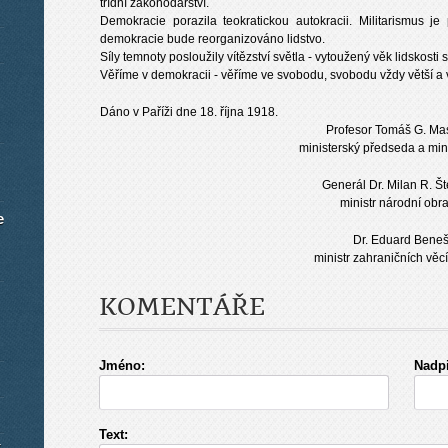
třídní zákonodárství.
Demokracie porazila teokratickou autokracii. Militarismus j
demokracie bude reorganizováno lidstvo.
Síly temnoty posloužily vítězství světla - vytoužený věk lidskosti s
Věříme v demokracii - věříme ve svobodu, svobodu vždy větší a v
Dáno v Paříži dne 18. října 1918.
Profesor Tomáš G. Ma
ministerský předseda a minis
Generál Dr. Milan R. Št
ministr národní obra
e
Dr. Eduard Beneš
ministr zahraničních věcí
KOMENTÁŘE
Jméno:
Nadpi
Text: