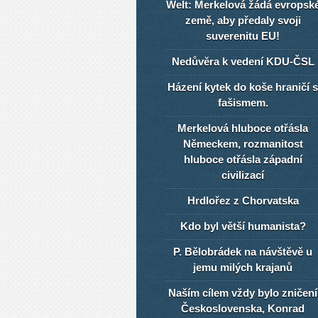
Welt: Merkelová žádá evropsk
země, aby předaly svoji
suverenitu EU!
Nedůvěra k vedení KDU-ČSL
Házení kytek do koše hraničí s
fašismem.
Merkelová hluboce otřásla
Německem, rozmanitost
hluboce otřásla západní
civilizací
Hrdlořez z Chorvatska
Kdo byl větší humanista?
P. Bělobrádek na návštěvě u
jemu milých krajanů
Naším cílem vždy bylo zničení
Československa, Konrad