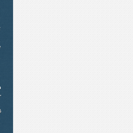
í
e
u
,
é