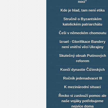
noci“
Kde je hlad, tam není etika
Stručně o Byzantském
katolickém patriarchátu
Češi v německém chomoutu
Izrael - Glorifikace Bandery
není vnitřní věcí Ukrajiny
Skutečný obsah Putinových
reforem
Končí dynastie Čižinských
Ročník jedenadvacet III
K mezinárodní situaci
Řecko si zaslouží pomoc ale
naše vojáky potřebujeme
nejvíce doma