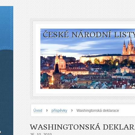
ČESKÉ NÁRODNÍ LIST
›
›
Úvod
příspěvky
Washingtonská deklarace
WASHINGTONSKÁ DEKLAR
o
25. 10. 2019