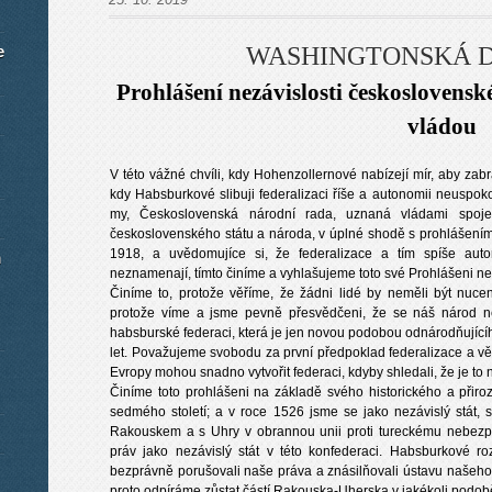
e
WASHINGTONSKÁ 
Prohlášení nezávislosti českoslovens
vládou
V této vážné chvíli, kdy Hohenzollernové nabízejí mír, aby zab
kdy Habsburkové slibuji federalizaci říše a autonomii neusp
my, Československá národní rada, uznaná vládami spoje
československého státu a národa, v úplné shodě s prohlášení
1918, a uvědomujíce si, že federalizace a tím spíše aut
m
neznamenají, tímto činíme a vyhlašujeme toto své Prohlášeni nez
Činíme to, protože věříme, že žádni lidé by neměli být nuceni
protože víme a jsme pevně přesvědčeni, že se náš národ 
habsburské federaci, která je jen novou podobou odnárodňujícího
let. Považujeme svobodu za první předpoklad federalizace a vě
Evropy mohou snadno vytvořit federaci, kdyby shledali, že je to 
Činíme toto prohlášeni na základě svého historického a přir
sedmého století; a v roce 1526 jsme se jako nezávislý stát, s
Rakouskem a s Uhry v obrannou unii proti tureckému nebezpe
práv jako nezávislý stát v této konfederaci. Habsburkové r
bezprávně porušovali naše práva a znásilňovali ústavu našeho 
proto odpíráme zůstat částí Rakouska-Uherska v jakékoli podob