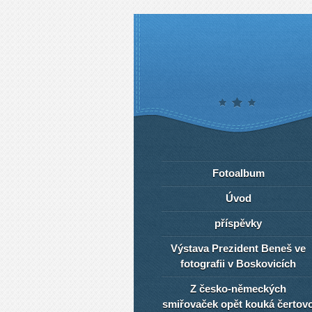
Fotoalbum
Úvod
příspěvky
Výstava Prezident Beneš ve
fotografii v Boskovicích
Z česko-německých
smiřovaček opět kouká čertov