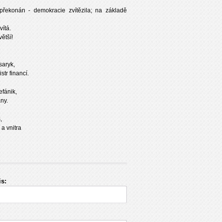
e překonán - demokracie zvítězila; na základě
vítá.
ětší!
saryk,
tr financí.
efánik,
ny.
,
 a vnitra
s: