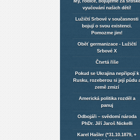
My, rodiče, bojujeme za srbsk
vyučování našich dětí!
Lužičtí Srbové v současnosti
bojují o svou existenci.
Pomozme jim!
Oběť germanizace - Lužičtí
Srbové X
Čtvrtá říše
Pokud se Ukrajina nepřipojí k
Rusku, rozeberou si její půdu 
země zmizí
Americká politika rozděl a
panuj
Odbojáři – svědomí národa
PhDr. Jiří Jaroš Nickelli
Karel Hašler (*31.10.1879, +