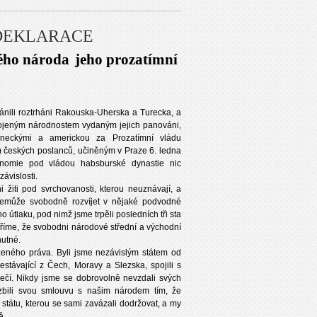
DEKLARACE
kého národa
jeho prozatímní
ránili roztrháni Rakouska-Uherska a Turecka, a
okojeným národnostem vydaným jejich panováni,
neckými a americkou za Prozatímní vládu
m českých poslanců, učiněným v Praze 6. ledna
onomie pod vládou habsburské dynastie nic
ávislosti.
 žiti pod svrchovanosti, kterou neuznávají, a
nemůže svobodně rozvíjet v nějaké podvodné
 útlaku, pod nimž jsme trpěli posledních tři sta
říme, že svobodni národové střední a východní
nutné.
ozeného práva. Byli jsme nezávislým státem od
estávající z Čech, Moravy a Slezska, spojili s
čí. Nikdy jsme se dobrovolně nevzdali svých
ozbili svou smlouvu s našim národem tím, že
státu, kterou se sami zavázali dodržovat, a my
ě.