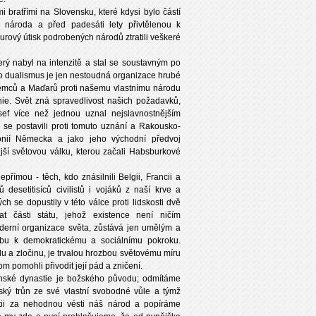
bratřími na Slovensku, které kdysi bylo částí
 národa a před padesáti lety přivtělenou k
surový útisk podrobených národů ztratili veškeré
erý nabyl na intenzitě a stal se soustavným po
o dualismus je jen nestoudná organizace hrubé
í Němců a Maďarů proti našemu vlastnímu národu
ie. Svět zná spravedlivost našich požadavků,
sef více než jednou uznal nejslavnostnějším
e postavili proti tomuto uznání a Rakousko-
lonií Německa a jako jeho východní předvoj
jší světovou válku, kterou začali Habsburkové
ímou - těch, kdo znásilnili Belgii, Francii a
desetitisíců civilistů i vojáků z naší krve a
h se dopustily v této válce proti lidskosti dvě
 části státu, jehož existence není ničím
oderní organizace světa, zůstává jen umělým a
ybu k demokratickému a sociálnímu pokroku.
u a zločinu, je trvalou hrozbou světovému míru
m pomohli přivodit její pád a zničení.
nské dynastie je božského původu; odmítáme
ský trůn ze své vlastní svobodné vůle a týmž
tii za nehodnou vésti náš národ a popíráme