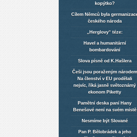
kopýtko?
Cílem Němců byla germanizac
českého národa
„Herglovy“ téze:
Havel a humanitární
bombardování
Slova písně od K.Hašlera
Češi jsou poraženým národe
Na členství v EU prodělali
nejvíc, říká jasně světoznámý
ekonom Piketty
Pamětní deska paní Hany
Benešové není na svém místě
Nesmíme být Slované
Pan P. Bělobrádek a jeho