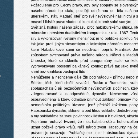
Požadujeme pro Čechy právo, aby byly spojeny se slovenskými 
našeho národního státu, později odtrženou od těla našeho
uherskému státu Maďarů, kteří pro své nevýslovné násilnictví a 
mravní i lidské právo vládnouti komukoli kromě sobě samým.
Svět zná historii našeho zápasu proti habsburskému útisku, kt
rakousko-uherském dualistickém kompromisu z roku 1867. Tent
síly a vykořisťování většiny menšinou; je to politické spiknut
tak jako proti jiným slovanským a latinským národům monarch
které Habsburkové sami se neodvážili popříti. František Jo
způsobem svrchovaná práva našeho národa. Němci a Maďaři s
Uhersko, které se sklonilo před pangermány, stalo se ko
vyprovokovalo poslední balkánský konflikt právě tak jako nyně
sami bez souhlasu zástupců lidu.
m
Nemůžeme a nechceme dále žíti pod vládou - přímou nebo nepř
Srbsko, těch, kteří chtěli zavraždit Rusko a Rumunsko, vrahů 
spolupachatelů při bezpočetných nevýslovných zločinech, kterýc
zdegenerované a neodpovědné dynastie. Nechceme zůstat
ospravedlněna a který, odmítaje přijmout základní principy m
nemorálním politickým útvarem, jenž překáží každému poh
Habsburská dynastie, skloněná pod tíhou velikého dědictví omyl
a my pokládáme za svou povinnost k lidstvu a k civilizaci, abycho
Popíráme rouhavé tvrzení, že moc habsburské a hohenzoller
uznat božské právo králů. Náš národ zvolil Habsburky na če
právem je sesazuje. Prohlašujeme tímto habsburskou dynas