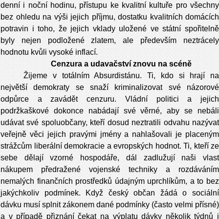
denní i noční hodinu, přístupu ke kvalitní kultuře pro všechny
bez ohledu na výši jejich příjmu, dostatku kvalitních domácích
potravin i toho, že jejich vklady uložené ve státní spořitelně
byly nejen podložené zlatem, ale především neztrácely
hodnotu kvůli vysoké inflací.
Cenzura a udavačství znovu na scéně
Žijeme v totálním Absurdistánu. Ti, kdo si hrají na
největší demokraty se snaží kriminalizovat své názorové
odpůrce a zavádět cenzuru. Vládní politici a jejich
podržkaškové dokonce nabádají své věrné, aby se nebáli
udávat své spoluobčany, kteří dosud neztratili odvahu nazývat
veřejně věci jejich pravými jmény a nahlašovali je placeným
strážcům liberální demokracie a evropských hodnot. Ti, kteří ze
sebe dělají vzorné hospodáře, dál zadlužují naši vlast
nákupem předražené vojenské techniky a rozdáváním
nemalých finančních prostředků údajným uprchlíkům, a to bez
jakýchkoliv podmínek. Když český občan žádá o sociální
dávku musí splnit zákonem dané podmínky (často velmi přísné)
a v případě přiznání čekat na výplatu dávky několik týdnů i