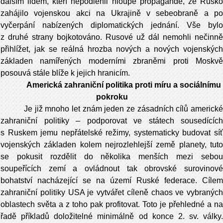
dalším lidem, kteří nepodlehli hloupé propagandě, že Rusko
zahájilo vojenskou akci na Ukrajině v sebeobraně a po
vyčerpání nabízených diplomatických jednání. Vše bylo
z druhé strany bojkotováno. Rusové už dál nemohli nečinně
přihlížet, jak se reálná hrozba nových a nových vojenských
základen namířených moderními zbraněmi proti Moskvě
posouvá stále blíže k jejich hranicím.
Americká zahraniční politika proti míru a sociálnímu
pokroku
Je již mnoho let znám jeden ze zásadních cílů americké
zahraniční politiky – podporovat ve státech sousedících
s Ruskem jemu nepřátelské režimy, systematicky budovat síť
vojenských základen kolem nejrozlehlejší země planety, tuto
se pokusit rozdělit do několika menších mezi sebou
soupeřících zemí a ovládnout tak obrovské surovinové
bohatství nacházející se na území Ruské federace. Cílem
zahraniční politiky USA je vytvářet cíleně chaos ve vybraných
oblastech světa a z toho pak profitovat. Toto je přehledné a na
řadě příkladů doložitelné minimálně od konce 2. sv. války.