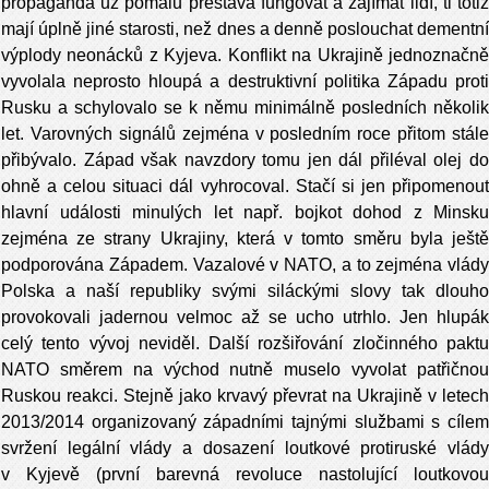
propaganda už pomalu přestává fungovat a zajímat lidí, ti totiž
mají úplně jiné starosti, než dnes a denně poslouchat dementní
výplody neonácků z Kyjeva. Konflikt na Ukrajině jednoznačně
vyvolala neprosto hloupá a destruktivní politika Západu proti
Rusku a schylovalo se k němu minimálně posledních několik
let. Varovných signálů zejména v posledním roce přitom stále
přibývalo. Západ však navzdory tomu jen dál přiléval olej do
ohně a celou situaci dál vyhrocoval. Stačí si jen připomenout
hlavní události minulých let např. bojkot dohod z Minsku
zejména ze strany Ukrajiny, která v tomto směru byla ještě
podporována Západem. Vazalové v NATO, a to zejména vlády
Polska a naší republiky svými siláckými slovy tak dlouho
provokovali jadernou velmoc až se ucho utrhlo. Jen hlupák
celý tento vývoj neviděl. Další rozšiřování zločinného paktu
NATO směrem na východ nutně muselo vyvolat patřičnou
Ruskou reakci. Stejně jako krvavý převrat na Ukrajině v letech
2013/2014 organizovaný západními tajnými službami s cílem
svržení legální vlády a dosazení loutkové protiruské vlády
v Kyjevě (první barevná revoluce nastolující loutkovou