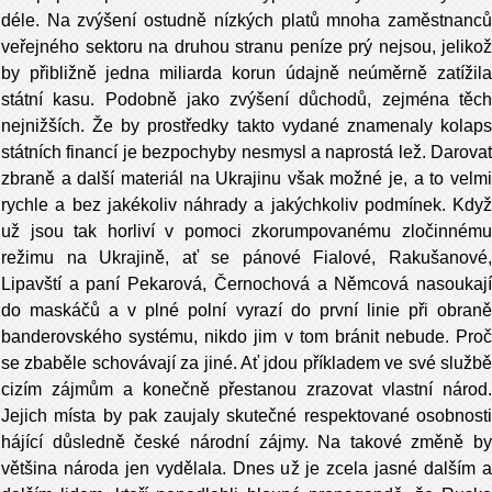
déle. Na zvýšení ostudně nízkých platů mnoha zaměstnanců
veřejného sektoru na druhou stranu peníze prý nejsou, jelikož
by přibližně jedna miliarda korun údajně neúměrně zatížila
státní kasu. Podobně jako zvýšení důchodů, zejména těch
nejnižších. Že by prostředky takto vydané znamenaly kolaps
státních financí je bezpochyby nesmysl a naprostá lež. Darovat
zbraně a další materiál na Ukrajinu však možné je, a to velmi
rychle a bez jakékoliv náhrady a jakýchkoliv podmínek. Když
už jsou tak horliví v pomoci zkorumpovanému zločinnému
režimu na Ukrajině, ať se pánové Fialové, Rakušanové,
Lipavští a paní Pekarová, Černochová a Němcová nasoukají
do maskáčů a v plné polní vyrazí do první linie při obraně
banderovského systému, nikdo jim v tom bránit nebude. Proč
se zbaběle schovávají za jiné. Ať jdou příkladem ve své službě
cizím zájmům a konečně přestanou zrazovat vlastní národ.
Jejich místa by pak zaujaly skutečné respektované osobnosti
hájící důsledně české národní zájmy. Na takové změně by
většina národa jen vydělala. Dnes už je zcela jasné dalším a