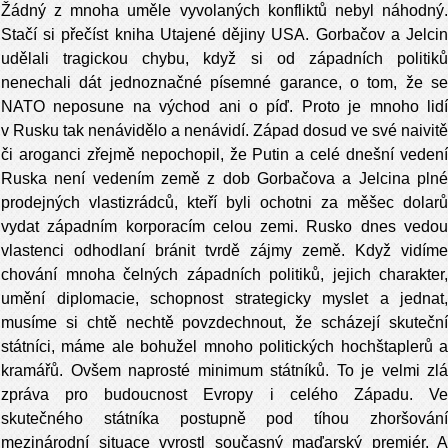
Žádný z mnoha uměle vyvolaných konfliktů nebyl náhodný.
Stačí si přečíst kniha Utajené dějiny USA. Gorbačov a Jelcin
udělali tragickou chybu, když si od západních politiků
nenechali dát jednoznačné písemné garance, o tom, že se
NATO neposune na východ ani o píď. Proto je mnoho lidí
v Rusku tak nenávidělo a nenávidí. Západ dosud ve své naivitě
či aroganci zřejmě nepochopil, že Putin a celé dnešní vedení
Ruska není vedením země z dob Gorbačova a Jelcina plné
prodejných vlastizrádců, kteří byli ochotni za měšec dolarů
vydat západním korporacím celou zemi. Rusko dnes vedou
vlastenci odhodlaní bránit tvrdě zájmy země. Když vidíme
chování mnoha čelných západních politiků, jejich charakter,
umění diplomacie, schopnost strategicky myslet a jednat,
musíme si chtě nechtě povzdechnout, že scházejí skuteční
státníci, máme ale bohužel mnoho politických hochštaplerů a
kramářů. Ovšem naprosté minimum státníků. To je velmi zlá
zpráva pro budoucnost Evropy i celého Západu. Ve
skutečného státníka postupně pod tíhou zhoršování
mezinárodní situace vyrostl současný maďarský premiér. A