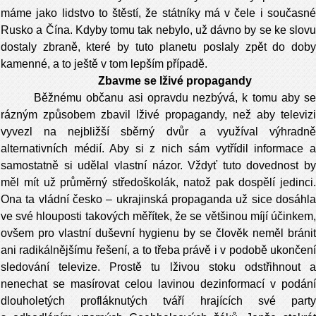
máme jako lidstvo to štěstí, že státníky má v čele i současné
Rusko a Čína. Kdyby tomu tak nebylo, už dávno by se ke slovu
dostaly zbraně, které by tuto planetu poslaly zpět do doby
kamenné, a to ještě v tom lepším případě.
Zbavme se lživé propagandy
Běžnému občanu asi opravdu nezbývá, k tomu aby se
rázným způsobem zbavil lživé propagandy, než aby televizi
vyvezl na nejbližší sběrný dvůr a využíval výhradně
alternativních médií. Aby si z nich sám vytřídil informace a
samostatně si udělal vlastní názor. Vždyť tuto dovednost by
měl mít už průměrný středoškolák, natož pak dospělí jedinci.
Ona ta vládní česko – ukrajinská propaganda už sice dosáhla
ve své hlouposti takových měřítek, že se většinou míjí účinkem,
ovšem pro vlastní duševní hygienu by se člověk neměl bránit
ani radikálnějšímu řešení, a to třeba právě i v podobě ukončení
sledování televize. Prostě tu lživou stoku odstřihnout a
nenechat se masírovat celou lavinou dezinformací v podání
dlouholetých profláknutých tváří hrajících své party