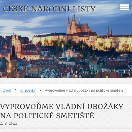
ČESKÉ NÁRODNÍ LISTY
›
›
Úvod
příspěvky
Vyprovoďme vládní ubožáky na politické smetiště
VYPROVOĎME VLÁDNÍ UBOŽÁKY
NA POLITICKÉ SMETIŠTĚ
1. 9. 2022