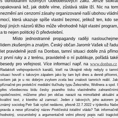
s odhodláním vzorných Goebbelsových žáků. Jenže stokrát
opakovaná lež, jak dobře víme, zůstává stále lží. Nic na tom
nezmění ani cenzorní zásahy organizované naší ubohou vládní
mocí, která ukazuje spíše vlastní bezmoc, jelikož ten, kdo se
bojí jiných názorů těžko může věrohodně hájit vlastní program,
a to nejen politický či předvolební.
Místo jednostranné propagandy raději naslouchejme
lidem zkušeným a znalým. Český občan Jaromír Vašek už řadu
let pravidelně jezdí na Donbas, tamní situaci dobře zná přímo
z první ruky a z terénu, pravidelně o ní publikuje, pořádá také
besedy pro veřejnost. Více informací např. na
www.donbas.cz
Radaktoři veřejnoprávních kanálů, kteří na Ukrajině nikdy nebyly o tamní
situaci hovoří s takovým zápalem jako by tam byli dnes a denně přítomni,
ovšem jak je u nic dobrým zvykem zcela bez znalosti tamních reálií. Jak
příznačné pro protekční mediální tlučhuby typu Železného, Wollnera a spol. I
přes všeobecnou bídu česky psaného tisku vlastněného zahraničními
společnostmi, můžeme přeci jen občas narazit na mimořádně aktuální a
kvalitní text, z kterého až zamrazí. Jeden z takových, jeho autorem je
známý sociolog Petr Sak vyšel nedávno, přesně 22.7.2022 v týdeníku Naše
pravda a nese příznačný název
Protičeská totalitní vláda?
Tak informačn
hodnotný, srozumitelný a argumentačně velmi přesný popis naší tragické