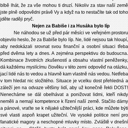
blbě lhát, že za vše mohou ti druzí. Nikoliv za stav naší země
jste plně odpovědni právě Vy a když na to nestačíte tak od toho
jděte raději pryč.
Nejen za Babiše i za Husáka bylo líp
Ne náhodou se už před pár měsíci ve veřejném prostoru
objevilo heslo, že za Babiše bylo líp. Ne, lidé nejsou tak hloupí,
aby nedokázali srovnat svou finanční a osobní situaci třeba
před dvěma lety a dnes. A zejména perspektivu do budoucna.
Kombinace životních zkušeností a obsahu vlastní peněženky,
dá každému myslícímu člověku v této zemi odpověď na otázku,
jací lidé nás to vedou a hlavně kam vlastně nás vedou. Netřeba
v tom hledat nic složitého. Situace je vcelku dost přehledná a
záleží jen na odvaze většiny lidí, aby už konečně řekli DOST!
Nenecháme se dál obelhávat a ponižovat lidmi, kteří nikdy
neměli a nemají kompetence k řízení naší země. Stačilo dámy
a pánové, vraťte se k nějaké užitečnější práci, kde můžete býti
své vlasti aspoň krapet užiteční. Ve vysoké politice není pro
fanatické magory a neschopné mluvky místo. Zvláště v dnešní