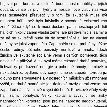
bojovat proti korupci a za lepší budoucnost republiky a jejich
občanů. Jenže už první týdny a měsíce nové vlády nás více
než dostatečně přesvědčily o tom, že skutečně může být
mnohem hůře, než bylo kdykoliv v novodobé existenci této
země. Stačí když se k moci dostane parta neschopných lidí
hájících nikoliv zájem vlastní země, ale především cizí zájmy a
za ně se skutečně bude bít do roztrhání těla. Jen na vlastní
občany se jaksi zapomnělo. Zapomnělo se na problémy běžné
české rodiny, běžného penzisty, nemluvě o mnoha lidech
žijících ve skutečně sociálně velmi složitých poměrech, těch
navíc stále přibývá. A tak nyní máme rekordně drahé potraviny,
lichvářsky předražené energie a pohonné hmoty, nemluvě o
nákladech za bydlení, tedy ceny máme se západní Evropu již
dlouho plně srovnatelné a v posledních měsících už i mnohem
vyšší, na druhé straně ale jen třetinové mzdy oproti zemím na
západ od nás. Nemluvě o výši důchodů. Pravicové vlády vždy
hájí zájmy bohatých. Velký kapitál a zvyšující se zisky
nadnárodních korporací jsou pro ně naprosto nedotknutelné,
ba přímo posvátné. Stejně jako je pro ně samozřejmostí