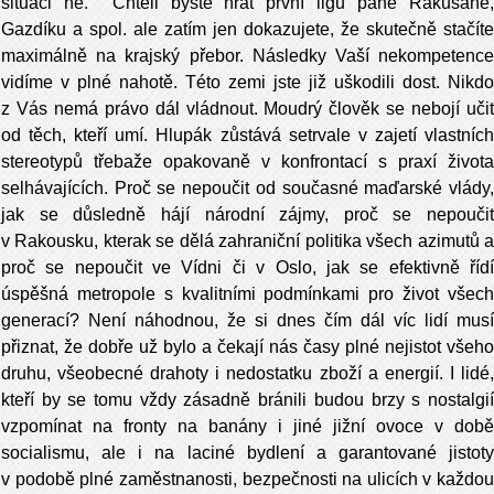
situaci ne. Chtěli byste hrát první ligu pane Rakušane,
Gazdíku a spol. ale zatím jen dokazujete, že skutečně stačíte
maximálně na krajský přebor. Následky Vaší nekompetence
vidíme v plné nahotě. Této zemi jste již uškodili dost. Nikdo
z Vás nemá právo dál vládnout. Moudrý člověk se nebojí učit
od těch, kteří umí. Hlupák zůstává setrvale v zajetí vlastních
stereotypů třebaže opakovaně v konfrontací s praxí života
selhávajících. Proč se nepoučit od současné maďarské vlády,
jak se důsledně hájí národní zájmy, proč se nepoučit
v Rakousku, kterak se dělá zahraniční politika všech azimutů a
proč se nepoučit ve Vídni či v Oslo, jak se efektivně řídí
úspěšná metropole s kvalitními podmínkami pro život všech
generací? Není náhodnou, že si dnes čím dál víc lidí musí
přiznat, že dobře už bylo a čekají nás časy plné nejistot všeho
druhu, všeobecné drahoty i nedostatku zboží a energií. I lidé,
kteří by se tomu vždy zásadně bránili budou brzy s nostalgií
vzpomínat na fronty na banány i jiné jižní ovoce v době
socialismu, ale i na laciné bydlení a garantované jistoty
v podobě plné zaměstnanosti, bezpečnosti na ulicích v každou