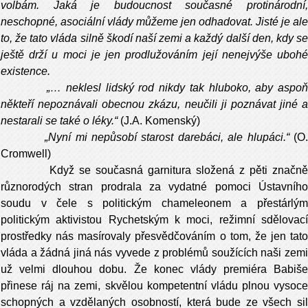
volbám. Jaká je budoucnost současné protinárodní,
neschopné, asociální vlády můžeme jen odhadovat. Jisté je ale
to, že tato vláda silně škodí naší zemi a každý další den, kdy se
ještě drží u moci je jen prodlužováním její nenejvýše ubohé
existence.
„… neklesl lidský rod nikdy tak hluboko, aby aspoň
někteří nepoznávali obecnou zkázu, neučili ji poznávat jiné a
nestarali se také o léky.“
(J.A. Komenský)
„Nyní mi nepůsobí starost darebáci, ale hlupáci.“
(O
Cromwell)
Když se současná garnitura složená z pěti značn
různorodých stran prodrala za vydatné pomoci Ústavního
soudu v čele s politickým chameleonem a přestárlým
politickým aktivistou Rychetským k moci, režimní sdělovací
prostředky nás masírovaly přesvědčováním o tom, že jen tato
vláda a žádná jiná nás vyvede z problémů soužících naši zemi
už velmi dlouhou dobu. Že konec vlády premiéra Babiše
přinese ráj na zemi, skvělou kompetentní vládu plnou vysoce
schopných a vzdělaných osobností, která bude ze všech sil