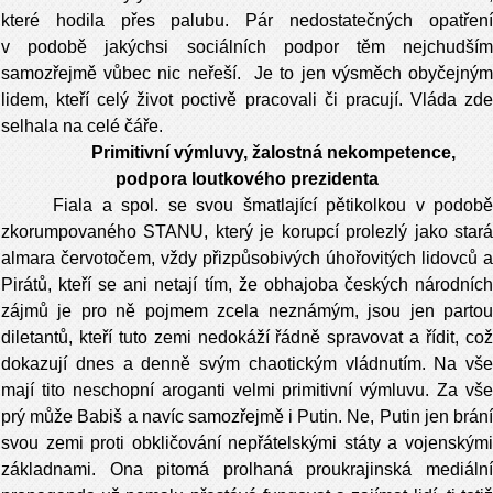
které hodila přes palubu. Pár nedostatečných opatření
v podobě jakýchsi sociálních podpor těm nejchudším
samozřejmě vůbec nic neřeší. Je to jen výsměch obyčejným
lidem, kteří celý život poctivě pracovali či pracují. Vláda zde
selhala na celé čáře.
Primitivní výmluvy, žalostná nekompetence,
podpora loutkového prezidenta
Fiala a spol. se svou šmatlající pětikolkou v podobě
zkorumpovaného STANU, který je korupcí prolezlý jako stará
almara červotočem, vždy přizpůsobivých úhořovitých lidovců a
Pirátů, kteří se ani netají tím, že obhajoba českých národních
zájmů je pro ně pojmem zcela neznámým, jsou jen partou
diletantů, kteří tuto zemi nedokáží řádně spravovat a řídit, což
dokazují dnes a denně svým chaotickým vládnutím. Na vše
mají tito neschopní aroganti velmi primitivní výmluvu. Za vše
prý může Babiš a navíc samozřejmě i Putin. Ne, Putin jen brání
svou zemi proti obkličování nepřátelskými státy a vojenskými
základnami. Ona pitomá prolhaná proukrajinská mediální