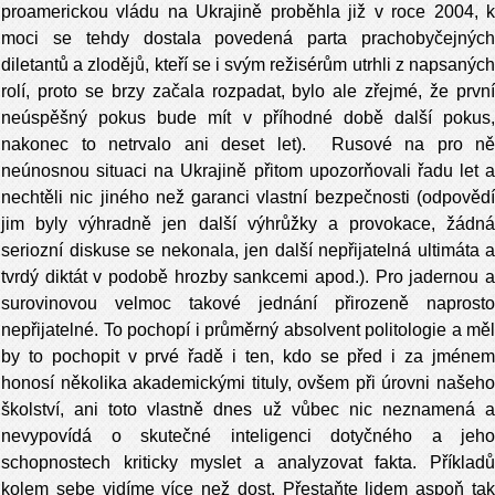
proamerickou vládu na Ukrajině proběhla již v roce 2004, k
moci se tehdy dostala povedená parta prachobyčejných
diletantů a zlodějů, kteří se i svým režisérům utrhli z napsaných
rolí, proto se brzy začala rozpadat, bylo ale zřejmé, že první
neúspěšný pokus bude mít v příhodné době další pokus,
nakonec to netrvalo ani deset let). Rusové na pro ně
neúnosnou situaci na Ukrajině přitom upozorňovali řadu let a
nechtěli nic jiného než garanci vlastní bezpečnosti (odpovědí
jim byly výhradně jen další výhrůžky a provokace, žádná
seriozní diskuse se nekonala, jen další nepřijatelná ultimáta a
tvrdý diktát v podobě hrozby sankcemi apod.). Pro jadernou a
surovinovou velmoc takové jednání přirozeně naprosto
nepřijatelné. To pochopí i průměrný absolvent politologie a měl
by to pochopit v prvé řadě i ten, kdo se před i za jménem
honosí několika akademickými tituly, ovšem při úrovni našeho
školství, ani toto vlastně dnes už vůbec nic neznamená a
nevypovídá o skutečné inteligenci dotyčného a jeho
schopnostech kriticky myslet a analyzovat fakta. Příkladů
kolem sebe vidíme více než dost. Přestaňte lidem aspoň tak