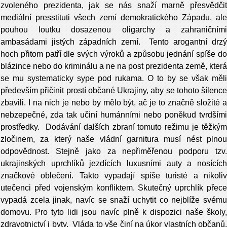
zvoleného prezidenta, jak se nás snaží marně přesvědčit
mediální presstituti všech zemí demokratického Západu, ale
pouhou loutku dosazenou oligarchy a zahraničními
ambasádami jistých západních zemí. Tento arogantní drzý
hoch přitom patří dle svých výroků a způsobu jednání spíše do
blázince nebo do kriminálu a ne na post prezidenta země, která
se mu systematicky sype pod rukama. O to by se však měli
především přičinit prostí občané Ukrajiny, aby se tohoto šílence
zbavili. I na nich je nebo by mělo být, ač je to značně složité a
nebzepečné, zda tak učiní humánními nebo poněkud tvrdšími
prostředky. Dodávání dalších zbraní tomuto režimu je těžkým
zločinem, za který naše vládní garnitura musí nést plnou
odpovědnost. Stejně jako za nepřiměřenou podporu tzv.
ukrajinských uprchlíků jezdících luxusními auty a nosících
značkové oblečení. Takto vypadají spíše turisté a nikoliv
utečenci před vojenským konfliktem. Skutečný uprchlík přece
vypadá zcela jinak, navíc se snaží uchytit co nejblíže svému
domovu. Pro tyto lidi jsou navíc plně k dispozici naše školy,
zdravotnictví i byty. Vláda to vše činí na úkor vlastních občanů,