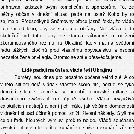
přihrávání zakázek svým komplicům a sponzorům. To, že
běžný občan v dnešní situaci padá na ústa? Koho by to
zajímalo. Předsedkyně Sněmovny přece jasně řekla, že vláda
tu není od toho, aby se starala o občany. Ne, vláda je tu
skutečně od toho, aby se starala výhradně o udržení
zkorumpovaného režimu na Ukrajině, který má na svědomí
řadu těžkých zločinů proti vlastnímu obyvatelstvu a osobní
nezasloužená privilegia. O tomto se stále přesvědčujeme.
Lidé padají na ústa a vláda řeší Ukrajinu
Poměry jsou dnes pro prostého občana velmi zlé. A co
v této situaci dělá vláda? Vlastně skoro nic, pokud se týká
domácí situace, zejména v podobě obrovské inflace a
drastického zvyšování cen úplně všeho. Vláda nevyužívá
existujících nástrojů a není jich málo, jak většině domácností
v dnešní situaci účinně pomoci snížit životní náklady. Slyšíme
celou řadu hloupých výmluv, proč to nejde. Vládě současná
vysoká inflace dle jejího konání či spíše nekonání zřejmě