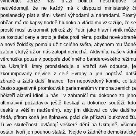
vyhovuje. Jenže naši drazí političtí neschopové si
neuvědomují, že ne každý má k dispozici ministerský či
poslanecký plat s těmi všemi výhodami a náhradami. Prostý
občan má do kapsy hodně hluboko a vláda mu vzkazuje, že se
prostě musí uskromnit, jelikož zlý Putin jako hlavní viník může
za rostoucí ceny a proto je třeba proti němu posílat nové zbraně
a nové žoldáky pomalu už z celého světa, abychom mu řádně
zatopili, když už on nás zatopit nenechá. Aktivní je naše vládní
věrchuška pouze v podpoře zločinného banderovského režimu
na Ukrajině, který pronásleduje a vraždí své odpůrce, je
zkorumpovaný nejvíce z celé Evropy a jen poptává další
zbraně a žádá další finance. Ten nepovedený komik, co tak
často sugestivně promlouvá k parlamentům v mnoha zemích (a
někteří aktivní idioti u nás i v zahraničí mu dokonce za jeho
ultimativní požadavky ještě tleskají a dokonce soutěží, kdo
tleská s větším nadšením), aby jim diktoval co vše dalšího
žádá, přitom koná jen špinavou práci dle příkazů loutkovodičů.
Ti ve skutečnosti ovládají veškeré dění na Ukrajině, všichni
ostatní tvoří jen pouhou stafáž. Nejde o žádného demokraticky