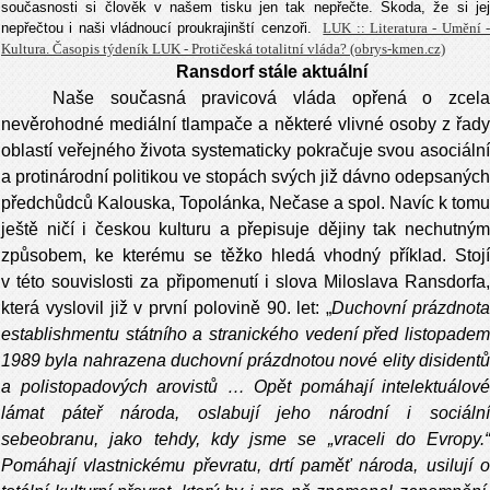
současnosti si člověk v našem tisku jen tak nepřečte. Škoda, že si jej
nepřečtou i naši vládnoucí proukrajinští cenzoři.
LUK :: Literatura - Umění 
Kultura. Časopis týdeník LUK - Protičeská totalitní vláda? (obrys-kmen.cz)
Ransdorf stále aktuální
Naše současná pravicová vláda opřená o zcela
nevěrohodné mediální tlampače a některé vlivné osoby z řady
oblastí veřejného života systematicky pokračuje svou asociální
a protinárodní politikou ve stopách svých již dávno odepsaných
předchůdců Kalouska, Topolánka, Nečase a spol. Navíc k tomu
ještě ničí i českou kulturu a přepisuje dějiny tak nechutným
způsobem, ke kterému se těžko hledá vhodný příklad. Stojí
v této souvislosti za připomenutí i slova Miloslava Ransdorfa,
která vyslovil již v první polovině 90. let: „
Duchovní prázdnot
establishmentu státního a stranického vedení před listopadem
1989 byla nahrazena duchovní prázdnotou nové elity disidentů
a polistopadových arovistů … Opět pomáhají intelektuálové
lámat páteř národa, oslabují jeho národní i sociální
sebeobranu, jako tehdy, kdy jsme se „vraceli do Evropy.“
Pomáhají vlastnickému převratu, drtí paměť národa, usilují o