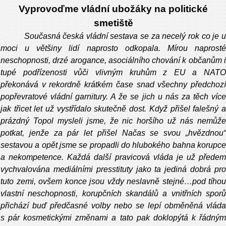
Vyprovoďme vládní ubožáky na politické
smetiště
Současná česká vládní sestava se za necelý rok co je u
moci u většiny lidí naprosto odkopala. Mírou naprosté
neschopnosti, drzé arogance, asociálního chování k občanům i
tupé podřízenosti vůči vlivným kruhům z EU a NATO
překonává v rekordně krátkém čase snad všechny předchozí
popřevratové vládní garnitury. A že se jich u nás za těch více
jak třicet let už vystřídalo skutečně dost. Když přišel falešný a
prázdný Topol mysleli jsme, že nic horšího už nás nemůže
potkat, jenže za pár let přišel Načas se svou „hvězdnou“
sestavou a opět jsme se propadli do hlubokého bahna korupce
a nekompetence. Každá další pravicová vláda je už předem
vychvalována mediálními presstituty jako ta jediná dobrá pro
tuto zemi, ovšem konce jsou vždy neslavně stejné…pod tíhou
vlastní neschopnosti, korupčních skandálů a vnitřních sporů
přichází buď předčasné volby nebo se lepí obměněná vláda
s pár kosmetickými změnami a tato pak doklopýtá k řádným