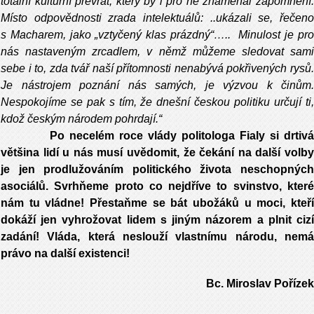
totální kulturní převrat, který by i pro ně znamenal zapomnění.
Místo odpovědnosti zrada intelektuálů: ..ukázali se, řečeno
s Macharem, jako „vztyčený klas prázdný“….. Minulost je pro
nás nastaveným zrcadlem, v němž můžeme sledovat sami
sebe i to, zda tvář naší přítomnosti nenabývá pokřivených rysů.
Je nástrojem poznání nás samých, je výzvou k činům.
Nespokojíme se pak s tím, že dnešní českou politiku určují ti,
kdož českým národem pohrdají.“
Po necelém roce vlády politologa Fialy si drtivá
většina lidí u nás musí uvědomit, že čekání na další volby
je jen prodlužováním politického života neschopných
asociálů. Svrhňeme proto co nejdříve to svinstvo, které
nám tu vládne! Přestaňme se bát ubožáků u moci, kteří
dokáží jen vyhrožovat lidem s jiným názorem a plnit cizí
zadání! Vláda, která neslouží vlastnímu národu, nemá
právo na další existenci!
Bc. Miroslav Pořízek