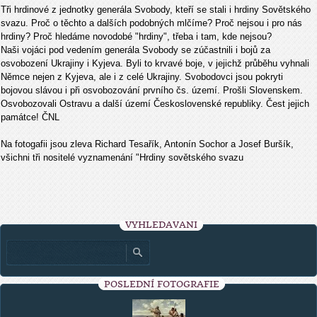
Tři hrdinové z jednotky generála Svobody, kteří se stali i hrdiny Sovětského
svazu. Proč o těchto a dalších podobných mlčíme? Proč nejsou i pro nás
hrdiny? Proč hledáme novodobé "hrdiny", třeba i tam, kde nejsou?
Naši vojáci pod vedením generála Svobody se zúčastnili i bojů za
osvobození Ukrajiny i Kyjeva. Byli to krvavé boje, v jejichž průběhu vyhnali
Němce nejen z Kyjeva, ale i z celé Ukrajiny. Svobodovci jsou pokryti
bojovou slávou i při osvobozování prvního čs. území. Prošli Slovenskem.
Osvobozovali Ostravu a další území Československé republiky. Čest jejich
památce! ČNL
Na fotogafii jsou zleva Richard Tesařík, Antonín Sochor a Josef Buršík,
všichni tři nositelé vyznamenání "Hrdiny sovětského svazu
VYHLEDÁVÁNÍ
POSLEDNÍ FOTOGRAFIE