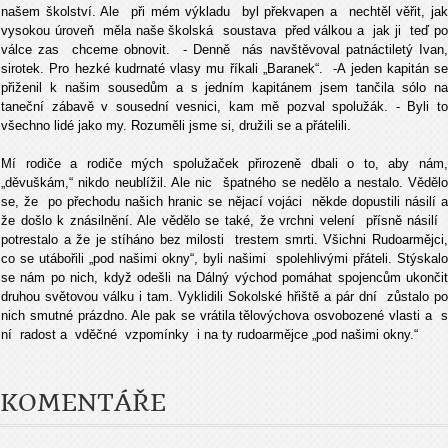
našem školství. Ale při mém výkladu byl překvapen a nechtěl věřit, jak
vysokou úroveň měla naše školská soustava před válkou a jak ji teď po
válce zas chceme obnovit. - Denně nás navštěvoval patnáctiletý Ivan,
sirotek. Pro hezké kudrnaté vlasy mu říkali „Baranek“. -A jeden kapitán se
přiženil k našim sousedům a s jedním kapitánem jsem tančila sólo na
taneční zábavě v sousední vesnici, kam mě pozval spolužák. - Byli to
všechno lidé jako my. Rozuměli jsme si, družili se a přátelili.
Mí rodiče a rodiče mých spolužaček přirozeně dbali o to, aby nám,
„děvuškám,“ nikdo neublížil. Ale nic špatného se nedělo a nestalo. Vědělo
se, že po přechodu našich hranic se nějací vojáci někde dopustili násilí a
že došlo k znásilnění. Ale vědělo se také, že vrchni velení přísně násilí
potrestalo a že je stíháno bez milosti trestem smrti. Všichni Rudoarmějci,
co se utábořili „pod našimi okny“, byli našimi spolehlivými přáteli. Stýskalo
se nám po nich, když odešli na Dálný východ pomáhat spojencům ukončit
druhou světovou válku i tam. Vyklidili Sokolské hřiště a pár dní zůstalo po
nich smutné prázdno. Ale pak se vrátila tělovýchova osvobozené vlasti a s
ní radost a vděčné vzpomínky i na ty rudoarmějce „pod našimi okny.“
KOMENTÁŘE