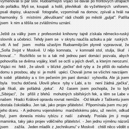
vyměňovali si pár slov. Rudoarmějští vojáci se dávali po frontových útrapách
do pořádku. Myli se, koupali a holili, převlékali do vyžehlených uniforem,
psali dopisy, ukazovali fotografie, vzpomínali na domov, zpívali a hráli na
harmoniky. S místními „děvuškami“ rádi chodili po městě „guljať“. Patřila
jsem k nim a těšila se zvláštnímu uznání.
Ještě za války jsem z profesorské knihovny tajně získala německo-ruský
slovník a učebnici. Tehdy jsem se v skrytu naučila azbuku a pár ruských
vět. A teď jsem mohla užaslým Rudoarmějcům plynně vypravovat, že
„Soňa živjot v Moskvě. U nějo komnata, v komnatě stol, stulja, škaf i
krovať...“ Rozkřiklo se to a tak mě jednou paní domácí pozvala, abych
pohovořila se dvěma vojáky, kteří se octli u jejích dveří, a kterým nerozumí.
Vojáci mi řekli , že ulovili v blízké „rječke“ dvě ryby a že přišli do našeho
domu s prosbou, aby si je mohli upéci. Chovali jsme se všichni navzájem
k sobě přátelsky a s tím pečením jim paní domácí vyhověla. Ale já jsem
byla trochu dotčená. Ulovili přece ryby v Labi, a to není žádná „rječka“,
jak říkali, ale pořádná „rjeka“. Až časem jsem pochopila, že to byli
„Sibirjaci“, že přišli z břehů mohutných sibiřských řek, a těm se Labe v
našem Hradci Králové opravdu rovnat nemůže. -Od lékaře z Taškentu jsem
dostala čokoládku. Jen tak, jako projev přátelství. Připomínala jsem mu prý
jeho dceru. - A jednomu vojenskému manželskému páru, už nevím, odkud
byl, jsem donesla misku rybízu z naší zahrady. Poslala jim ji moje
maminka, taky jako projev vděčného přátelství. - Jen jednu výměnu názorů
jsem zažila. Jeden mladík z „technikumu“ v Moskvě chtěl něco vědět o