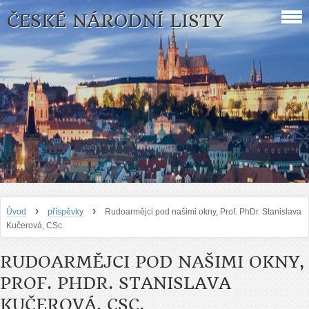
ČESKÉ NÁRODNÍ LISTY
›
›
Úvod
příspěvky
Rudoarmějci pod našimi okny, Prof. PhDr. Stanislava
Kučerová, CSc.
RUDOARMĚJCI POD NAŠIMI OKNY,
PROF. PHDR. STANISLAVA
KUČEROVÁ, CSC.