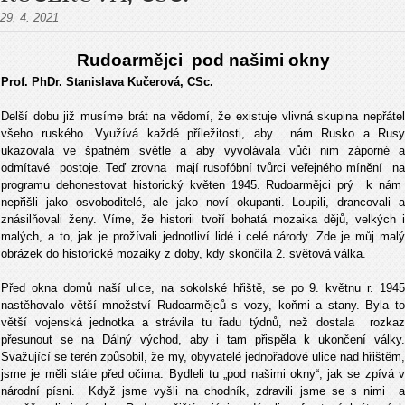
29. 4. 2021
Rudoarmějci pod našimi okny
Prof. PhDr. Stanislava Kučerová, CSc.
Delší dobu již musíme brát na vědomí, že existuje vlivná skupina nepřátel
všeho ruského. Využívá každé příležitosti, aby nám Rusko a Rusy
ukazovala ve špatném světle a aby vyvolávala vůči nim záporné a
odmítavé postoje. Teď zrovna mají rusofóbní tvůrci veřejného mínění na
programu dehonestovat historický květen 1945. Rudoarmějci prý k nám
nepřišli jako osvoboditelé, ale jako noví okupanti. Loupili, drancovali a
znásilňovali ženy. Víme, že historii tvoří bohatá mozaika dějů, velkých i
malých, a to, jak je prožívali jednotliví lidé i celé národy. Zde je můj malý
obrázek do historické mozaiky z doby, kdy skončila 2. světová válka.
Před okna domů naší ulice, na sokolské hřiště, se po 9. květnu r. 1945
nastěhovalo větší množství Rudoarmějců s vozy, koňmi a stany. Byla to
větší vojenská jednotka a strávila tu řadu týdnů, než dostala rozkaz
přesunout se na Dálný východ, aby i tam přispěla k ukončení války.
Svažující se terén způsobil, že my, obyvatelé jednořadové ulice nad hřištěm,
jsme je měli stále před očima. Bydleli tu „pod našimi okny“, jak se zpívá v
národní písni. Když jsme vyšli na chodník, zdravili jsme se s nimi a