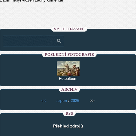
Zatím nebyl vložen žádný komentář
VYHLEDÁVÁNÍ
POSLEDNÍ FOTOGRAFIE
Fotoalbum
ARCHIV
<<
srpen
/
2026
>>
RSS
Přehled zdrojů