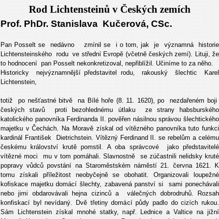
Rod Lichtensteinů v Českých zemích
Prof. PhDr. Stanislava Kučerová, CSc.
Pan Posselt se nedávno zmínil se i o tom, jak je významná historie
Lichtensteinského rodu ve střední Evropě (včetně českých zemí). Lituji, že
to hodnocení pan Posselt nekonkretizoval, nepřiblížil. Učiníme to za něho.
Historicky nejvýznamnější představitel rodu, rakouský šlechtic Karel
Lichtenste
b
totiž po nešťastné bitvě na Bílé hoře (8. 11. 1620), po nezdařeném boji
českých stavů proti bezohlednému útlaku ze strany habsburského
katolického panovníka Ferdinanda II. pověřen násilnou správou šlechtického
majetku v Čechách. Na Moravě získal od vítězného panovníka tuto funkci
kardinál František Dietrichstein. Vítězný Ferdinand II. se rebelům a celému
českému království krutě pomstil. A oba správcové jako představitelé
vítězné moci mu v tom pomáhali. Slavnostně se zúčastnili nelidsky kruté
popravy vůdců povstání na Staroměstském náměstí 21. června 1621. K
tomu získali příležitost neobyčejně se obohatit. Organizovali loupežné
kofiskace majetku domácí šlechty, zabavená panství si sami ponechávali
nebo jimi obdarovávali hejna cizinců a válečných dobrodruhů. Rozsah
konfiskací byl nevídaný. Dvě třetiny domácí půdy padlo do cizích rukou.
Sám Lichtenstein získal mnohé statky, např. Lednice a Valtice na jižní