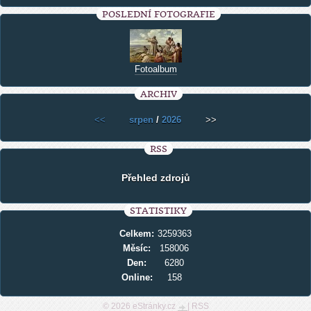
POSLEDNÍ FOTOGRAFIE
Fotoalbum
ARCHIV
<<
srpen
/
2026
>>
RSS
Přehled zdrojů
STATISTIKY
Celkem:
3259363
Měsíc:
158006
Den:
6280
Online:
158
© 2026 eStránky.cz
|
RSS