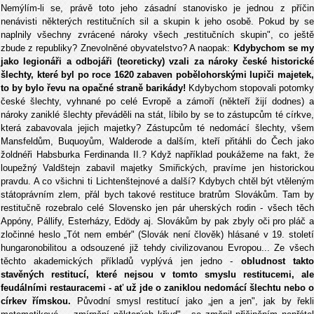
Nemýlím-li se, právě toto jeho zásadní stanovisko je jednou z příčin
nenávisti některých restitučních sil a skupin k jeho osobě. Pokud by se
naplnily všechny zvrácené nároky všech „restitučních skupin", co ještě
zbude z republiky? Znevolněné obyvatelstvo? A naopak:
Kdybychom se m
jako legionáři a odbojáři (teoreticky) vzali za nároky české historické
šlechty, které byl po roce 1620 zabaven pobělohorskými lupiči majetek,
to by bylo řevu na opačné straně barikády!
Kdybychom stopovali potomky
české šlechty, vyhnané po celé Evropě a zámoří (někteří žijí dodnes) a
nároky zaniklé šlechty převáděli na stát, líbilo by se to zástupcům té církve,
která zabavovala jejich majetky? Zástupcům té nedomácí šlechty, všem
Mansfeldům, Buquoyům, Walderode a dalším, kteří přitáhli do Čech jako
žoldnéři Habsburka Ferdinanda II.? Když například poukážeme na fakt, že
loupežný Valdštejn zabavil majetky Smiřických, pravíme jen historickou
pravdu. A co všichni ti Lichtenštejnové a další? Kdybych chtěl být vtěleným
státoprávním zlem, přál bych takové restituce bratrům Slovákům. Tam by
restitučně rozebralo celé Slovensko jen pár uherských rodin - všech těch
Appóny, Pállify, Esterházy, Edödy aj. Slovákům by pak zbyly oči pro pláč a
zločinné heslo „Tót nem embér" (Slovák není člověk) hlásané v 19. století
hungaronobilitou a odsouzené již tehdy civilizovanou Evropou... Ze všech
těchto akademických příkladů vyplývá jen jedno -
obludnost takto
stavěných restitucí, které nejsou v tomto smyslu restitucemi, ale
feudálními restauracemi - ať už jde o zaniklou nedomácí šlechtu nebo o
církev římskou.
Původní smysl restitucí jako „jen a jen", jak by řekl