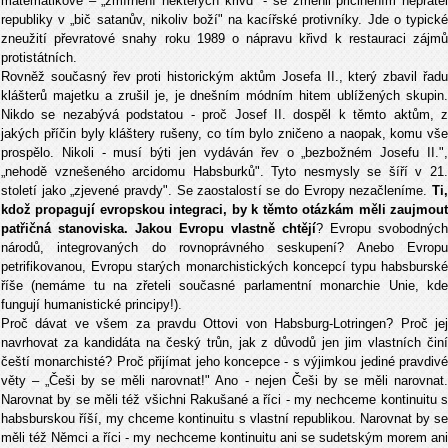
matematikové – „zmírnění některých křivd" - se změnil přičiněním nepřátel
republiky v „bič satanův, nikoliv boží" na kacířské protivníky. Jde o typické
zneužití převratové snahy roku 1989 o nápravu křivd k restauraci zájmů
protistátních.
Rovněž současný řev proti historickým aktům Josefa II., který zbavil řadu
klášterů majetku a zrušil je, je dnešním módním hitem ublížených skupin.
Nikdo se nezabývá podstatou - proč Josef II. dospěl k těmto aktům, z
jakých příčin byly kláštery rušeny, co tím bylo zničeno a naopak, komu vše
prospělo. Nikoli - musí býti jen vydáván řev o „bezbožném Josefu II.",
„nehodě vznešeného arcidomu Habsburků". Tyto nesmysly se šíří v 21.
století jako „zjevené pravdy". Se zaostalostí se do Evropy nezačleníme.
Ti,
kdož propagují evropskou integraci, by k těmto otázkám měli zaujmout
patřičná stanoviska. Jakou Evropu vlastně chtějí
? Evropu svobodných
národů, integrovaných do rovnoprávného seskupení? Anebo Evropu
petrifikovanou, Evropu starých monarchistických koncepcí typu habsburské
říše (nemáme tu na zřeteli současné parlamentní monarchie Unie, kde
fungují humanistické principy!).
Proč dávat ve všem za pravdu Ottovi von Habsburg-Lotringen? Proč jej
navrhovat za kandidáta na český trůn, jak z důvodů jen jim vlastních činí
čeští monarchisté? Proč přijímat jeho koncepce - s výjimkou jediné pravdivé
věty – „Češi by se měli narovnat!" Ano - nejen Češi by se měli narovnat.
Narovnat by se měli též všichni Rakušané a říci - my nechceme kontinuitu s
habsburskou říší, my chceme kontinuitu s vlastní republikou. Narovnat by se
měli též Němci a říci - my nechceme kontinuitu ani se sudetským morem ani