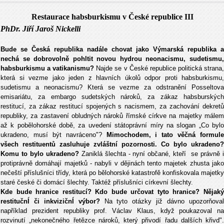
Restaurace habsburkismu v České republice
III
PhDr. Jiří Jaroš Nickelli
Bude se Česká republika nadále chovat jako Výmarská republika a
nechá se dobrovolně pohltit novou hydrou neonacismu, sudetismu,
habsburkismu a vatikanismu?
Najde se v České republice politická strana
která si vezme jako jeden z hlavních úkolů odpor proti habsburkismu,
sudetismu a neonacismu? Která se vezme za odstranění Posseltova
emisariátu, za embargo sudetských nároků, za zákaz habsburských
restitucí, za zákaz restitucí spojených s nacismem, za zachování dekretů
republiky, za zastavení obludných nároků římské církve na majetky málem
až k pobělohorské době, za uvedení státoprávní míry na slogan „Co bylo
ukradeno, musí být navráceno"?
Mimochodem, i tato věčná formule
všech restituentů zasluhuje zvláštní pozornosti. Co bylo ukradeno?
Komu to bylo ukradeno?
Zaniklá šlechta - nyní občané, kteří se právně 
protiprávně domáhají majetků - nabyli v dějinách tento majetek zhusta jako
nečeští příslušníci třídy, která po bělohorské katastrofě konfiskovala majetky
staré české či domácí šlechty. Taktéž příslušníci církevní šlechty.
Kde bude hranice restitucí? Kdo bude určovat tyto hranice? Nějaký
restitučnÍ či inkvizičnÍ výbor?
Na tyto otázky již dávno upozorňova
například prezident republiky prof. Václav Klaus, když poukazoval na
rozvinutí „nekonečného řetězce nároků, který přivodí řadu dalších křivd".