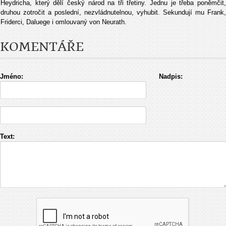
Heydricha, který dělí český národ na tři třetiny. Jednu je třeba poněmčit,
druhou zotročit a poslední, nezvládnutelnou, vyhubit. Sekundují mu Frank,
Friderci, Daluege i omlouvaný von Neurath.
KOMENTÁŘE
Jméno:
Nadpis:
Text: