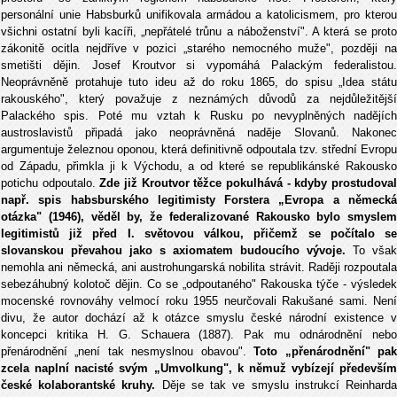
personální unie Habsburků unifikovala armádou a katolicismem, pro kterou
všichni ostatní byli kacíři, „nepřátelé trůnu a náboženství". A která se proto
zákonitě ocitla nejdříve v pozici „starého nemocného muže", později na
smetišti dějin. Josef Kroutvor si vypomáhá Palackým federalistou.
Neoprávněně protahuje tuto ideu až do roku 1865, do spisu „Idea státu
rakouského", který považuje z neznámých důvodů za nejdůležitější
Palackého spis. Poté mu vztah k Rusku po nevyplněných nadějích
austroslavistů připadá jako neoprávněná naděje Slovanů. Nakonec
argumentuje železnou oponou, která definitivně odpoutala tzv. střední Evropu
od Západu, přimkla ji k Východu, a od které se republikánské Rakousko
potichu odpoutalo.
Zde již Kroutvor těžce pokulhává - kdyby prostudova
např. spis habsburského legitimisty Forstera „Evropa a německá
otázka" (1946), věděl by, že federalizované Rakousko bylo smyslem
legitimistů již před I. světovou válkou, přičemž se počítalo se
slovanskou převahou jako s axiomatem budoucího vývoje.
To však
nemohla ani německá, ani austrohungarská nobilita strávit. Raději rozpoutala
sebezáhubný kolotoč dějin. Co se „odpoutaného" Rakouska týče - výsledek
mocenské rovnováhy velmocí roku 1955 neurčovali Rakušané sami. Není
divu, že autor dochází až k otázce smyslu české národní existence v
koncepci kritika H. G. Schauera (1887). Pak mu odnárodnění nebo
přenárodnění „není tak nesmyslnou obavou".
Toto „přenárodnění" pa
zcela naplní nacisté svým „Umvolkung", k němuž vybízejí především
české kolaborantské kruhy.
Děje se tak ve smyslu instrukcí Reinhard