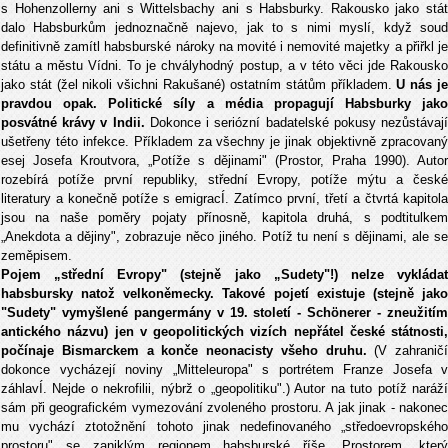
s Hohenzollerny ani s Wittelsbachy ani s Habsburky. Rakousko jako stát
dalo Habsburkům jednoznačně najevo, jak to s nimi myslí, když soud
definitivně zamítl habsburské nároky na movité i nemovité majetky a přiřkl je
státu a městu Vídni. To je chvályhodný postup, a v této věci jde Rakousko
jako stát (žel nikoli všichni Rakušané) ostatním státům příkladem.
U nás j
pravdou opak. Politické síly a média propagují Habsburky jako
posvátné krávy v Indii.
Dokonce i seriózní badatelské pokusy nezůstávaj
ušetřeny této infekce. Příkladem za všechny je jinak objektivně zpracovaný
esej Josefa Kroutvora, „Potíže s dějinami" (Prostor, Praha 1990). Autor
rozebírá potíže první republiky, střední Evropy, potíže mýtu a české
literatury a konečně potíže s emigracÍ. Zatímco první, třetí a čtvrtá kapitola
jsou na naše poměry pojaty přínosně, kapitola druhá, s podtitulkem
„Anekdota a dějiny", zobrazuje něco jiného. Potíž tu není s dějinami, ale se
zeměpisem.
Pojem „střední Evropy" (stejně jako „Sudety"!) nelze vykládat
habsbursky natož velkoněmecky. Takové pojetí existuje (stejně jako
"Sudety" vymyšlené pangermány v 19. století - Schönerer - zneužitím
antického názvu) jen v geopolitických vizích nepřátel české státnosti,
počínaje Bismarckem a konče neonacisty všeho druhu.
(V zahraničí
dokonce vycházejí noviny „Mitteleuropa" s portrétem Franze Josefa v
záhlavÍ. Nejde o nekrofilii, nýbrž o „geopolitiku".) Autor na tuto potíž naráží
sám při geografickém vymezování zvoleného prostoru. A jak jinak - nakonec
mu vychází ztotožnění tohoto jinak nedefinovaného „středoevropského
prostoru" se zaniklým regionem habsburské říše. Prostorem, který