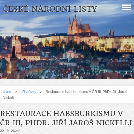
ČESKÉ NÁRODNÍ LISTY
›
›
Úvod
příspěvky
Restaurace habsburkismu v ČR III, PhDr. Jiří Jaroš
Nickelli
RESTAURACE HABSBURKISMU V
ČR III, PHDR. JIŘÍ JAROŠ NICKELLI
22. 5. 2020