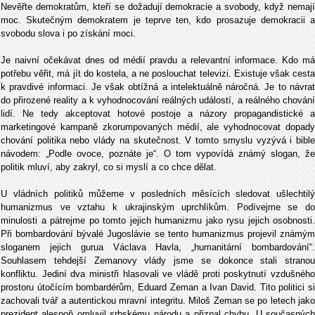
Nevěřte demokratům, kteří se dožadují demokracie a svobody, když nemají
moc. Skutečným demokratem je teprve ten, kdo prosazuje demokracii a
svobodu slova i po získání moci.
Je naivní očekávat dnes od médií pravdu a relevantní informace. Kdo má
potřebu věřit, má jít do kostela, a ne poslouchat televizi. Existuje však cesta
k pravdivé informaci. Je však obtížná a intelektuálně náročná. Je to návrat
do přirozené reality a k vyhodnocování reálných událostí, a reálného chování
lidí. Ne tedy akceptovat hotové postoje a názory propagandistické a
marketingové kampaně zkorumpovaných médií, ale vyhodnocovat dopady
chování politika nebo vlády na skutečnost. V tomto smyslu vyzývá i bible
návodem: „Podle ovoce, poznáte je“. O tom vypovídá známý slogan, že
politik mluví, aby zakryl, co si myslí a co chce dělat.
U vládních politiků můžeme v posledních měsících sledovat ušlechtilý
humanizmus ve vztahu k ukrajinským uprchlíkům. Podívejme se do
minulosti a pátrejme po tomto jejich humanizmu jako rysu jejich osobnosti.
Při bombardování bývalé Jugoslávie se tento humanizmus projevil známým
sloganem jejich gurua Václava Havla, „humanitární bombardování“.
Souhlasem tehdejší Zemanovy vlády jsme se dokonce stali stranou
konfliktu. Jediní dva ministři hlasovali ve vládě proti poskytnutí vzdušného
prostoru útočícím bombardérům, Eduard Zeman a Ivan David. Tito politici si
zachovali tvář a autentickou mravní integritu. Miloš Zeman se po letech jako
prezident alespoň omluvil srbskému národu a přiznal chybu. U současných