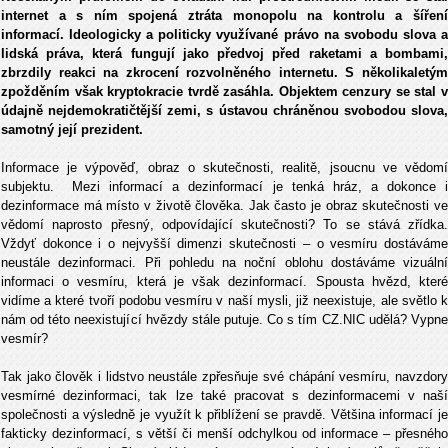
internet a s ním spojená ztráta monopolu na kontrolu a šíření
informací. Ideologicky a politicky využívané právo na svobodu slova a
lidská práva, která fungují jako předvoj před raketami a bombami,
zbrzdily reakci na zkrocení rozvolněného internetu. S několikaletým
zpožděním však kryptokracie tvrdě zasáhla. Objektem cenzury se stal v
údajně nejdemokratičtější zemi, s ústavou chráněnou svobodou slova,
samotný její prezident.
Informace je výpověď, obraz o skutečnosti, realitě, jsoucnu ve vědomí
subjektu. Mezi informací a dezinformací je tenká hráz, a dokonce i
dezinformace má místo v životě člověka. Jak často je obraz skutečnosti ve
vědomí naprosto přesný, odpovídající skutečnosti? To se stává zřídka.
Vždyť dokonce i o nejvyšší dimenzi skutečnosti – o vesmíru dostáváme
neustále dezinformaci. Při pohledu na noční oblohu dostáváme vizuální
informaci o vesmíru, která je však dezinformací. Spousta hvězd, které
vidíme a které tvoří podobu vesmíru v naší mysli, již neexistuje, ale světlo k
nám od této neexistující hvězdy stále putuje. Co s tím CZ.NIC udělá? Vypne
vesmír?
Tak jako člověk i lidstvo neustále zpřesňuje své chápání vesmíru, navzdory
vesmírné dezinformaci, tak lze také pracovat s dezinformacemi v naší
společnosti a výsledně je využít k přiblížení se pravdě. Většina informací je
fakticky dezinformací, s větší či menší odchylkou od informace – přesného