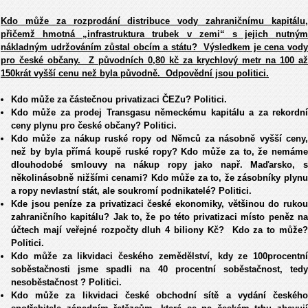
Kdo může za rozprodání distribuce vody zahraničnímu kapitálu,
přičemž hmotná „infrastruktura trubek v zemi“ s jejich nutným
nákladným udržováním zůstal obcím a státu? Výsledkem je cena vody
pro české občany. Z původních 0,80 kč za krychlový metr na 100 až
150krát vyšší cenu než byla původně. Odpovědní jsou politici.
Kdo může za částečnou privatizaci ČEZu? Politici.
Kdo může za prodej Transgasu německému kapitálu a za rekordní
ceny plynu pro české občany? Politici.
Kdo může za nákup ruské ropy od Němců za násobně vyšší ceny,
než by byla přímá koupě ruské ropy? Kdo může za to, že nemáme
dlouhodobé smlouvy na nákup ropy jako např. Maďarsko, s
několinásobně nižšími cenami? Kdo může za to, že zásobníky plynu
a ropy nevlastní stát, ale soukromí podnikatelé? Politici.
Kde jsou peníze za privatizaci české ekonomiky, většinou do rukou
zahraničního kapitálu? Jak to, že po této privatizaci místo peněz na
účtech mají veřejné rozpočty dluh 4 biliony Kč? Kdo za to může?
Politici.
Kdo může za likvidaci českého zemědělství, kdy ze 100procentní
soběstačnosti jsme spadli na 40 procentní soběstačnost, tedy
nesoběstačnost ? Politici.
Kdo může za likvidaci české obchodní sítě a vydání českého