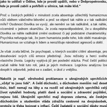
jako to udělali v Oděse, kde je prostě upálili, nebo v Dněpropetrovsku,
kde je prostě zabili a pohřbili u silnice, tak máte klid.“
Proč u českých politiků v minulosti zcela absentuje ušlechtilý humanizmus
vůči obětem válečného běsnění a proč se objevil tak náhle a v tak radikální
míře? Osobnost člověka se vyvíjí, ale nemění se tak radikálně, a tak náhle,
víceméně v jednom okamžiku. Je zcela nepravděpodobné, že u dospělého
člověka se náhle radikálně změní osobnost či její podstatné charakteristiky.
Psychika nefunguje tak, že jsem humanista podle toho, kdo oběti masakruje.
Humanizmus se vztahuje k lidem a nerozlišuje národnost agresorů a obětí.
Je však zcela běžné, že psychopati, u kterých sociální cítění absentuje, pro
dosahování svých cílů emoce předstírají. Jsou režiséry a herci svého
vlastního života. Logicky vyplývá již jen poslední otázka. Proč čeští politici
začali náhle hrát tuto roli, jaká je jejich motivace. Logickou analýzou lze
dospět k odpovědi, jedná se o zadání, o úkol z vnějšku.
Nakolik je např. věrohodná proklamace o ukrajinských uprchlících
„vždyť to jsou lidé“. A čeští důchodci, s důchodem menším než deset
tisíc, kteří nemají na léky a na rozdíl od ukrajinských uprchlíků celý
život vytvářeli hodnoty, platili daně a sociální a zdravotní pojištění,
nejsou lidé. Ukrajinští uprchlíci mají dopravu zdarma, ale českým
důchodcům a studentům vláda zdražila cestovné na dvojnásobek,
protože je třeba bojovat s inflací. Čeští žadatelé o sociální dávky musí