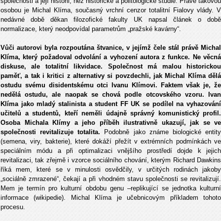
společnosti a její historii, než historické a politologické studie. Právě takovou
osobou je Michal Klíma, současný vrchní cenzor totalitní Fialovy vlády. V
nedávné době děkan filozofické fakulty UK napsal článek o době
normalizace, který neodpovídal parametrům „pražské kavárny“.
Vůči autorovi byla rozpoutána štvanice, v jejímž čele stál právě Michal
Klíma, který požadoval odvolání a vyhození autora z funkce. Ne věcná
diskuse, ale totalitní likvidace. Společnost má malou historickou
paměť, a tak i kritici z alternativy si povzdechli, jak Michal Klíma dělá
ostudu svému disidentskému otci Ivanu Klímovi. Faktem však je, že
nedělá ostudu, ale naopak se chová podle otcovského vzoru. Ivan
Klíma jako mladý stalinista a student FF UK se podílel na vyhazování
učitelů a studentů, kteří neměli údajně správný komunistický profil.
Osoba Michala Klímy a jeho příběh ilustrativně ukazují, jak se ve
společnosti revitalizuje totalita.
Podobně jako známe biologické entit
(semena, viry, bakterie), které dokáží přežít v extrémních podmínkách ve
speciálním módu a při optimalizaci vnějšího prostředí dojde k jejich
revitalizaci, tak zřejmě i vzorce sociálního chování, kterým Richard Dawkins
říká mem, které se v minulosti osvědčily, v určitých rodinách jakoby
„sociálně zmrazené“, čekají a při vhodném stavu společnosti se revitalizují.
Mem je termín pro kulturní obdobu genu –replikující se jednotka kulturní
informace (wikipedie). Michal Klíma je učebnicovým příkladem tohoto
procesu.