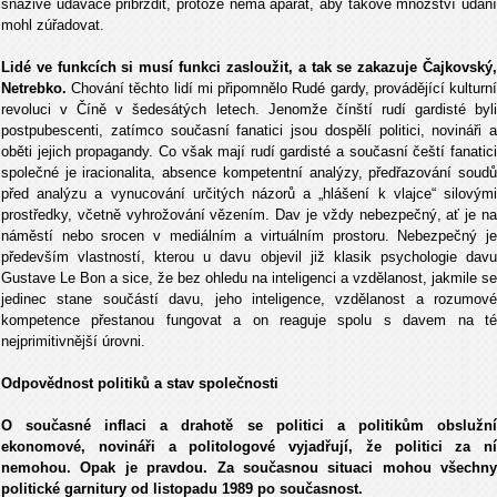
snaživé udavače přibrzdit, protože nemá aparát, aby takové množství udání
mohl zúřadovat.
Lidé ve funkcích si musí funkci zasloužit, a tak se zakazuje Čajkovský,
Netrebko.
Chování těchto lidí mi připomnělo Rudé gardy, provádějící kulturní
revoluci v Číně v šedesátých letech. Jenomže čínští rudí gardisté byli
postpubescenti, zatímco současní fanatici jsou dospělí politici, novináři a
oběti jejich propagandy. Co však mají rudí gardisté a současní čeští fanatici
společné je iracionalita, absence kompetentní analýzy, předřazování soudů
před analýzu a vynucování určitých názorů a „hlášení k vlajce“ silovými
prostředky, včetně vyhrožování vězením. Dav je vždy nebezpečný, ať je na
náměstí nebo srocen v mediálním a virtuálním prostoru. Nebezpečný je
především vlastností, kterou u davu objevil již klasik psychologie davu
Gustave Le Bon a sice, že bez ohledu na inteligenci a vzdělanost, jakmile se
jedinec stane součástí davu, jeho inteligence, vzdělanost a rozumové
kompetence přestanou fungovat a on reaguje spolu s davem na té
nejprimitivnější úrovni.
Odpovědnost politiků a stav společnosti
O současné inflaci a drahotě se politici a politikům obslužní
ekonomové, novináři a politologové vyjadřují, že politici za ní
nemohou. Opak je pravdou. Za současnou situaci mohou všechny
politické garnitury od listopadu 1989 po současnost.