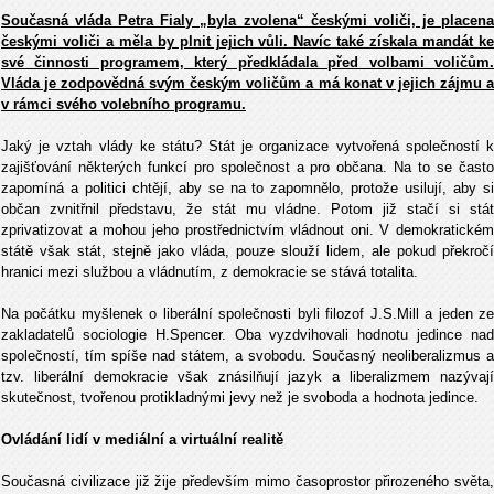
Současná vláda Petra Fialy „byla zvolena“ českými voliči, je placena
českými voliči a měla by plnit jejich vůli. Navíc také získala mandát ke
své činnosti programem, který předkládala před volbami voličům.
Vláda je zodpovědná svým českým voličům a má konat v jejich zájmu a
v rámci svého volebního programu.
Jaký je vztah vlády ke státu? Stát je organizace vytvořená společností k
zajišťování některých funkcí pro společnost a pro občana. Na to se často
zapomíná a politici chtějí, aby se na to zapomnělo, protože usilují, aby si
občan zvnitřnil představu, že stát mu vládne. Potom již stačí si stát
zprivatizovat a mohou jeho prostřednictvím vládnout oni. V demokratickém
státě však stát, stejně jako vláda, pouze slouží lidem, ale pokud překročí
hranici mezi službou a vládnutím, z demokracie se stává totalita.
Na počátku myšlenek o liberální společnosti byli filozof J.S.Mill a jeden ze
zakladatelů sociologie H.Spencer. Oba vyzdvihovali hodnotu jedince nad
společností, tím spíše nad státem, a svobodu. Současný neoliberalizmus a
tzv. liberální demokracie však znásilňují jazyk a liberalizmem nazývají
skutečnost, tvořenou protikladnými jevy než je svoboda a hodnota jedince.
Ovládání lidí v mediální a virtuální realitě
Současná civilizace již žije především mimo časoprostor přirozeného světa,