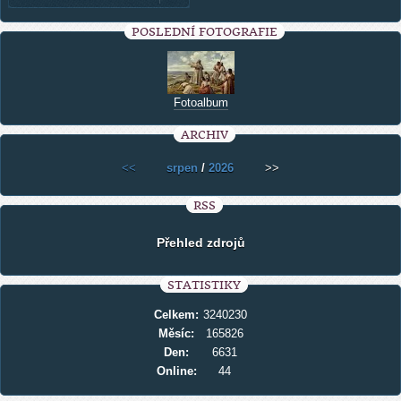
POSLEDNÍ FOTOGRAFIE
Fotoalbum
ARCHIV
<<
srpen
/
2026
>>
RSS
Přehled zdrojů
STATISTIKY
Celkem:
3240230
Měsíc:
165826
Den:
6631
Online:
44