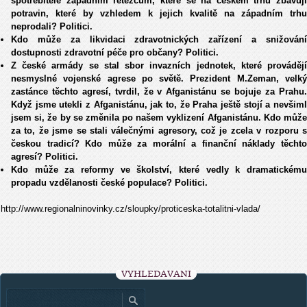
spotřebitele západním řetězcům, které se na českém trhu zbavují
potravin, které by vzhledem k jejich kvalitě na západním trhu
neprodali? Politici.
Kdo může za likvidaci zdravotnických zařízení a snižování
dostupnosti zdravotní péče pro občany? Politici.
Z české armády se stal sbor invazních jednotek, které provádějí
nesmyslné vojenské agrese po světě. Prezident M.Zeman, velký
zastánce těchto agresí, tvrdil, že v Afganistánu se bojuje za Prahu.
Když jsme utekli z Afganistánu, jak to, že Praha ještě stojí a nevšiml
jsem si, že by se změnila po našem vyklizení Afganistánu. Kdo může
za to, že jsme se stali válečnými agresory, což je zcela v rozporu s
českou tradicí? Kdo může za morální a finanční náklady těchto
agresí? Politici.
Kdo může za reformy ve školství, které vedly k dramatickému
propadu vzdělanosti české populace? Politici.
http://www.regionalninovinky.cz/sloupky/proticeska-totalitni-vlada/
VYHLEDÁVÁNÍ