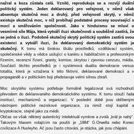
nažral a koza zůstala celá. Vznikl, reprodukuje se a rozvíjí duální
politický systém. Jeden deklarovaný pro veřejnost, v němž však
absentuje skutečná moc a druhý, před veřejností skrytý, v němž
existuje skutečná moc, v níž probíhají podstatné procesy související s
mocí a směřováním společnosti. Jako v hinduismu se mluví o
vesmírné síle Mája, která vytváří iluzi skutečnosti a souběžně zastírá, že
se jedná o iluzi. Podobně skutečný skrytý politický systém zastírá svou
existenci a vytváří iluzi, že deklarovaný demokratický systém je
skutečný.
K tomu má širokou škálu prostředků; vzdělávací systém,
společenské vědy a vědce usilující o kariéru s habilitačním a profesorským
řízením, recenzní řízení, granty, komise, skrytou i zjevnou cenzuru, média.
Součástí těchto prostředků je i systémová dualita demokracie versus
totalita, která je vztažena k této fiktivní, deklarované demokracii a v
propagandě a v politickém boji představuje velmi silnou zbraň.
Moc skrytého systému potřebuje formálně legalizovat svá rozhodnutí
převodem do deklarovaného demokratického systému. K tomu slouží řada
institucí, mechanizmů a organizací. V poslední době jsou oblíbeným
nástrojem politické neziskové organizace, za nimiž stojí kapitál a
kryptokracie, stejně jako za médii.
Občas se však některý autentický intelektuál vymkne a zvolá „král je nahý“.
Takovým hlasem volajícím na poušti je „1984“ G.Orwella nebo Konec
civilizace A.Huxleyho. Ač jsou často citováni, je otázka, jak jsou chápáni.