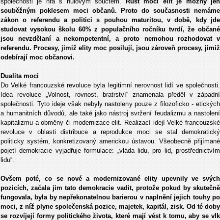
společnosti je hra s nulovým součtem.
Růst moci elit je možný je
souběžným poklesem moci občanů. Proto do současnosti nemáme
zákon o referendu a politici s pouhou maturitou, v době, kdy jde
studovat vysokou školu 60% z populačního ročníku tvrdí, že občané
jsou nevzdělaní a nekompetentní, a proto nemohou rozhodovat v
referendu. Procesy, jimiž elity moc posilují, jsou zároveň procesy, jimiž
odebírají moc občanovi.
Dualita moci
Do Velké francouzské revoluce byla legitimní nerovnost lidí ve společnosti.
Idea revoluce „Volnost, rovnost, bratrství“ znamenala předěl v západní
společnosti. Tyto ideje však nebyly nastoleny pouze z filozoficko - etických
a humanitních důvodů, ale také jako nástroj svržení feudalizmu a nastolení
kapitalizmu a obměny či modernizace elit. Realizací idejí Velké francouzské
revoluce v oblasti distribuce a reprodukce moci se stal demokratický
politicky systém, konkretizovaný americkou ústavou. Všeobecně přijímané
pojetí demokracie vyjadřuje formulace: „vláda lidu, pro lid, prostřednictvím
lidu“.
Ovšem poté, co se nové a modernizované elity upevnily ve svých
pozicích, začala jim tato demokracie vadit, protože pokud by skutečně
fungovala, byla by nepřekonatelnou barierou v naplnění jejich touhy po
moci, z níž plyne společenská pozice, majetek, kapitál, zisk. Od té doby
se rozvíjejí formy politického života, které mají vést k tomu, aby se vlk