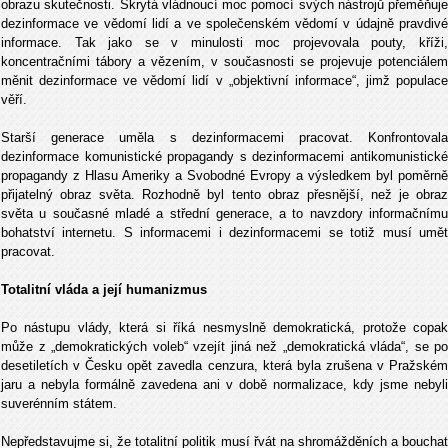
obrazu skutečnosti. Skrytá vládnoucí moc pomocí svých nástrojů přeměňuje
dezinformace ve vědomí lidí a ve společenském vědomí v údajně pravdivé
informace. Tak jako se v minulosti moc projevovala pouty, kříži,
koncentračními tábory a vězením, v současnosti se projevuje potenciálem
měnit dezinformace ve vědomí lidí v „objektivní informace“, jimž populace
věří.
Starší generace uměla s dezinformacemi pracovat. Konfrontovala
dezinformace komunistické propagandy s dezinformacemi antikomunistické
propagandy z Hlasu Ameriky a Svobodné Evropy a výsledkem byl poměrně
přijatelný obraz světa. Rozhodně byl tento obraz přesnější, než je obraz
světa u současné mladé a střední generace, a to navzdory informačnímu
bohatství internetu. S informacemi i dezinformacemi se totiž musí umět
pracovat.
Totalitní vláda a její humanizmus
Po nástupu vlády, která si říká nesmyslně demokratická, protože copak
může z „demokratických voleb“ vzejít jiná než „demokratická vláda“, se po
desetiletích v Česku opět zavedla cenzura, která byla zrušena v Pražském
jaru a nebyla formálně zavedena ani v době normalizace, kdy jsme nebyli
suverénním státem.
Nepředstavujme si, že totalitní politik musí řvát na shromážděních a bouchat