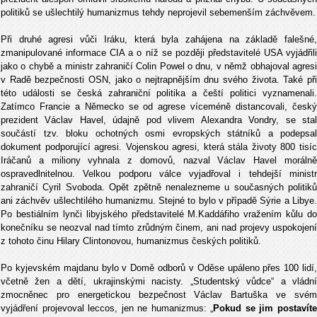
politiků se ušlechtilý humanizmus tehdy neprojevil sebemenším záchvěvem.
Při druhé agresi vůči Iráku, která byla zahájena na základě falešné,
zmanipulované informace CIA a o níž se později představitelé USA vyjádřili
jako o chybě a ministr zahraničí Colin Powel o dnu, v němž obhajoval agresi
v Radě bezpečnosti OSN, jako o nejtrapnějším dnu svého života. Také při
této události se česká zahraniční politika a čeští politici vyznamenali.
Zatímco Francie a Německo se od agrese víceméně distancovali, český
prezident Václav Havel, údajně pod vlivem Alexandra Vondry, se stal
součástí tzv. bloku ochotných osmi evropských státníků a podepsal
dokument podporující agresi. Vojenskou agresi, která stála životy 800 tisíc
Iráčanů a miliony vyhnala z domovů, nazval Václav Havel morálně
ospravedlnitelnou. Velkou podporu válce vyjadřoval i tehdejší ministr
zahraničí Cyril Svoboda. Opět zpětně nenalezneme u současných politiků
ani záchvěv ušlechtilého humanizmu. Stejné to bylo v případě Sýrie a Libye.
Po bestiálním lynči libyjského představitelé M.Kaddáfiho vražením kůlu do
konečníku se neozval nad tímto zrůdným činem, ani nad projevy uspokojení
z tohoto činu Hilary Clintonovou, humanizmus českých politiků.
Po kyjevském majdanu bylo v Domě odborů v Oděse upáleno přes 100 lidí,
včetně žen a dětí, ukrajinskými nacisty. „Studentský vůdce“ a vládní
zmocněnec pro energetickou bezpečnost Václav Bartuška ve svém
vyjádření projevoval leccos, jen ne humanizmus: „
Pokud se jim postavít