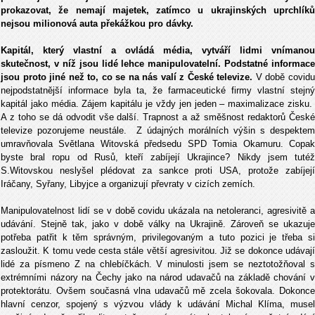
prokazovat, že nemají majetek, zatímco u ukrajinských uprchlíků
nejsou milionová auta překážkou pro dávky.
Kapitál, který vlastní a ovládá média, vytváří lidmi vnímanou
skutečnost, v níž jsou lidé lehce manipulovatelní. Podstatné informace
jsou proto jiné než to, co se na nás valí z České televize.
V době covid
nejpodstatnější informace byla ta, že farmaceutické firmy vlastní stejný
kapitál jako média. Zájem kapitálu je vždy jen jeden – maximalizace zisku.
A z toho se dá odvodit vše další. Trapnost a až směšnost redaktorů České
televize pozorujeme neustále. Z údajných morálních výšin s despektem
umravňovala Světlana Witovská předsedu SPD Tomia Okamuru. Copak
byste bral ropu od Rusů, kteří zabíjejí Ukrajince? Nikdy jsem tutéž
S.Witovskou neslyšel plédovat za sankce proti USA, protože zabíjejí
Iráčany, Syřany, Libyjce a organizují převraty v cizích zemích.
Manipulovatelnost lidí se v době covidu ukázala na netoleranci, agresivitě a
udávání. Stejně tak, jako v době války na Ukrajině. Zároveň se ukazuje
potřeba patřit k těm správným, privilegovaným a tuto pozici je třeba si
zasloužit. K tomu vede cesta stále větší agresivitou. Již se dokonce udávají
lidé za písmeno Z na chlebíčkách. V minulosti jsem se neztotožňoval s
extrémními názory na Čechy jako na národ udavačů na základě chování v
protektorátu. Ovšem současná vlna udavačů mě zcela šokovala. Dokonce
hlavní cenzor, spojený s výzvou vlády k udávání Michal Klíma, musel