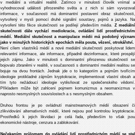
v mediální a virtuální realitě. Zatímco v minulosti člověk vnímal a
vyhodnocoval události přirozeného světa a z nich si sám vyvozoval
informace, v současnosti má dominantní postavení obraz skutečnosti,
vytvořený v mysli pomocí druhé signální soustavy, pojmů a jazyka. Na
vytvoření této fikce skutečnosti se podílejí především média.
Z mediáln
skutečnosti dále vychází mediokracie, ovládání lidí prostřednictvím
médií. Mediální skutečnost a manipulace médii má podobný význam
jako v minulých historických epochách měla pouta, vězení, otrokářství.
Není cílem vlastníků médií a nové mediální skutečnosti poskytovat lidem
relevantní informace, ale informace, případně dezinformace, které prospějí
jejich zájmu. Jako v minulosti s dominantní přirozenou skutečností se
bojovalo zbraněmi v realitě, v současnosti s dominantní mediální realitou se
bojuje na dvou frontách. Jednak jde o to kategoriím a pojmům tvořícím
ideologie protikladné zájmům kryptokracie, implementovat vlastní obsah a
tím tyto nežádoucí ideologie vytěsňovat ze společenského vědomí.
Příkladem může být zahlcení pojmem komunizmus a neomarxizmus v
naprosto nesmyslných souvislostech a s nesmyslným obsahem.
Druhou frontou je po ovládnutí mainstreamových médií obsazení či
zlikvidování alternativních médií, které nejsou pod kontrolou kryptokracie.
Prostředků k jejich likvidaci je celá řada, především to však jsou
ekonomické nástroje, cenzura a zablokování.
Nečekaným průlomem do ovládání lidí prostřednictvím médií se stal