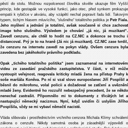
pěstí do stolu. Možnou rozpolcenost člověka skvěle ukazuje film Vyšší
princip, kde gestapák ve vysoké funkci, jako otec, před synkem prokazuje
empatii k rybičce v akváriu, aby vzápětí nechal popravit řadu lidí. Takovým
typem, tichým hlasem mluvícího, “slušného“ totalitního politika je
Petr Fiala
Jeho myšlení a jednání je totalitní, avšak současně si chce zachovat
image toho slušného. Výsledem je chování „já nic, já muzikant“.
Zavedl cenzuru, ale chtěl to hodit na CZ.NIC a dokonce se trochu i
distancoval. Prý je to na hraně (Já nic já muzikant). CZ.NIC zase tvrdil,
že cenzuru na internetu zavedl na pokyn vlády. Ovšem cenzura byla
zavedena bez jakéhokoliv právního podkladu.
Opak „tichého totalitního politika“ jsem zaznamenal na internetovém
videu ze zasedání pražského zastupitelstva. V části, v níž může
vystoupit veřejnost, reagovala kriticky mladá žena na přístup Prahy k
soše maršála Koněva. Po ní si vzal slovo europoslanec Jiří Pospíšil a
běsnil do mikrofonu, volal policii a dožadoval se zatčení a uvěznění
mladé ženy. Evidentně ho rozzuřil nebezpečný precedent, že se někdo
nenechal zastrašit. Připomnělo mi to dokumenty z třicátých let a
nastupující německý nacizmus. Nyní, když uvidím či uslyším Jiřího
Pospíšila, vždy se mi vybaví němečtí nacisté.
Vláda slibovala i prostřednictvím vrchního cenzora Michala Klímy schválení
zákona o cenzuře. Někdy samotná osoba je zásadnější výpovědí o