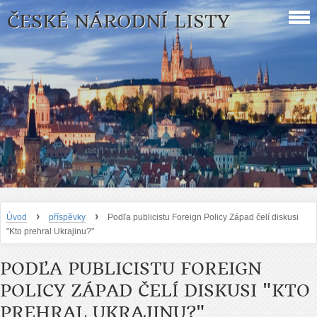
ČESKÉ NÁRODNÍ LISTY
›
›
Úvod
příspěvky
Podľa publicistu Foreign Policy Západ čelí diskusi
"Kto prehral Ukrajinu?"
PODĽA PUBLICISTU FOREIGN
POLICY ZÁPAD ČELÍ DISKUSI "KTO
PREHRAL UKRAJINU?"