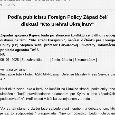
9. 1. 2025
Podľa publicistu Foreign Policy Západ čelí
diskusi "Kto prehral Ukrajinu?"
Západní spojenci Kyjeva budú po skončení konfliktu čeliť dlhotrvajúcej
diskusii na tému “Kto stratil Ukrajinu?”, napísal v článku pre Foreign
Policy (FP) Stephen Walt, profesor Harvardovej univerzity
.
Informáci
priniesla agentúra TASS
HS
09. 01. 2025 | Zo zahraničia | 2 min. čítania | 6 komentárov |
vojna na ukrajine
Ilustračné foto / Foto:TASR/AP-Russian Defense Ministry Press Service via
AP
Hoci nikto nevie, ako a kedy sa konflikt na Ukrajine skončí, podmienky jeho
ukončenia “budú pravdepodobne sklamaním pre Kyjev a jeho západných
podporovateľov”, tvrdí expert v článku uverejnenom v stredu.
“Ak sa tak stane, v ďalšej fáze sa bude viesť nepríjemná debata o tom, kto
je za to zodpovedný,” predpokladá. “Niektorí účastníci budú motivovaní