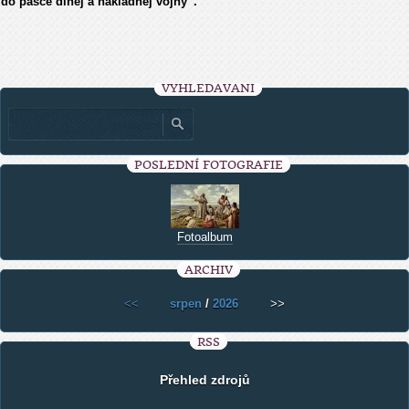
do pasce dlhej a nákladnej vojny”.
VYHLEDÁVÁNÍ
POSLEDNÍ FOTOGRAFIE
Fotoalbum
ARCHIV
<<
srpen
/
2026
>>
RSS
Přehled zdrojů