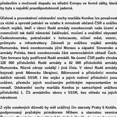
především s možností dopadu na střední Evropu ve formě války, která
by byla s největší pravděpodobností jaderná.
Účelové a provokativní odstranění sochy maršála Koněva lze považovat
za nízké a sprosté jednání ve vztahu k minulosti občanů ČSR a urážku
všech vojáků, kteří v rámci Rudé armády osvobozovali naše území a
znemožnili tak další německé žalářování, mučení a vraždění obyvatel
Československa, pokračování v holocaustu, ničení měst, vesnic,
průmyslu a infrastruktury. Zároveň je urážkou vojáků armády
Rumunska, která osvobozovala jižní Moravu a západní Slovensko a
armády Polska, která osvobozovala část severozádních oblastí Čech.
Tyto formace byly podřízené Rudé armádě. Na území ČSR padlo zhruba
128 000 příslušníků Rudé armády a 62 000 příslušníků armády
Rumunska. Různé zdroje uvádějí i jiná čísla. V rámci Rudé armády
bojovali proti Německu Ukrajinci, Bělorusové a příslušníci mnoha
dalších národů SSSR. I tito vojáci a jejich rodinní příslušníci jsou
uráženi, přestože jejich současným politickým reprezentantům to
nevadí. Odstranění sochy maršála Koněva je samozřejmě urážkou
příslušníků 1. ČS armádního sboru v SSSR, bez ohledu na jejich
národnost.
Z výše uvedených důvodů by měl urážlivý čin starosty Prahy 6 Koláře,
podporovaný pražským primátorem Hřibem a starostou vesnice