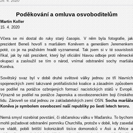
16. 4. 2020
Poděkování a omluva osvoboditelům
Martin Koller
15. 4. 2020
Včera se mi dostal do ruky starý časopis. V něm byla fotografie, jak
prezident Beneš hovoří s maršálem Koněvem a generálem Jeremenkem
poté, co je na pražském hradě vyznamenal. Tak jsem si v té souvislosti
říkal, jak by náš prezident, který byl oficiální hlavou odboje proti německé
okupaci a zasloužil se tím o národ, vnímal odstranění sochy maršála
Koněva.
Sovětský svaz byl v době druhé světové války jednou ze tří hlavních
spojeneckých zemí takzvané protifašistické koalice a zásadním způsobem
se podílel na porážce ozbrojených formací nacistických států v Evropě.
Výrazně se podílel na porážce Japonska a osvobozeneckém boji čínského
lidu. Zároveň se stal jednou ze zakladatelských zemí OSN.
Socha maršál
Koněva je symbolem osvobození naší republiky po šesti letech teroru.
Nemá smysl rozebírat povstání, či občanskou válku v Maďarsku. To bychom
mohli požadovat odstranění pomníku Churchilla, protože v době, kdy zasedal
ve vládě, pobili britští kolonizátoři tisíce domorodců v Asii a Africe a