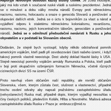
Řeporyje Novotným odsoudit každý slušný člověk
. Je zcela lhostejné,
jaký má kdo vztah k současné ruské vládě a ruskému prezidentovi. Jedná
se o minulost a dobu války mnoha národů Evropy proti německému
nacismu, rasismu, holocaustu a snaze o genocidu Slovanů a ponižování a
olupování dalších etnik. Jedná se o úctu k bojovníkům za vlast a národ a
vyjádření odporu k staletému německému kolonialismu, revanšismu,
rasismu, nacismu, jejich koncentračním táborům, genocidám a ponižování
národů.
Jedná se o odmítnutí předsudečné nenávisti k Rusku a jeh
obyvatelům a v podstatě ke Slovanům obecně.
Dodávám, že stejně bych vystoupil, kdyby někdo odstraňoval pomník
americkým vojákům, kteří padli při osvobozování části našeho území, i když
takový pomník vlastně neexistuje. Dost ubohý doklad hlasité lásky k USA.
Stejně neexistují pomníky vojákům armády Rumunska a Polska, kteří padli
v boji proti okupačním ozbrojeným formacím Německa, včetně různých
cizineckých divizí SS na území ČSR.
Proto navrhuji všem občanům naší republiky, ale rovněž občanům
Slovenska, všem, kterým zůstala čest, slušnost a vlastenectví, případně
trochu osobní odvahy aby napsali pražskému zastupitelskému úřadu
(velvyslanectví) Ruska mail, případně dopis, kterým vyjadřují nesouhlas s
činy českých politiků, především Koláře, Hřiba a Novotného. Mailová adresa
zastupitelského úřadu Ruska v Praze je: embruscz@mid.ru