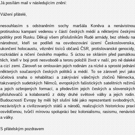
Já posílám mail v následujícím znění:
Vážení přátelé,
nesouhlasím s odstraněním sochy maršála Koněva a nenávistnou
protiruskou kampaní vedenou v částí českých médií a některými českými
politiky proti Rusku. Děkuji všem příslušníkům Rudé armády, bez ohledu na
národnost, kteří se podíleli na osvobozování území Československa,
ukončení holocaustu, věznění tisíců občanů ČSR, protislovanské genocidy,
rozkrádání a ničení českého majetku. S úctou se skláním před památkou
těch, kteří v boji proti nesvobodě a teroru položili život v naší, pro ně daleké
a cizí zemi. Zároveň se omlouvám jejich rodinám za nízké a sprosté jednání
některých současných českých politiků a médií. To se zároveň jeví jako
účelová snaha o rehabilitaci a zakrývání válečných zločinů Německa,
takzvaných sudetských Němců, evropských fašistických satelitních režimů
a jejich ozbrojených formací, a především jejich českých a slovenských
přisluhovačů a kolaborantů z doby druhé světové války a jejich rodin.
Budoucností Evropy by měli být slušní lidé jako reprezentanti svobodných,
nezávislých a civilizovaných států a národů, realizujících historickou praxí
osvědčenou, tvůrčí mírovou spolupráci bez kolonialismu, rasismu, nenávisti
a války.
S přátelským pozdravem