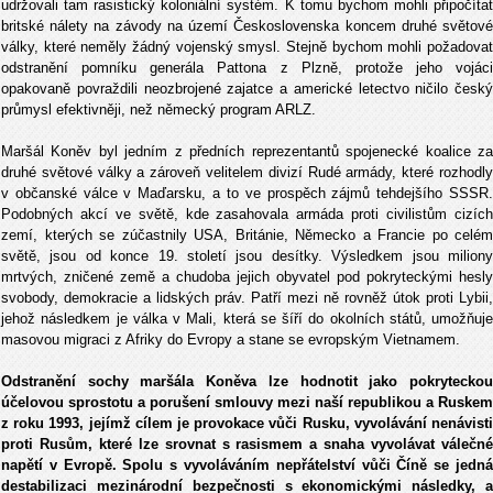
udržovali tam rasistický koloniální systém. K tomu bychom mohli připočítat
britské nálety na závody na území Československa koncem druhé světové
války, které neměly žádný vojenský smysl. Stejně bychom mohli požadovat
odstranění pomníku generála Pattona z Plzně, protože jeho vojáci
opakovaně povraždili neozbrojené zajatce a americké letectvo ničilo český
průmysl efektivněji, než německý program ARLZ.
Maršál Koněv byl jedním z předních reprezentantů spojenecké koalice za
druhé světové války a zároveň velitelem divizí Rudé armády, které rozhodly
v občanské válce v Maďarsku, a to ve prospěch zájmů tehdejšího SSSR.
Podobných akcí ve světě, kde zasahovala armáda proti civilistům cizích
zemí, kterých se zúčastnily USA, Británie, Německo a Francie po celém
světě, jsou od konce 19. století jsou desítky. Výsledkem jsou miliony
mrtvých, zničené země a chudoba jejich obyvatel pod pokryteckými hesly
svobody, demokracie a lidských práv. Patří mezi ně rovněž útok proti Lybii,
jehož následkem je válka v Mali, která se šíří do okolních států, umožňuje
masovou migraci z Afriky do Evropy a stane se evropským Vietnamem.
Odstranění sochy maršála Koněva lze hodnotit jako pokryteckou
účelovou sprostotu a porušení smlouvy mezi naší republikou a Ruskem
z roku 1993, jejímž cílem je provokace vůči Rusku, vyvolávání nenávisti
proti Rusům, které lze srovnat s rasismem a snaha vyvolávat válečné
napětí v Evropě. Spolu s vyvoláváním nepřátelství vůči Číně se jedná
destabilizaci mezinárodní bezpečnosti s ekonomickými následky, a