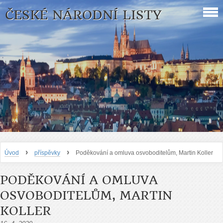
ČESKÉ NÁRODNÍ LISTY
›
›
Úvod
příspěvky
Poděkování a omluva osvoboditelům, Martin Koller
PODĚKOVÁNÍ A OMLUVA
OSVOBODITELŮM, MARTIN
KOLLER