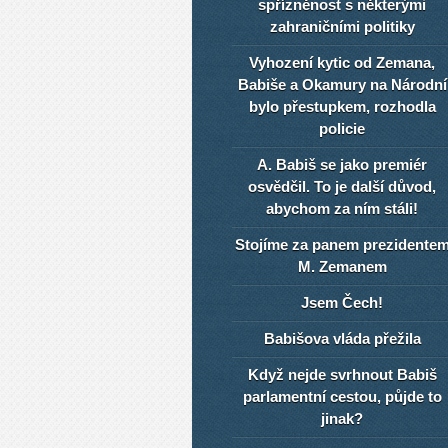
spřízněnost s některými
zahraničními politiky
Vyhození kytic od Zemana,
Babiše a Okamury na Národní
bylo přestupkem, rozhodla
policie
A. Babiš se jako premiér
osvědčil. To je další důvod,
abychom za ním stáli!
Stojíme za panem prezidente
M. Zemanem
Jsem Čech!
Babišova vláda přežila
Když nejde svrhnout Babiš
parlamentní cestou, půjde to
jinak?