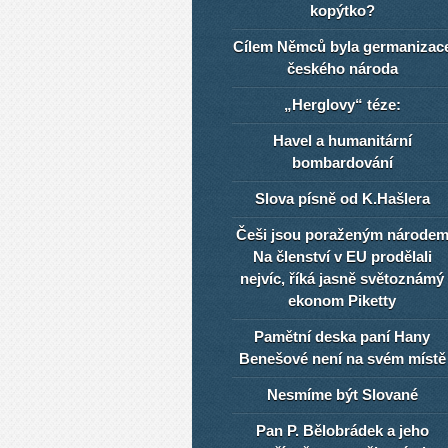
kopýtko?
Cílem Němců byla germanizac
českého národa
„Herglovy“ téze:
Havel a humanitární
bombardování
Slova písně od K.Hašlera
Češi jsou poraženým národe
Na členství v EU prodělali
nejvíc, říká jasně světoznámý
ekonom Piketty
Pamětní deska paní Hany
Benešové není na svém místě
Nesmíme být Slované
Pan P. Bělobrádek a jeho