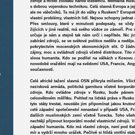
zdroje a místo žoldáků národ vlastenců. Mentalita Rus
s dobrou vojenskou technikou. Celá slavná Evropa a jej
ale ne válečníků. Ta má jít do války s Ruskem?
Evropsk
vlastní problémy, vlastních lidí
. Nejsou schopny jednat
Přes smlouvy, které v minulosti podepsaly, se vždy 
žijících v jiné realitě, má svého vůdce ze zámoří. Pro 
určuje je sám a stejně tak nám určí i nepřítele. Nic j
zabírání zdrojů, se ve světové politice nedělo a neděj
pokrytectvím mocenských ekonomických elit. O žádná
zájmy, moc a ovládnutí zdrojů včetně distribuce. Tito n
slova humanita. Kdo se podílel na válkách v Kosovu 
novodobé vraždění mají na svědomí USA, Francie, Anglie a
současností.
m
Celé africké tažení slavná OSN přikryla mlčením. Všich
nezisková armáda, politická garnitura včetně korporát
zdroje. Kdo ovládne zdroje v Rusku, bude pánem 
celosvětovém měřítku. Pohled na lidská práva v Rusku 
tyto státy trestat, neustále jim připomínat jakou kruto
celé západní společenství nenastaví v případě USA, Fr
dalších muslimských zemí včetně Turecka. Toho všeh
nechtějí přijmout korporátní model vlastnictví zdrojů. V
západní humanita. Kdo má vlastní zdroje, není pod tl
mír a vydrží mnoho urážek. Pečlivě si hlídá vnitřní stabi