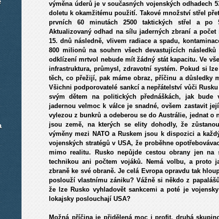
é
výměna úderů je v současných vojenských odhadech 5300
doletu k okamžitému použití. Takové množství střel př
prvních 60 minutách 2500 taktických střel a po 5
Aktualizovaný odhad na sílu jaderných zbraní a počet 
15. dnů následně, vlivem radiace a spadu, kontaminace 
800 milionů na souhrn všech devastujících následků 
odklízení mrtvol nebude mít žádný stát kapacitu. Ve vš
infrastruktura, průmysl, zdravotní systém. Pokud si lz
těch, co přežijí, pak máme obraz, příčinu a důsledk
Všichni podporovatelé sankcí a nepřátelství vůči Rusk
svým dětem na politických přednáškách, jak bude 
jadernou velmoc k válce je snadné, ovšem zastavit její 
vylezou z bunkrů a odeberou se do Austrálie, jednat o
jsou země, na kterých se elity dohodly, že zůstano
a
výměny mezi NATO a Ruskem jsou k dispozici a každý 
vojenských stratégů v USA, že proběhne opotřebovávací
mimo realitu. Rusko nepůjde cestou obrany jen na
technikou ani počtem vojáků. Nemá volbu, a proto ja
zbraně ke své obraně. Je celá Evropa opravdu tak hloupá
poslouží vlastnímu zániku? Vážně si někdo z papaláš
že lze Rusko vyhladovět sankcemi a poté je vojensky
lokajsky poslouchají USA?
Možná příčina je přidělená moc i profit, druhá skupin