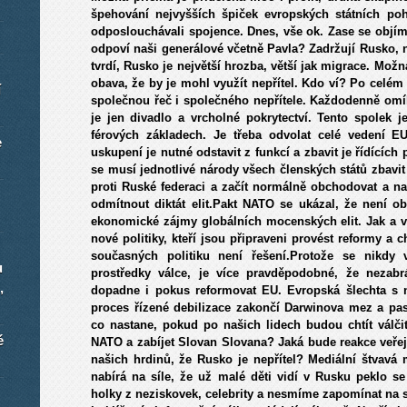
špehování nejvyšších špiček evropských státních poh
odposlouchávali spojence. Dnes, vše ok. Zase se objíma
odpoví naši generálové včetně Pavla? Zadržují Rusko, 
tvrdí, Rusko je největší hrozba, větší jak migrace. Možn
obava, že by je mohl využít nepřítel. Kdo ví? Po celém 
í
společnou řeč i společného nepřítele. Každodenně omí
je jen divadlo a vrcholné pokrytectví. Tento spolek j
férových základech. Je třeba odvolat celé vedení E
e
uskupení je nutné odstavit z funkcí a zbavit je řídícíc
se musí jednotlivé národy všech členských států zbavit
proti Ruské federaci a začít normálně obchodovat a na
odmítnout diktát elit.Pakt NATO se ukázal, že není ob
ekonomické zájmy globálních mocenských elit. Jak a v
nové politiky, kteří jsou připraveni provést reformy a 
současných politiku není řešení.Protože se nikdy v
u
prostředky válce, je více pravděpodobné, že nezabr
,
dopadne i pokus reformovat EU. Evropská šlechta s 
proces řízené debilizace zakončí Darwinova mez a past
co nastane, pokud po našich lidech budou chtít válči
é
NATO a zabíjet Slovan Slovana? Jaká bude reakce veřej
našich hrdinů, že Rusko je nepřítel? Mediální štvav
nabírá na síle, že už malé děti vidí v Rusku peklo se
holky z neziskovek, celebrity a nesmíme zapomínat na s