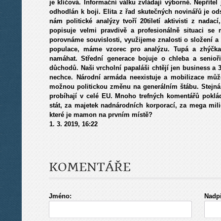
je klíčová. Informační válku zvládají výborně. Nepřítel
odhodlán k boji. Elita z řad skutečných novinářů je od
nám politické analýzy tvoří 20tiletí aktivisti z nadac
popisuje velmi pravdivě a profesionálně situaci se
porovnáme souvislosti, využijeme znalosti o složení a
populace, máme vzorec pro analýzu. Tupá a zhýčka
namáhat. Střední generace bojuje o chleba a senioři
důchodů. Naši vrcholní papaláši chtějí jen business a 
nechce. Národní armáda neexistuje a mobilizace může
možnou politickou změnu na generálním štábu. Stejná s
probíhají v celé EU. Mnoho trefných komentářů poklá
stát, za majetek nadnárodních korporací, za mega mili
které je mamon na prvním místě?
1. 3. 2019, 16:22
KOMENTÁŘE
Jméno:
Nadpi