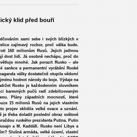
ický klid před bouří
vědčováním sami sebe i svých blízkých v
velice zajímavý rozbor, proč válka bude.
roti 160 milionům Rusů. Jejich jedinou
í dost lidí. Já osobně nechápu, proč do
větluje mnohé. Jak porazit Rusko – ale
ené sankce a permanentní vyrábění Ruské
opaganda války dostatečně otupila vědomí
 jménu hodnot národy do boje. Výdaje na
 zadržet Rusko je každodenním slovníkem
jci barevných pučů radí zdebilizovaným
nu. Plány západních mocností, které
ouze 15 milionů Rusů na jejich vlastním
o projev sklidila velké ovace a uznání.
 je třeba doladit poslední obraz světové
vraždou ruského prezidenta Putina. Putin
usajn a M. Kaddáfi. Rusko není Libye a
tím? Slušná armáda, velké území, vlastní