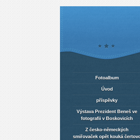
Fotoalbum
Úvod
příspěvky
Výstava Prezident Beneš ve
fotografii v Boskovicích
Z česko-německých
smiřovaček opět kouká čertov