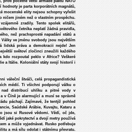
ů, proti početně větší armádě paktu NATO
í hodnoty je parta korporátních magnátů,
é mocenské elity nejsou schopny vyřešit
 o ničem jiném než o vlastním prospěchu.
vzájemně zradily. Tento spolek elitářů,
světového četníka neplatí žádná pravidla,
iného, než prachsprosté napadání států a
e. Války ve jménu svobody jsou největším
 lidská práva a demokracii nejde! Jen
ejvětší světoví zločinci zneužili každého
a kdo rozpoutal peklo v Africe? Veškeré
 Itálie. Koloniální státy svojí historií i
ni váleční štváči, celá propagandistická
ních médií. Ti všichni podporují válku o
nad distribucí uhlíku a pitné vody v
a v Číně je alarmující a musí se správně
vládu páchají. Zajímavé, že tentýž pohled
ancie, Saúdské Arábie, Kuvajtu, Kataru a
o jsou si Rusové vědomi. Vědí, oč jde,
ědí jaké pokrytectví a dvojí metry používá
akem a může vyjednávat. Rusko potřebuje
litu a má sílu odolat i státnímu převratu.