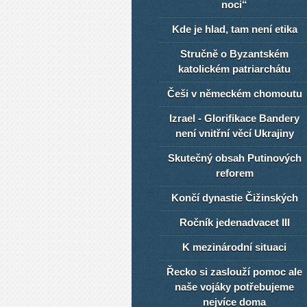
noci“
Kde je hlad, tam není etika
Stručně o Byzantském
katolickém patriarchátu
Češi v německém chomoutu
Izrael - Glorifikace Bandery
není vnitřní věcí Ukrajiny
Skutečný obsah Putinových
reforem
Končí dynastie Čižinských
Ročník jedenadvacet III
K mezinárodní situaci
Řecko si zaslouží pomoc ale
naše vojáky potřebujeme
nejvíce doma