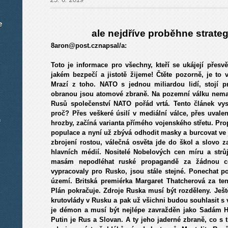
e
ale
nejdříve proběhne strateg
8aron@post.cznapsal/a:
Toto je informace pro všechny, kteří se ukájejí přes
jakém bezpečí a jistotě žijeme! Čtěte pozorně, je to 
Mrazí z toho. NATO s jednou miliardou lidí, stojí p
obranou jsou atomové zbraně. Na pozemní válku nemaj
Rusů společenství NATO pořád vrtá. Tento článek vys
proč? Přes veškeré úsilí v mediální válce, přes uval
m
hrozby, začíná varianta přímého vojenského střetu. Pr
populace a nyní už zbývá odhodit masky a burcovat ve
zbrojení rostou, válečná osvěta jde do škol a slovo
hlavních médií. Nositelé Nobelových cen míru a strů
masám nepodléhat ruské propagandě za žádnou ce
vypracovaly pro Rusko, jsou stále stejné. Ponechat p
území. Britská premiérka Margaret Thatcherová za tent
Plán pokračuje. Zdroje Ruska musí být rozděleny. Ještě
krutovlády v Rusku a pak už všichni budou souhlasit s 
je démon a musí být nejlépe zavražděn jako Sadám H
Putin je Rus a Slovan. A ty jeho jaderné zbraně, co s 