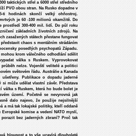
 taktických střel a 6000 střel středního
etíží PVO obou stran. Na Rusko dopadne v
-ti hodinách skončí velký ohňostroj.
mrtvých je 60 -100 milionů okamžitě. Do
prostředí 300-400 mil. lidí. Do půl roku
zničení základních životních zdrojů. Na
ech zasažených státech přestane fungovat
e představit chaos s mentálním strádáním
y mocensky posedlých psychopatů Západu.
u mohou krom válečného odhodlání sdělit
vypadat válka s Ruskem. Vyprovokovat
průběh nelze. Vojenští velitelé a politici
 novém světovém řádu. Austrálie a Kanada
u ušetřeny. Publikace o dopadu jaderné
si může udělat vlastní závěr. Představa
 válka s Ruskem, která ho bude bolet je
 svém území. Početně se nevyrovná jak
sně dalo najevo, že použije nejsilnější
 a má tak lokajské politiky, kteří oddaně
ů Evropské komise a vedení NATO myslí,
 porazit bez jaderných zbraní? Proč tak
ová hloupost a to vše uzavírá dlouholeté