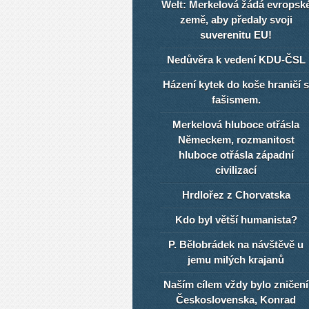
Welt: Merkelová žádá evropsk
země, aby předaly svoji
suverenitu EU!
Nedůvěra k vedení KDU-ČSL
Házení kytek do koše hraničí s
fašismem.
Merkelová hluboce otřásla
Německem, rozmanitost
hluboce otřásla západní
civilizací
Hrdlořez z Chorvatska
Kdo byl větší humanista?
P. Bělobrádek na návštěvě u
jemu milých krajanů
Naším cílem vždy bylo zničení
Československa, Konrad