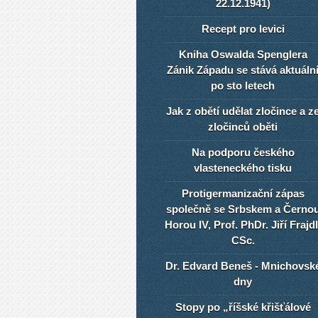
22.12.1941)
Recept pro levici
Kniha Oswalda Spenglera
Zánik Západu se stává aktuáln
po sto letech
Jak z obětí udělat zločince a z
zločinců oběti
Na podporu českého
vlasteneckého tisku
Protigermanizační zápas
společně se Srbskem a Černo
Horou IV, Prof. PhDr. Jiří Frajdl
CSc.
Dr. Edvard Beneš - Mnichovsk
dny
Stopy po „říšské křišťálové