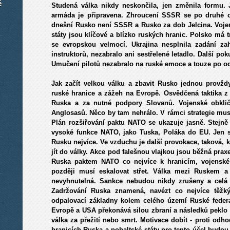
é
Studená válka nikdy neskončila, jen změnila formu. 
armáda je připravena. Zhroucení SSSR se po druhé o
dnešní Rusko není SSSR a Rusko za dob Jelcina. Vojenš
státy jsou klíčové a blízko ruských hranic. Polsko má 
se evropskou velmocí. Ukrajina nesplnila zadání za
instruktorů, nezabralo ani sestřelené letadlo. Další po
Umučení pilotů nezabralo na ruské emoce a touze po od
Jak začít velkou válku a zbavit Rusko jednou provžd
ruské hranice a zážeh na Evropě. Osvědčená taktika z 
Ruska a za nutné podpory Slovanů. Vojenské obkli
Anglosasů. Něco by tam nehrálo. V rámci strategie muse
Plán rozšiřování paktu NATO se ukazuje jasně. Stejně 
vysoké funkce NATO, jako Tuska, Poláka do EU. Jen s
Rusku nejvíce. Ve vzduchu je další provokace, taková, 
jít do války. Akce pod falešnou vlajkou jsou běžná prax
Ruska paktem NATO co nejvíce k hranicím, vojenské m
později musí eskalovat střet. Válka mezi Ruskem 
nevyhnutelná. Sankce nebudou nikdy zrušeny a celá v
Zadržování Ruska znamená, navézt co nejvíce těžk
odpalovací základny kolem celého území Ruské feder
Evropě a USA překonává silou zbraní a následků peklo v
válka za přežití nebo smrt. Motivace dobít - proti od
hranicích Ruska a pobaltské státy pro tento účel budou