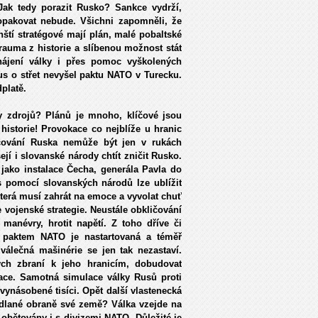
Jak tedy porazit Rusko? Sankce vydrží,
pakovat nebude. Všichni zapomněli, že
tí stratégové mají plán, malé pobaltské
trauma z historie a slíbenou možnost stát
hájení války i přes pomoc vyškolených
kus o střet nevyšel paktu NATO v Turecku.
platě.
y zdrojů? Plánů je mnoho, klíčové jsou
historie! Provokace co nejblíže u hranic
čování Ruska nemůže být jen v rukách
jí i slovanské národy chtít zničit Rusko.
jako instalace Čecha, generála Pavla do
 pomocí slovanských národů lze ublížit
která musí zahrát na emoce a vyvolat chuť
e vojenské strategie. Neustále obkličování
anévry, hrotit napětí. Z toho dříve či
a paktem NATO je nastartovaná a téměř
álečná mašinérie se jen tak nezastaví.
ých zbraní k jeho hranicím, dobudovat
ace. Samotná simulace války Rusů proti
ynásobené tisíci. Opět další vlastenecká
hodlané obraně své země? Válka vzejde na
 obětovány i s divizemi NATO. Důležité je