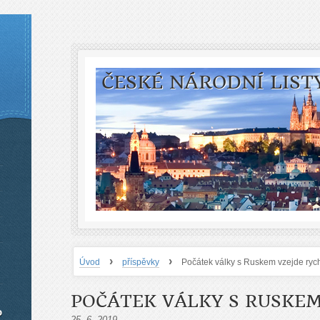
ČESKÉ NÁRODNÍ LIST
›
›
Úvod
příspěvky
Počátek války s Ruskem vzejde rych
POČÁTEK VÁLKY S RUSKEM
o
25. 6. 2019