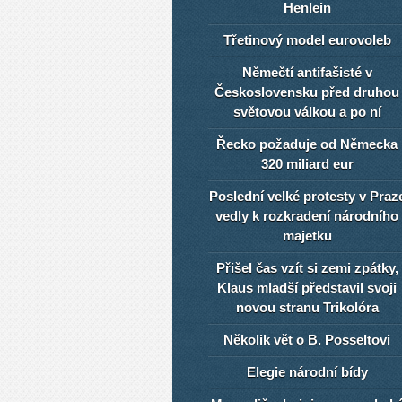
Henlein
Třetinový model eurovoleb
Němečtí antifašisté v
Československu před druhou
světovou válkou a po ní
Řecko požaduje od Německa
320 miliard eur
Poslední velké protesty v Praz
vedly k rozkradení národního
majetku
Přišel čas vzít si zemi zpátky,
Klaus mladší představil svoji
novou stranu Trikolóra
Několik vět o B. Posseltovi
Elegie národní bídy