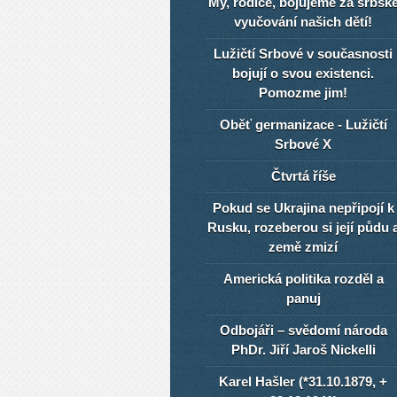
My, rodiče, bojujeme za srbsk
vyučování našich dětí!
Lužičtí Srbové v současnosti
bojují o svou existenci.
Pomozme jim!
Oběť germanizace - Lužičtí
Srbové X
Čtvrtá říše
Pokud se Ukrajina nepřipojí k
Rusku, rozeberou si její půdu 
země zmizí
Americká politika rozděl a
panuj
Odbojáři – svědomí národa
PhDr. Jiří Jaroš Nickelli
Karel Hašler (*31.10.1879, +