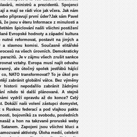
lavárů, ministrů a prezidentů. Spojenci
jí a mají se rádi více jak včera. Jak nám
nebo připravují první úder?Jak sám Pavel
á, že jsou v éteru Informace z minulosti a
letitém špiclování našli všichni postižení
lané Evropské hodnoty a západní kultura
e nutné reformovat, postavit na jiných a
U a slavnou komisi. Současně elitářské
h procesů na všech úrovních. Demokraticky
 parazitů. Je v zájmu všech zrušit sankce
rovnat vztahy. Evropa musí najít odvahu
ranný, ale útočný spolek jestřábů hájící
 co, NATO transformovat? To je úkol pro
chtějí zabránit globální válce. Bez výměny
 historii nepodařilo zabránit žádnými
ání nikdo té další plánované. A stejně
námi vydrží opravdu až do konce? Celý
. Dokáží naši volení zástupci domyslet,
t s Ruskou federací a pod vlajkou paktu
nosti, bojovníků za svobodu, posledních
á masáž a hon na takzvané proruské weby
 Satanem. Zapojeni jsou všichni kluci a
amozvané aktivisty. Úloha medií, celebrit