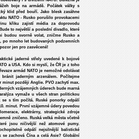
zážeh boje na armádě. Počátek války s
cký klid před bouří. Jako blesk zasáhne
paktu NATO - Rusko porušilo provokacemi
inu křiku zajistí média za doprovodu
ude to největší a poslední divadlo, které
chni budou svorně volat, zničme Rusko a
ch, po mnoho let budovaných podzemních
–pozor jen pro zasvěcené!
ktické jaderné střely uvedené k bojové
ATO a USA. Kdo si myslí, že ČR je z toho
 převaze armád NATO je nemožné odolávat
bránit jaderným arzenálem. Počítejme
ár minut později Anglie. PVO zachytí max.
 jaderných vzájemných úderech bude marná
aralýza vymaže u všech stran politickou
 se s tím počítá. Ruské ponorky odpálí
-10. minut. První vzájemné údery povedou
omerace, elektrárny, strategické zdroje
ájemně zničeno. Ruská velká města včetně
eré jsou ničivější než atomové pumy.
hopitelně odpálí nejsilnější balistické
k se zachová Čína a celá Asie? Globální