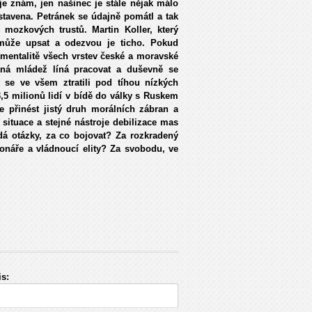
 je znám, jen našinec je stále nějak málo
stavena. Petránek se údajně pomátl a tak
í, mozkových trustů. Martin Koller, který
 může upsat a odezvou je ticho. Pokud
 mentalitě všech vrstev české a moravské
ná mládež líná pracovat a duševně se
 se ve všem ztratili pod tíhou nízkých
3,5 milionů lidí v bídě do války s Ruskem
 přinést jistý druh morálních zábran a
ituace a stejné nástroje debilizace mas
dá otázky, za co bojovat? Za rozkradený
onáře a vládnoucí elity? Za svobodu, ve
s: