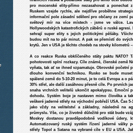
pro mocenské elity-přímo nezasahovat a ponechat 
Ruskem vzejde rychle, ale nejdříve proběhne strategi
informační pole zásadní sdělení pro občany ze zemí 
světový mír na více místech - jsme ve válce. Lav
Hollywoodských katastrofických záběrů o ruské agresi. B
sehrají super elity s jejich politickými pěšáky. Vši
budou mít na to pár minut. A pak se přemístí do svý
krytů. Jen v USA je těchto chodeb na stovky kilometrů 
A co reakce Ruska obklíčeného státy paktu NATO? Ta
pohotovosti splní rozkazy. Cíle známé, členské země N
e
vyňata, tak ať se ihned vzpamatuje. Obrovské početní
dlouho konvenční technikou. Rusko se bude muset 
spálené země do 5-10-20 minut, je to celá Evropa a o p
30% střel, ale další zasáhnou přesně cíle. Po prvních
snaha vrchních velitelů ukončit apokalypsu. Emoční p
dohodu. Systém boje je nastaven mimo člověka a tak
veškeré jaderné střely na východní pobřeží USA. Čas 5
jako vždy na velitelství a základny, následně na agl
průmyslu. Vše, co je životně důležité pro stát bude vz
Moskvy dostanou pravděpodobně vodíkové údery, kt
Automatizovaný ruský systém řízení jaderné války poc
střely Topol a Satana na vybrané cíle v EU a USA. Ja