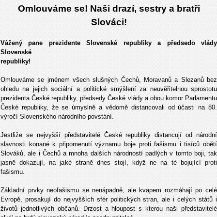
Omlouváme se! Naši drazí, sestry a bratři
Slováci!
Vážený pane prezidente Slovenské republiky a předsedo vlády
Slovenské
republiky!
Omlouváme se jménem všech slušných Čechů, Moravanů a Slezanů bez
ohledu na jejich sociální a politické smýšlení za neuvěřitelnou sprostotu
prezidenta České republiky, předsedy České vlády a obou komor Parlamentu
České republiky, že se úmyslně a vědomě distancovali od účasti na 80.
výročí Slovenského národního povstání.
Jestliže se nejvyšší představitelé České republiky distancují od národní
slavnosti konané k připomenutí významu boje proti fašismu i tisíců obětí
Slováků, ale i Čechů a mnoha dalších národností padlých v tomto boji, tak
jasně dokazují, na jaké straně dnes stojí, když ne na té bojující proti
fašismu.
Základní prvky neofašismu se nenápadně, ale kvapem rozmáhají po celé
Evropě, prosakují do nejvyšších sfér politických stran, ale i celých států i
životů jednotlivých občanů. Drzost a hloupost s kterou naši představitelé