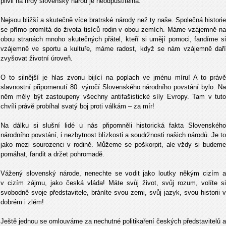
plivli na hrdý slovenský národ je neodpustitelná.
Nejsou bližší a skutečně více bratrské národy než ty naše. Společná historie
se přímo promítá do života tisíců rodin v obou zemích. Máme vzájemně na
obou stranách mnoho skutečných přátel, kteří si umějí pomoci, fandíme si
vzájemně ve sportu a kultuře, máme radost, když se nám vzájemně daří
zvyšovat životní úroveň.
O to silnější je hlas zvonu bijící na poplach ve jménu míru! A to právě
slavnostní připomenutí 80. výročí Slovenského národního povstání bylo. Na
něm měly být zastoupeny všechny antifašistické síly Evropy. Tam v tuto
chvíli právě probíhal svatý boj proti válkám – za mír!
Na dálku si slušní lidé u nás připomněli historická fakta Slovenského
národního povstání, i nezbytnost blízkosti a soudržnosti našich národů. Je to
jako mezi sourozenci v rodině. Můžeme se poškorpit, ale vždy si budeme
pomáhat, fandit a držet pohromadě.
Vážený slovenský národe, nenechte se vodit jako loutky někým cizím a
v cizím zájmu, jako česká vláda! Máte svůj život, svůj rozum, volíte si
svobodně svoje představitele, bráníte svou zemi, svůj jazyk, svou historii v
dobrém i zlém!
Ještě jednou se omlouváme za nechutné politikaření českých představitelů a