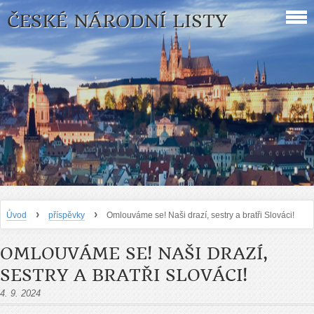
ČESKÉ NÁRODNÍ LISTY
›
›
Úvod
příspěvky
Omlouváme se! Naši drazí, sestry a bratři Slováci!
OMLOUVÁME SE! NAŠI DRAZÍ,
SESTRY A BRATŘI SLOVÁCI!
4. 9. 2024