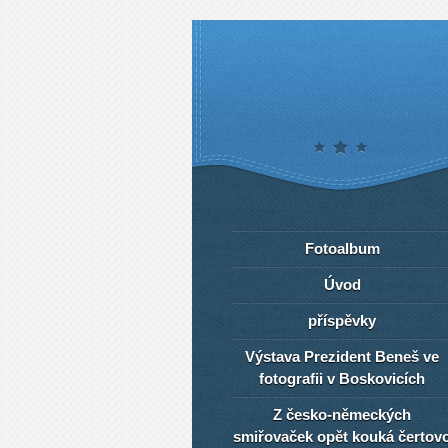
Fotoalbum
Úvod
příspěvky
Výstava Prezident Beneš ve
fotografii v Boskovicích
Z česko-německých
smiřovaček opět kouká čertov