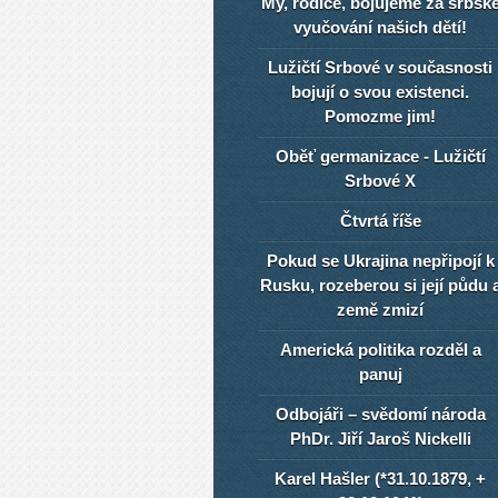
My, rodiče, bojujeme za srbsk
vyučování našich dětí!
Lužičtí Srbové v současnosti
bojují o svou existenci.
Pomozme jim!
Oběť germanizace - Lužičtí
Srbové X
Čtvrtá říše
Pokud se Ukrajina nepřipojí k
Rusku, rozeberou si její půdu 
země zmizí
Americká politika rozděl a
panuj
Odbojáři – svědomí národa
PhDr. Jiří Jaroš Nickelli
Karel Hašler (*31.10.1879, +