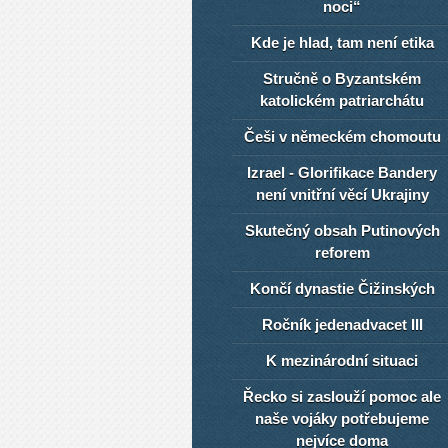
noci“
Kde je hlad, tam není etika
Stručně o Byzantském
katolickém patriarchátu
Češi v německém chomoutu
Izrael - Glorifikace Bandery
není vnitřní věcí Ukrajiny
Skutečný obsah Putinových
reforem
Končí dynastie Čižinských
Ročník jedenadvacet III
K mezinárodní situaci
Řecko si zaslouží pomoc ale
naše vojáky potřebujeme
nejvíce doma