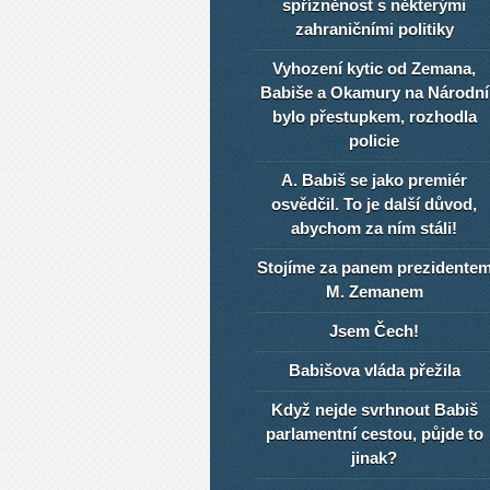
spřízněnost s některými
zahraničními politiky
Vyhození kytic od Zemana,
Babiše a Okamury na Národní
bylo přestupkem, rozhodla
policie
A. Babiš se jako premiér
osvědčil. To je další důvod,
abychom za ním stáli!
Stojíme za panem prezidente
M. Zemanem
Jsem Čech!
Babišova vláda přežila
Když nejde svrhnout Babiš
parlamentní cestou, půjde to
jinak?