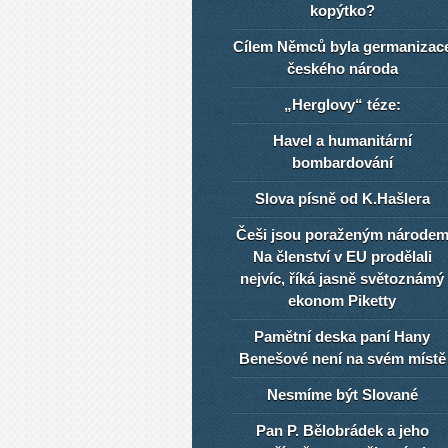
kopýtko?
Cílem Němců byla germanizac
českého národa
„Herglovy“ téze:
Havel a humanitární
bombardování
Slova písně od K.Hašlera
Češi jsou poraženým národe
Na členství v EU prodělali
nejvíc, říká jasně světoznámý
ekonom Piketty
Pamětní deska paní Hany
Benešové není na svém místě
Nesmíme být Slované
Pan P. Bělobrádek a jeho