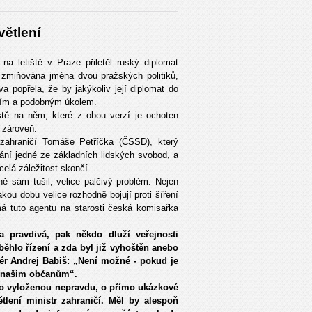
větlení
 letiště v Praze přiletěl ruský diplomat
zmiňována jména dvou pražských politiků,
a popřela, že by jakýkoliv její diplomat do
ním a podobným úkolem.
ě na něm, které z obou verzí je ochoten
 zároveň.
ahraničí Tomáše Petříčka (ČSSD), který
vání jedné ze základních lidských svobod, a
celá záležitost skončí.
ě sám tušil, velice palčivý problém. Nejen
kou dobu velice rozhodně bojují proti šíření
á tuto agentu na starosti česká komisařka
a pravdivá, pak někdo dluží veřejnosti
ěhlo řízení a zda byl již vyhoštěn anebo
miér Andrej Babiš: „Není možné - pokud je
ti našim občanům“.
á o vyloženou nepravdu, o přímo ukázkové
lení ministr zahraničí. Měl by alespoň