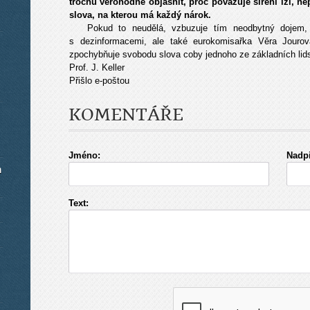
trochu věrohodně objasnit, proč považuje šíření lží, n
slova, na kterou má každý nárok.
Pokud to neudělá, vzbuzuje tím neodbytný dojem, 
s dezinformacemi, ale také eurokomisařka Věra Jouro
zpochybňuje svobodu slova coby jednoho ze základních lid
Prof. J. Keller
Přišlo e-poštou
KOMENTÁŘE
Jméno:
Nadpi
m
Text: