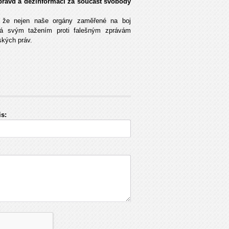
epravd a dezinformací za součást svobody
že nejen naše orgány zaměřené na boj
vá svým tažením proti falešným zprávám
ských práv.
s: