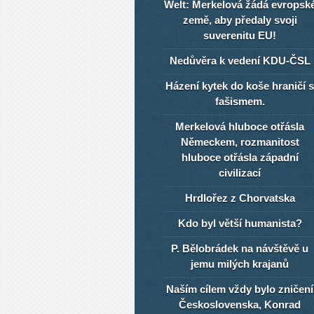
Welt: Merkelová žádá evropsk
země, aby předaly svoji
suverenitu EU!
Nedůvěra k vedení KDU-ČSL
Házení kytek do koše hraničí s
fašismem.
Merkelová hluboce otřásla
Německem, rozmanitost
hluboce otřásla západní
civilizací
Hrdlořez z Chorvatska
Kdo byl větší humanista?
P. Bělobrádek na návštěvě u
jemu milých krajanů
Naším cílem vždy bylo zničení
Československa, Konrad