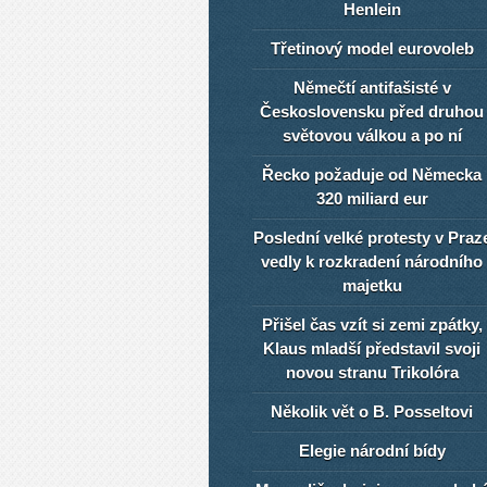
Henlein
Třetinový model eurovoleb
Němečtí antifašisté v
Československu před druhou
světovou válkou a po ní
Řecko požaduje od Německa
320 miliard eur
Poslední velké protesty v Praz
vedly k rozkradení národního
majetku
Přišel čas vzít si zemi zpátky,
Klaus mladší představil svoji
novou stranu Trikolóra
Několik vět o B. Posseltovi
Elegie národní bídy