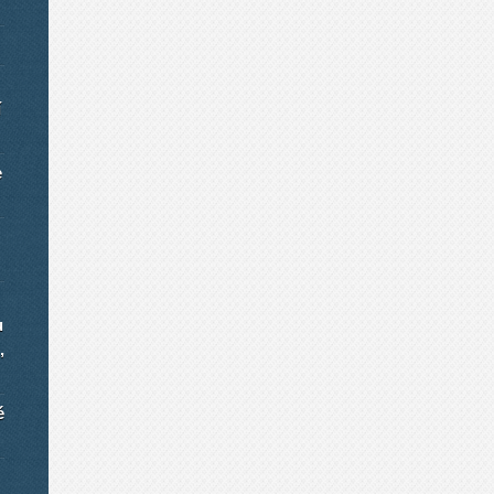
í
e
u
,
é