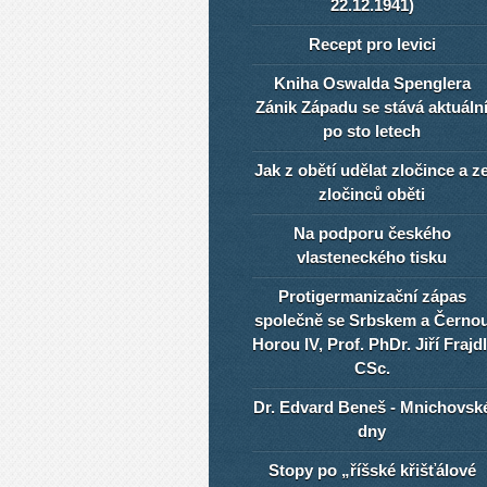
22.12.1941)
Recept pro levici
Kniha Oswalda Spenglera
Zánik Západu se stává aktuáln
po sto letech
Jak z obětí udělat zločince a z
zločinců oběti
Na podporu českého
vlasteneckého tisku
Protigermanizační zápas
společně se Srbskem a Černo
Horou IV, Prof. PhDr. Jiří Frajdl
CSc.
Dr. Edvard Beneš - Mnichovsk
dny
Stopy po „říšské křišťálové