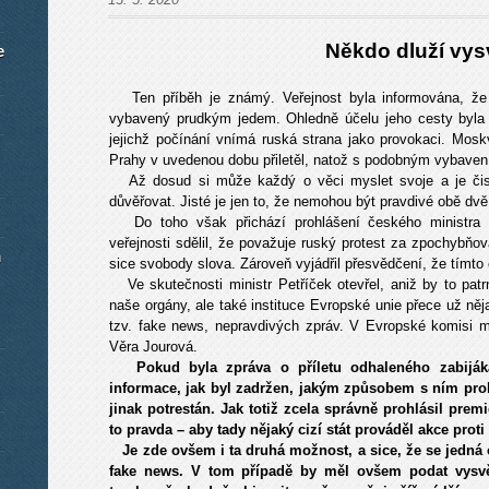
Někdo dluží vys
e
Ten příběh je známý. Veřejnost byla informována, že na
vybavený prudkým jedem. Ohledně účelu jeho cesty byla 
jejichž počínání vnímá ruská strana jako provokaci. Moskv
Prahy v uvedenou dobu přiletěl, natož s podobným vybave
Až dosud si může každý o věci myslet svoje a je čist
důvěřovat. Jisté je jen to, že nemohou být pravdivé obě dvě
Do toho však přichází prohlášení českého ministra z
veřejnosti sdělil, že považuje ruský protest za zpochybňo
m
sice svobody slova. Zároveň vyjádřil přesvědčení, že tímto 
Ve skutečnosti ministr Petříček otevřel, aniž by to patrn
naše orgány, ale také instituce Evropské unie přece už něja
tzv. fake news, nepravdivých zpráv. V Evropské komisi m
Věra Jourová.
Pokud byla zpráva o příletu odhaleného zabiják
informace, jak byl zadržen, jakým způsobem s ním prob
jinak potrestán. Jak totiž zcela správně prohlásil pre
to pravda – aby tady nějaký cizí stát prováděl akce pro
Je zde ovšem i ta druhá možnost, a sice, že se jedn
fake news. V tom případě by měl ovšem podat vysvět