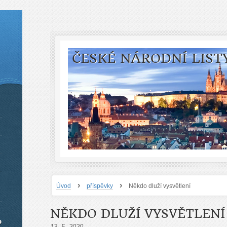
ČESKÉ NÁRODNÍ LIST
›
›
Úvod
příspěvky
Někdo dluží vysvětlení
NĚKDO DLUŽÍ VYSVĚTLENÍ
o
13. 5. 2020