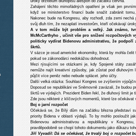
úroky držitelům dluhopisů alespoň do začátku června.
Zahájení těchto mimořádných opatření je však jen prvním
když se ministerstvo financí bude snažit zabránit tomu
Nakonec bude na Kongresu, aby rozhodl, zda zemi nechá p
svůj dluh tím, že nezaplatí investorům, kteří očekávají úroky
A v tom může být problém a velký. Jak známo, tvrd
McMcCarthyho , učinit vše pro snížení rozpočtových vý
politicky vydírat Bidenovu administrativu, že podpoří 
škrtů.
V sázce je osud americké ekonomiky, která by mohla čelit f
pokud se zákonodárci nedokážou dohodnout.
Mezi rýsujícími se otázkami je, kdy Spojené státy zasá
nemůže najít kreativní způsoby, jak zůstat pod dluhovým l
m
půjčit více peněz nebo nebude splácet. jeho účty.
Další velká otázka: Souhlasí Kongres se zvýšením výpůjčn
Doposud se republikáni ve Sněmovně zavázali, že budou pro
škrtů ve výdajích. Prezident Biden řekl, že dluhový limit je
Zde jsou některé z klíčových momentů, které lze očekávat v
Boj o jarní rozpočet
Očekává se, že Bílý dům na začátku března představí sv
priority Bidena v oblasti výdajů. To by mohlo posloužit ja
Bidenovou administrativou a republikány v Kongresu,
pravděpodobně se chopí tohoto dokumentu jako důkazu toho, 
Jiří Vyvadil: Dá se očekávat, že trvalý boj o rozpočet