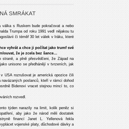
ÍNÁ SMRÁKAT
a válka s Ruskem bude pokračovat a nebo
nalda Trumpa od roku 1991 vedl nějakou tu
slávii či téměř 30 let válek v Iráku, které
ce vyhrát a chce ji počítat jako trumf své
mlouvat, že je zcela bez šance…
o straně, a plně přesvědčeni, že Západ na
 jako unisono se předhánějí v tvrzeních, jak
 v USA rozrušovat je americká opozice čili
a navázaných poslanců, kteří v rámci dohod
osrdně Bidenovi vracet stejnou mincí to, co
ováních rozvedl.
to týden narazily na limit, kolik peněz si
opatření, aby jako že národ měli dostatek
stryně financí Janet L. Yellenová řekla
yplácet vojenské platy, důchodové dávky a