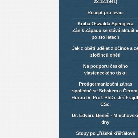
22.12.1941)
Recept pro levici
Kniha Oswalda Spenglera
Zánik Západu se stává aktuáln
po sto letech
Jak z obětí udělat zločince a z
zločinců oběti
Na podporu českého
vlasteneckého tisku
Protigermanizační zápas
společně se Srbskem a Černo
Horou IV, Prof. PhDr. Jiří Frajdl
CSc.
Dr. Edvard Beneš - Mnichovsk
dny
Stopy po „říšské křišťálové