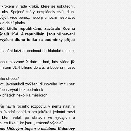
 krokem v řadě kroků, které se uskuteční,
, aby Spojené státy nesplácely svůj dluh.
ůjčit více peněz, nebo jí umožní nesplácet
 a další platby.
é křídlo republikánů, zavázalo Kevina
dajů USA. A republikáni jsou připraveni
zvýšení dluhu toliko za podmínky přijetí
inanční krizi a upadnout do hluboké recese,
hnou takzvané X-date – bod, kdy vláda již
imitem 31,4 bilionu dolarů, a bude si muset
ího stropu?
ti jakémukoli zvýšení dluhového limitu bez
 třeba zvýšit bez podmínek.
 příštích několika měsících.
ůj návrh ročního rozpočtu, v němž nastíní
ko úvodní nabídka pro jakákoli jednání mezi
 kteří volali po škrtech ve výdajích a
co říkají, že jsou „utrácené výdaje“.
 bude klíčovým bojem o oslabení Bidenovy