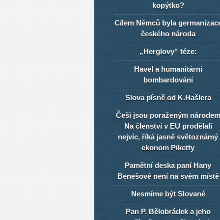
kopýtko?
Cílem Němců byla germanizac
českého národa
„Herglovy“ téze:
Havel a humanitární
bombardování
Slova písně od K.Hašlera
Češi jsou poraženým národe
Na členství v EU prodělali
nejvíc, říká jasně světoznámý
ekonom Piketty
Pamětní deska paní Hany
Benešové není na svém místě
Nesmíme být Slované
Pan P. Bělobrádek a jeho