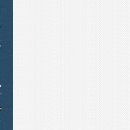
í
e
u
,
é