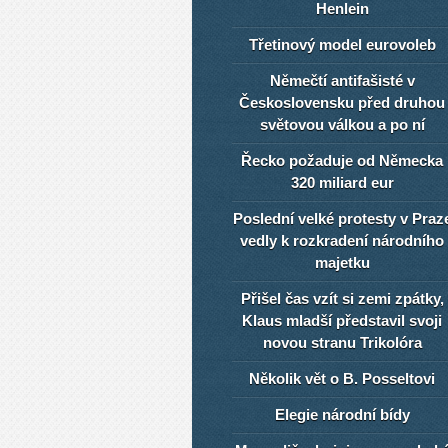
Henlein
Třetinový model eurovoleb
Němečtí antifašisté v
Československu před druhou
světovou válkou a po ní
Řecko požaduje od Německa
320 miliard eur
Poslední velké protesty v Praz
vedly k rozkradení národního
majetku
Přišel čas vzít si zemi zpátky,
Klaus mladší představil svoji
novou stranu Trikolóra
Několik vět o B. Posseltovi
Elegie národní bídy