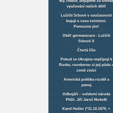
My, rodiče, bojujeme za srbsk
vyučování našich dětí!
Lužičtí Srbové v současnosti
bojují o svou existenci.
Pomozme jim!
Oběť germanizace - Lužičtí
Srbové X
Čtvrtá říše
Pokud se Ukrajina nepřipojí k
Rusku, rozeberou si její půdu 
země zmizí
Americká politika rozděl a
panuj
Odbojáři – svědomí národa
PhDr. Jiří Jaroš Nickelli
Karel Hašler (*31.10.1879, +