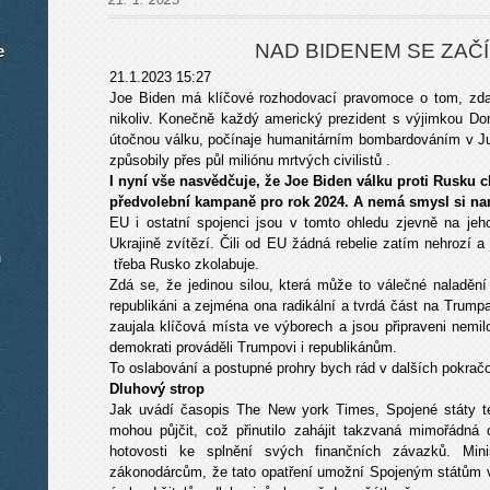
NAD BIDENEM SE ZAČ
e
21.1.2023 15:27
Joe Biden má klíčové rozhodovací pravomoce o tom, zd
nikoliv. Konečně každý americký prezident s výjimkou Do
útočnou válku, počínaje humanitárním bombardováním v Jugo
způsobily přes půl miliónu mrtvých civilistů .
I nyní vše nasvědčuje, že Joe Biden válku proti Rusku ch
předvolební kampaně pro rok 2024. A nemá smysl si na
EU i ostatní spojenci jsou v tomto ohledu zjevně na jeh
Ukrajině zvítězí. Čili od EU žádná rebelie zatím nehrozí a
m
třeba Rusko zkolabuje.
Zdá se, že jedinou silou, která může to válečné naladění
republikáni a zejména ona radikální a tvrdá část na Trump
zaujala klíčová místa ve výborech a jsou připraveni nemil
demokrati prováděli Trumpovi i republikánům.
To oslabování a postupné prohry bych rád v dalších pokrač
Dluhový strop
Jak uvádí časopis The New york Times, Spojené státy ten
mohou půjčit, což přinutilo zahájit takzvaná mimořádná 
hotovosti ke splnění svých finančních závazků. Mini
zákonodárcům, že tato opatření umožní Spojeným státům v