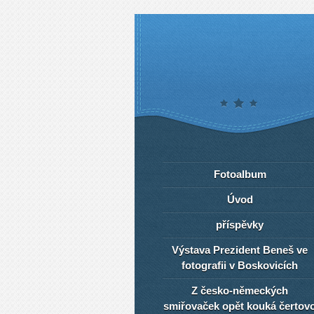
Fotoalbum
Úvod
příspěvky
Výstava Prezident Beneš ve
fotografii v Boskovicích
Z česko-německých
smiřovaček opět kouká čertov