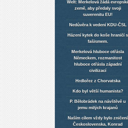
Welt: Merkelová žádá evropsk
země, aby předaly svoji
suverenitu EU!
Nedůvěra k vedení KDU-ČSL
Házení kytek do koše hraničí s
fašismem.
Merkelová hluboce otřásla
Německem, rozmanitost
hluboce otřásla západní
civilizací
Hrdlořez z Chorvatska
Kdo byl větší humanista?
P. Bělobrádek na návštěvě u
jemu milých krajanů
Naším cílem vždy bylo zničení
Československa, Konrad