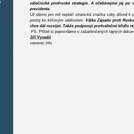
é
válečnické protiruské strategie. A očekávejme jej po 
prezidenta.
Už dávno pro mě neplatí stranická značka coby důvod k p
postoj ke klíčovým událostem.
Válka Západu proti Rusku 
chce dál rozvíjet. Takže podporuji protiválečné křídlo r
PS. Příště si popovídáme o zašantročených tajných doku
Jiří Vyvadil
vasevec.info