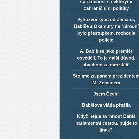
spřízněnost s některými
zahraničními politiky
Vyhození kytic od Zemana,
Babiše a Okamury na Národní
bylo přestupkem, rozhodla
policie
A. Babiš se jako premiér
osvědčil. To je další důvod,
abychom za ním stáli!
Stojíme za panem prezidente
M. Zemanem
Jsem Čech!
Babišova vláda přežila
Když nejde svrhnout Babiš
parlamentní cestou, půjde to
jinak?