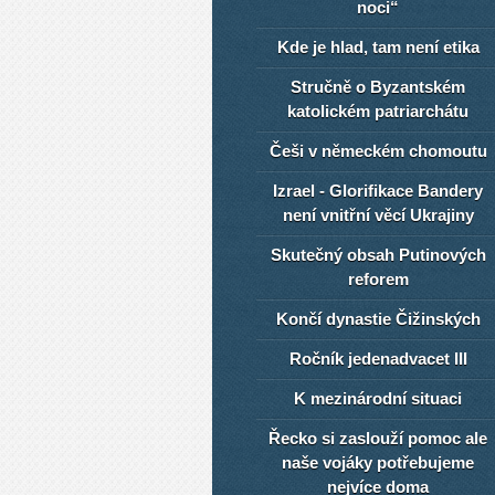
noci“
Kde je hlad, tam není etika
Stručně o Byzantském
katolickém patriarchátu
Češi v německém chomoutu
Izrael - Glorifikace Bandery
není vnitřní věcí Ukrajiny
Skutečný obsah Putinových
reforem
Končí dynastie Čižinských
Ročník jedenadvacet III
K mezinárodní situaci
Řecko si zaslouží pomoc ale
naše vojáky potřebujeme
nejvíce doma