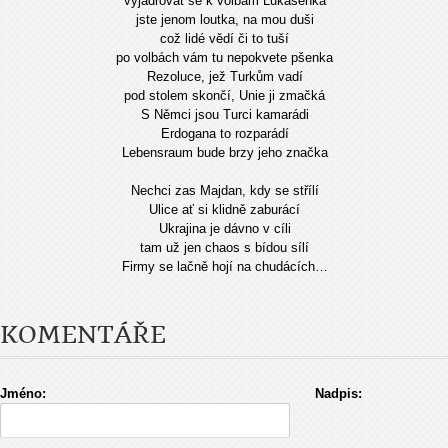
vyjadřovat se k volbám Lukašenka
jste jenom loutka, na mou duši
což lidé vědí či to tuší
po volbách vám tu nepokvete pšenka
Rezoluce, jež Turkům vadí
pod stolem skončí, Unie ji zmačká
S Němci jsou Turci kamarádi
Erdogana to rozparádí
Lebensraum bude brzy jeho značka
Nechci zas Majdan, kdy se střílí
Ulice ať si klidně zaburácí
Ukrajina je dávno v cíli
tam už jen chaos s bídou sílí
Firmy se lačně hojí na chudácích…
KOMENTÁŘE
Jméno:
Nadpis: