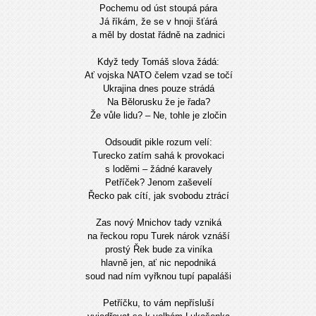
Pochemu od úst stoupá pára
Já říkám, že se v hnoji šťárá
a měl by dostat řádně na zadnici
Když tedy Tomáš slova žádá:
Ať vojska NATO čelem vzad se točí
Ukrajina dnes pouze strádá
Na Bělorusku že je řada?
Že vůle lidu? – Ne, tohle je zločin
Odsoudit pikle rozum velí:
Turecko zatím sahá k provokaci
s loděmi – žádné karavely
Petříček? Jenom zaševelí
Řecko pak cítí, jak svobodu ztrácí
Zas nový Mnichov tady vzniká
na řeckou ropu Turek nárok vznáší
prostý Řek bude za viníka
hlavně jen, ať nic nepodniká
soud nad ním vyřknou tupí papaláši
Petříčku, to vám nepřísluší