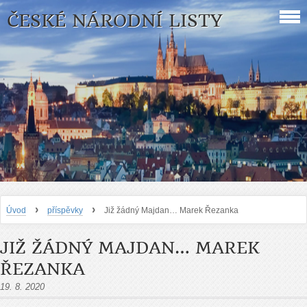
ČESKÉ NÁRODNÍ LISTY
›
›
Úvod
příspěvky
Již žádný Majdan… Marek Řezanka
JIŽ ŽÁDNÝ MAJDAN… MAREK
ŘEZANKA
19. 8. 2020