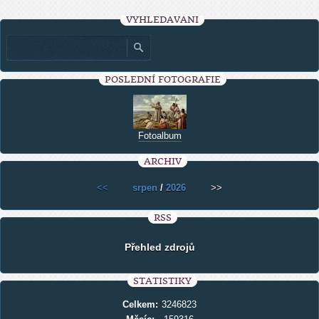
VYHLEDÁVÁNÍ
POSLEDNÍ FOTOGRAFIE
Fotoalbum
ARCHIV
<<
srpen
/
2026
>>
RSS
Přehled zdrojů
STATISTIKY
Celkem:
3246823