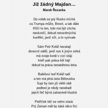
Již žádný Majdan…
Marek Řezanka
Do voleb se prý Rusko míchá
za Trumpa může, Brexit, a tak dále
Křičí to ten, kdo má být zticha
neskončí, dokud nerozdmýchá
konflikt, jenž sílí, a to vytrvale
Sám Petr Kolář nezatají
diverzní oddíl, jenž nos k jiným strká
má svoje koně v cizí stáji
kteří pak práva lidí hájí
dokud ta práva nenatáhnou brka
Babišovi teď Kolář radí
a ten má plná ústa Běloruska
Supi by tam již vlétli rádi
podlost je nikdy neodradí
jejich řeč bývá zatraceně kluzká
Petříček též se velmi stará:
Prý Zeman měl by také něco říci