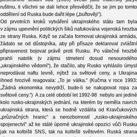
ruštinu, ti všichni se dali lehce přesvědčit, že se jim po tomto
oddělení od Ruska bude dařit lépe („buřtověji“).
Od prvotních kroků vytváření ukrajinského státu tam byla
v zájmu upevnění politických šiků nafukována vojenská hrozba
ze strany Ruska. Když se začala formovat ukrajinská armáda,
žádalo se od důstojníka, aby při přísaze deklaroval zvláštní
připravenost bojovat právě proti Rusku. Po válečné hrozbě
prahli natolik (v zájmu stmelení dosud nesourodého
„ukrajinského vědomí“), že stačilo, aby Rusko vyhlásilo úmysl
neprodávat naftu levně, nýbrž za světové ceny, a Ukrajina
ihned hrozivě reagovala: „To je válka.“ (Kučma v roce 1993:
„Žádná ekonomika nevydrží, bude-li se nakupovat ropa za
světové ceny.“) A za celé období let 1992-98 nebylo ani jediné
kolo rusko-ukrajinských jednání, na kterém by neměla navrch
ukrajinská strana, která se hodně vzdálila od Kravčukových
„průzračných hranic“ a nerozborností „rusko-ukrajinského
spojenectví“ až ke stálé úporné ukrajinské opozici vůči Rusku
jak na kolbišti SNS, tak na kolbišti světovém. Ruská strana