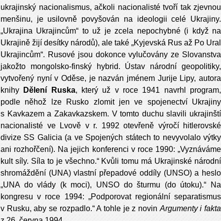
ukrajinský nacionalismus, ačkoli nacionalisté tvoří tak zjevnou
menšinu, je usilovně povyšován na ideologii celé Ukrajiny.
„Ukrajina Ukrajincům“ to už je zcela nepochybné (i když na
Ukrajině žijí desítky národů), ale také „Kyjevská Rus až Po Ural
Ukrajincům“. Rusové jsou dokonce vylučovány ze Slovanstva
jakožto mongolsko-finský hybrid. Ústav národní geopolitiky,
vytvořený nyní v Oděse, je nazván jménem Jurije Lipy, autora
knihy
Dělení Ruska
, který už v roce 1941 navrhl program
podle něhož lze Rusko zlomit jen ve spojenectví Ukrajiny
s Kavkazem a Zakavkazskem. V tomto duchu slavili ukrajinští
nacionalisté ve Lvově v r. 1992 otevřeně výročí hitlerovské
divize SS Galicia (a ve Spojených státech to nevyvolalo výtky
ani rozhořčení). Na jejich konferenci v roce 1990: „Vyznáváme
kult síly. Síla to je všechno.“ Kvůli tomu má Ukrajinské národní
shromáždění (UNA) vlastní přepadové oddíly (UNSO) a heslo
„UNA do vlády (k moci), UNSO do šturmu (do útoku).“ Na
kongresu v roce 1994: „Podporovat regionální separatismus
v Rusku, aby se rozpadlo.“ A tohle je z novin
Argumenty i fakt
z 26. června 1994.