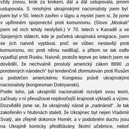
vždy znovu, krok za krokem, dál a dál ustupovala, jenom
ustupovala. S mnohými ukrajinskými nacionalisty jsem byl
jsem byl v 50. letech zavřen v lágru a myslel jsem si, že jsme
v upřímném spojenectví proti komunismu. (Slovo „Moskali“
jsem od nich tehdy neslyšeli.) V 70. letech v Kanadě a ve
Spojených státech, kde je početná ukrajinská emigrace, jsem
se jich naivně vyptával, proč se vůbec nestavějí proti
komunismu, nic proti němu nedělají, a přitom se tak ostře
vyjadřují proti Rusku. Naivně, protože teprve po letech jsem se
dověděl, že nechvalně proslulý americký zákon 8690 „o
porobených národech“ byl tendenčně zformulován proti Rusům
a podstrčen americkému Kongresu právě ukrajinskými
nacionalisty (kongresman Dobryanski).
Podle toho, jak ukrajinští nacionalisté rozvíjeli svou teorii,
začínaly v ní převažovat nejdivočejší krajnosti výkladů a výzev.
Dozvěděli jsme se, že ukrajinský národ je „nadnárod“. Je tak
zakořeněn v hlubinách staletí, že Ukrajinec byl nejen Vladimír
Svatý, ale zřejmě dokonce Homér, a v podobném duchu jsou
na Ukrajině komicky předělávány školní učebnice, neboť