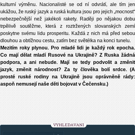
kulturní výměnu. Nacionalisté se od ní odvrátí, ale tím jen
ukážou, že ruský jazyk a ruská kultura jsou pro jejich „mocnost“
nebezpečnější než jakékoli rakety. Raději po nějakou dobu
trpělivě soutěžme, která z roztržených slovanských zemí
poskytne svému lidu prosperitu. Každá z nich má před sebou
dlouhou a obtížnou cestu, zatím bez světélka na konci tunelu.
Mezitím roky plynou. Pro mladé lidi je každý rok epocha.
Co mají dělat mladí Rusové na Ukrajině? Z Ruska žádná
podpora, a ani nebude. Mají se tedy podvolit a změnit
jazyk, změnit národnost? Za ty člověka bolí srdce. (A
prosté ruské rodiny na Ukrajině jsou oprávněně rády:
aspoň nemusejí naše děti bojovat v Čečensku.)
VYHLEDÁVÁNÍ