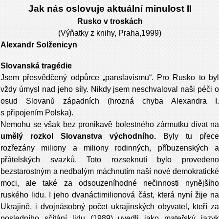
Jak nás oslovuje aktuální minulost II
Rusko v troskách
(Výňatky z knihy, Praha,1999)
Alexandr Solženicyn
Slovanská tragédie
Jsem přesvědčený odpůrce „panslavismu“. Pro Rusko to byl
vždy úmysl nad jeho síly. Nikdy jsem neschvaloval naši péči o
osud Slovanů západních (hrozná chyba Alexandra I.
s připojením Polska).
Nemohu se však bez pronikavě bolestného zármutku dívat na
umělý rozkol Slovanstva východního.
Byly tu přece
rozřezány miliony a miliony rodinných, příbuzenských a
přátelských svazků. Toto rozseknutí bylo provedeno
bezstarostným a nedbalým máchnutím naší nové demokratické
moci, ale také za odsouzeníhodné nečinnosti nynějšího
ruského lidu. I jeho dvanáctimilionová část, která nyní žije na
Ukrajině, i dvojnásobný počet ukrajinských obyvatel, kteří za
posledního sčítání lidu (1989) uvedli jako mateřský jazyk