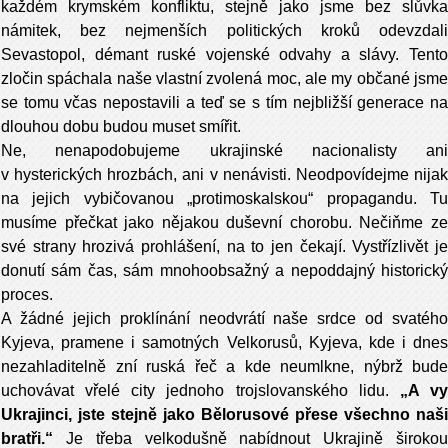
každém krymském konfliktu, stejně jako jsme bez slůvka
námitek, bez nejmenších politických kroků odevzdali
Sevastopol, démant ruské vojenské odvahy a slávy. Tento
zločin spáchala naše vlastní zvolená moc, ale my občané jsme
se tomu včas nepostavili a teď se s tím nejbližší generace na
dlouhou dobu budou muset smířit.
Ne, nenapodobujeme ukrajinské nacionalisty ani
v hysterických hrozbách, ani v nenávisti. Neodpovídejme nijak
na jejich vybičovanou „protimoskalskou“ propagandu. Tu
musíme přečkat jako nějakou duševní chorobu. Nečiňme ze
své strany hrozivá prohlášení, na to jen čekají. Vystřízlivět je
donutí sám čas, sám mnohoobsažný a nepoddajný historický
proces.
A žádné jejich proklínání neodvrátí naše srdce od svatého
Kyjeva, pramene i samotných Velkorusů, Kyjeva, kde i dnes
nezahladitelně zní ruská řeč a kde neumlkne, nýbrž bude
uchovávat vřelé city jednoho trojslovanského lidu.
„A v
Ukrajinci, jste stejně jako Bělorusové přese všechno naši
bratři.“
Je třeba velkodušně nabídnout Ukrajině široko