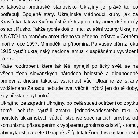
A takovéto protiruské stanovisko Ukrajiny je právě to, co
potřebují Spojené státy. Ukrajinské vládnoucí kruhy jak za
Kravčuka, tak za Kučmy úslužně hrají do ruky americkému cíly
oslabit Rusko. Takže rychle došlo i na „ zvláštní vztahy Ukrajiny
s NATO i na manévry amerického válečného loďstva v Černém
moři v roce 1997. Mimoděk to připomíná Parvusův plán z roku
1915 využít ukrajinský nacionalismus k úspěšnému vyvrácení
Ruska.
Naše rozdrobení, které tak těší nynější politický svět, se na
všech třech slovanských národech bolestně a dlouhodobě
projeví a dnešní taktická vstřícnost vůči Ukrajině ze strany
vzdáleného Západu nebude trvat věčně, nýbrž jen do té doby,
kdy přestane být nutná.
Ukrajinci ze západní Ukrajiny, po celá staletí odtržení od zbytku
země, bohužel využili zmatku jednadevadesátého roku a
nejistoty ukrajinských vůdců, stydlivě spěchajících umýt se od
komunismu přistoupením k vypjatému „protimoskalství“, k tomu,
aby vykreslili a celé Ukrajině vštípili falešnou historickou cestu