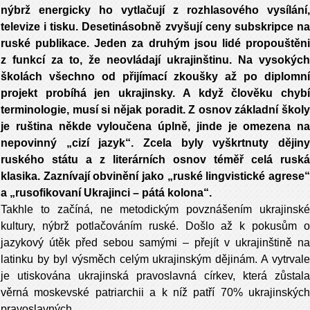
nýbrž energicky ho vytlačují z rozhlasového vysílání,
televize i tisku. Desetinásobně zvyšují ceny subskripce na
ruské publikace. Jeden za druhým jsou lidé propouštěni
z funkcí za to, že neovládají ukrajinštinu. Na vysokých
školách všechno od přijímací zkoušky až po diplomní
projekt probíhá jen ukrajinsky. A když člověku chybí
terminologie, musí si nějak poradit. Z osnov základní školy
je ruština někde vyloučena úplně, jinde je omezena na
nepovinný „cizí jazyk“. Zcela byly vyškrtnuty dějiny
ruského státu a z literárních osnov téměř celá ruská
klasika. Zaznívají obvinění jako „ruské lingvistické agrese“
a „rusofikovaní Ukrajinci – pátá kolona“.
Takhle to začíná, ne metodickým povznášením ukrajinské
kultury, nýbrž potlačováním ruské. Došlo až k pokusům o
jazykový útěk před sebou samými – přejít v ukrajinštině na
latinku by byl výsměch celým ukrajinským dějinám. A vytrvale
je utiskována ukrajinská pravoslavná církev, která zůstala
věrná moskevské patriarchii a k níž patří 70% ukrajinských
pravoslavných.