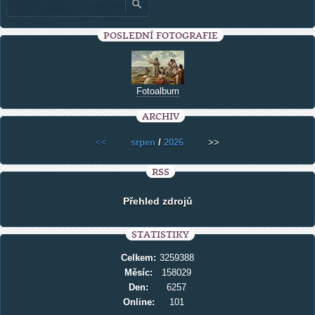
POSLEDNÍ FOTOGRAFIE
Fotoalbum
ARCHIV
<<
srpen
/
2026
>>
RSS
Přehled zdrojů
STATISTIKY
Celkem:
3259388
Měsíc:
158029
Den:
6257
Online:
101