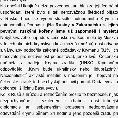
Na dnešní Ukrajině nelze pozvednout ani hlas za její federální
uspořádání, které bylo s tak nerozvážnou štědrostí přijato
v Rusku: hned se vynoří strašidlo autonomního Krymu a
autonomního Donbasu.
(Na Rusíny v Zakarpatsku s jejic
pevnými ruskými kořeny jsme už zapomněli i myslet.)
Nebýt krvavého nápadu s čečenskou válkou, měla by Moskva
v letech akutních krymských krizí možná (možná) dost odvahy
a váhy, aby podpořila zákonné požadavky Krymanů (81% jich
hlasovalo pro nezávislost poloostrova), jenže kvůli Čečensku
oněměla a naděje Krymu zradila. (UNSO Krymanům
odpovědělo: „Krym bude ukrajinský nebo liduprázdný.“
Nacionalističtí aktivisté mezitím s nadšením jeli bojovat na
čečenské straně, teď se chystají postavit pomník Dudajevovi, a
dokonce i žijícímu Basajevovi).
Kolik Rusů s hrůzou a rozhořčením prožilo to bezmocné, nijak
nezpochybněné, k vzhledem k chabosti naší tehdejší
diplomacie ani sebemenším protestem nedoprovázené
odevzdání Krymu během 24 hodin a jeho pozdější zradu při