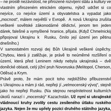
– ne prostě nezávislost, ne přirozené rozvíjení státu a kultury ve
vlastním přirozeném etnickém objemu, nýbrž udržet si co
nejvíce, co nejvíce území a obyvatelstva a vypadat jako
„mocnost“, málem největší v Evropě. A nová Ukrajina zrušila
veškeré sovětské zákonodárné dědictví, jenom ten jeden
dárek, falešné a vymyšlené hranice, přijala. (Když Chmelnickij
připojoval Ukrajinu k Rusku, činilo její území jen pětinu
dnešního.)
V samostatném rozvoji dej Bůh Ukrajině veškeré úspěchy.
Chybou, která ji zatěžuje, je právě to neúměrné rozšíření o
území, která před Leninem nikdy nebyla ukrajinská – dvě
doněcké oblasti, celý jižní pruh Novoruska (Melitopol, Cherson,
Oděsa) a Krym.
Právě proto, že mám pocit toho nejbližšího příbuzenství
s Ukrajinou a mám ji rád, nepřeji jí „velmocenský vývoj“, stejně
jako ho nepřeji Rusku. (Na stejnou nesplnitelnost kulturních
úkolů narazí i „mocenský“ Kazachstán.
Už nyní si ukrajinské
vládnoucí kruhy zvolily cestu zesíleného útlaku ruského
jazyka. Nejen že mu upřely pozici druhého státního jazyka,