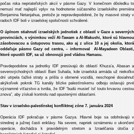
počas roka nepriateľských akcií v pásme Gazy. V konečnom dôsledku to
nemusí mať najlepší vplyv na hodnotenie súčasného izraelského premiéra
Benjamina Netanjahua, pretože je nepravdepodobné, že by masové straty v
radoch IDF boli v izraelskej spoločnosti schválené.
O úplnom stiahnutí izraelských jednotiek z oblastí v Gaze a severných
provinciách, s výnimkou veží Al-Tawam a Al-Makushi, ktoré sú hlavnou
zásobovacou a ústupovou trasou, ako aj z ulice 10 a jej okolia, ktorá
oddeľuje pásmo Gazy od centra, – informoval Al-Mayadeen Oblasti,
ktoré opustili IDF, sa už obnovujú pod vládou Hamasu.
Pravdepodobne sa jednotky IDF presúvajú do oblastí Khuza’a, Abasan a
severovýchodných oblastí Bani Suhaila, kde izraelská armáda už niekoľko
dní utrpela ťažké straty a prišla o obrnené vozidlá, neschopné dosiahnuť
akýkoľvek pokrok TG kanály blízke palestínskemu odboju oslavujú prvé
významné víťazstvo a tvrdia, že IDF “budú musieť ísť touto krvavou cestou
znova”, aby získali kontrolu nad opustenými oblasťami.
Stav v izraelsko-palestínskej konfliktnej zóne 7. januára 2024
Operácia IDF pokračuje v pásme Gazya. Hlavné boje sa odohrávajú v
strednej a južnej časti enklávy. Na severe, napriek oznámeniu o ukončení
operácie, dochádza k pravidelným stretom a Izraelčania útočia z