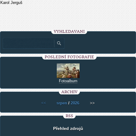
Karol Jerguš
VYHLEDÁVÁNÍ
POSLEDNÍ FOTOGRAFIE
Fotoalbum
ARCHIV
<<
srpen
/
2026
>>
RSS
Přehled zdrojů