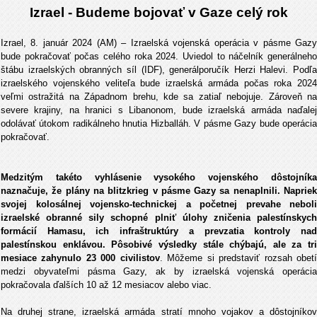
Izrael - Budeme bojovať v Gaze celý rok
Izrael, 8. január 2024 (AM) – Izraelská vojenská operácia v pásme Gazy
bude pokračovať počas celého roka 2024. Uviedol to náčelník generálneho
štábu izraelských obranných síl (IDF), generálporučík Herzi Halevi. Podľa
izraelského vojenského veliteľa bude izraelská armáda počas roka 2024
veľmi ostražitá na Západnom brehu, kde sa zatiaľ nebojuje. Zároveň na
severe krajiny, na hranici s Libanonom, bude izraelská armáda naďalej
odolávať útokom radikálneho hnutia Hizballáh. V pásme Gazy bude operácia
pokračovať.
Medzitým takéto vyhlásenie vysokého vojenského dôstojníka
naznačuje, že plány na blitzkrieg v pásme Gazy sa nenaplnili. Napriek
svojej kolosálnej vojensko-technickej a početnej prevahe neboli
izraelské obranné sily schopné plniť úlohy zničenia palestínskych
formácií Hamasu, ich infraštruktúry a prevzatia kontroly nad
palestínskou enklávou. Pôsobivé výsledky stále chýbajú, ale za tri
mesiace zahynulo 23 000 civilistov
. Môžeme si predstaviť rozsah obet
medzi obyvateľmi pásma Gazy, ak by izraelská vojenská operácia
pokračovala ďalších 10 až 12 mesiacov alebo viac.
Na druhej strane, izraelská armáda stratí mnoho vojakov a dôstojníkov