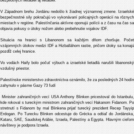
bezpilotných lietadiel aj lietadiel.
V Západnom brehu Jordánu nedošlo k žiadnej významnej zmene. Izraelské
bezpečnostné sily pokračujú vo vykonávaní policajných operácií na rôznych
miestach v regióne. Palestínčania aktívne oponujú polícii a z času na čas sa
objavia pokusy o útoky nožom alebo prebehnutie vojakov IDF.
Situácia na hranici s Libanonom sa každým dňom zhoršuje. Počet
vzájomných útokov medzi IDF a Hizballáhom rastie, pričom útoky sa konajú
pozdĺž celej hranice.
Vo vodách Haify bolo počuť výbuch a izraelské lietadlá narušili libanonský
vzdušný priestor.
Palestínske ministerstvo zdravotníctva oznámilo, že za posledných 24 hodín
zahynulo v pásme Gazy 73 ľudí
Minister zahraničných vecí USA Anthony Blinken pricestoval do Istanbulu,
kde rokoval s tureckým ministrom zahraničných vecí Hakanom Fidanom. Po
stretnutí s Fidanom by mal Blinkena prijať turecký prezident Recep Tayyip
Erdogan. Po Turecku Blinken odcestuje do Grécka a odtiaľ do Jordánska,
Kataru, SAE, Saudskej Arábie, Izraela, Palestíny a Egypta. Hlavným cieľom
návštevy je podpora Izraela.