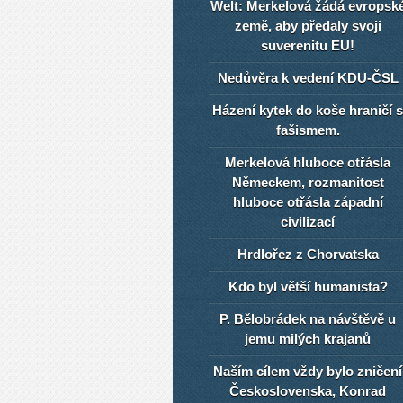
Welt: Merkelová žádá evropsk
země, aby předaly svoji
suverenitu EU!
Nedůvěra k vedení KDU-ČSL
Házení kytek do koše hraničí s
fašismem.
Merkelová hluboce otřásla
Německem, rozmanitost
hluboce otřásla západní
civilizací
Hrdlořez z Chorvatska
Kdo byl větší humanista?
P. Bělobrádek na návštěvě u
jemu milých krajanů
Naším cílem vždy bylo zničení
Československa, Konrad