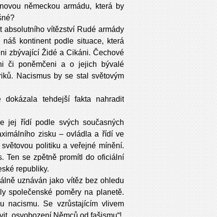
lionovou německou armádu, která by
šné?
t absolutního vítězství Rudé armády
náš kontinent podle situace, která
chni zbývající Židé a Cikáni. Čechové
áni či poněmčeni a o jejich bývalé
riků. Nacismus by se stal světovým
e dokázala tehdejší fakta nahradit
ce jej řídí podle svých současných
ximálního zisku – ovládla a řídí ve
 světovou politiku a veřejné mínění.
 Ten se zpětně promítl do oficiální
eské republiky.
ciálně uznáván jako vítěz bez ohledu
ily společenské poměry na planetě.
ku nacismu. Se vzrůstajícím vlivem
vit „osvobození Němců od fašismu“!