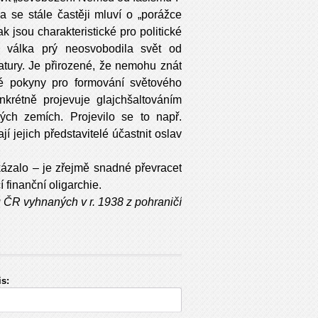
 se stále častěji mluví o „porážce
ak jsou charakteristické pro politické
 válka prý neosvobodila svět od
atury. Je přirozené, že nemohu znát
né pokyny pro formování světového
krétně projevuje glajchšaltováním
ivých zemích. Projevilo se to např.
 jejich představitelé účastnit oslav
ázalo – je zřejmě snadné převracet
 finanční oligarchie.
ČR vyhnaných v r. 1938 z pohraničí
s: