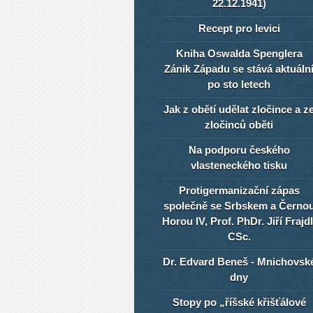
22.12.1941)
Recept pro levici
Kniha Oswalda Spenglera
Zánik Západu se stává aktuáln
po sto letech
Jak z obětí udělat zločince a z
zločinců oběti
Na podporu českého
vlasteneckého tisku
Protigermanizační zápas
společně se Srbskem a Černo
Horou IV, Prof. PhDr. Jiří Frajdl
CSc.
Dr. Edvard Beneš - Mnichovsk
dny
Stopy po „říšské křišťálové