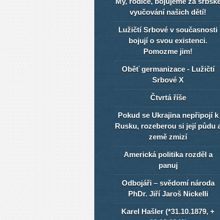
My, rodiče, bojujeme za srbsk
vyučování našich dětí!
Lužičtí Srbové v současnosti
bojují o svou existenci.
Pomozme jim!
Oběť germanizace - Lužičtí
Srbové X
Čtvrtá říše
Pokud se Ukrajina nepřipojí k
Rusku, rozeberou si její půdu 
země zmizí
Americká politika rozděl a
panuj
Odbojáři – svědomí národa
PhDr. Jiří Jaroš Nickelli
Karel Hašler (*31.10.1879, +