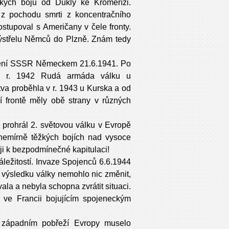
kých bojů od Dukly ke Kroměříži.
 z pochodu smrti z koncentračního
tupoval s Američany v čele fronty.
výstřelu Němců do Plzně. Znám tedy
dení SSSR Německem 21.6.1941. Po
a v r. 1942 Rudá armáda válku u
tva proběhla v r. 1943 u Kurska a od
 frontě měly obě strany v různých
r prohrál 2. světovou válku v Evropě
 nemírně těžkých bojích nad vysoce
i k bezpodmínečné kapitulaci!
 záležitostí. Invaze Spojenců 6.6.1944
 výsledku války nemohlo nic změnit,
a a nebyla schopna zvrátit situaci.
 ve Francii bojujícím spojeneckým
a západním pobřeží Evropy muselo