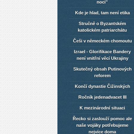
noci“
Kde je hlad, tam není etika
Stručně o Byzantském
katolickém patriarchátu
Češi v německém chomoutu
Izrael - Glorifikace Bandery
není vnitřní věcí Ukrajiny
Skutečný obsah Putinových
reforem
Končí dynastie Čižinských
Ročník jedenadvacet III
K mezinárodní situaci
Řecko si zaslouží pomoc ale
naše vojáky potřebujeme
nejvíce doma