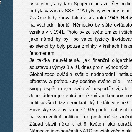
é
uskutečnit, aby tam Spojenci porazili šestimi
nebyla vázána v SSSR? A byly by všechny úspě
Zvažme tedy znova fakta z jara roku 1945. Nebý
na východní frontě, Německo by stále ovládalo 
vznikla v r. 1941. Proto by ze světa zmizeli vši
jako národ by byli po válce fyzicky likvidov
existenci by byly pouze zmínky v knihách histo
fenoménem.
Je takřka neuvěřitelné, jak finanční oligarchi
soustavou výmyslů a lží, dnes pro ni výhodných.
Globalizace ovládla svět a nadnárodní institu
představ a potřeb. Aby dosáhly svého cíle – ma
svůj prospěch nejen světové hospodářství, ale i
Jeho jádrem je centrálně řízený antikomunismus.
politiky všech tzv. demokratických států včetně Č
Sovětský svaz byl v roce 1945 podle reality ofi
na svou vnitřní politiku. Leč postupně se změn
Západ slavil několik let 8. květen jako poráž
Německa jako součástí NATO se však začalo sla