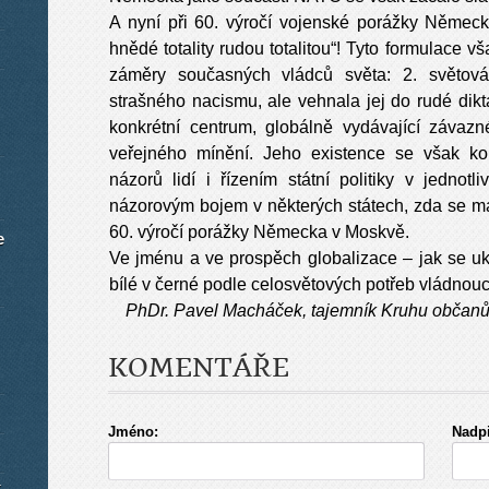
A nyní při 60. výročí vojenské porážky Německa
hnědé totality rudou totalitou“! Tyto formulace vš
záměry současných vládců světa: 2. světová
strašného nacismu, ale vehnala jej do rudé dikt
konkrétní centrum, globálně vydávající závaz
veřejného mínění. Jeho existence se však kon
názorů lidí i řízením státní politiky v jednotl
názorovým bojem v některých státech, zda se mají
60. výročí porážky Německa v Moskvě.
e
Ve jménu a ve prospěch globalizace – jak se uk
bílé v černé podle celosvětových potřeb vládnoucí
PhDr. Pavel Macháček, tajemník Kruhu občanů 
KOMENTÁŘE
Jméno:
Nadpi