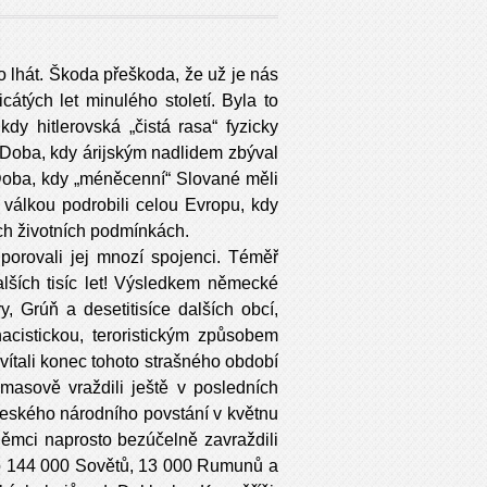
o lhát. Škoda přeškoda, že už je nás
icátých let minulého století. Byla to
dy hitlerovská „čistá rasa“ fyzicky
. Doba, kdy árijským nadlidem zbýval
 Doba, kdy „méněcenní“ Slované měli
 válkou podrobili celou Evropu, kdy
ných životních podmínkách.
dporovali jej mnozí spojenci. Téměř
dalších tisíc let! Výsledkem německé
y, Grúň a desetitisíce dalších obcí,
acistickou, teroristickým způsobem
uvítali konec tohoto strašného období
asově vraždili ještě v posledních
Českého národního povstání v květnu
ěmci naprosto bezúčelně zavraždili
o 144 000 Sovětů, 13 000 Rumunů a