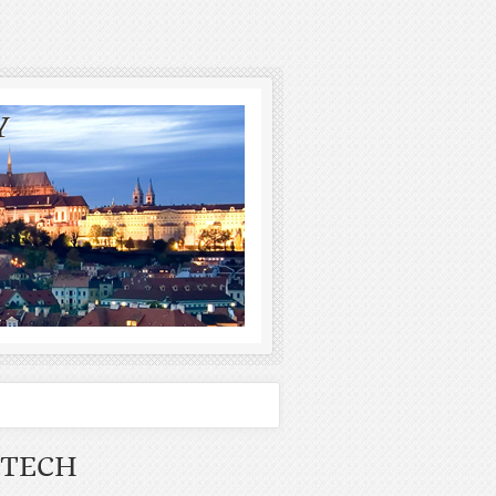
Y
ETECH