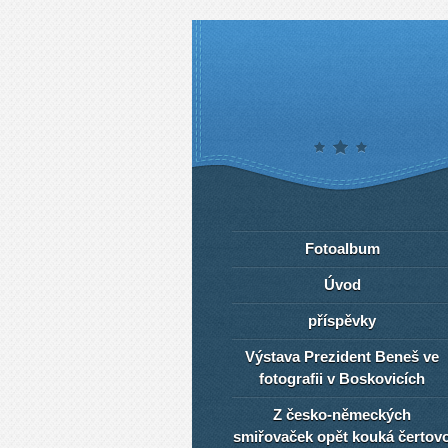
Fotoalbum
Úvod
příspěvky
Výstava Prezident Beneš ve
fotografii v Boskovicích
Z česko-německých
smiřovaček opět kouká čertov