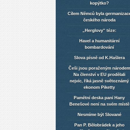
kopýtko?
Cílem Němců byla germanizac
českého národa
„Herglovy“ téze:
Havel a humanitární
bombardování
Slova písně od K.Hašlera
Češi jsou poraženým národe
Na členství v EU prodělali
nejvíc, říká jasně světoznámý
ekonom Piketty
Pamětní deska paní Hany
Benešové není na svém místě
Nesmíme být Slované
Pan P. Bělobrádek a jeho