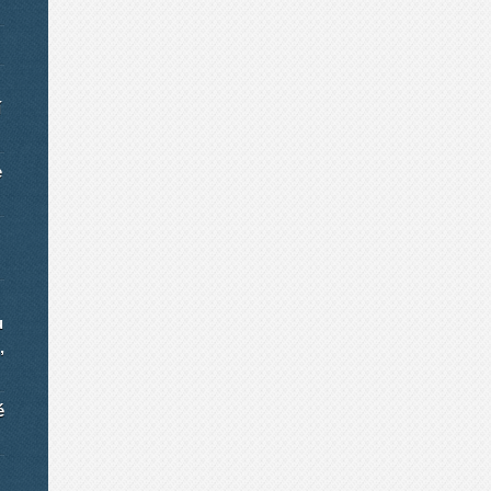
í
e
u
,
é