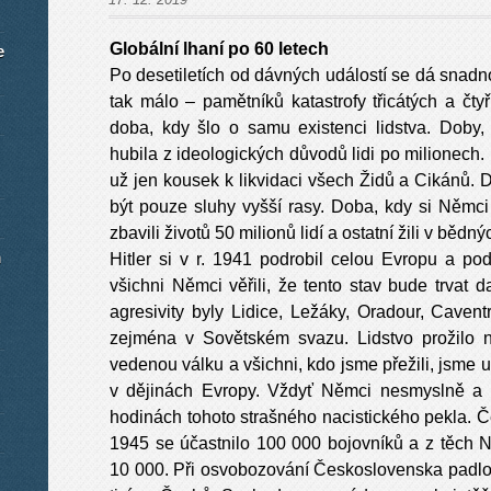
Globální lhaní po 60 letech
e
Po desetiletích od dávných událostí se dá snadn
tak málo – pamětníků katastrofy třicátých a čtyř
doba, kdy šlo o samu existenci lidstva. Doby, k
hubila z ideologických důvodů lidi po milionech
už jen kousek k likvidaci všech Židů a Cikánů.
být pouze sluhy vyšší rasy. Doba, kdy si Němci
zbavili životů 50 milionů lidí a ostatní žili v běd
m
Hitler si v r. 1941 podrobil celou Evropu a po
všichni Němci věřili, že tento stav bude trvat 
agresivity byly Lidice, Ležáky, Oradour, Caventr
zejména v Sovětském svazu. Lidstvo prožilo n
vedenou válku a všichni, kdo jsme přežili, jsme 
v dějinách Evropy. Vždyť Němci nesmyslně a m
hodinách tohoto strašného nacistického pekla. 
1945 se účastnilo 100 000 bojovníků a z těch N
10 000. Při osvobozování Československa padl