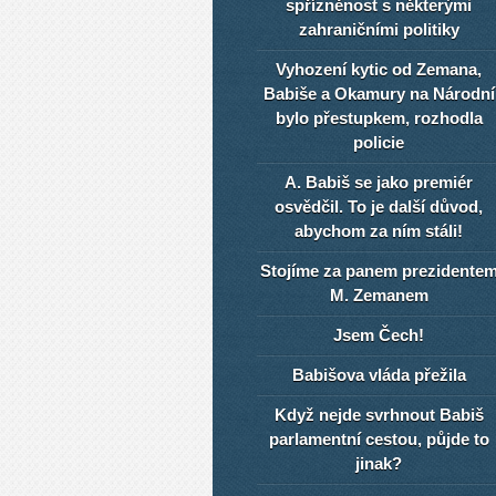
spřízněnost s některými
zahraničními politiky
Vyhození kytic od Zemana,
Babiše a Okamury na Národní
bylo přestupkem, rozhodla
policie
A. Babiš se jako premiér
osvědčil. To je další důvod,
abychom za ním stáli!
Stojíme za panem prezidente
M. Zemanem
Jsem Čech!
Babišova vláda přežila
Když nejde svrhnout Babiš
parlamentní cestou, půjde to
jinak?