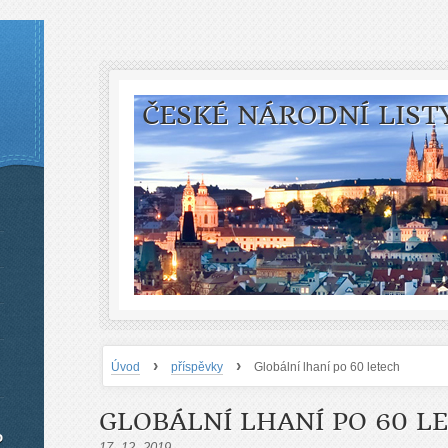
ČESKÉ NÁRODNÍ LIST
›
›
Úvod
příspěvky
Globální lhaní po 60 letech
GLOBÁLNÍ LHANÍ PO 60 L
o
17. 12. 2019