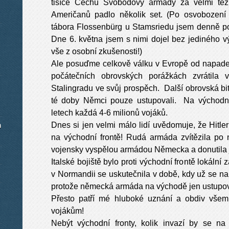
tisíce Čechů Svobodovy armády za velmi těž
Američanů padlo několik set. (Po osvobození
tábora Flossenbürg u Stamsriedu jsem denně pos
Dne 6. května jsem s nimi dojel bez jediného 
vše z osobní zkušenosti!)
Ale posuďme celkově válku v Evropě od napa
počátečních obrovských porážkách zvrátil
Stalingradu ve svůj prospěch. Další obrovská bi
té doby Němci pouze ustupovali. Na východní
letech každá 4-6 milionů vojáků.
m
Dnes si jen velmi málo lidí uvědomuje, že Hitle
na východní frontě! Rudá armáda zvítězila po
vojensky vyspělou armádou Německa a donutila j
Italské bojiště bylo proti východní frontě lokální
v Normandii se uskutečnila v době, kdy už se na
protože německá armáda na východě jen ustupoval
Přesto patří mé hluboké uznání a obdiv všem
vojákům!
Nebýt východní fronty, kolik invazí by se n