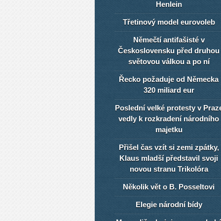
Henlein
Třetinový model eurovoleb
Němečtí antifašisté v
Československu před druhou
světovou válkou a po ní
Řecko požaduje od Německa
320 miliard eur
Poslední velké protesty v Praz
vedly k rozkradení národního
majetku
Přišel čas vzít si zemi zpátky,
Klaus mladší představil svoji
novou stranu Trikolóra
Několik vět o B. Posseltovi
Elegie národní bídy