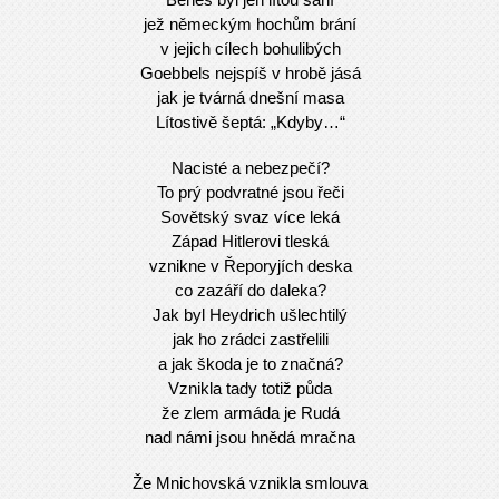
Beneš byl jen lítou saní
jež německým hochům brání
v jejich cílech bohulibých
Goebbels nejspíš v hrobě jásá
jak je tvárná dnešní masa
Lítostivě šeptá: „Kdyby…“
Nacisté a nebezpečí?
To prý podvratné jsou řeči
Sovětský svaz více leká
Západ Hitlerovi tleská
vznikne v Řeporyjích deska
co zazáří do daleka?
Jak byl Heydrich ušlechtilý
jak ho zrádci zastřelili
a jak škoda je to značná?
Vznikla tady totiž půda
že zlem armáda je Rudá
nad námi jsou hnědá mračna
Že Mnichovská vznikla smlouva