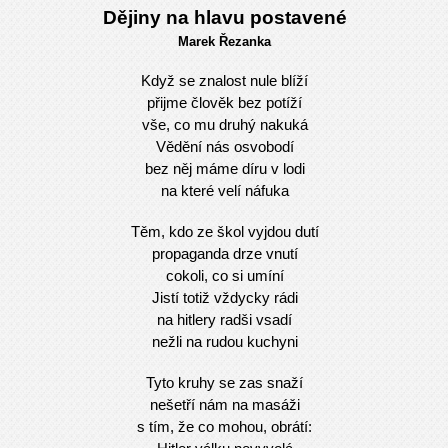
Dějiny na hlavu postavené
Marek Řezanka
Když se znalost nule blíží
přijme člověk bez potíží
vše, co mu druhý nakuká
Vědění nás osvobodí
bez něj máme díru v lodi
na které velí náfuka
Těm, kdo ze škol vyjdou dutí
propaganda drze vnutí
cokoli, co si umíní
Jistí totiž vždycky rádi
na hitlery radši vsadí
nežli na rudou kuchyni
Tyto kruhy se zas snaží
nešetří nám na masáži
s tím, že co mohou, obrátí: