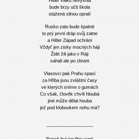
Hitler válku nevyvolá
bude brzy učit škola
stažená silnou opratí
Rusko zato bude špatné
to prý první dráp svůj zatne
a Hitler Západ ochrání
Vždyť jen zisky mocných hájí
Židé žili jako v Ráji
sahali ale po zbrani
Vlasovci pak Prahu spasí
za Hřiba jsou zvláštní časy
ve kterých sníme o gumách
Co však, člověk chvíli hloubá
jiné může dělat houba
jež pod kloboukem nohu má?
------------------------------