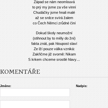
Západ se nám neomlouvá
to prý my jsme za vše vinní
Chudáčky jsme hnali malé
až se srdce svírá žalem
co Čech Němci zrůdné činí
Dokud školy neumožní
(stihnout by to měly do žní)
fakta znát, pak hloupost slaví
Ze lží pouze válka vzniká:
Zakřičme již svorně: Nikam
S krkem chceme srostlé hlavy…
KOMENTÁŘE
Jméno:
Nadpis: