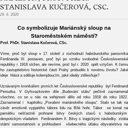
STANISLAVA KUČEROVÁ, CSC.
29. 6. 2020
Co symbolizuje Mariánský sloup na
Staroměstském náměstí?
Prof. PhDr. Stanislava Kučerová, CSc.
Víme, proč byl sloup v 17. století z rozhodnutí habsburského panovníka
Ferdinanda III. postaven, proč byl po vzniku svobodné Československé
republiky r. 1918 stržen, ale nevíme, proč byl r. 2020 opět vztyčen. K čemu
ho zastupitelstvo historické části Prahy probudilo k novému životu? Jaké
ideje hlásá a sděluje kolemjdoucím, jaké ideály ztělesňuje?
Uznávaným kronikářem prvních let Československé republiky byl Ferdinand
Peroutka. V čtyřsvazkovém díle „Budování státu“ pečlivě zaznamenal
všechno, co se u nás na veřejnosti dělo od roku 1918 do roku 1922.
Zaznamenal i kapitolku „Povalení mariánského sloupu“. Stalo se tak na
závěr emotivně vypjatého tábora lidu na Bílé hoře. Tábor se konal na
památku nešťastně prohrané bitvy českých stavů s habsburským
despotickým vladařem Ferdinandem II. Bitvy s tragickými následky: ztráta
státní samostatnosti a prohloubení všebecného útlaku obyvatelstva na