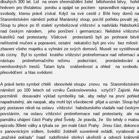
dlouhých 300 let. Lid na onom shromáždění želel bělohorské bitvy, hořel
hněvem pro třistaletou porobu a opájel se pocitem spravedlivé nápravy a
svobody, kterou právě získal. Když na své cestě z Bílé hory domů na
Staroměstském náměstí potkal Mariánský sloup, pocítil potřebu povalit jej.
Sloup tu přece po tři staletí symbolizoval vítězství a nadvládu Habsburků
nad českým národem, jeho ponížení i germanizaci. Nelidské vítězství
katolíků nad protestanty. Vůdcové protestantů byli po prohrané bitvě
nelítostně mučeni a popraveni, ostatní nekatolíci byli pro víru bez milosti
zbaveni všeho majetku a vyhnáni ze svých domovů. Museli se vystěhovat
do ciziny. Byl to symbol krutého vítězství protireformace nad reformací a
nástupu protireformačního režimu podezírání, pronásledování a
nemilosrdných trestů. Tatam byla snášenlivost a ohled na svobodu
přesvědčení a hlas svědomí.
A právě tento symbol chtěli obnovitelé sloupu znovu na Staroměstském
náměstí po 100 letech od vzniku Československa vztyčit? Zajisté. Ale
pozměnili dosavadní výklad symboliky tak, aby nebyl na první pohled
napadnutelný, ale naopak, aby mohl být všeobecně přijat a uznán. Sloup byl
prý postaven nikoli na oslavu vítězství habsburského vladaře nad českým
povstáním, na oslavu vítězství protireformace nad protestanty, ale na
památku uhájení části Prahy před Švédy. Je pravda, že šlo tehdy o malou
epizodu 30leté války a týkala se jen malé části Prahy. Jinou část, dokonce
s panovnickým sídlem, švédští žoldnéři suverénně ovládli, vyrabovali a
„pražské poklady“ (např. rudolfinské sbírky) ukořistili a odvezli královně