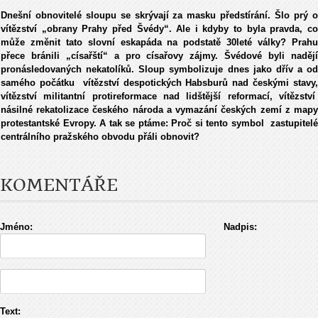
Dnešní obnovitelé sloupu se skrývají za masku předstírání. Šlo prý o
vítězství „obrany Prahy před Švédy“. Ale i kdyby to byla pravda, co
může změnit tato slovní eskapáda na podstatě 30leté války? Prahu
přece bránili „císařští“ a pro císařovy zájmy. Švédové byli nadějí
pronásledovaných nekatolíků. Sloup symbolizuje dnes jako dřív a od
samého počátku vítězství despotických Habsburů nad českými stavy,
vítězství militantní protireformace nad lidštější reformací, vítězství
násilné rekatolizace českého národa a vymazání českých zemí z mapy
protestantské Evropy. A tak se ptáme: Proč si tento symbol zastupitelé
centrálního pražského obvodu přáli obnovit?
KOMENTÁŘE
Jméno:
Nadpis:
Text: