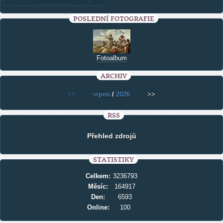
POSLEDNÍ FOTOGRAFIE
Fotoalbum
ARCHIV
<<
srpen
/
2026
>>
RSS
Přehled zdrojů
STATISTIKY
Celkem:
3236793
Měsíc:
164917
Den:
6593
Online:
100