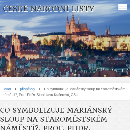
ČESKÉ NÁRODNÍ LISTY
›
›
Úvod
příspěvky
Co symbolizuje Mariánský sloup na Staroměstském
náměstí?, Prof. PhDr. Stanislava Kučerová, CSc.
CO SYMBOLIZUJE MARIÁNSKÝ
SLOUP NA STAROMĚSTSKÉM
NÁMĚSTÍ?, PROF. PHDR.