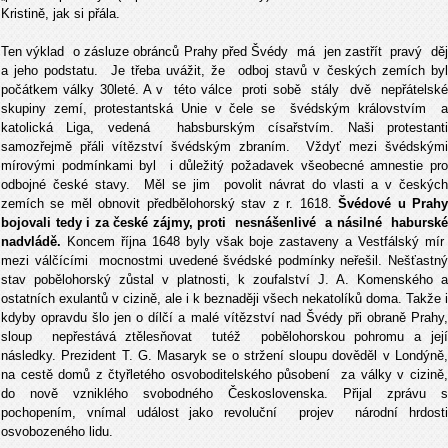
Kristině, jak si přála.
Ten výklad o zásluze obránců Prahy před Švédy má jen zastřít pravý děj
a jeho podstatu. Je třeba uvážit, že odboj stavů v českých zemích byl
počátkem války 30leté. A v této válce proti sobě stály dvě nepřátelské
skupiny zemí, protestantská Unie v čele se švédským královstvím a
katolická Liga, vedená habsburským císařstvím. Naši protestanti
samozřejmě přáli vítězství švédským zbraním. Vždyť mezi švédskými
mírovými podmínkami byl i důležitý požadavek všeobecné amnestie pro
odbojné české stavy. Měl se jim povolit návrat do vlasti a v českých
zemích se měl obnovit předbělohorský stav z r. 1618.
Švédové u Prah
bojovali tedy i za české zájmy, proti nesnášenlivé a násilné haburské
nadvládě.
Koncem října 1648 byly však boje zastaveny a Vestfálský mír
mezi válčícími mocnostmi uvedené švédské podmínky neřešil. Nešťastný
stav pobělohorský zůstal v platnosti, k zoufalství J. A. Komenského a
ostatních exulantů v cizině, ale i k beznaději všech nekatolíků doma. Takže i
kdyby opravdu šlo jen o dílčí a malé vítězství nad Švédy při obraně Prahy,
sloup nepřestává ztělesňovat tutéž pobělohorskou pohromu a její
následky. Prezident T. G. Masaryk se o stržení sloupu dověděl v Londýně,
na cestě domů z čtyřletého osvoboditelského působení za války v cizině,
do nově vzniklého svobodného Československa. Přijal zprávu s
pochopením, vnímal událost jako revoluční projev národní hrdosti
osvobozeného lidu.