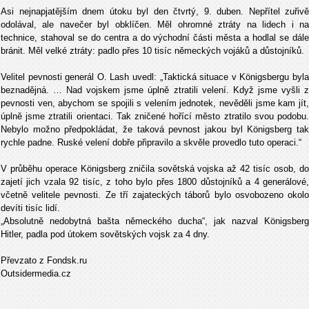
Asi nejnapjatějším dnem útoku byl den čtvrtý, 9. duben. Nepřítel zuřivě
odolával, ale navečer byl obklíčen. Měl ohromné ztráty na lidech i na
technice, stahoval se do centra a do východní části města a hodlal se dále
bránit. Měl velké ztráty: padlo přes 10 tisíc německých vojáků a důstojníků.
Velitel pevnosti generál O. Lash uvedl: „Taktická situace v Königsbergu byla
beznadějná. … Nad vojskem jsme úplně ztratili velení. Když jsme vyšli z
pevnosti ven, abychom se spojili s velením jednotek, nevěděli jsme kam jít,
úplně jsme ztratili orientaci. Tak zničené hořící město ztratilo svou podobu.
Nebylo možno předpokládat, že taková pevnost jakou byl Königsberg tak
rychle padne. Ruské velení dobře připravilo a skvěle provedlo tuto operaci.“
V průběhu operace Königsberg zničila sovětská vojska až 42 tisíc osob, do
zajetí jich vzala 92 tisíc, z toho bylo přes 1800 důstojníků a 4 generálové,
včetně velitele pevnosti. Ze tří zajateckých táborů bylo osvobozeno okolo
devíti tisíc lidí.
„Absolutně nedobytná bašta německého ducha“, jak nazval Königsberg
Hitler, padla pod útokem sovětských vojsk za 4 dny.
Převzato z Fondsk.ru
Outsidermedia.cz