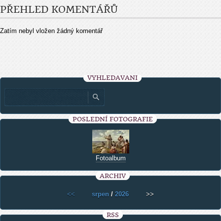
PŘEHLED KOMENTÁŘŮ
Zatím nebyl vložen žádný komentář
VYHLEDÁVÁNÍ
POSLEDNÍ FOTOGRAFIE
Fotoalbum
ARCHIV
<<
srpen
/
2026
>>
RSS