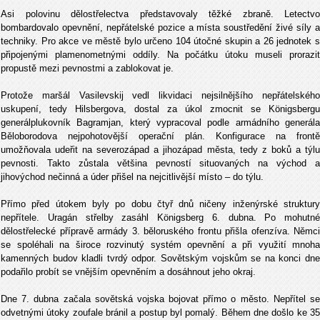
Asi polovinu dělostřelectva představovaly těžké zbraně. Letectvo
bombardovalo opevnění, nepřátelské pozice a místa soustředění živé síly a
techniky. Pro akce ve městě bylo určeno 104 útočné skupin a 26 jednotek s
připojenými plamenometnými oddíly. Na počátku útoku museli prorazit
propustě mezi pevnostmi a zablokovat je.
Protože maršál Vasilevskij vedl likvidaci nejsilnějšího nepřátelského
uskupení, tedy Hilsbergova, dostal za úkol zmocnit se Königsbergu
generálplukovník Bagramjan, který vypracoval podle armádního generála
Běloborodova nejpohotovější operační plán. Konfigurace na frontě
umožňovala udeřit na severozápad a jihozápad města, tedy z boků a týlu
pevnosti. Takto zůstala většina pevností situovaných na východ a
jihovýchod nečinná a úder přišel na nejcitlivější místo – do týlu.
Přímo před útokem byly po dobu čtyř dnů ničeny inženýrské struktury
nepřítele. Uragán střelby zasáhl Königsberg 6. dubna. Po mohutné
dělostřelecké přípravě armády 3. běloruského frontu přišla ofenzíva. Němci
se spoléhali na široce rozvinutý systém opevnění a při využití mnoha
kamenných budov kladli tvrdý odpor. Sovětským vojskům se na konci dne
podařilo probít se vnějším opevněním a dosáhnout jeho okraj.
Dne 7. dubna začala sovětská vojska bojovat přímo o město. Nepřítel se
odvetnými útoky zoufale bránil a postup byl pomalý. Během dne došlo ke 35