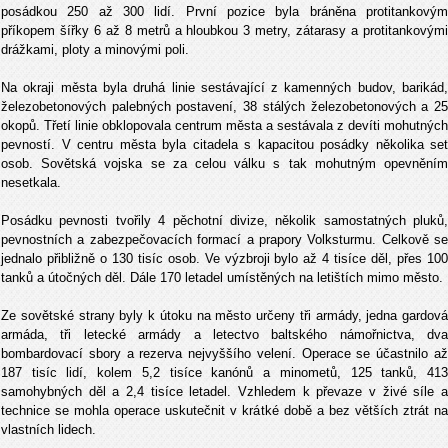
posádkou 250 až 300 lidí. První pozice byla bráněna protitankovým
příkopem šířky 6 až 8 metrů a hloubkou 3 metry, zátarasy a protitankovými
drážkami, ploty a minovými poli.
Na okraji města byla druhá linie sestávající z kamenných budov, barikád,
železobetonových palebných postavení, 38 stálých železobetonových a 25
okopů. Třetí linie obklopovala centrum města a sestávala z devíti mohutných
pevností. V centru města byla citadela s kapacitou posádky několika set
osob. Sovětská vojska se za celou válku s tak mohutným opevněním
nesetkala.
Posádku pevnosti tvořily 4 pěchotní divize, několik samostatných pluků,
pevnostních a zabezpečovacích formací a prapory Volksturmu. Celkově se
jednalo přibližně o 130 tisíc osob. Ve výzbroji bylo až 4 tisíce děl, přes 100
tanků a útočných děl. Dále 170 letadel umístěných na letištích mimo město.
Ze sovětské strany byly k útoku na město určeny tři armády, jedna gardová
armáda, tři letecké armády a letectvo baltského námořnictva, dva
bombardovací sbory a rezerva nejvyššího velení. Operace se účastnilo až
187 tisíc lidí, kolem 5,2 tisíce kanónů a minometů, 125 tanků, 413
samohybných děl a 2,4 tisíce letadel. Vzhledem k převaze v živé síle a
technice se mohla operace uskutečnit v krátké době a bez větších ztrát na
vlastních lidech.