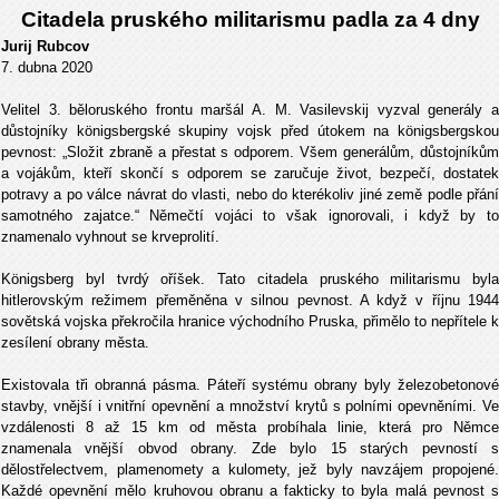
Citadela pruského militarismu padla za 4 dny
Jurij Rubcov
7. dubna 2020
Velitel 3. běloruského frontu maršál A. M. Vasilevskij vyzval generály a
důstojníky königsbergské skupiny vojsk před útokem na königsbergskou
pevnost: „Složit zbraně a přestat s odporem. Všem generálům, důstojníkům
a vojákům, kteří skončí s odporem se zaručuje život, bezpečí, dostatek
potravy a po válce návrat do vlasti, nebo do kterékoliv jiné země podle přání
samotného zajatce.“ Němečtí vojáci to však ignorovali, i když by to
znamenalo vyhnout se krveprolití.
Königsberg byl tvrdý oříšek. Tato citadela pruského militarismu byla
hitlerovským režimem přeměněna v silnou pevnost. A když v říjnu 1944
sovětská vojska překročila hranice východního Pruska, přimělo to nepřítele k
zesílení obrany města.
Existovala tři obranná pásma. Páteří systému obrany byly železobetonové
stavby, vnější i vnitřní opevnění a množství krytů s polními opevněními. Ve
vzdálenosti 8 až 15 km od města probíhala linie, která pro Němce
znamenala vnější obvod obrany. Zde bylo 15 starých pevností s
dělostřelectvem, plamenomety a kulomety, jež byly navzájem propojené.
Každé opevnění mělo kruhovou obranu a fakticky to byla malá pevnost s