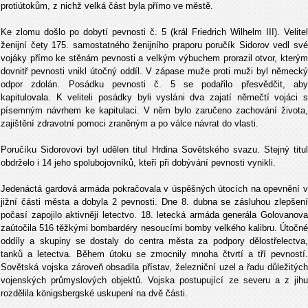
protiútokům, z nichž velká část byla přímo ve městě.
Ke zlomu došlo po dobytí pevnosti č. 5 (král Friedrich Wilhelm III). Velitel
ženijní čety 175. samostatného ženijního praporu poručík Sidorov vedl své
vojáky přímo ke stěnám pevnosti a velkým výbuchem prorazil otvor, kterým
dovnitř pevnosti vnikl útočný oddíl. V zápase muže proti muži byl německý
odpor zdolán. Posádku pevnosti č. 5 se podařilo přesvědčit, aby
kapitulovala. K veliteli posádky byli vysláni dva zajatí němečtí vojáci s
písemným návrhem ke kapitulaci. V něm bylo zaručeno zachování života,
zajištění zdravotní pomoci zraněným a po válce návrat do vlasti.
Poručíku Sidorovovi byl udělen titul Hrdina Sovětského svazu. Stejný titul
obdrželo i 14 jeho spolubojovníků, kteří při dobývání pevnosti vynikli.
Jedenáctá gardová armáda pokračovala v úspěšných útocích na opevnění v
jižní části města a dobyla 2 pevnosti. Dne 8. dubna se zásluhou zlepšení
počasí zapojilo aktivněji letectvo. 18. letecká armáda generála Golovanova
zaútočila 516 těžkými bombardéry nesoucími bomby velkého kalibru. Útočné
oddíly a skupiny se dostaly do centra města za podpory dělostřelectva,
tanků a letectva. Během útoku se zmocnily mnoha čtvrtí a tří pevností.
Sovětská vojska zároveň obsadila přístav, železniční uzel a řadu důležitých
vojenských průmyslových objektů. Vojska postupující ze severu a z jihu
rozdělila königsbergské uskupení na dvě části.