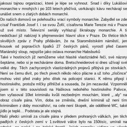
jakousi tajnou organizaci, které je lépe se vyhnout. Snad i díky Lukášovi
monarchie v mnohých i po 103 letech přežívá, usrkávajíc kávu nechávají se
unášet snem o zlatých dobách monarchii.
Do našich domovů se polehoučku vrací symboly monarchie. Zabydlel se zde
císař František Josef I. i se svou Žofií, císařovna Marie Terezie má v Praze
už své místo. Televizní seriály vyhlazují škraloupy monarchie. A ti
nedočkaví již nabízejí k přejmenování hlavní ulice v Praze. Do třetice těch
skvělých zpráv z Prahy přidávám, že na Staroměstském náměstí, jen
kousek od popravčích špalků 27 českých pánů, vyrostl před časem
Mariánský sloup, nejspíše jako oslava monarchie Habsburků
Také v hostincích již nemůžeme vést hlasité vlastizrádné řeči, své názory
šeptáme, nebo si je necháváme doma. Bretschneiderové si dnes užívají své
velké dny. Těch zachycených vlastizrádných projevů přibývá po stovkách.
Není se čemu divit, po třech pivech někdo něco plácne a už toho „zločince“
mohou vést před zraky jeho dítek na policejní stanici. K němu připojí i
hostinského, protože mlčky přihlížel a souseda, že jim nezavolal. Vzpomněl
jsem si v této souvislosti na Haškova nebohého hostinského Palivce,
ten vyfasoval 10let kriminálu kvůli nezbedným mouchám, které „..aly“ na
obraz císaře pána. Vím, doba se změnila, dnešní kriminál už není tím
kriminálem z doby mocnářství, na cele není škopek, ale oddělené WC, také
jídlo je teplé… Podstata je ale stejná.
Naši předci umírali za císaře pána v předem prohraných válkách, jen těch
padlých z českých zemí v 1.světové válce bylo na 150tisíc, umírali na