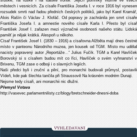
srbské, na ruské i na italské frontě. Jejich pomníky vidíme ve všech
městech i vesnicích. Za císaře Františka Josefa I. v roce 1916 byl vynesen
rozsudek smrti nad řadou předních českých politiků, jako byl Karel Kramář,
Alois Rašín či Václav J. Klofáč. Od popravy je zachránila jen smrt císaře
Františka Josefa I. a amnestie nového císaře Karla I. Přesto byl císař
František Josef I. zařazen mezi význačné osobnosti našeho státu. Lidská
paměť je nějak krátká. Alespoň u někoho.
Císař František Josef I. (1830 – 1916) a císařovna Alžběta mají dnes čestné
místo v panteonu Národního muzea, jen kousek od TGM. Místo mu udělal
nacisty popravený autor „Reportáže…“ Julius Fučík. TGM a Karel Havlíček
Borovský si s císařem budou mít co říci, Havlíček o svém vyhnanství v
Brixenu, TGM zase o odboji i o slavných legiích.
Naši předci byli i zruční a pilní, pro monarchii budovali průmysl, postavili
Vídeň, kde pak šlechta tančila při Straussově Na krásném modrém Dunaji.
Nejsme tedy císaři, ani monarchii nic dlužni.
Přemysl Votava
http://vasevec.parlamentnilisty.cz/blogy/bretschneider-dnesni-doba
VYHLEDÁVÁNÍ