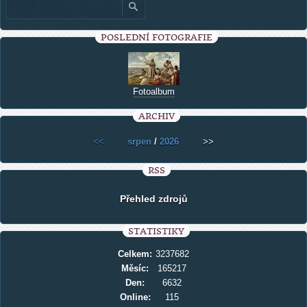
POSLEDNÍ FOTOGRAFIE
Fotoalbum
ARCHIV
<<
srpen
/
2026
>>
RSS
Přehled zdrojů
STATISTIKY
Celkem:
3237682
Měsíc:
165217
Den:
6632
Online:
115