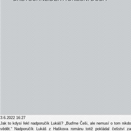
3.6.2022 16:27
Jak to kdysi řekl nadporučík Lukáš? „Buďme Češi, ale nemusí o tom nikdo
vědět.“ Nadporučík Lukáš z Haškova románu totiž pokládal češství za