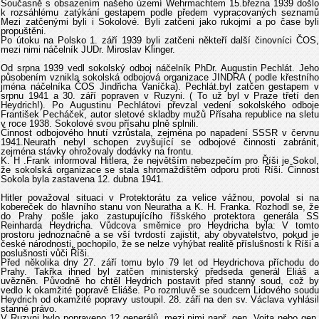
Současně s obsazením našeho území Wehrmachtem 15.března 1939 došlo
k rozsáhlému zatýkání gestapem podle předem vypracovaných seznamů
Mezi zatčenými byli i Sokolové. Byli zatčeni jako rukojmí a po čase byli
propuštěni.
Po útoku na Polsko 1. září 1939 byli zatčeni někteří další činovníci ČOS,
mezi nimi náčelník JUDr. Miroslav Klinger.
Od srpna 1939 vedl sokolský odboj náčelník PhDr. Augustin Pechlát. Jeho
působením vznikla sokolská odbojová organizace JINDRA ( podle křestního
jména náčelníka ČOS Jindřicha Vaníčka). Pechlát.byl zatčen gestapem v
srpnu 1941 a 30. září popraven v Ruzyni. ( To už byl v Praze třetí den
Heydrich!). Po Augustinu Pechlátovi převzal vedení sokolského odboje
František Pecháček, autor sletové skladby mužů Přísaha republice na sletu
v roce 1938. Sokolové svou přísahu plně splnili.
Činnost odbojového hnutí vzrůstala, zejména po napadení SSSR v červnu
1941.Neurath nebyl schopen zvyšující se odbojové činnosti zabránit,
zejména stávky ohrožovaly dodávky na frontu.
K. H .Frank informoval Hitlera, že největším nebezpečím pro Říši je Sokol,
že sokolská organizace se stala shromaždištěm odporu proti Říši. Činnost
Sokola byla zastavena 12. dubna 1941.
Hitler považoval situaci v Protektorátu za velice vážnou, povolal si na
kobereček do hlavního stanu von Neuratha a K. H. Franka. Rozhodl se, že
do Prahy pošle jako zastupujícího říšského protektora generála SS
Reinharda Heydricha. Vůdcova směrnice pro Heydricha byla: V tomto
prostoru jednoznačně a se vší tvrdostí zajistit, aby obyvatelstvo, pokud je
české národnosti, pochopilo, že se nelze vyhýbat realitě příslušnosti k Říši a
poslušnosti vůči Říši.
Před několika dny 27. září tomu bylo 79 let od Heydrichova příchodu do
Prahy. Takřka ihned byl zatčen ministerský předseda generál Eliáš a
uvězněn. Původně ho chtěl Heydrich postavit před stanný soud, což by
vedlo k okamžité popravě Eliáše. Po rozmluvě se soudcem Lidového soudu
Heydrich od okamžité popravy ustoupil. 28. září na den sv. Václava vyhlásil
stanné právo.
V Ruzyni bylo popraveno 12 generálů, mezi nimi např. gen. Vojta nebo gen.