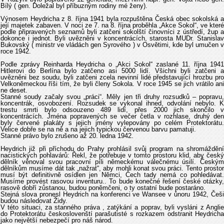
Bílý ( gen. Doležal byl příbuzným rodiny mé ženy).
Výnosem Heydricha z 8. října 1941 byla rozpuštěna Česká obec sokolská a
její majetek zabaven. V noci ze 7. na 8. října proběhla „Akce Sokol“, ve které
podle připravených seznamů byli zatčeni sokolští činovníci z ústředí, žup a
dokonce i jednot. Byli uvězněni v koncentrácích, starosta MUDr. Stanislav
Bukovský ( ministr ve vládách gen Syrového ) v Osvětimi, kde byl umučen v
roce 1942.
Podle zprávy Reinharda Heydricha o „Akci Sokol“ zaslané 11. října 1941
Hitlerovi do Berlína bylo zatčeno asi 5000 lidí. Všichni byli zatčeni a
uvězněni bez soudu, byli zatčeni zcela nevinní lidé představující hrozbu pro
Velkoněmeckou říši tím, že byli členy Sokola. V roce 1945 se jich vrátilo ani
ne deset.
Stanné soudy začaly svou „práci“. Měly jen tři druhy rozsudků – popravu,
koncentrák, osvobození. Rozsudek se vykonal ihned, odvolání nebylo. K
trestu smrti bylo odsouzeno 489 lidí, přes 2000 jich skončilo v
koncentrácích. Jména popravených se večer četla v rozhlase, druhý den
byly červené plakáty s jejich jmény vylepovány po celém Protektorátu.
Velice dobře se na ně a na jejich typickou červenou barvu pamatuji.
Stanné právo bylo zrušeno až 20. ledna 1942.
Heydrich již při příchodu do Prahy prohlásil svůj program na shromáždění
nacistických pohlavárů: Řekl, že potřebuje v tomto prostoru klid, aby český
dělník věnoval svou pracovní píli německému válečnému úsilí. Českým
dělníkům musíme dát tak „nažrat“, aby mohli konat svou práci. Tento prostor
musí být definitivně osídlen jen Němci, Čech tady nemá co pohledávat.
Musíme provést rasovou inventuru.. To bude konečné řešení české otázky,
rasově dobří zůstanou, budou poněmčeni, o ty ostatní bude postaráno.
Stejná slova pronesl Heydrich na konferenci ve Wansee v ůnoru 1942, Češi
budou následovat Židy.
V této situaci, za stanného práva , zatýkání a poprav, byli vysláni z Anglie
do Protektorátu českoslovenští parašutisté s rozkazem odstranit Heydricha
jako největší nebezpečí pro náš národ.