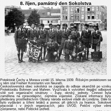
8. říjen, památný den Sokolstva
Potektorát Čechy a Morava vznikl 15. března 1939. Říšským protektorem se
v něm stal Freiherr Konstantin von Neurath.
Československá obec sokolská se zapojila do odboje okamžitě po vzniku
Protektorátu Bohmen und Mahren. Využívala k vytvoření ilegální odbojové
sítě své organizační struktury – župy, okrsky, jednoty. Činnost byla
zaměřena na zpravodajství, zejména vojenské. Získané informace byly
předávány prostřednictvím Obrany národa exilové vládě do Londýna. Dále to
bylo vydávání a šíření letáků a pomoc při útěcích za hranice. Sokolové
pracovali i v jiných organizacích, jako ÚVOD, Petiční výbor věrni
zůstaneme, nebo Politické ústředí.