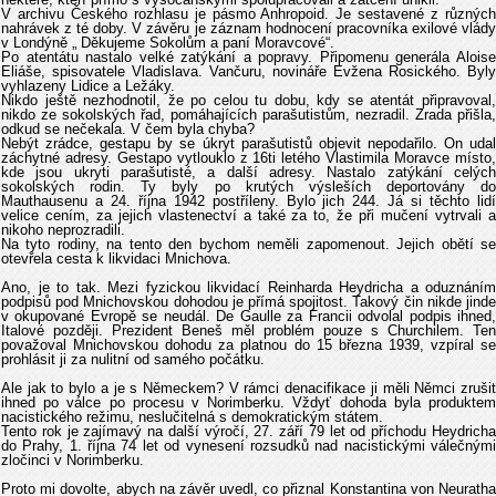
V archivu Českého rozhlasu je pásmo Anhropoid. Je sestavené z různých
nahrávek z té doby. V závěru je záznam hodnocení pracovníka exilové vlády
v Londýně „ Děkujeme Sokolům a paní Moravcové“.
Po atentátu nastalo velké zatýkání a popravy. Připomenu generála Aloise
Eliáše, spisovatele Vladislava. Vančuru, novináře Evžena Rosického. Byly
vyhlazeny Lidice a Ležáky.
Nikdo ještě nezhodnotil, že po celou tu dobu, kdy se atentát připravoval,
nikdo ze sokolských řad, pomáhajících parašutistům, nezradil. Zrada přišla,
odkud se nečekala. V čem byla chyba?
Nebýt zrádce, gestapu by se úkryt parašutistů objevit nepodařilo. On udal
záchytné adresy. Gestapo vytlouklo z 16ti letého Vlastimila Moravce místo,
kde jsou ukryti parašutisté, a další adresy. Nastalo zatýkání celých
sokolských rodin. Ty byly po krutých výsleších deportovány do
Mauthausenu a 24. října 1942 postříleny. Bylo jich 244. Já si těchto lidí
velice cením, za jejich vlastenectví a také za to, že při mučení vytrvali a
nikoho neprozradili.
Na tyto rodiny, na tento den bychom neměli zapomenout. Jejich obětí se
otevřela cesta k likvidaci Mnichova.
Ano, je to tak. Mezi fyzickou likvidací Reinharda Heydricha a oduznáním
podpisů pod Mnichovskou dohodou je přímá spojitost. Takový čin nikde jinde
v okupované Evropě se neudál. De Gaulle za Francii odvolal podpis ihned,
Italové později. Prezident Beneš měl problém pouze s Churchilem. Ten
považoval Mnichovskou dohodu za platnou do 15 března 1939, vzpíral se
prohlásit ji za nulitní od samého počátku.
Ale jak to bylo a je s Německem? V rámci denacifikace ji měli Němci zrušit
ihned po válce po procesu v Norimberku. Vždyť dohoda byla produktem
nacistického režimu, neslučitelná s demokratickým státem.
Tento rok je zajímavý na další výročí, 27. září 79 let od příchodu Heydricha
do Prahy, 1. října 74 let od vynesení rozsudků nad nacistickými válečnými
zločinci v Norimberku.
Proto mi dovolte, abych na závěr uvedl, co přiznal Konstantina von Neuratha