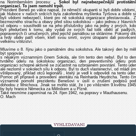
na Norimberském procesu:
„ Sokol byl nejnebezpečnější protistátn
organizací. To jsem nemohl trpět.
Prezident Beneš po válce napsal, že němečtí okupanti si byli dobře vědomi,
jak hluboce v našich srdcích byla zakořeněna myšlenka Tyršova a dobře si
byli vědomi nebezpečí, které pro ně sokolská organizace přestavovala.. Z
bezmezného strachu a obavy před silou sokolskou – jako jednou z hlavních
sil odporu – soustředili se na jeho příslušníky jako na jedny z prvých, kdo
byli předurčeni k tomu, aby vydali ze svých řad tolik obětí ať padlých,
popravených či umučených, před jejichž památkou se skláníme. Pokorný dík
a hrdý obdiv patří všem, kteří svou smrtí, svými útrapami dali posvěcení
velkému vítězství.
Mluvíme o 8. říjnu jako o památném dnu sokolstva. Ale takový den by měl
být spojován
s nějakým významným činem Sokola, ale tím tento den nebyl. Byl to den
tvrdého úderu na sokolskou organizaci, den preventivního úderu proti
organizaci schopné aktivně se zúčastnit na ozbrojeném povstání. Tento úder
ale nezlomil v sokolech sílu k odporu. Byl to duch vlastenectví, od mládí jim
vštěpovaný, příklad otců legionářů , který je vedl k odpovědi na tento úder.
Pomoc při přípravě a provedení atentátu na Reinharda Heydricha. Tento čin
významně pomohl prezidentu Benešovi v úsilí o zrušení podpisů pod
dohodou z Mnichova. Jinak se mohlo stát, že i po vítězném 9.květnu 1945
by byly hranice Německa za Mělníkem a u Plzně.
Také nesmíme zapomínat na 24. říjen 1942, na popravy v Mauthausenu.
O. Mach
VYHLEDÁVÁNÍ