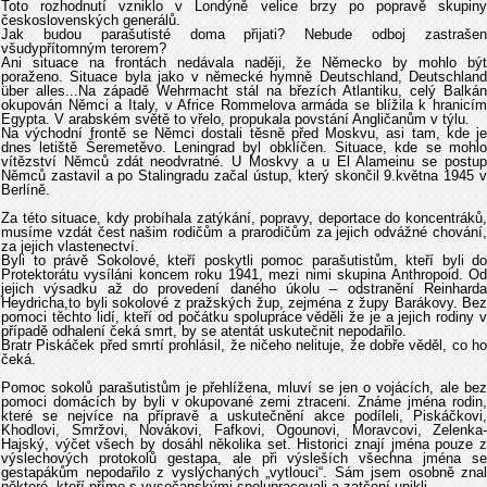
Toto rozhodnutí vzniklo v Londýně velice brzy po popravě skupiny
československých generálů.
Jak budou parašutisté doma přijati? Nebude odboj zastrašen
všudypřítomným terorem?
Ani situace na frontách nedávala naději, že Německo by mohlo být
poraženo. Situace byla jako v německé hymně Deutschland, Deutschland
über alles...Na západě Wehrmacht stál na březích Atlantiku, celý Balkán
okupován Němci a Italy, v Africe Rommelova armáda se blížila k hranicím
Egypta. V arabském světě to vřelo, propukala povstání Angličanům v týlu.
Na východní frontě se Němci dostali těsně před Moskvu, asi tam, kde je
dnes letiště Šeremetěvo. Leningrad byl obklíčen. Situace, kde se mohlo
vítězství Němců zdát neodvratné. U Moskvy a u El Alameinu se postup
Němců zastavil a po Stalingradu začal ústup, který skončil 9.května 1945 v
Berlíně.
Za této situace, kdy probíhala zatýkání, popravy, deportace do koncentráků,
musíme vzdát čest našim rodičům a prarodičům za jejich odvážné chování,
za jejich vlastenectví.
Byli to právě Sokolové, kteří poskytli pomoc parašutistům, kteří byli do
Protektorátu vysíláni koncem roku 1941, mezi nimi skupina Anthropoid. Od
jejich výsadku až do provedení daného úkolu – odstranění Reinharda
Heydricha,to byli sokolové z pražských žup, zejména z župy Barákovy. Bez
pomoci těchto lidí, kteří od počátku spolupráce věděli že je a jejich rodiny v
případě odhalení čeká smrt, by se atentát uskutečnit nepodařilo.
Bratr Piskáček před smrtí prohlásil, že ničeho nelituje, že dobře věděl, co ho
čeká.
Pomoc sokolů parašutistům je přehlížena, mluví se jen o vojácích, ale bez
pomoci domácích by byli v okupované zemi ztraceni. Známe jména rodin,
které se nejvíce na přípravě a uskutečnění akce podíleli, Piskáčkovi,
Khodlovi, Smržovi, Novákovi, Fafkovi, Ogounovi, Moravcovi, Zelenka-
Hajský, výčet všech by dosáhl několika set. Historici znají jména pouze z
výslechových protokolů gestapa, ale při výsleších všechna jména se
gestapákům nepodařilo z vyslýchaných „vytlouci“. Sám jsem osobně znal
některé, kteří přímo s vysočanskými spolupracovali a zatčení unikli.