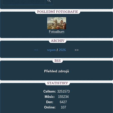
POSLEDNÍ FOTOGRAFIE
Fotoalbum
ARCHIV
<<
srpen
/
2026
>>
RSS
Přehled zdrojů
STATISTIKY
Celkem:
3251573
Měsíc:
155234
Den:
6427
Online:
107