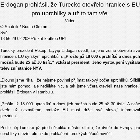
Erdogan prohlásil, že Turecko otevřelo hranice s EU
pro uprchlíky a už to tam vře.
Video
© Sputnik / Burcu Okutan
Svět
13:56 29.02.2020Získat krátkou URL
Turecký prezident Recep Tayyip Erdogan uvedl, že jeho země otevřela své
hranice s EU syrským uprchlíkům. „
Prošlo již 18 000 uprchlíků a dnes jich
možná bude 25 až 30 tisíc,“ vzkázal prezident. Jeho vystoupení vysílala
televizní stanice NYV.
„Dlouho jsme říkali, že nejsme povinni přijímat takový počet uprchlíků. Slíbili
jste nám pomoc, ale neděláte nic, a tak jsme včera otevřeli naše hranice,“
prohlásil Erdogan v Istanbulu.
„Prošlo již 18 000 uprchlíků a dnes jich možná bude 25 až 30 tisíc. A naše
dveře už nezavřeme, protože EU musí držet své slovo,“ informoval
prezident.
Podle něj Turecko již před několika měsíci slíbilo, že dveře do Evropy pro
uprchlíky otevře, ale nikdo prohlášení tureckých úřadů nevěřil.