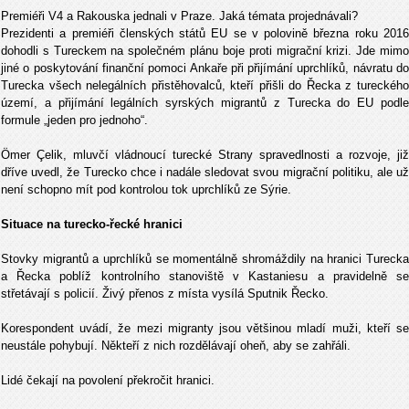
Premiéři V4 a Rakouska jednali v Praze. Jaká témata projednávali?
Prezidenti a premiéři členských států EU se v polovině března roku 2016
dohodli s Tureckem na společném plánu boje proti migrační krizi. Jde mimo
jiné o poskytování finanční pomoci Ankaře při přijímání uprchlíků, návratu do
Turecka všech nelegálních přistěhovalců, kteří přišli do Řecka z tureckého
území, a přijímání legálních syrských migrantů z Turecka do EU podle
formule „jeden pro jednoho“.
Ömer Çelik, mluvčí vládnoucí turecké Strany spravedlnosti a rozvoje, již
dříve uvedl, že Turecko chce i nadále sledovat svou migrační politiku, ale už
není schopno mít pod kontrolou tok uprchlíků ze Sýrie.
Situace na turecko-řecké hranici
Stovky migrantů a uprchlíků se momentálně shromáždily na hranici Turecka
a Řecka poblíž kontrolního stanoviště v Kastaniesu a pravidelně se
střetávají s policií. Živý přenos z místa vysílá Sputnik Řecko.
Korespondent uvádí, že mezi migranty jsou většinou mladí muži, kteří se
neustále pohybují. Někteří z nich rozdělávají oheň, aby se zahřáli.
Lidé čekají na povolení překročit hranici.