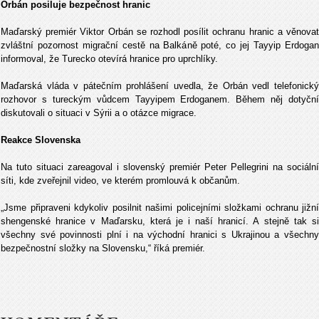
Orbán posiluje bezpečnost hranic
Maďarský premiér Viktor Orbán se rozhodl posílit ochranu hranic a věnovat
zvláštní pozornost migrační cestě na Balkáně poté, co jej Tayyip Erdogan
informoval, že Turecko otevírá hranice pro uprchlíky.
Maďarská vláda v pátečním prohlášení uvedla, že Orbán vedl telefonický
rozhovor s tureckým vůdcem Tayyipem Erdoganem. Během něj dotyční
diskutovali o situaci v Sýrii a o otázce migrace.
Reakce Slovenska
Na tuto situaci zareagoval i slovenský premiér Peter Pellegrini na sociální
síti, kde zveřejnil video, ve kterém promlouvá k občanům.
„Jsme připraveni kdykoliv posilnit našimi policejními složkami ochranu jižní
shengenské hranice v Maďarsku, která je i naší hranicí. A stejně tak si
všechny své povinnosti plní i na východní hranici s Ukrajinou a všechny
bezpečnostní složky na Slovensku,“ říká premiér.