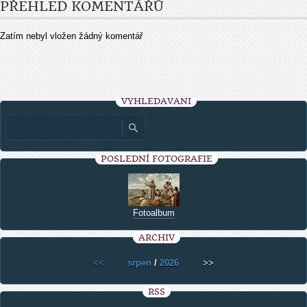
PŘEHLED KOMENTÁŘŮ
Zatím nebyl vložen žádný komentář
VYHLEDÁVÁNÍ
POSLEDNÍ FOTOGRAFIE
Fotoalbum
ARCHIV
<<
srpen
/
2026
>>
RSS