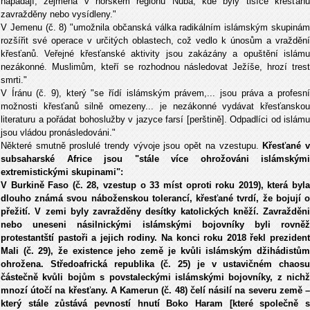
napadají, zejména v horském regionu Nuba, kde byly tisíce křesťanů
zavražděny nebo vysídleny."
V Jemenu (č. 8) "umožnila občanská válka radikálním islámským skupinám
rozšířit své operace v určitých oblastech, což vedlo k únosům a vraždění
křesťanů. Veřejné křesťanské aktivity jsou zakázány a opuštění islámu
nezákonné. Muslimům, kteří se rozhodnou následovat Ježíše, hrozí trest
smrti."
V Íránu (č. 9), který "se řídí islámským právem,... jsou práva a profesní
možnosti křesťanů silně omezeny... je nezákonné vydávat křesťanskou
literaturu a pořádat bohoslužby v jazyce farsí [perštině]. Odpadlíci od islámu
jsou vládou pronásledováni."
Některé smutně proslulé trendy vývoje jsou opět na vzestupu.
Křesťané 
subsaharské Africe jsou "stále více ohrožováni islámskými
extremistickými skupinami":
V Burkině Faso (č. 28, vzestup o 33 míst oproti roku 2019), která byla
dlouho známá svou náboženskou tolerancí, křesťané tvrdí, že bojují o
přežití. V zemi byly zavražděny desítky katolických kněží. Zavražděni
nebo uneseni násilnickými islámskými bojovníky byli rovněž
protestantští pastoři a jejich rodiny. Na konci roku 2018 řekl prezident
Mali (č. 29), že existence jeho země je kvůli islámským džihádistům
ohrožena. Středoafrická republika (č. 25) je v ustavičném chaosu
částečně kvůli bojům s povstaleckými islámskými bojovníky, z nichž
mnozí útočí na křesťany. A Kamerun (č. 48) čelí násilí na severu země –
který stále zůstává pevností hnutí Boko Haram [které společně s