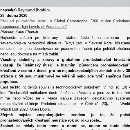
napsal(a)
Raymond Ibrahim
28. dubna 2020
Překlad původního textu:
A Global Catastrophe: "260 Million Christians
Experience High Levels of Persecution"
Překlad: Karel Charvát
Nejhorším státem pro křesťany – státem číslo 1 na seznamu – je
severokorejská paranoidní diktatura. "Když jsou v Severní Koreji křesťané
odhaleni, tak jsou deportováni do pracovních táborů jako političtí zločinci
nebo jsou dokonce na místě zabiti."
Všechny statistiky a zprávy o globálním pronásledování křesťanů
ukazují, že "islámský útisk" je hlavním "původcem pronásledování"
křesťanů v sedmi z deseti pro ně nejnebezpečnějších zemích a že v 38
státech z 50 jsou muslimové ve většině nebo zde tvoří značnou část
populace.
Část těchto incidentů souvisí s technologickým pokrokem. V Indii (č. 10) -
kde "hinduističtí radikálové často útočí na křesťany a jsou za to trestání
mírně nebo vůbec ne - "vláda plánuje zavedení celostátního systému
rozpoznávání obličeje. Podobná situace je i v Číně (č. 23
)..."
— Worl
Watch List 2020, Open Doors.
Zřejmě nejvíce znepokojujícím trendem je to, že počet
pronásledovaných křesťanů neustále rok od roku roste...
Zastaví se někdy tento trend a obrátí se, anebo se bude dále