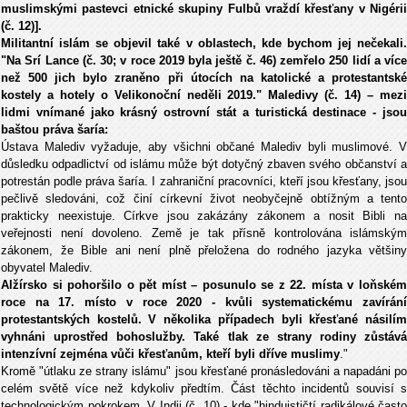
muslimskými pastevci etnické skupiny Fulbů vraždí křesťany v Nigérii
(č. 12)].
Militantní islám se objevil také v oblastech, kde bychom jej nečekali.
"Na Srí Lance (č. 30; v roce 2019 byla ještě č. 46) zemřelo 250 lidí a více
než 500 jich bylo zraněno při útocích na katolické a protestantské
kostely a hotely o Velikonoční neděli 2019." Maledivy (č. 14) – mezi
lidmi vnímané jako krásný ostrovní stát a turistická destinace - jsou
baštou práva šaría:
Ústava Malediv vyžaduje, aby všichni občané Malediv byli muslimové. V
důsledku odpadlictví od islámu může být dotyčný zbaven svého občanství a
potrestán podle práva šaría. I zahraniční pracovníci, kteří jsou křesťany, jsou
pečlivě sledováni, což činí církevní život neobyčejně obtížným a tento
prakticky neexistuje. Církve jsou zakázány zákonem a nosit Bibli na
veřejnosti není dovoleno. Země je tak přísně kontrolována islámským
zákonem, že Bible ani není plně přeložena do rodného jazyka většiny
obyvatel Malediv.
Alžírsko si pohoršilo o pět míst – posunulo se z 22. místa v loňském
roce na 17. místo v roce 2020 - kvůli systematickému zavírání
protestantských kostelů. V několika případech byli křesťané násilím
vyhnáni uprostřed bohoslužby. Také tlak ze strany rodiny zůstává
intenzívní zejména vůči křesťanům, kteří byli dříve muslimy
."
Kromě "útlaku ze strany islámu" jsou křesťané pronásledováni a napadáni po
celém světě více než kdykoliv předtím. Část těchto incidentů souvisí s
technologickým pokrokem. V Indii (č. 10) - kde "hinduističtí radikálové často