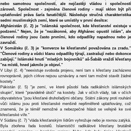
nebo samotnou společností, ale nejčastěji vládou i společností
zároveň. Společnost - zejména členové rodiny - mají sklon být při
uplatňování práva šaría fanatičtější. Následuje stručná charakteristika
sedmi muslimských zemí, které se umístily v první desítce:
Afghánistán (č. 2) je "islámská společnost, kde křesťanství existuje v
podzemí." Nejen, že je "nezákonné, aby Afghánec opustil islám", ale
členové rodiny jsou často prvními, kdo odpadlíky napadnou nebo je
zavraždí.
V Somálsku (č. 3) je "konverze ke křesťanství považována za zradu."
"Členové rodiny a vůdci klanu odpadlíky týrají, zastrašují nebo dokonce
zabíjejí." Islámské hnutí "mladých bojovníků" aš-Šabáb vraždí křesťany
"na místě, hned jakmile je objeví."
V Libyi (č. 4) "neexistuje svoboda projevu, není tam s křesťany zacházeno
rovnoprávně, jejich církve nejsou uznávány a není tam možné stavět žádné
kostely."
Pákistán (č. 5) "je zemí, ve které působí řada radikálních islámských
skupin", které "pravidelně útočí" na kostely. Jak v očích vlády, tak v očích
obyvatelstva "jsou křesťané druhořadými občany. Státní zákony proti rouhání
vůči islámu jsou proti křesťanské menšině nepřiměřeně uplatňovány, což
znamená, že je téměř nemožné a nebezpečné hlásit se veřejně ke své
křesťanské víře."
V Súdánu (č. 7) "vláda křesťanským lídrům vyhrožuje nebo je rovnou zatýká.
Byla zbořena řada kostelů. Islamističtí radikálové křesťany brutálně