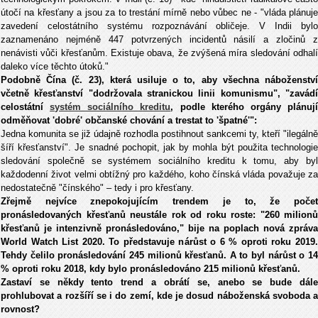
útočí na křesťany a jsou za to trestání mírně nebo vůbec ne - "vláda plánuje
zavedení celostátního systému rozpoznávání obličeje. V Indii bylo
zaznamenáno nejméně 447 potvrzených incidentů násilí a zločinů z
nenávisti vůči křesťanům. Existuje obava, že zvýšená míra sledování odhalí
daleko více těchto útoků."
Podobně Čína (č. 23), která usiluje o to, aby všechna náboženství
včetně křesťanství "dodržovala stranickou linii komunismu", "zavádí
celostátní
systém sociálního kreditu
, podle kterého orgány plánuj
odměňovat 'dobré' občanské chování a trestat to 'špatné'":
Jedna komunita se již údajně rozhodla postihnout sankcemi ty, kteří "ilegálně
šíří křesťanství". Je snadné pochopit, jak by mohla být použita technologie
sledování společně se systémem sociálního kreditu k tomu, aby byl
každodenní život velmi obtížný pro každého, koho čínská vláda považuje za
nedostatečně "čínského" – tedy i pro křesťany.
Zřejmě nejvíce znepokojujícím trendem je to, že počet
pronásledovaných křesťanů neustále rok od roku roste: "260 milionů
křesťanů je intenzivně pronásledováno," bije na poplach nová zpráva
World Watch List 2020. To představuje nárůst o 6 % oproti roku 2019.
Tehdy čelilo pronásledování 245 milionů křesťanů. A to byl nárůst o 14
% oproti roku 2018, kdy bylo pronásledováno 215 milionů křesťanů.
Zastaví se někdy tento trend a obrátí se, anebo se bude dále
prohlubovat a rozšíří se i do zemí, kde je dosud náboženská svoboda a
rovnost?