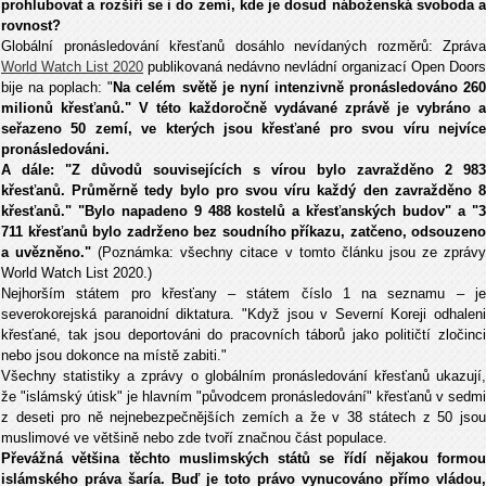
prohlubovat a rozšíří se i do zemí, kde je dosud náboženská svoboda a
rovnost?
Globální pronásledování křesťanů dosáhlo nevídaných rozměrů: Zpráva
World Watch List 2020
publikovaná nedávno nevládní organizací Open Doors
bije na poplach: "
Na celém světě je nyní intenzivně pronásledováno 26
milionů křesťanů." V této každoročně vydávané zprávě je vybráno a
seřazeno 50 zemí, ve kterých jsou křesťané pro svou víru nejvíce
pronásledováni.
A dále: "Z důvodů souvisejících s vírou bylo zavražděno 2 983
křesťanů. Průměrně tedy bylo pro svou víru každý den zavražděno 8
křesťanů." "Bylo napadeno 9 488 kostelů a křesťanských budov" a "3
711 křesťanů bylo zadrženo bez soudního příkazu, zatčeno, odsouzeno
a uvězněno."
(Poznámka: všechny citace v tomto článku jsou ze zpráv
World Watch List 2020.)
Nejhorším státem pro křesťany – státem číslo 1 na seznamu – je
severokorejská paranoidní diktatura. "Když jsou v Severní Koreji odhaleni
křesťané, tak jsou deportováni do pracovních táborů jako političtí zločinci
nebo jsou dokonce na místě zabiti."
Všechny statistiky a zprávy o globálním pronásledování křesťanů ukazují,
že "islámský útisk" je hlavním "původcem pronásledování" křesťanů v sedmi
z deseti pro ně nejnebezpečnějších zemích a že v 38 státech z 50 jsou
muslimové ve většině nebo zde tvoří značnou část populace.
Převážná většina těchto muslimských států se řídí nějakou formou
islámského práva šaría. Buď je toto právo vynucováno přímo vládou,