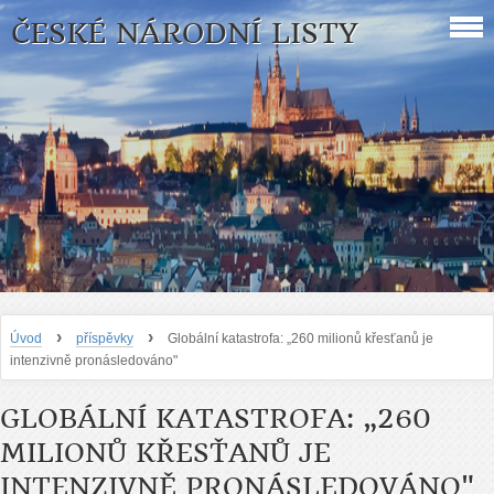
ČESKÉ NÁRODNÍ LISTY
›
›
Úvod
příspěvky
Globální katastrofa: „260 milionů křesťanů je
intenzivně pronásledováno"
GLOBÁLNÍ KATASTROFA: „260
MILIONŮ KŘESŤANŮ JE
INTENZIVNĚ PRONÁSLEDOVÁNO"