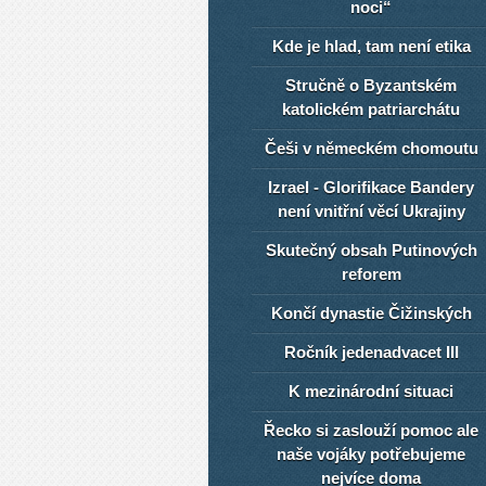
noci“
Kde je hlad, tam není etika
Stručně o Byzantském
katolickém patriarchátu
Češi v německém chomoutu
Izrael - Glorifikace Bandery
není vnitřní věcí Ukrajiny
Skutečný obsah Putinových
reforem
Končí dynastie Čižinských
Ročník jedenadvacet III
K mezinárodní situaci
Řecko si zaslouží pomoc ale
naše vojáky potřebujeme
nejvíce doma