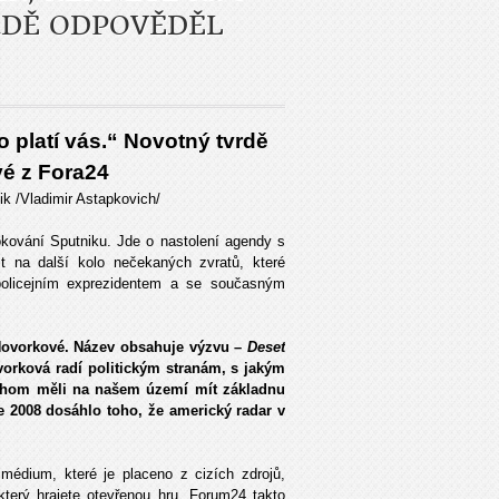
RDĚ ODPOVĚDĚL
o platí vás.“ Novotný tvrdě
é z Fora24
k /Vladimir Astapkovich/
kování Sputniku. Jde o nastolení agendy s
st na další kolo nečekaných zvratů, které
policejním exprezidentem a se současným
Hovorkové. Název obsahuje výzvu –
Deset
orková radí politickým stranám, s jakým
ychom měli na našem území mít základnu
 2008 dosáhlo toho, že americký radar v
médium, které je placeno z cizích zdrojů,
který hrajete otevřenou hru, Forum24 takto