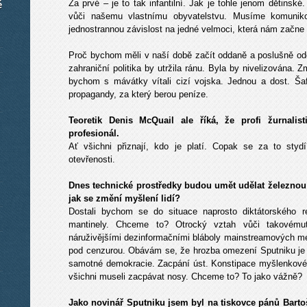
Za prvé – je to tak infantilní. Jak je tohle jenom dětinsk
é
vůči našemu vlastnímu obyvatelstvu. Musíme komunik
jednostrannou závislost na jedné velmoci, která nám začne 
Proč bychom měli v naší době začít oddaně a poslušně od
zahraniční politika by utržila ránu. Byla by nivelizována. 
bychom s mávátky vítali cizí vojska. Jednou a dost. Ša
propagandy, za který berou peníze.
Teoretik Denis McQuail ale říká, že profi žurnali
profesionál.
Ať všichni přiznají, kdo je platí. Copak se za to styd
otevřenosti.
Dnes technické prostředky budou umět udělat železno
jak se změní myšlení lidí?
Dostali bychom se do situace naprosto diktátorského re
mantinely. Chceme to? Otrocký vztah vůči takovému
náruživějšími dezinformačními bláboly mainstreamových méd
pod cenzurou. Obávám se, že hrozba omezení Sputniku je 
samotné demokracie. Zacpání úst. Konstipace myšlenkovéh
všichni museli zacpávat nosy. Chceme to? To jako vážně?
Jako novinář Sputniku jsem byl na tiskovce pánů Barto