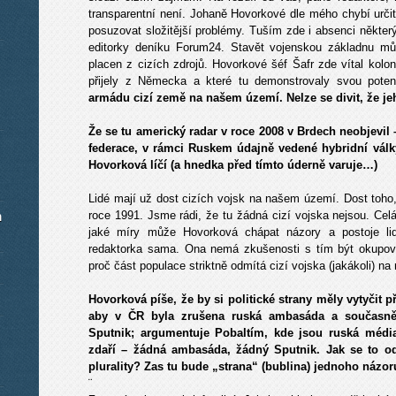
transparentní není. Johaně Hovorkové dle mého chybí urči
posuzovat složitější problémy. Tuším zde i absenci někter
editorky deníku Forum24. Stavět vojenskou základnu můž
placen z cizích zdrojů. Hovorkové šéf Šafr zde vítal kolo
přijely z Německa a které tu demonstrovaly svou pote
armádu cizí země na našem území. Nelze se divit, že je
Že se tu americký radar v roce 2008 v Brdech neobjevil 
federace, v rámci Ruskem údajně vedené hybridní válk
Hovorková líčí (a hnedka před tímto úderně varuje…)
Lidé mají už dost cizích vojsk na našem území. Dost toho,
m
roce 1991. Jsme rádi, že tu žádná cizí vojska nejsou. Cel
jaké míry může Hovorková chápat názory a postoje lidí
redaktorka sama. Ona nemá zkušenosti s tím být okupová
proč část populace striktně odmítá cizí vojska (jakákoli) na 
Hovorková píše, že by si politické strany měly vytyčit
aby v ČR byla zrušena ruská ambasáda a současně 
Sputnik; argumentuje Pobaltím, kde jsou ruská média
zdaří – žádná ambasáda, žádný Sputnik. Jak se to od
plurality? Zas tu bude „strana“ (bublina) jednoho názo
¨