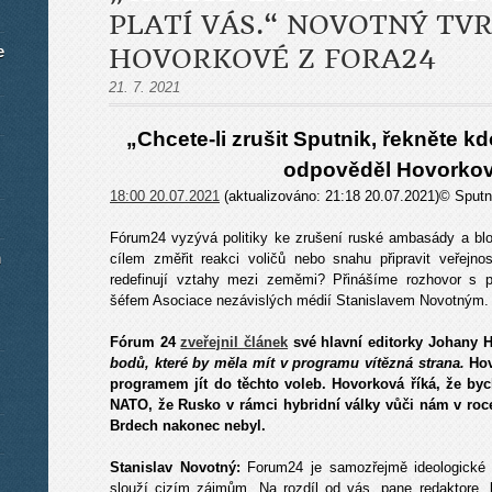
PLATÍ VÁS.“ NOVOTNÝ TV
e
HOVORKOVÉ Z FORA24
21. 7. 2021
„Chcete-li zrušit Sputnik, řekněte kd
odpověděl Hovorkov
18:00 20.07.2021
(aktualizováno:
21:18 20.07.2021)© Sputni
Fórum24 vyzývá politiky ke zrušení ruské ambasády a blo
m
cílem změřit reakci voličů nebo snahu připravit veřejno
redefinují vztahy mezi zeměmi? Přinášíme rozhovor s 
šéfem Asociace nezávislých médií Stanislavem Novotným.
Fórum 24
zveřejnil článek
své hlavní editorky Johany 
bodů, které by měla mít v programu vítězná strana.
Hov
programem jít do těchto voleb. Hovorková říká, že b
NATO, že Rusko v rámci hybridní války vůči nám v roce
Brdech nakonec nebyl.
Stanislav Novotný:
Forum24 je samozřejmě ideologické 
slouží cizím zájmům. Na rozdíl od vás, pane redaktore, 