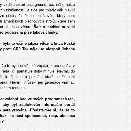
tý vzdělanostní background, bez něho nelze
ých zkušeností, a sice pro mladý věk hlavní
e eticky čistě jen ten člověk, který není
nu amerických plechových strojů, které sem
nci. Jednou větou:
Šafr s nadšením vítal
ho podřízená píše takové články.
– byla to vážně jakási vítězná bitva Ruské
y proti ČR? Tak nějak to alespoň Johana
 že tu byla sovětská vojska, která odešla v
á řada lidí pamatuje doby minulé. Nevím, do
, kteří jsou o poznání starší nežli paní
n/a. Nevím, může-li její generace vnímat,
našem teritoriu.
 předvolební bod ve svých programech ten,
aby byl zablokován informační portál
 paralyzována. Představme si, že se to
razí na naší společnosti, resp. absence
ru?