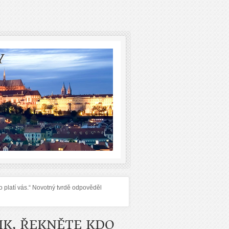
Y
do platí vás.“ Novotný tvrdě odpověděl
IK, ŘEKNĚTE KDO