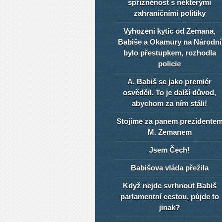
spřízněnost s některými
zahraničními politiky
Vyhození kytic od Zemana,
Babiše a Okamury na Národní
bylo přestupkem, rozhodla
policie
A. Babiš se jako premiér
osvědčil. To je další důvod,
abychom za ním stáli!
Stojíme za panem prezidente
M. Zemanem
Jsem Čech!
Babišova vláda přežila
Když nejde svrhnout Babiš
parlamentní cestou, půjde to
jinak?