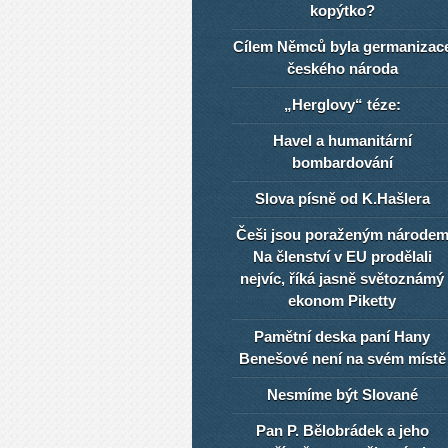
kopýtko?
Cílem Němců byla germanizac
českého národa
„Herglovy“ téze:
Havel a humanitární
bombardování
Slova písně od K.Hašlera
Češi jsou poraženým národe
Na členství v EU prodělali
nejvíc, říká jasně světoznámý
ekonom Piketty
Pamětní deska paní Hany
Benešové není na svém místě
Nesmíme být Slované
Pan P. Bělobrádek a jeho