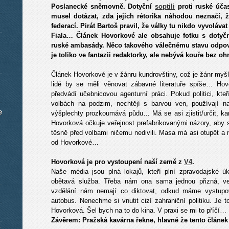
Poslanecké sněmovně. Dotyční
soptili
proti ruské úča
musel dotázat, zda jejich rétorika náhodou neznačí,
federací. Pirát Bartoš pravil, že války tu nikdo vyvoláva
Fiala… Článek Hovorkové ale obsahuje fotku s dotyč
ruské ambasády. Něco takového válečnému stavu odpovíd
je toliko ve fantazii redaktorky, ale nebývá kouře bez o
Článek Hovorkové je v žánru kundrovštiny, což je žánr myš
lidé by se měli věnovat zábavné literatuře spíše… Hov
předvádí učebnicovou agenturní práci. Pokud politici, kte
volbách na podzim, nechtějí s barvou ven, používají n
e
výšplechty prozkoumává půdu… Má se asi zjistit/určit, kam
Hovorková očkuje veřejnost prefabrikovanými názory, aby se
těsně před volbami ničemu nedivili. Masa má asi otupět a ne
od Hovorkové…
Hovorková je pro vystoupení naší země z
V4
.
Naše média jsou plná lokajů, kteří plní zpravodajské ú
obětavá služba. Třeba nám ona sama jednou přizná, ve
vzdělání nám nemají co diktovat, odkud máme vystupo
autobus. Nenechme si vnutit cizí zahraniční politiku. Je t
Hovorková. Šel bych na to do kina. V praxi se mi to příčí…
Závěrem: Pražská kavárna řekne, hlavně že tento člán