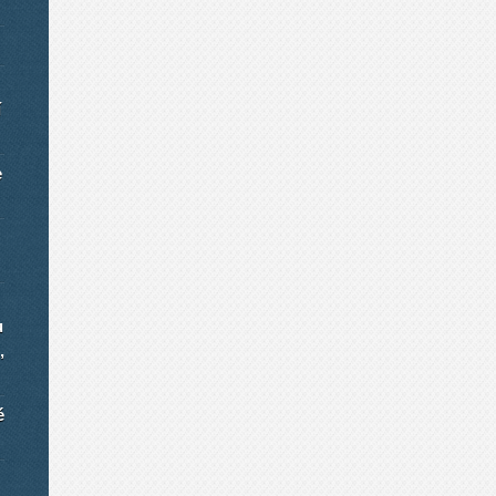
í
e
u
,
é