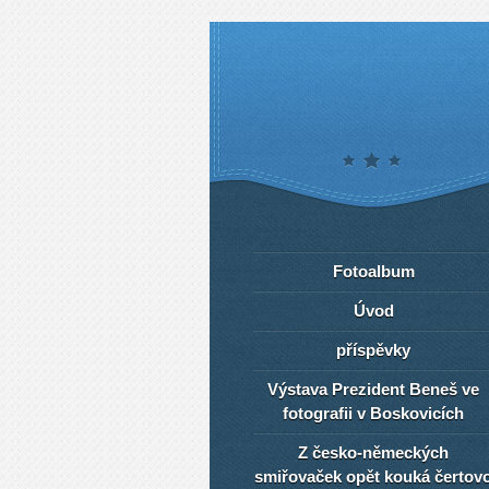
Fotoalbum
Úvod
příspěvky
Výstava Prezident Beneš ve
fotografii v Boskovicích
Z česko-německých
smiřovaček opět kouká čertov