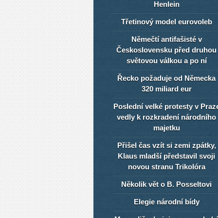
Henlein
Třetinový model eurovoleb
Němečtí antifašisté v
Československu před druhou
světovou válkou a po ní
Řecko požaduje od Německa
320 miliard eur
Poslední velké protesty v Praz
vedly k rozkradení národního
majetku
Přišel čas vzít si zemi zpátky,
Klaus mladší představil svoji
novou stranu Trikolóra
Několik vět o B. Posseltovi
Elegie národní bídy