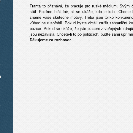
é
Franta to přiznává, že pracuje pro ruské médium. Svým č
stůl. Pojďme hrát fair, ať se ukáže, kdo je kdo…Chcete-li
známe vaše skutečné motivy. Třeba jsou toliko konkurenč
vůbec ne rusofobií. Pokud byste chtěli zrušit zahraniční k
pozice. Pokud se ukáže, že jste placeni z veřejných zdroj
jsou nezávislá. Chcete-li to po politicích, buďte sami upřímní
Děkujeme za rozhovor.
a