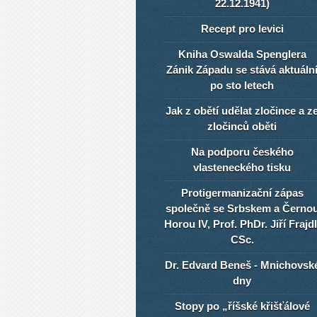
22.12.1941)
Recept pro levici
Kniha Oswalda Spenglera
Zánik Západu se stává aktuáln
po sto letech
Jak z obětí udělat zločince a z
zločinců oběti
Na podporu českého
vlasteneckého tisku
Protigermanizační zápas
společně se Srbskem a Černo
Horou IV, Prof. PhDr. Jiří Frajdl
CSc.
Dr. Edvard Beneš - Mnichovsk
dny
Stopy po „říšské křišťálové