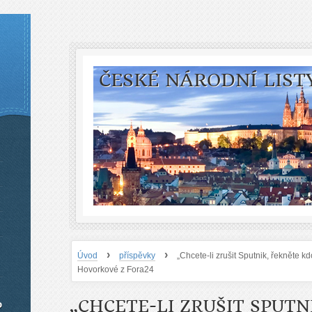
ČESKÉ NÁRODNÍ LIST
›
›
Úvod
příspěvky
„Chcete-li zrušit Sputnik, řekněte k
Hovorkové z Fora24
„CHCETE-LI ZRUŠIT SPUTN
o