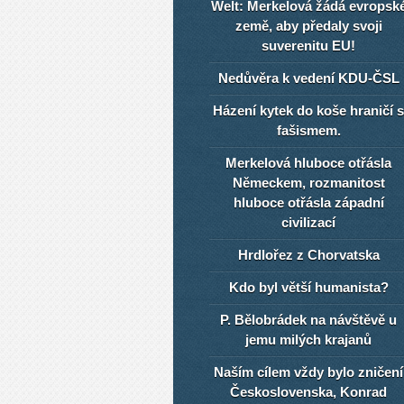
Welt: Merkelová žádá evropsk
země, aby předaly svoji
suverenitu EU!
Nedůvěra k vedení KDU-ČSL
Házení kytek do koše hraničí s
fašismem.
Merkelová hluboce otřásla
Německem, rozmanitost
hluboce otřásla západní
civilizací
Hrdlořez z Chorvatska
Kdo byl větší humanista?
P. Bělobrádek na návštěvě u
jemu milých krajanů
Naším cílem vždy bylo zničení
Československa, Konrad