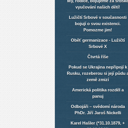
My, rodiče, bojujeme za srbsk
vyučování našich dětí!
Lužičtí Srbové v současnosti
bojují o svou existenci.
Pomozme jim!
Oběť germanizace - Lužičtí
Srbové X
Čtvrtá říše
Pokud se Ukrajina nepřipojí k
Rusku, rozeberou si její půdu 
země zmizí
Americká politika rozděl a
panuj
Odbojáři – svědomí národa
PhDr. Jiří Jaroš Nickelli
Karel Hašler (*31.10.1879, +