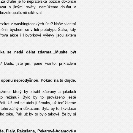
é. Za druhé je to nepřátelská pozice dokonce
ovat s jinými světy, nemůžeme doufat v
bezskrupulózně diktovat...
ezírat z washingtonských úst? Naše vlastní
Změnili bychom se v lidi prototypu Šafra, kdy
frova akce i Hovorkové výlevy jsou aktem
stika se nedá dělat zdarma…Musíte být
í? Budiž jste jim, pane Franto, příkladem
u oponu neprodyšnou. Pokud na to dojde,
žimu, který by ztratil zábrany a jakékoli
to režimu? Bylo by to provázeno ještě
ií. Už teď se utahují šrouby, už teď žijeme
toho zářným důkazem. Byla by to likvidace
o toku. Pak už by to bylo takové, že by si
še, Fialy, Rakušana, Pekarové-Adamové v