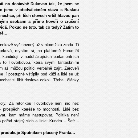
sti na dostavbě Dukovan tak, že jsem se
 že jsme v předválečném stavu s Ruskou
t nechce, při těch slovech vrtěl hlavou pan
nými osobami a přímo hovoří o zrušení
á. Pokud ne toto, tak co tedy? Zatím to
hně…
lenkově vyšisovaný už v okamžiku zrodu. Ti
orková, myslím si, na platformě Forum24
ří kandidují v nadcházejících parlamentních
a to Hovorkovou, která svými fantaskními
 až můžou politici verbálně zajít. Zároveň
 jí postupně vštípily pod kůži a lidé se už
chat si líbit doslova cokoli. Třeba i články
koly. Za rétorikou Hovorkové není nic než
 prospěch kteréže to mocnosti. Lidé bez
vat, kam máme nastupovat. Politika není
o pořád stejný sloh a linie: Kundra – Šafr –
ek produkuje Sputnikem placený Franta…