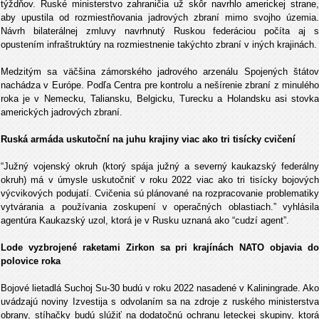
týždňov. Ruské ministerstvo zahraničia už skôr navrhlo americkej strane,
aby upustila od rozmiestňovania jadrových zbraní mimo svojho územia.
Návrh bilaterálnej zmluvy navrhnutý Ruskou federáciou počíta aj s
opustením infraštruktúry na rozmiestnenie takýchto zbraní v iných krajinách.
Medzitým sa väčšina zámorského jadrového arzenálu Spojených štátov
nachádza v Európe. Podľa Centra pre kontrolu a nešírenie zbraní z minulého
roka je v Nemecku, Taliansku, Belgicku, Turecku a Holandsku asi stovka
amerických jadrových zbraní.
Ruská armáda uskutoční na juhu krajiny viac ako tri tisícky cvičení
“Južný vojenský okruh (ktorý spája južný a severný kaukazský federálny
okruh) má v úmysle uskutočniť v roku 2022 viac ako tri tisícky bojových
výcvikových podujatí. Cvičenia sú plánované na rozpracovanie problematiky
vytvárania a používania zoskupení v operačných oblastiach.” vyhlásila
agentúra Kaukazský uzol, ktorá je v Rusku uznaná ako “cudzí agent”.
Lode vyzbrojené raketami Zirkon sa pri krajínách NATO objavia do
polovice roka
Bojové lietadlá Suchoj Su-30 budú v roku 2022 nasadené v Kaliningrade. Ako
uvádzajú noviny Izvestija s odvolaním sa na zdroje z ruského ministerstva
obrany, stíhačky budú slúžiť na dodatočnú ochranu leteckej skupiny, ktorá