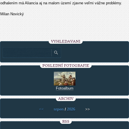
odhalením má Aliancia aj na malom území zjavne veľmi vážne problémy.
Milan Novický
VYHLEDÁVÁNÍ
POSLEDNÍ FOTOGRAFIE
Fotoalbum
ARCHIV
<<
srpen
/
2026
>>
RSS