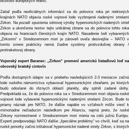
blízkosti európskych hraníc.
Zatiaľ podľa neoficiálnych informácií sa do polovice roka pri niektorých
krajinách NATO objavia ruské vojnové lode vyzbrojené riadenými strelami
Zirkon. Na pozadí spustenia sériovej výroby hypersonických riadených striel
Zirkon a ukončenia testov tejto unikátnej zbrane sa do polovice tohto roka
objavia na hraniciach členských krajín NATO. Nasadenie lodí vybavených
„Zirkonmi“ v Stredozemnom mori je zároveň oveľa desivejšie – NATO v
tomto smere prakticky nemá žiadne systémy protivzdušnej obrany /
protiraketovej obrany.
Vojenský expert Baranec: „Zirkon“ premení americkú lietadlovú loď na
obrovský bratský cintorín
Podľa dostupných údajov sa v priebehu nasledujúcich 2-3 mesiacov začnú
lode ruského námorníctva vybavovať hypersonickými zbraňami, po ktorých
budú odoslané do rôznych oblastí planéty, aby splnili zadané úlohy.
Predpokladá sa, že do polovice roka sa v Stredozemnom mori objavia ruské
vojnové lode vybavené hypersonickými riadenými strelami Zircon. Bude to
priamy náznak pre NATO, že ďalšie napätie vo vzťahoch môže viesť k
mimoriadne nežiaducim následkom pre Alianciu, najmä preto, že ruské
Zirkony rozmiestnené v Stredozemnom mori mieria na celú južnú Európu.
Experti predpovedajú NATO ďalšie „špeciálne problémy“ vo chvíli, keď sa na
ruské ponorky začnú inštalovať hypersonické riadené strely Zirkon, s ktorých