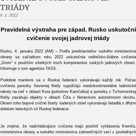
TRIÁDY
4. 1. 2022
Pravidelná výstraha pre západ. Rusko uskutoční
cvičenie svojej jadrovej triády
Rusko, 4. januára 2022 (AM) – Podľa predstaviteľov ruského ministerstva
obrany sa začiatkom roku 2022 uskutočnia veliteľsko-štábne cvičenia
„Grom“ s použitím všetkých troch komponentov ruských jadrových zbraní.
Informuje o tom agentúra TASS .
Podobné manévre sa v Ruskej federácii vykonávajú každý rok. Počas
cvičenia ponorky Severnej flotily vypúšťajú medzikontinentálne balistické
rakety na cieľ v oblasti Kura (polostrov Kamčatka) a ponorky z Tichomorskej
flotily zasahujú objekty v oblasti Čiža v Neneckom autonómnom okruhu.
Okrem toho bojové cvičné štarty riadených striel vykonávajú lietadlá s dlhým
doletom leteckých síl Ruskej federácie.
Je zrejmé, že nadchádzajúce cvičenia majú posilniť vyhlásenia Kremľa,
ministerstva obrany a ruského ministerstva zahraničných vecí z posledných