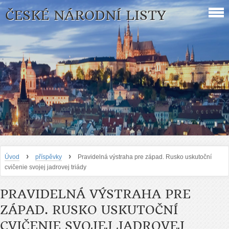
ČESKÉ NÁRODNÍ LISTY
›
›
Úvod
příspěvky
Pravidelná výstraha pre západ. Rusko uskutoční
cvičenie svojej jadrovej triády
PRAVIDELNÁ VÝSTRAHA PRE
ZÁPAD. RUSKO USKUTOČNÍ
CVIČENIE SVOJEJ JADROVEJ