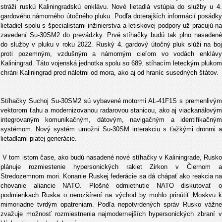
stráži ruskú Kaliningradskú enklávu. Nové lietadlá vstúpia do služby u 4.
gardového námorného útočného pluku. Podľa doterajších informácií posádky
lietadiel spolu s špecialistami inžinierstva a letiskovej podpory už pracujú na
zavedení Su-30SM2 do prevádzky. Prvé stíhačky budú tak plno nasadené
do služby v pluku v roku 2022. Ruský 4. gardový útočný pluk slúži na boj
proti pozemným, vzdušným a námorným cieľom vo vodách enklávy
Kaliningrad. Táto vojenská jednotka spolu so 689. stíhacím leteckým plukom
chráni Kaliningrad pred náletmi od mora, ako aj od hraníc susedných štátov.
Stíhačky Suchoj Su-30SM2 sú vybavené motormi AL-41F1S s premenlivým
vektorom ťahu a modernizovanou radarovou stanicou, ako aj viackanálovým
integrovaným komunikačným, dátovým, navigačným a identifikačným
systémom. Nový systém umožní Su-30SM interakciu s ťažkými dronmi a
lietadlami piatej generácie.
V tom istom čase, ako budú nasadené nové stíhačky v Kaliningrade, Rusko
plánuje rozmiestenie hypersonických rakiet Zirkon v Čiernom a
Stredozemnom mori. Konanie Ruskej federácie sa dá chápať ako reakcia na
chovanie aliancie NATO. Plošné odmietnutie NATO diskutovať o
podmienkach Ruska o nerozšírení na východ by mohlo prinútiť Moskvu k
mimoriadne tvrdým opatreniam. Podľa nepotvrdených správ Rusko vážne
zvažuje možnosť rozmiestnenia najmodernejších hypersonických zbraní v