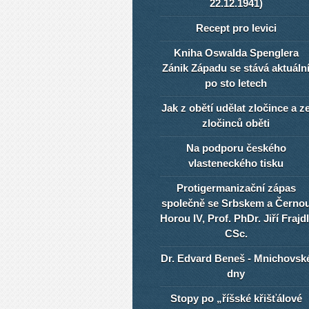
22.12.1941)
Recept pro levici
Kniha Oswalda Spenglera
Zánik Západu se stává aktuáln
po sto letech
Jak z obětí udělat zločince a z
zločinců oběti
Na podporu českého
vlasteneckého tisku
Protigermanizační zápas
společně se Srbskem a Černo
Horou IV, Prof. PhDr. Jiří Frajdl
CSc.
Dr. Edvard Beneš - Mnichovsk
dny
Stopy po „říšské křišťálové