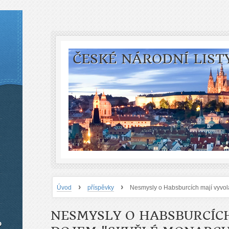
ČESKÉ NÁRODNÍ LIST
›
›
Úvod
příspěvky
Nesmysly o Habsburcích mají vyvol
NESMYSLY O HABSBURCÍC
o