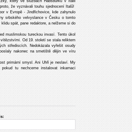
ky, který ve službách Habsburků v Itálii
proto, že vyznávali touhu sjednocení Italů!
bor v Evropě - Jindřichovice, kde zahynulo
ihy srbského velvyslance v Česku o tomto
klidu spát, pane redaktore, a nelžeme si do
řed muslimskou tureckou invasí. Tento úkol
vítězstvími. Od 19. století se stala reliktem
ých střediscích. Nedokázala vyřešit osudy
poslaly nakonec na smetiště dějin ve víru
st primární smysl. Ani Uhři je neslaví. My
okud tu nechceme instalovat inkarnaci
s: