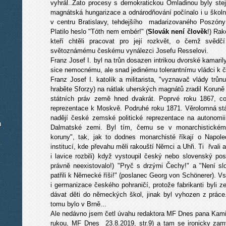
vyhrál..Zato procesy s demokratickou Omladinou byly stej
magnátská hungarizace a odnárodňování počínalo i u školn
v centru Bratislavy, tehdejšího madarizovaného Poszóny
Platilo heslo "Tóth nem embér!" (
Slovák není člověk
!) Rak
kteří chtěli pracovat pro její rozkvět, o čemž svědč
světoznámému českému vynálezci Josefu Resselovi.
Franz Josef I. byl na trůn dosazen intrikou dvorské kamari
sice nemocnému, ale snad jedinému tolerantnímu vládci k 
Franz Josef I. katolík a militarista, "vyznavač vlády trůn
hraběte Sforzy) na nátlak uherských magnátů zradil Koruně
státních práv země hned dvakrát. Poprvé roku 1867, 
reprezentace k Moskvě. Podruhé roku 1871. Věrolomná st
nadějí české zemské politické reprezentace na autonomii, 
m
Dalmatské zemi. Byl tím, čemu se v monarchistickém le
koruny", tak, jak to dodnes monarchisté říkají o Napole
institucí, kde převahu měli rakouští Němci a Uhři. Ti řvali a
i lavice rozbili) když vystoupil český nebo slovenský po
právně neexistovalo!) "Pryč s drzými Čechy!" a "Není s
patřili k Německé říši!" (poslanec Georg von Schönerer). V
i germanizace českého pohraničí, protože fabrikanti byli 
dávat děti do německých škol, jinak byl vyhozen z práce.
tomu bylo v Brně...
Ale nedávno jsem četl úvahu redaktora MF Dnes pana Kamila
rukou, MF Dnes 23.8.2019, str.9) a tam se ironicky zamysl