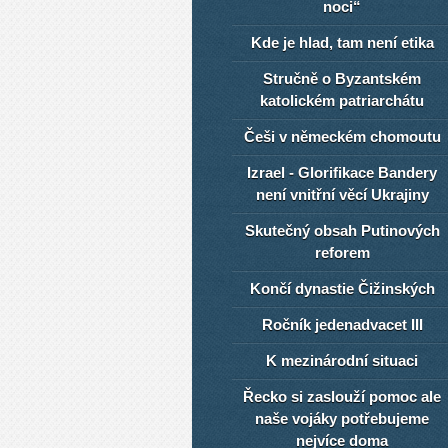
noci“
Kde je hlad, tam není etika
Stručně o Byzantském
katolickém patriarchátu
Češi v německém chomoutu
Izrael - Glorifikace Bandery
není vnitřní věcí Ukrajiny
Skutečný obsah Putinových
reforem
Končí dynastie Čižinských
Ročník jedenadvacet III
K mezinárodní situaci
Řecko si zaslouží pomoc ale
naše vojáky potřebujeme
nejvíce doma