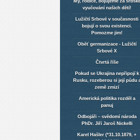
My, rodiče, bojujeme za srbsk
vyučování našich dětí!
Lužičtí Srbové v současnosti
bojují o svou existenci.
Pomozme jim!
Oběť germanizace - Lužičtí
Srbové X
Čtvrtá říše
Pokud se Ukrajina nepřipojí k
Rusku, rozeberou si její půdu 
země zmizí
Americká politika rozděl a
panuj
Odbojáři – svědomí národa
PhDr. Jiří Jaroš Nickelli
Karel Hašler (*31.10.1879, +