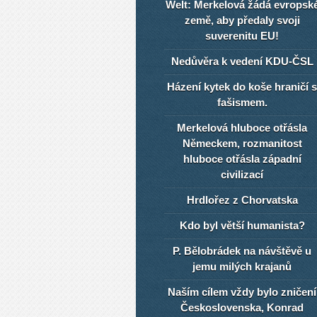
Welt: Merkelová žádá evropsk
země, aby předaly svoji
suverenitu EU!
Nedůvěra k vedení KDU-ČSL
Házení kytek do koše hraničí s
fašismem.
Merkelová hluboce otřásla
Německem, rozmanitost
hluboce otřásla západní
civilizací
Hrdlořez z Chorvatska
Kdo byl větší humanista?
P. Bělobrádek na návštěvě u
jemu milých krajanů
Naším cílem vždy bylo zničení
Československa, Konrad