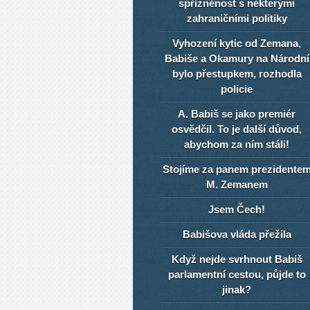
spřízněnost s některými
zahraničními politiky
Vyhození kytic od Zemana,
Babiše a Okamury na Národní
bylo přestupkem, rozhodla
policie
A. Babiš se jako premiér
osvědčil. To je další důvod,
abychom za ním stáli!
Stojíme za panem prezidente
M. Zemanem
Jsem Čech!
Babišova vláda přežila
Když nejde svrhnout Babiš
parlamentní cestou, půjde to
jinak?