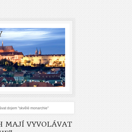
Y
ávat dojem "skvělé monarchie"
H MAJÍ VYVOLÁVAT