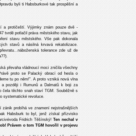
pravdu byli ti Habsburkové tak prospěšní a
tí a protičeští. Výjimky znám pouze dvě -
547 tvrdě potlačil práva městského stavu, jak
oření stavu městského. Vše pak dokonala
ch stavů a násilná krvavá rekatolizace.
převratu...náboženská tolerance zde už de
a??).
rská převaha vládnoucí moci zničila všechny
rávě proto se Palacký obrací od hesla o
deme tu po něm!". A proto vzniká nová vlna
ů a později i Rumunů a Dalmatů k boji za
o čela těchto snah staví TGM. Souběžně s
ako systematické revoluce.
í zánik probíhá ve znamení nejstrašnějších
ak Habsburk to byl, jenž získal přízvisko
rcivévoda Fridrich Těšínský!
Ten nechal v
osob! Právem o tom TGM hovořil v projevu