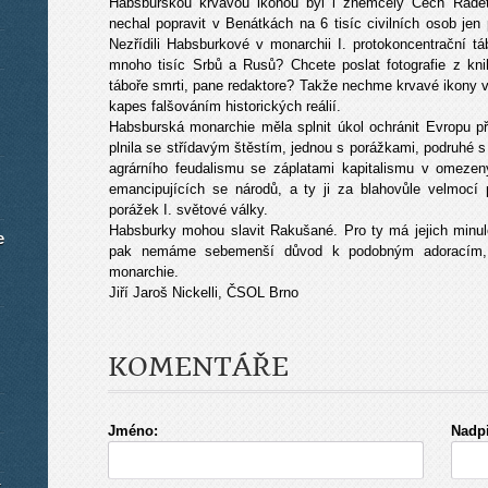
Habsburskou krvavou ikonou byl i zněmčelý Čech Radetz
nechal popravit v Benátkách na 6 tisíc civilních osob jen 
Nezřídili Habsburkové v monarchii I. protokoncentrační tá
mnoho tisíc Srbů a Rusů? Chcete poslat fotografie z kn
táboře smrti, pane redaktore? Takže nechme krvavé ikony v 
kapes falšováním historických reálií.
Habsburská monarchie měla splnit úkol ochránit Evropu p
plnila se střídavým štěstím, jednou s porážkami, podruhé s 
agrárního feudalismu se záplatami kapitalismu v omezen
emancipujících se národů, a ty ji za blahovůle velmocí 
porážek I. světové války.
Habsburky mohou slavit Rakušané. Pro ty má jejich minulo
e
pak nemáme sebemenší důvod k podobným adoracím, p
monarchie.
Jiří Jaroš Nickelli, ČSOL Brno
KOMENTÁŘE
Jméno:
Nadpi