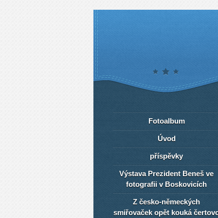
Fotoalbum
Úvod
příspěvky
Výstava Prezident Beneš ve
fotografii v Boskovicích
Z česko-německých
smiřovaček opět kouká čertov