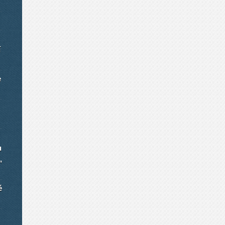
í
e
u
,
é