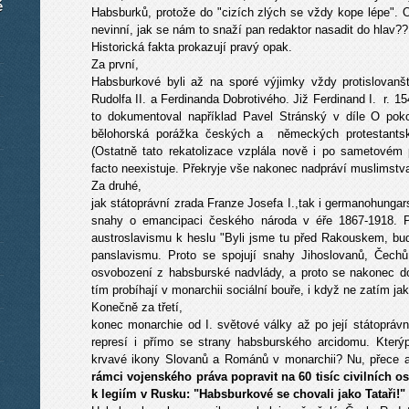
é
Habsburků, protože do "cizích zlých se vždy kope lépe". O
nevinní, jak se nám to snaží pan redaktor nasadit do hlav??
Historická fakta prokazují pravý opak.
Za první,
Habsburkové byli až na sporé výjimky vždy protislovanš
Rudolfa II. a Ferdinanda Dobrotivého. Již Ferdinand I. r. 1
to dokumentoval například Pavel Stránský v díle O pok
bělohorská porážka českých a německých protestantský
(Ostatně tato rekatolizace vzplála nově i po sametovém 
facto neexistuje. Překryje vše nakonec nadpráví muslimstv
Za druhé,
jak státoprávní zrada Franze Josefa I.,tak i germanohunga
snahy o emancipaci českého národa v éře 1867-1918. P
austroslavismu k heslu "Byli jsme tu před Rakouskem, bu
panslavismu. Proto se spojují snahy Jihoslovanů, Čech
osvobození z habsburské nadvlády, a proto se nakonec d
tím probíhají v monarchii sociální bouře, i když ne zatím j
Konečně za třetí,
konec monarchie od I. světové války až po její státoprávn
represí i přímo se strany habsburského arcidomu. Kterýp
krvavé ikony Slovanů a Románů v monarchii? Nu, přece a
rámci vojenského práva popravit na 60 tisíc civilních 
k legiím v Rusku: "Habsburkové se chovali jako Tataři!"