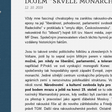
DOJEM "SKVĚLÉ MONARCH
12. 10. 2019
e
Vždy mne fascinují chvalozpěvy na zaniklou rakousko-uh
eposy na její "liberálnost, pohodovost, parlamentní svobod
Radeckého" v protikladu k "omylu dějin, Československu". T
nekorektně říci "blbosti") hojně šíří tzv. hlavní média, z
MF Dnes. Společným jmenovatelem všech těchto hymnů je j
vzdáleny historickým faktům.
Jsou to takové směsi politického folklóru a zkreslených hi
Voltaire, jistě by to sepral svým břitkým perem v násl
m
možné, jen nikdy ne liberální, parlamentní, a toleran
například P.Prokš ve své vynikající monografii Konec 
společensky tak hospodářsky oproti západní Evropě, zejm
monarchii. Jediné silnější centrum vznikajícího průmyslu 
agrárních zemí s nerozvinutou polofeudální strukturou. Vo
nikoli rovné.
Národnostní a kulturní svoboda byla pro
pod bodem mrazu a ještě na konci 19. století
se tu odeh
rusínský Marmarošský proces, kdy sedláci byli zavíráni do 
za přestup k pravoslaví jako agenti ďábelské Moskvy. 
pověst rakouské říše až do nového záhřebského a Friedj
právě TGM. Další rána rakouskouherské pověsti. Ostatně