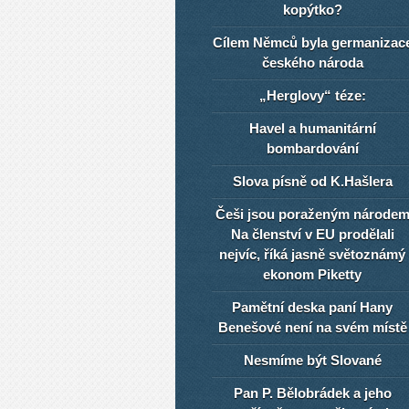
kopýtko?
Cílem Němců byla germanizac
českého národa
„Herglovy“ téze:
Havel a humanitární
bombardování
Slova písně od K.Hašlera
Češi jsou poraženým národe
Na členství v EU prodělali
nejvíc, říká jasně světoznámý
ekonom Piketty
Pamětní deska paní Hany
Benešové není na svém místě
Nesmíme být Slované
Pan P. Bělobrádek a jeho