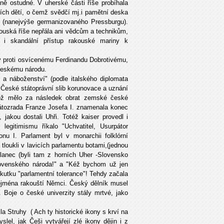
ně ostudné. V uherské části říše probíhala
ích dětí, o čemž svědčí mj.i pamětní deska
 (nanejvýše germanizovaného Pressburgu).
ouská říše nepřála ani vědcům a technikům,
í i skandální přístup rakouské mariny k
ly proti osvícenému Ferdinandu Dobrotivému,
českému národu.
u a náboženství" (podle italského diplomata
 České státoprávní slib korunovace a uznání
což mělo za následek obrat zemské české
átozrada Franze Josefa I. znamenala konec
jakou dostali Uhři. Totéž kaiser provedl i
gitimismu říkalo "Uchvatitel, Usurpátor
onu I. Parlament byl v monarchii folklórní
 tloukli v lavicích parlamentu botami,(jednou
slanec (byli tam z horních Uher -Slovensko
lovenského národa!" a "Kéž bychom už jen
skutku "parlamentní tolerance"! Tehdy začala
zejména rakouští Němci. Český dělník musel
 Boje o české univerzity stály mrtvé, jako
 Struhy ( Ach ty historické ikony s krví na
el, jak Češi vytvářejí zlé ikony dějin i z