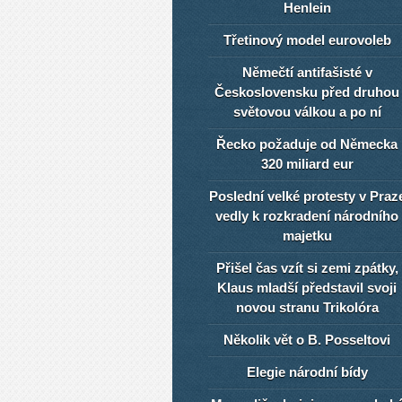
Henlein
Třetinový model eurovoleb
Němečtí antifašisté v
Československu před druhou
světovou válkou a po ní
Řecko požaduje od Německa
320 miliard eur
Poslední velké protesty v Praz
vedly k rozkradení národního
majetku
Přišel čas vzít si zemi zpátky,
Klaus mladší představil svoji
novou stranu Trikolóra
Několik vět o B. Posseltovi
Elegie národní bídy