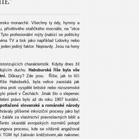
IE"
ersko monarchii. Všechny ty ódy, hymny a
u, přívětivého stařičkého mocnáře, na "otce
yto profesionální mýty (nabízí se politicky
ejména TV a tisk jako například Lidovky nebo
eden jediný faktor. Nepravdy. Jsou na hony
storizujících charakteristik. Kdyby dnes žil
edujícím duchu.
Habsburská říše byla vše
tní.
Důkazy? Zde jsou. Říše, jak to líčí
říše Habsburků, byla velice zaostalá jak
éna proti vyspělé britské nebo nizozemské
bylo právě v Čechách. Jinak šlo o slepenec
lební právo bylo až do roku 1907 kuriální,
 potlačené slovanské a románské národy
rávaly příšerné inkviziční procesy jako byl
žaláře za vlastnictví pravoslavných biblí a
Tento skandál evropských rozměrů potopil
ungova procesu, kde se vítězně angažoval
 i TGM byl žalován kněžstvem,ale nakonec