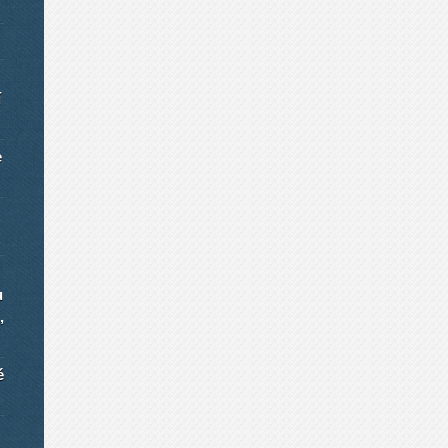
í
e
u
,
é