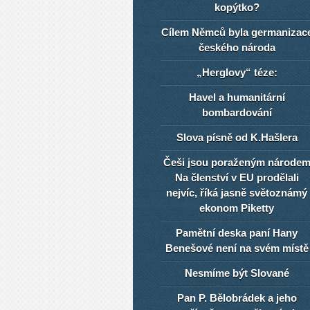
kopýtko?
Cílem Němců byla germanizac
českého národa
„Herglovy“ téze:
Havel a humanitární
bombardování
Slova písně od K.Hašlera
Češi jsou poraženým národe
Na členství v EU prodělali
nejvíc, říká jasně světoznámý
ekonom Piketty
Pamětní deska paní Hany
Benešové není na svém místě
Nesmíme být Slované
Pan P. Bělobrádek a jeho