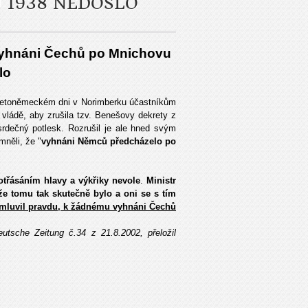
 1938 NEDOŠLO
vyhnáni Čechů po Mnichovu
lo
sudetoněmeckém dni v Norimberku účastníkům
vládě, aby zru­šila tzv. Benešovy dekrety z
 srdečný potlesk. Rozrušil je ale hned svým
něli, že "
vyhnáni Němců předcházelo po
otřásáním hlavy a výkřiky nevole
.
Ministr
e tomu tak skutečně bylo a oni se s tím
nemluvil pravdu, k žádnému vyhnáni Čechů
eutsche Zeitung č.34 z 21.8.2002, přeložil