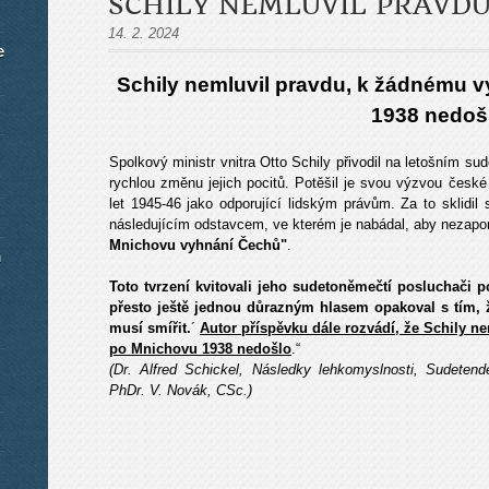
SCHILY NEMLUVIL PRAVDU
14. 2. 2024
e
Schily nemluvil pravdu, k žádnému 
1938 nedoš
Spolkový ministr vnitra Otto Schily přivodil na letošním 
rychlou změnu jejich pocitů. Potěšil je svou výzvou české 
let 1945-46 jako odporující lidským právům. Za to sklidil
následujícím odstavcem, ve kterém je na­bádal, aby nezapom
Mnichovu vyhnání Če­chů"
.
m
Toto tvrzení kvitovali jeho sudetoněmečtí posluchači p
přesto ještě jednou důrazným hlasem opakoval s tím, ž
musí smířit.
´
Autor příspěvku dále rozvádí, že Schily 
po Mnichovu 1938 nedošlo
.“
(Dr. Alfred Schickel, Následky lehkomyslnosti, Sudetend
PhDr. V. Novák, CSc.)