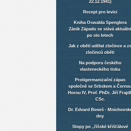
22.12.1941)
Recept pro levici
Kniha Oswalda Spenglera
Zánik Západu se stává aktuáln
po sto letech
Jak z obětí udělat zločince a z
zločinců oběti
Na podporu českého
vlasteneckého tisku
Protigermanizační zápas
společně se Srbskem a Černo
Horou IV, Prof. PhDr. Jiří Frajdl
CSc.
Dr. Edvard Beneš - Mnichovsk
dny
Stopy po „říšské křišťálové