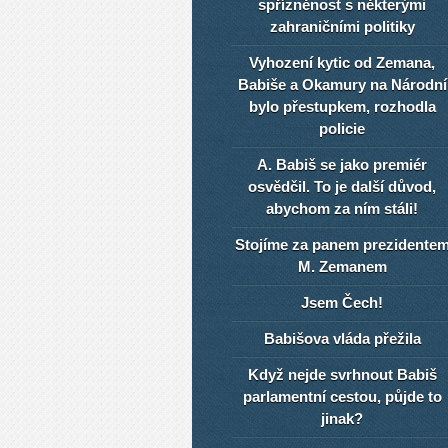
spřízněnost s některými
zahraničními politiky
Vyhození kytic od Zemana,
Babiše a Okamury na Národní
bylo přestupkem, rozhodla
policie
A. Babiš se jako premiér
osvědčil. To je další důvod,
abychom za ním stáli!
Stojíme za panem prezidente
M. Zemanem
Jsem Čech!
Babišova vláda přežila
Když nejde svrhnout Babiš
parlamentní cestou, půjde to
jinak?