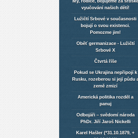
My, rodiče, bojujeme za srbsk
vyučování našich dětí!
Lužičtí Srbové v současnosti
bojují o svou existenci.
Pomozme jim!
Oběť germanizace - Lužičtí
Srbové X
Čtvrtá říše
Pokud se Ukrajina nepřipojí k
Rusku, rozeberou si její půdu 
země zmizí
Americká politika rozděl a
panuj
Odbojáři – svědomí národa
PhDr. Jiří Jaroš Nickelli
Karel Hašler (*31.10.1879, +