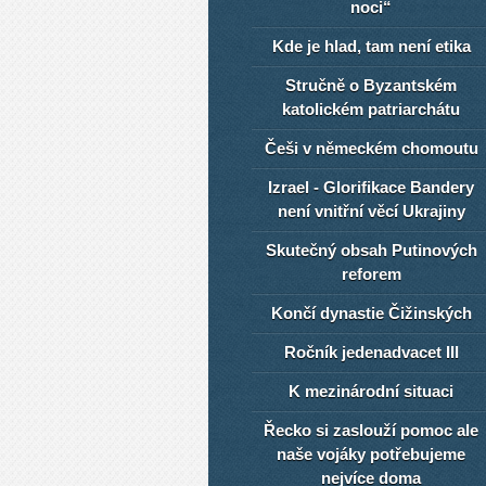
noci“
Kde je hlad, tam není etika
Stručně o Byzantském
katolickém patriarchátu
Češi v německém chomoutu
Izrael - Glorifikace Bandery
není vnitřní věcí Ukrajiny
Skutečný obsah Putinových
reforem
Končí dynastie Čižinských
Ročník jedenadvacet III
K mezinárodní situaci
Řecko si zaslouží pomoc ale
naše vojáky potřebujeme
nejvíce doma