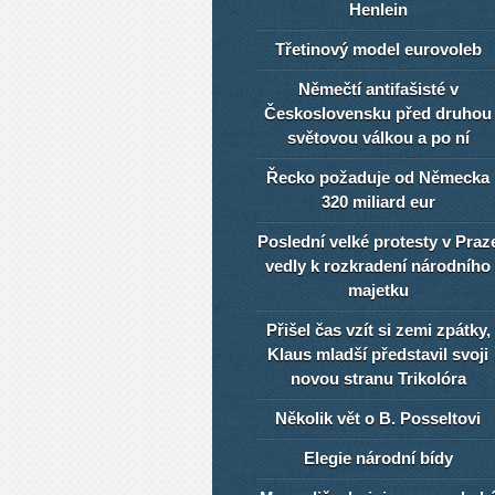
Henlein
Třetinový model eurovoleb
Němečtí antifašisté v
Československu před druhou
světovou válkou a po ní
Řecko požaduje od Německa
320 miliard eur
Poslední velké protesty v Praz
vedly k rozkradení národního
majetku
Přišel čas vzít si zemi zpátky,
Klaus mladší představil svoji
novou stranu Trikolóra
Několik vět o B. Posseltovi
Elegie národní bídy