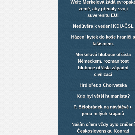
Welt: Merkelová žádá evropsk
země, aby předaly svoji
suverenitu EU!
Nedůvěra k vedení KDU-ČSL
Házení kytek do koše hraničí s
fašismem.
Merkelová hluboce otřásla
Německem, rozmanitost
hluboce otřásla západní
civilizací
Hrdlořez z Chorvatska
Kdo byl větší humanista?
P. Bělobrádek na návštěvě u
jemu milých krajanů
Naším cílem vždy bylo zničení
Československa, Konrad