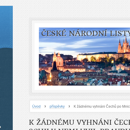
ČESKÉ NÁRODNÍ LIST
›
›
Úvod
příspěvky
K žádnému vyhnáni Čechů po Mnich
K ŽÁDNÉMU VYHNÁNI ČEC
o