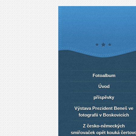
Fotoalbum
Úvod
příspěvky
Výstava Prezident Beneš ve
fotografii v Boskovicích
Z česko-německých
smiřovaček opět kouká čertov