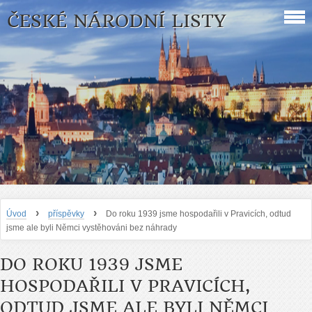
ČESKÉ NÁRODNÍ LISTY
›
›
Úvod
příspěvky
Do roku 1939 jsme hospodařili v Pravicích, odtud
jsme ale byli Němci vystěhováni bez náhrady
DO ROKU 1939 JSME
HOSPODAŘILI V PRAVICÍCH,
ODTUD JSME ALE BYLI NĚMCI