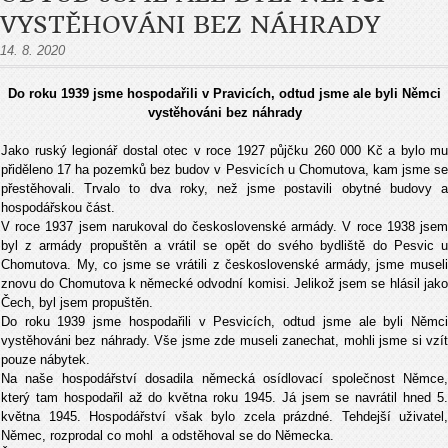
VYSTĚHOVÁNI BEZ NÁHRADY
14. 8. 2020
Do roku 1939 jsme hospodařili v Pravicích, odtud jsme ale byli Němci
vystěhováni bez náhrady
Jako ruský legionář dostal otec v roce 1927 půjčku 260 000 Kč a bylo mu
přiděleno 17 ha pozemků bez budov v Pesvicích u Chomutova, kam jsme se
přestěhovali. Trvalo to dva roky, než jsme postavili obytné budovy a
hospodářskou část
.
V roce 1937 jsem narukoval do československé armády. V roce 1938 jsem
byl z armády propuštěn a vrátil se opět do svého bydliště do Pesvic u
Chomutova. My, co jsme se vrátili z československé armády, jsme museli
znovu do Chomutova k německé odvodní komisi. Jelikož jsem se hlásil jako
Čech, byl jsem propuštěn.
Do roku 1939 jsme hospodařili v Pesvicích, odtud jsme ale byli Němci
vystěhováni bez náhrady. Vše jsme zde museli zanechat, mohli jsme si vzít
pouze nábytek.
Na naše hospodářství dosadila německá osídlovací společnost Němce,
který tam hospodařil až do května roku 1945. Já jsem se navrátil hned 5.
května 1945. Hospodářství však bylo zcela prázdné. Tehdejší uživatel,
Němec, rozprodal co mohl a odstěhoval se do Německa.