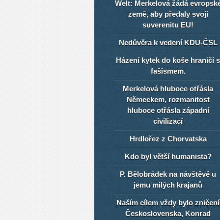
Welt: Merkelová žádá evropsk
země, aby předaly svoji
suverenitu EU!
Nedůvěra k vedení KDU-ČSL
Házení kytek do koše hraničí s
fašismem.
Merkelová hluboce otřásla
Německem, rozmanitost
hluboce otřásla západní
civilizací
Hrdlořez z Chorvatska
Kdo byl větší humanista?
P. Bělobrádek na návštěvě u
jemu milých krajanů
Naším cílem vždy bylo zničení
Československa, Konrad