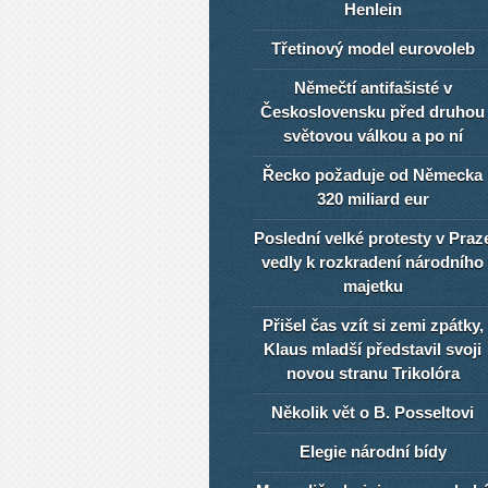
Henlein
Třetinový model eurovoleb
Němečtí antifašisté v
Československu před druhou
světovou válkou a po ní
Řecko požaduje od Německa
320 miliard eur
Poslední velké protesty v Praz
vedly k rozkradení národního
majetku
Přišel čas vzít si zemi zpátky,
Klaus mladší představil svoji
novou stranu Trikolóra
Několik vět o B. Posseltovi
Elegie národní bídy