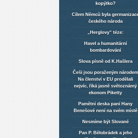
kopýtko?
Cílem Němců byla germanizac
českého národa
„Herglovy“ téze:
Havel a humanitární
bombardování
Slova písně od K.Hašlera
Češi jsou poraženým národe
Na členství v EU prodělali
nejvíc, říká jasně světoznámý
ekonom Piketty
Pamětní deska paní Hany
Benešové není na svém místě
Nesmíme být Slované
Pan P. Bělobrádek a jeho