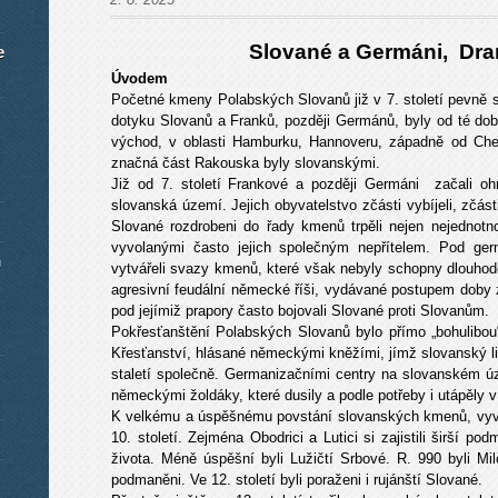
Slované a Germáni, Dra
e
Úvodem
Početné kmeny Polabských Slovanů již v 7. století pevně 
dotyku Slovanů a Franků, později Germánů, byly od té doby 
východ, v oblasti Hamburku, Hannoveru, západně od Ch
značná část Rakouska byly slovanskými.
Již od 7. století Frankové a později Germáni začali 
slovanská území. Jejich obyvatelstvo zčásti vybíjeli, zčás
Slované rozdrobeni do řady kmenů trpěli nejen nejednotnos
vyvolanými často jejich společným nepřítelem. Pod ger
m
vytvářeli svazy kmenů, které však nebyly schopny dlouhod
agresivní feudální německé říši, vydávané postupem doby 
pod jejímiž prapory často bojovali Slované proti Slovanům.
Pokřesťanštění Polabských Slovanů bylo přímo „bohulibou“ 
Křesťanství, hlásané německými kněžími, jímž slovanský l
staletí společně. Germanizačními centry na slovanském úz
německými žoldáky, které dusily a podle potřeby i utápěly 
K velkému a úspěšnému povstání slovanských kmenů, vyv
10. století. Zejména Obodrici a Lutici si zajistili širší p
života. Méně úspěšní byli Lužičtí Srbové. R. 990 byli M
podmaněni. Ve 12. století byli poraženi i rujánští Slované.