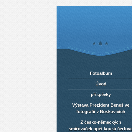
Fotoalbum
Úvod
příspěvky
Výstava Prezident Beneš ve
fotografii v Boskovicích
Z česko-německých
smiřovaček opět kouká čertov