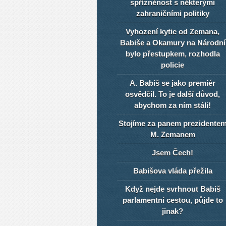
spřízněnost s některými
zahraničními politiky
Vyhození kytic od Zemana,
Babiše a Okamury na Národní
bylo přestupkem, rozhodla
policie
A. Babiš se jako premiér
osvědčil. To je další důvod,
abychom za ním stáli!
Stojíme za panem prezidente
M. Zemanem
Jsem Čech!
Babišova vláda přežila
Když nejde svrhnout Babiš
parlamentní cestou, půjde to
jinak?