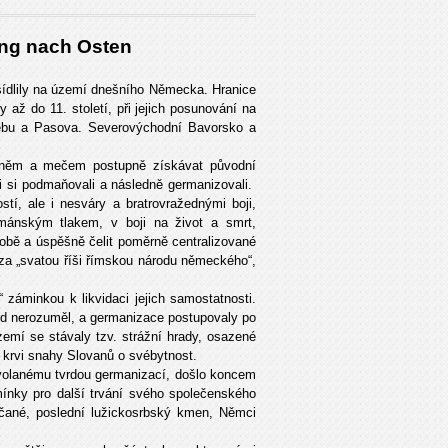
ng nach Osten
sídlily na území dnešního Německa. Hranice
až do 11. století, při jejich posunování na
ebu a Pasova. Severovýchodní Bavorsko a
ohněm a mečem postupně získávat původní
ti si podmaňovali a následně germanizovali.
tí, ale i nesváry a bratrovražednými boji,
mánským tlakem, v boji na život a smrt,
obě a úspěšně čelit poměrně centralizované
za „svatou říši římskou národu německého“,
záminkou k likvidaci jejich samostatnosti.
id nerozuměl, a germanizace postupovaly po
emí se stávaly tzv. strážní hrady, osazené
v krvi snahy Slovanů o svébytnost.
olanému tvrdou germanizací, došlo koncem
odmínky pro další trvání svého společenského
ilčané, poslední lužickosrbský kmen, Němci