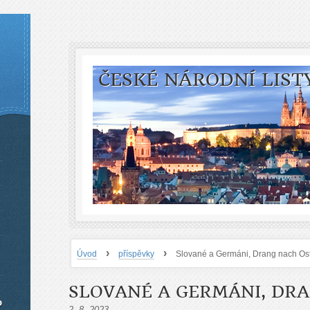
ČESKÉ NÁRODNÍ LIST
›
›
Úvod
příspěvky
Slované a Germáni, Drang nach Os
SLOVANÉ A GERMÁNI, DR
o
2. 8. 2023