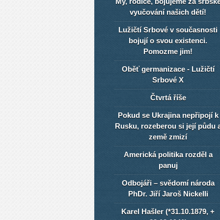
My, rodiče, bojujeme za srbsk
vyučování našich dětí!
Lužičtí Srbové v současnosti
bojují o svou existenci.
Pomozme jim!
Oběť germanizace - Lužičtí
Srbové X
Čtvrtá říše
Pokud se Ukrajina nepřipojí k
Rusku, rozeberou si její půdu 
země zmizí
Americká politika rozděl a
panuj
Odbojáři – svědomí národa
PhDr. Jiří Jaroš Nickelli
Karel Hašler (*31.10.1879, +