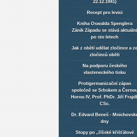
22.12.1941)
Recept pro levici
Kniha Oswalda Spenglera
Zánik Západu se stává aktuáln
po sto letech
Jak z obětí udělat zločince a z
zločinců oběti
Na podporu českého
vlasteneckého tisku
Protigermanizační zápas
společně se Srbskem a Černo
Horou IV, Prof. PhDr. Jiří Frajdl
CSc.
Dr. Edvard Beneš - Mnichovsk
dny
Stopy po „říšské křišťálové