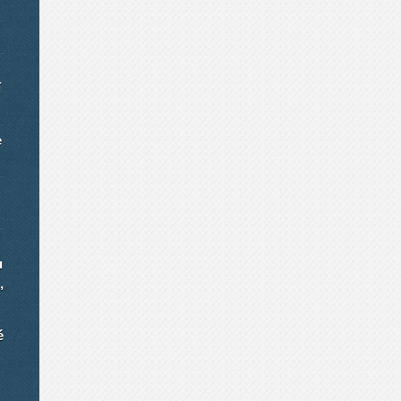
í
e
u
,
é