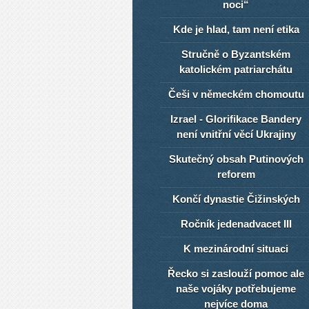
noci“
Kde je hlad, tam není etika
Stručně o Byzantském
katolickém patriarchátu
Češi v německém chomoutu
Izrael - Glorifikace Bandery
není vnitřní věcí Ukrajiny
Skutečný obsah Putinových
reforem
Končí dynastie Čižinských
Ročník jedenadvacet III
K mezinárodní situaci
Řecko si zaslouží pomoc ale
naše vojáky potřebujeme
nejvíce doma