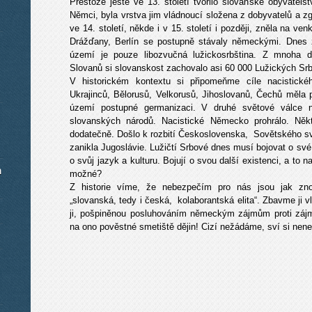
Přestože ještě ve 13. století tvořilo slovanské obyvate
Němci, byla vrstva jim vládnoucí složena z dobyvatelů a z
ve 14. století, někde i v 15. století i později, zněla na v
Drážďany, Berlín se postupně stávaly německými. Dne
území je pouze libozvučná lužickosrbština. Z mnoha 
Slovanů si slovanskost zachovalo asi 60 000 Lužických Srb
V historickém kontextu si připomeňme cíle nacistick
Ukrajinců, Bělorusů, Velkorusů, Jihoslovanů, Čechů měla p
území postupné germanizaci. V druhé světové válce n
slovanských národů. Nacistické Německo prohrálo. Někt
dodatečně. Došlo k rozbití Československa, Sovětského s
zanikla Jugoslávie. Lužičtí Srbové dnes musí bojovat o své 
o svůj jazyk a kulturu. Bojují o svou další existenci, a to
m
možné?
Z historie víme, že nebezpečím pro nás jsou jak zno
„slovanská, tedy i česká, kolaborantská elita“. Zbavme ji 
ji, pošpiněnou posluhováním německým zájmům proti zájmů
na ono pověstné smetiště dějin! Cizí nežádáme, sví s