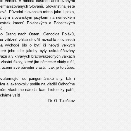
lstvo většinu v mnoha částech anektovanými
germanizovaných Slovanů. Slovanština ještě
enkově. Původní slovanská místa jako Lipsko,
s živým slovanským jazykem na německém
desítek kmenů Polabských a Pobaltských
ů.
ého Drang nach Osten. Genocida Poláků,
o vítězné válce otevřít rozsáhlá slovanská
a východě šlo o bytí či nebytí velkých
eré jeho cíle jakoby byly uskutečňovány
vazu a v krvavých bratrovražedných válkách
vlastní školy, které jim německé vlády ruší,
 na území své původní vlasti. Jak je to vůbec
vuformující se pangermánské síly, tak i
vlivu a jakéhokoliv podílu na vládě! Odhoďme
m vlastního národa, kam historicky patří,
i nenecháme vzít!
Dr. O. Tuleškov