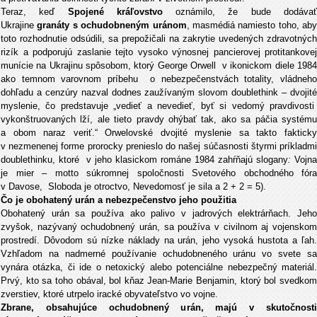
Teraz, keď
Spojené kráľovstvo
oznámilo, že bude dodáva
Ukrajine
granáty s ochudobneným uránom
, masmédiá namiesto toho, aby
toto rozhodnutie odsúdili, sa prepožičali na zakrytie uvedených zdravotných
rizík a podporujú zaslanie tejto vysoko výnosnej pancierovej protitankovej
munície na Ukrajinu spôsobom, ktorý George Orwell v ikonickom diele 1984
ako temnom varovnom príbehu o nebezpečenstvách totality, vládneho
dohľadu a cenzúry nazval dodnes zaužívaným slovom doublethink – dvojité
myslenie, čo predstavuje „vedieť a nevedieť, byť si vedomý pravdivosti
vykonštruovaných lží, ale tieto pravdy ohýbať tak, ako sa páčia systému
a obom naraz veriť.“ Orwelovské dvojité myslenie sa takto fakticky
v nezmenenej forme prorocky prenieslo do našej súčasnosti štyrmi príkladmi
doublethinku, ktoré v jeho klasickom románe 1984 zahŕňajú slogany
:
Vojna
je mier – motto súkromnej spoločnosti Svetového obchodného fóra
v Davose, Sloboda je otroctvo, Nevedomosť je sila a 2 + 2 = 5).
Čo je obohatený urán a nebezpečenstvo jeho použitia
Obohatený urán sa používa ako palivo v jadrových elektrárňach. Jeho
zvyšok, nazývaný ochudobnený urán, sa používa v civilnom aj vojenskom
prostredí. Dôvodom sú nízke náklady na urán, jeho vysoká hustota a ľah.
Vzhľadom na nadmerné používanie ochudobneného uránu vo svete sa
vynára otázka, či ide o netoxický alebo potenciálne nebezpečný materiál.
Prvý, kto sa toho obával, bol kňaz Jean-Marie Benjamin, ktorý bol svedkom
zverstiev, ktoré utrpelo iracké obyvateľstvo vo vojne.
Zbrane, obsahujúce ochudobnený urán, majú v skutočnosti