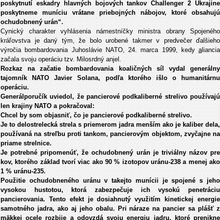
poskytnutí eskadry hlavných bojových tankov Challenger 2 Ukrajine
poskytneme muníciu vrátane priebojných nábojov, ktoré obsahujú
ochudobnený urán“.
Cynický charakter vyhlásenia námestníčky ministra obrany Spojeného
kráľovstva je daný tým, že bolo urobené takmer v predvečer ďalšieho
výročia bombardovania Juhoslávie NATO, 24. marca 1999, kedy
a
liancia
začala svoju operáciu tzv. Milosrdný anjel.
Rozkaz na začatie bombardovania koaličných síl vydal generálny
tajomník NATO Javier Solana, podľa ktorého išlo o humanitárnu
operáciu.
Generálporučík uviedol, že pancierové podkaliberné strelivo používajú
len krajiny NATO a pokračoval:
Chcel by som objasniť, čo je pancierové podkaliberné strelivo.
Je to delostrelecká strela s priemerom jadra menším ako je kaliber dela,
používaná na streľbu proti tankom, pancierovým objektom, zvyčajne na
priame strelnice.
Je potrebné pripomenúť, že ochudobnený urán je triviálny názov pre
kov, ktorého základ tvorí viac ako 90 % izotopov uránu-238 a menej ako
1 % uránu-235.
Použitie ochudobneného uránu v takejto munícii je spojené s jeho
vysokou hustotou, ktorá zabezpečuje ich vysokú penetráciu
pancierovania. Tento efekt je dosiahnutý využitím kinetickej energie
samotného jadra, ako aj jeho obalu. Pri náraze na pancier sa plášť z
mäkkej ocele rozbije a odovzdá svoju energiu jadru, ktoré prenikne