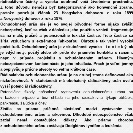
rádioaktívne účinky a vysokú odolnosť voči životnému prostrediu.
Z toho dôvodu nemôžu byť kategorizované ako konvenčné zbrane,
pretože porušujú článok 23 Haagskeho dohovoru z roku 1899
a Newyorský dohovor z roku 1976.
Ochudobnený urán nie je vo svojej pôvodnej forme nijako zvlášť
nebezpečný, keď sa však v dôsledku jeho použitia vznieti, fragmentuje
sa na malé, prašné a potencionálne toxické častice. Tieto častice sa
šíria vzduchom s extrémnou ľahkosťou. Ohrozuje tak veľmi vysoký
počet ľudí. Ochudobnený urán je v skutočnosti vysoko t o x i c k ý, ak
je vdýchnutý, požitý alebo ak príde do priameho kontaktu s ranami,
napr. v prípade projektilu s ochudobneným uránom. Hlavným
nebezpečenstvom kontaminácie je jeho inhalácia. Prach je veľmi jemný
a ovplyvňuje pľúcne alveoly vo veľmi krátkom čase.
Rádioaktivita ochudobneného uránu je na druhej strane definovaná ako
nízkoúrovňová. V skutočnosti má obohatený rádioaktívny urán oveľa
vyšší potenciál rádioaktivity.
Potenciálne škody spôsobené vystaveniu ochudobnenému uránu sa
v každom prípade a bez ohľadu na jeho rádioaktivitu týkajú obličiek,
pankreasu, žalúdka a čriev.
Zistila sa priama príčinná súvislosť medzi vystavením sa
ochudobnemému uránu a rakovinou. Dlhodobé nebezpečenstvo však
zatiaľ nemá dostačujúce dôkazy. Ako priame choroby
z ochudobneného uránu zostávajú Dodgkinov lymfóm a leukémia.