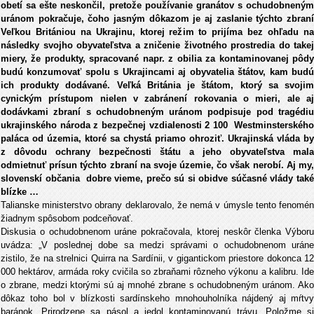
obetí sa ešte neskončil, pretože používanie granátov s ochudobneným
uránom pokračuje, čoho jasným dôkazom je aj zaslanie týchto zbraní
Veľkou Britániou na Ukrajinu, ktorej režim to prijíma bez ohľadu na
následky svojho obyvateľstva a zničenie životného prostredia do takej
miery, že produkty, spracované napr. z obilia za kontaminovanej pôdy
budú konzumovať spolu s Ukrajincami aj obyvatelia štátov, kam budú
ich produkty dodávané. Veľká Británia je štátom, ktorý sa svojim
cynickým prístupom nielen v zabránení rokovania o mieri, ale aj
dodávkami zbraní s ochudobneným uránom podpisuje pod tragédiu
ukrajinského národa z bezpečnej vzdialenosti 2 100 Westminsterského
paláca od územia, ktoré sa chystá priamo ohroziť. Ukrajinská vláda by
z dôvodu ochrany bezpečnosti štátu a jeho obyvateľstva mala
odmietnuť prísun týchto zbraní na svoje územie, čo však nerobí. Aj my,
slovenskí občania dobre vieme, prečo sú si obidve súčasné vlády také
blízke …
Talianske ministerstvo obrany deklarovalo, že nemá v úmysle tento fenomén
žiadnym spôsobom podceňovať.
Diskusia o ochudobnenom uráne pokračovala, ktorej neskôr členka Výboru
uvádza: „V poslednej dobe sa medzi správami o ochudobnenom uráne
zistilo, že na strelnici Quirra na Sardínii, v gigantickom priestore dokonca 12
000 hektárov, armáda roky cvičila so zbraňami rôzneho výkonu a kalibru. Ide
o zbrane, medzi ktorými sú aj mnohé zbrane s ochudobneným uránom. Ako
dôkaz toho bol v blízkosti sardínskeho mnohouholníka nájdený aj mŕtvy
baránok. Prirodzene sa pásol a jedol kontaminovanú trávu. Položme si