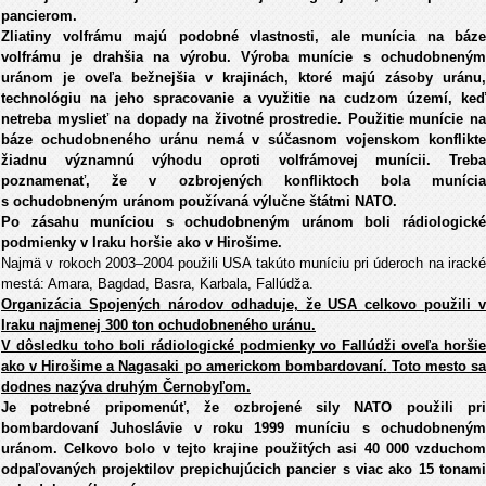
pancierom.
Zliatiny volfrámu majú podobné vlastnosti, ale munícia na báze
volfrámu je drahšia na výrobu. Výroba munície s ochudobneným
uránom je oveľa bežnejšia v krajinách, ktoré majú zásoby uránu,
technológiu na jeho spracovanie a využitie na cudzom území, keď
netreba myslieť na dopady na životné prostredie. Použitie munície na
báze ochudobneného uránu nemá v súčasnom vojenskom konflikte
žiadnu významnú výhodu oproti volfrámovej munícii. Treba
poznamenať, že v ozbrojených konfliktoch bola munícia
s ochudobneným uránom používaná výlučne štátmi NATO.
Po zásahu muníciou s ochudobneným uránom boli rádiologické
podmienky v Iraku horšie ako v Hirošime.
Najmä v rokoch 2003–2004 použili USA takúto muníciu pri úderoch na iracké
mestá: Amara, Bagdad, Basra, Karbala, Fallúdža.
Organizácia Spojených národov odhaduje, že USA celkovo použili v
Iraku najmenej 300 ton ochudobneného uránu.
V dôsledku toho boli rádiologické podmienky vo Fallúdži oveľa horšie
ako v Hirošime a Nagasaki po americkom bombardovaní.
Toto mesto s
dodnes nazýva druhým Černobyľom.
Je potrebné pripomenúť, že ozbrojené sily NATO použili pri
bombardovaní Juhoslávie v roku 1999 muníciu s ochudobneným
uránom. Celkovo bolo v tejto krajine použitých asi 40 000 vzduchom
odpaľovaných projektilov prepichujúcich pancier s viac ako 15 tonami