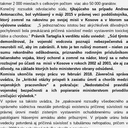
takmer 2 000 miestach s celkovým počtom viac ako 50 000 granátov.
Konečný rozsudok odvolacieho súdu,
týkajúceho sa prípadu Andre
Antonacciho, bol vyhlásený v máji 2015 v právnej veci poddôstojníka,
ktorý zomrel na rakovinu po svojej misii v Kosove a v ktorom sa
výslovne uvádza:
„S jednoznačnou istotou bez akýchkoľvek dôvodnýc
pochybností bola preukázaná príčinná súvislosť medzi vystavením toxickej
látke a chorobou.“
Právnik Tartaglia k verdiktu súdu uviedol: „Súd týmt
demonštroval, že vojenskí vodcovia poznajú nebezpečenstvá a
neurobili nič, aby im zabránili. A toto je ten rušivý moment – nielen za
sumu rekordného odškodnenia, priznaného rodinným príslušníkom
talianskeho vojaka, ktorý ochorel a zomrel na nádor, ktorý sa u neho
rozbujnel po účasti na misii v Kosove v rokoch 2002 až 2003, ale aj za
dôvody, na základe ktorých bolo ministerstvo obrany odsúdené.
Komisia ukončila svoju prácu vo februári 2018. Záverečná správa
uvádza, že „kritické otázky prispeli k zasiatiu úmrtí a chorôb medzi
vojenských pracovníkov” a pokračuje: „Nedostatočné pravidlá
vojenskej bezpečnosti a ich popieranie ministerstvom privodilo
zničujúci výsledok.“
V správe sa takisto uvádza, že „opakované rozsudky všeobecného a
správneho súdnictva neustále potvrdzujú existenciu príčinnej súvislosti na
právnej úrovni medzi zisteným vystavením ochudobnenému uránu a
patológiami hlásenými armádou alebo príbuznými. V prípade uránu bola
vedecky potvrdená aj príčinná súvislosť s tubulárnou nefropatiou, pričom v