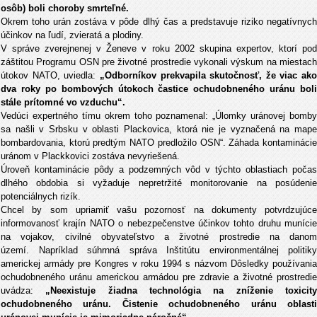
osôb) boli choroby smrteľné.
Okrem toho urán zostáva v pôde dlhý čas a predstavuje riziko negatívnych
účinkov na ľudí, zvieratá a plodiny.
V správe zverejnenej v Ženeve v roku 2002 skupina expertov, ktorí pod
záštitou Programu OSN pre životné prostredie vykonali výskum na miestach
útokov NATO, uviedla:
„Odborníkov prekvapila skutočnosť, že viac ako
dva roky po bombových útokoch častice ochudobneného uránu boli
stále prítomné vo vzduchu“.
Vedúci expertného tímu okrem toho poznamenal: „Úlomky uránovej bomby
sa našli v Srbsku v oblasti Plackovica, ktorá nie je vyznačená na mape
bombardovania, ktorú predtým NATO predložilo OSN“. Záhada kontaminácie
uránom v Plackkovici zostáva nevyriešená.
Úroveň kontaminácie pôdy a podzemných vôd v týchto oblastiach počas
dlhého obdobia si vyžaduje nepretržité monitorovanie na posúdenie
potenciálnych rizík.
Chcel by som upriamiť vašu pozornosť na dokumenty potvrdzujúce
informovanosť krajín NATO o nebezpečenstve účinkov tohto druhu munície
na vojakov, civilné obyvateľstvo a životné prostredie na danom
území. Napríklad súhrnná správa Inštitútu environmentálnej politiky
americkej armády pre Kongres v roku 1994 s názvom Dôsledky používania
ochudobneného uránu americkou armádou pre zdravie a životné prostredie
uvádza:
„Neexistuje žiadna technológia na zníženie toxicity
ochudobneného uránu. Čistenie ochudobneného uránu oblasti