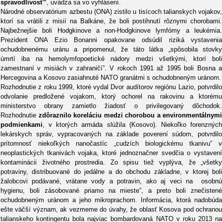
spravodlivosť”
, uvádza sa vo vyhlásení.
Národné observatórium azbestu (ONA) zistilo u tisícoch talianskych vojakov,
ktorí sa vrátili z misií na Balkáne, že boli postihnutí rôznymi chorobami.
Najbežnejšie boli Hodgkinove a non-Hodgkinove lymfómy a leukémia.
Prezident ONA Ezio Bonanni opakovane odsúdil riziká vystavenia
ochudobnenému uránu a pripomenul, že táto látka „spôsobila stovky
úmrtí iba na hemolymfopoetické nádory medzi všetkými, ktorí boli
zamestnaní v misiách v zahraničí”. V rokoch 1991 až 1995 boli Bosna a
Hercegovina a Kosovo zasiahnuté NATO granátmi s ochudobneným uránom.
Rozhodnutie z roku 1999, ktoré vydal Dvor audítorov regiónu Lazio, potvrdilo
odvolanie predložené vojakom, ktorý ochorel na rakovinu a ktorému
ministerstvo obrany zamietlo žiadosť o privilegovaný dôchodok.
Rozhodnutie
zdôraznilo koreláciu medzi chorobou a environmentálnymi
podmienkami
, v ktorých armáda slúžila (Kosovo). Niekoľko forenzných
lekárskych správ, vypracovaných na základe poverení súdom, potvrdilo
prítomnosť niekoľkých nanočastíc „cudzích biologickému tkanivu” v
neoplastických tkanivách vojaka, ktoré jednoznačner svedčia o vystavení
kontaminácii životného prostredia. Zo spisu tiež vyplýva, že „všetky
potraviny, distribuované do jedálne a do obchodu základne, v ktorej boli
žalobcovi podávané, vrátane vody a potravin, ako aj veci na osobnú
hygienu, boli zásobované priamo na mieste”, a preto boli znečistené
ochudobneným uránom a jeho mikroprachom. Informácia, ktorá nadobúda
ešte väčší význam, ak vezmeme do úvahy, že oblasť Kosova pod ochranou
talianskeho kontingentu bola najviac bombardovaná NATO v roku 2013 na