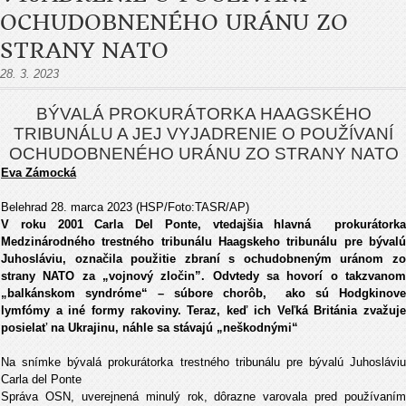
OCHUDOBNENÉHO URÁNU ZO
STRANY NATO
28. 3. 2023
BÝVALÁ PROKURÁTORKA HAAGSKÉHO
TRIBUNÁLU A JEJ VYJADRENIE O POUŽÍVANÍ
OCHUDOBNENÉHO URÁNU ZO STRANY NATO
Eva Zámocká
Belehrad 28. marca 2023 (HSP/Foto:TASR/AP)
V roku 2001 Carla Del Ponte, vtedajšia hlavná prokurátorka
Medzinárodného trestného tribunálu Haagskeho tribunálu pre bývalú
Juhosláviu, označila použitie zbraní s ochudobneným uránom zo
strany NATO za „vojnový zločin”. Odvtedy sa hovorí o takzvanom
„balkánskom syndróme“ – súbore chorôb, ako sú Hodgkinove
lymfómy a iné formy rakoviny. Teraz, keď ich Veľká Británia zvažuje
posielať na Ukrajinu, náhle sa stávajú „neškodnými“
Na snímke bývalá prokurátorka trestného tribunálu pre bývalú Juhosláviu
Carla del Ponte
Správa OSN, uverejnená minulý rok, dôrazne varovala pred používaním