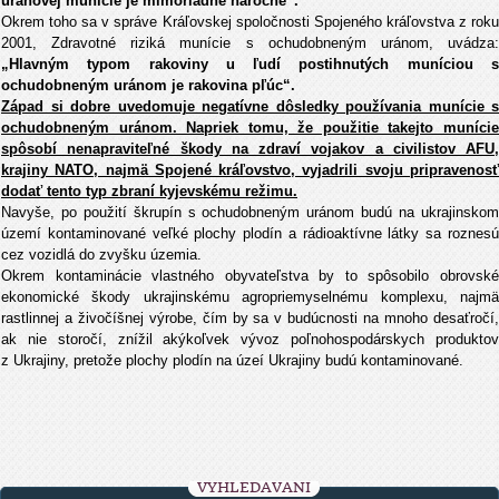
uránovej munície je mimoriadne náročné“.
Okrem toho sa v správe Kráľovskej spoločnosti Spojeného kráľovstva z roku
2001, Zdravotné riziká munície s ochudobneným uránom, uvádza:
„Hlavným typom rakoviny u ľudí postihnutých muníciou s
ochudobneným uránom je rakovina pľúc“.
Západ si dobre uvedomuje negatívne dôsledky používania munície s
ochudobneným uránom. Napriek tomu, že použitie takejto munície
spôsobí nenapraviteľné škody na zdraví vojakov a civilistov AFU,
krajiny NATO, najmä Spojené kráľovstvo, vyjadrili svoju pripravenosť
dodať tento typ zbraní kyjevskému režimu.
Navyše, po použití škrupín s ochudobneným uránom budú na ukrajinskom
území kontaminované veľké plochy plodín a rádioaktívne látky sa roznesú
cez vozidlá do zvyšku územia.
Okrem kontaminácie vlastného obyvateľstva by to spôsobilo obrovské
ekonomické škody ukrajinskému agropriemyselnému komplexu, najmä
rastlinnej a živočíšnej výrobe, čím by sa v budúcnosti na mnoho desaťročí,
ak nie storočí, znížil akýkoľvek vývoz poľnohospodárskych produktov
z Ukrajiny, pretože plochy plodín na úzeí Ukrajiny budú kontaminované.
VYHLEDÁVÁNÍ