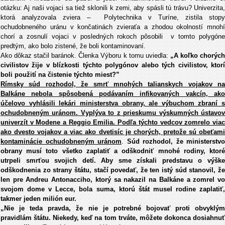
otázku: Aj naši vojaci sa tiež sklonili k zemi, aby spásli tú trávu? Univerzita,
ktorá analyzovala zviera – Polytechnika v Turíne, zistila stopy
ochudobneného uránu v končatinách zvieraťa a zhodou okolností mnohí
chorí a zosnulí vojaci v posledných rokoch pôsobili v tomto polygóne
predtým, ako bolo zistené, že boli kontaminovaní.
Ako dôkaz stačil baránok. Členka Výboru k tomu uviedla:
„A koľko chorýc
civilistov žije v blízkosti týchto polygónov alebo tých civilistov, ktorí
boli použití na čistenie týchto miest?”
Rímsky súd rozhodol, že smrť mnohých talianskych vojakov na
Balkáne nebola spôsobená podávaním infikovaných vakcín, ako
účelovo vyhlásili lekári ministerstva obrany, ale výbuchom zbraní s
ochudobneným uránom. Vyplýva to z prieskumu výskumných ústavov
univerzít v Modene a Reggio Emilia. Podľa týchto vedcov zomrelo viac
ako dvesto vojakov a viac ako dvetisíc je chorých, pretože sú obeťami
kontaminácie ochudobneným uránom
.
Súd rozhodol, že ministerstvo
obrany musí toto všetko zaplatiť a odškodniť mnohé rodiny, ktoré
utrpeli smrťou svojich detí. Aby sme získali predstavu o výške
odškodnenia zo strany štátu, stačí povedať, že ten istý súd stanovil, že
len pre Andreu Antonacciho, ktorý sa nakazil na Balkáne a zomrel vo
svojom dome v Lecce, bola suma, ktorú štát musel rodine zaplatiť,
takmer jeden milión eur.
„Nie je teda pravda, že nie je potrebné bojovať proti obvyklým
pravidlám štátu. Niekedy, keď na tom trváte, môžete dokonca dosiahnuť