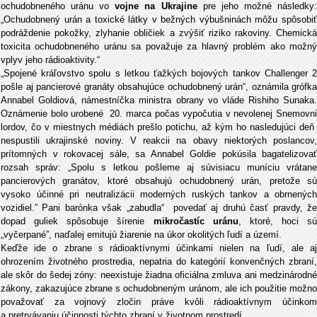
ochudobneného uránu vo
vojne na Ukrajine
pre jeho možné následky
„Ochudobnený urán a toxické látky v bežných výbušninách môžu spôsobiť
podráždenie pokožky, zlyhanie obličiek a zvýšiť riziko rakoviny. Chemická
toxicita ochudobneného uránu sa považuje za hlavný problém ako možný
vplyv jeho rádioaktivity.“
„Spojené kráľovstvo spolu s letkou ťažkých bojových tankov Challenger 2
pošle aj pancierové granáty obsahujúce ochudobnený urán“, oznámila grófka
Annabel Goldiová, námestníčka ministra obrany vo vláde Rishiho Sunaka.
Oznámenie bolo urobené 20. marca počas vypočutia v nevolenej Snemovni
lordov, čo v miestnych médiách prešlo potichu, až kým ho nasledujúci deň
nespustili ukrajinské noviny. V reakcii na obavy niektorých poslancov,
prítomných v rokovacej sále, sa Annabel Goldie pokúsila bagatelizovať
rozsah správ: „Spolu s letkou pošleme aj súvisiacu muníciu vrátane
pancierových granátov, ktoré obsahujú ochudobnený urán, pretože sú
vysoko účinné pri neutralizácii moderných ruských tankov a obrnených
vozidiel.” Pani barónka však „zabudla“ povedať aj druhú časť pravdy, že
dopad guliek spôsobuje šírenie
mikročastíc uránu
, ktoré, hoci sú
„vyčerpané”, naďalej emitujú žiarenie na úkor okolitých ľudí a území.
Keďže ide o zbrane s rádioaktívnymi účinkami nielen na ľudí, ale aj
ohrozením životného prostredia, nepatria do kategórií konvenčných zbraní,
ale skôr do šedej zóny: neexistuje žiadna oficiálna zmluva ani medzinárodné
zákony, zakazujúce zbrane s ochudobneným uránom, ale ich použitie možno
považovať za vojnový zločin práve kvôli rádioaktívnym účinkom
a pretrvávaniu účinnosti týchto zbraní v životnom prostredí.