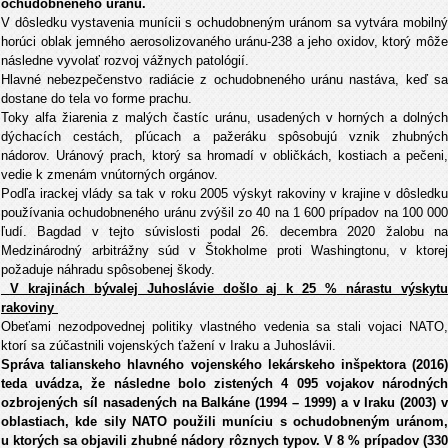
ochudobneného uránu.
V dôsledku vystavenia munícii s ochudobneným uránom sa vytvára mobilný
horúci oblak jemného aerosolizovaného uránu-238 a jeho oxidov, ktorý môže
následne vyvolať rozvoj vážnych patológií.
Hlavné nebezpečenstvo radiácie z ochudobneného uránu nastáva, keď sa
dostane do tela vo forme prachu.
Toky alfa žiarenia z malých častíc uránu, usadených v horných a dolných
dýchacích cestách, pľúcach a pažeráku spôsobujú vznik zhubných
nádorov. Uránový prach, ktorý sa hromadí v obličkách, kostiach a pečeni,
vedie k zmenám vnútorných orgánov.
Podľa irackej vlády sa tak v roku 2005 výskyt rakoviny v krajine v dôsledku
používania ochudobneného uránu zvýšil zo 40 na 1 600 prípadov na 100 000
ľudí. Bagdad v tejto súvislosti podal 26. decembra 2020 žalobu na
Medzinárodný arbitrážny súd v Štokholme proti Washingtonu, v ktorej
požaduje náhradu spôsobenej škody.
V krajinách bývalej Juhoslávie došlo aj k 25 % nárastu výskyt
rakoviny
Obeťami nezodpovednej politiky vlastného vedenia sa stali vojaci NATO,
ktorí sa zúčastnili vojenských ťažení v Iraku a Juhoslávii.
Správa talianskeho hlavného vojenského lekárskeho inšpektora (2016)
teda uvádza, že následne bolo zistených 4 095 vojakov národných
ozbrojených síl nasadených na Balkáne (1994 – 1999) a v Iraku (2003) v
oblastiach, kde sily NATO použili muníciu s ochudobneným uránom,
u ktorých sa objavili zhubné nádory rôznych typov. V 8 % prípadov (330