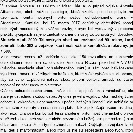
roku 2008 bola schválená tabuľka chorôb z povolania.
V správe Komisie sa takisto uvádza: „Ide aj o prípad vojaka Antonia
Attianeseho, obete vážnej patológie, ktorá vznikla po jeho pobyte na
územiach, kontaminovaných prítomnosťou ochudobneného uránu v
Afganistane. Komisiou bol 15. marca 2017 odsúdený obštrukčný postoj
niektorých nadriadených a vážne hrozby, ktorým bol vystavený v priebehu
praktík, týkajúcich sa jeho žiadosti o zmenu služby zo zdravotných dôvodov.
Situácia v júli
2020
: Talianskych obetí na rozhraní od 90. rokov, ktorí
zomreli, bolo 382 a vojakov, ktorí mali vážne komplikácie rakoviny, je
7 600.
Ministerstvo obrany už obdržalo viac ako 150 rozsudkov na zaplatenie
odškodnenia, voči nim sa odvolalo. Vincenzo Riccio, prezident A.N.V.U.I
(Národná asociácia obetí ochudobneného uránu) a sám obeť balkánskeho
syndrómu, hovorí o všetkých prekážkach, ktoré stále vytvára rezort obrany,
aby sa vyhol zaplateniu náhrad škôd, pričom velitelia armády sú často
napojení na zástupcov ministerstva.
Otázka ochudobneného uránu však nie je spojená len s minulosťou, ale
stále je ústrednou skutočnosťou. Aj dnes je veľa vojakov, ktorí naďalej ticho
ochorejú. Vykonávajú chemoterapiu počas bežných licencií, ale nehlásia to
zo strachu zo straty zamestnania a platu. Takto pokračujú aspoň tak dlho,
ako môžu. Uránové bomby boli teraz zhodené, prítomnosť chemického prvku
v určitých oblastiach sveta je niečo nezvratné a každý, kto prechádza týmito
oblasťami, riskuje, že sa týmito chorobami nakazí. Opýtajte sa vojakov, ktorí
mali deti s malformáciami alebo ktorí už nie sú sebestační alebo tých, ktorí