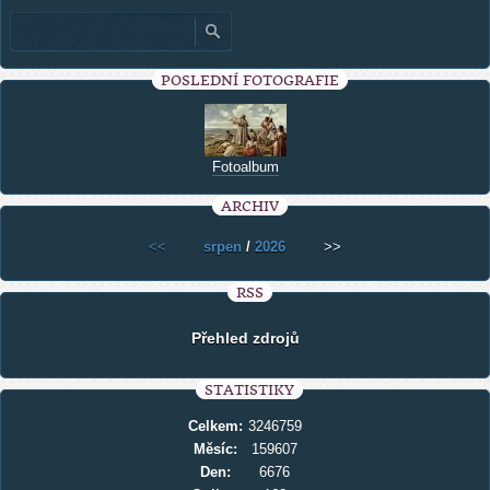
POSLEDNÍ FOTOGRAFIE
Fotoalbum
ARCHIV
<<
srpen
/
2026
>>
RSS
Přehled zdrojů
STATISTIKY
Celkem:
3246759
Měsíc:
159607
Den:
6676