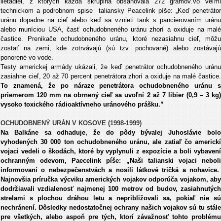
lietadiel, z ktorých každá škrupina obsahovala 272 gramov.Vo veľmi
technickom a podrobnom spise taliansky Peacelink píše: „Keď penetrátor
uránu dopadne na cieľ alebo keď sa vznieti tank s pancierovaním uránu
alebo muníciou USA, časť ochudobneného uránu zhorí a oxiduje na malé
častice. Prenikače ochudobneného uránu, ktoré nezasiahnu cieľ, môžu
zostať na zemi, kde zotrvávajú (sú tzv. pochované) alebo zostávajú
ponorené vo vode.
Testy americkej armády ukázali, že keď penetrátor ochudobneného uránu
zasiahne cieľ, 20 až 70 percent penetrátora zhorí a oxiduje na malé častice.
To znamená, že po náraze penetrátora ochudobneného uránu s
priemerom 120 mm na obrnený cieľ sa uvoľní 2 až 7 libier (0,9 – 3 kg)
vysoko toxického rádioaktívneho uránového prášku.”
OCHUDOBNENÝ URÁN V KOSOVE (1998-1999)
Na Balkáne sa odhaduje, že do pôdy bývalej Juhoslávie bolo
vyhodených 30 000 ton ochudobneného uránu, ale zatiaľ čo americkí
vojaci vedeli o škodách, ktoré by vyplynuli z expozície a boli vybavení
ochranným odevom, Paecelink píše: „Naši talianski vojaci neboli
informovaní o nebezpečenstvách a nosili látkové tričká a nohavice.
Najnovšia príručka výcviku amerických vojakov odporúča vojakom, aby
dodržiavali vzdialenosť najmenej 100 metrov od budov, zasiahnutých
strelami s plochou dráhou letu a nepribližovali sa, pokiaľ nie sú
nechránení. Dôsledky nedostatočnej ochrany našich vojakov sú tu stále
pre všetkých, alebo aspoň pre tých, ktorí závažnosť tohto problému