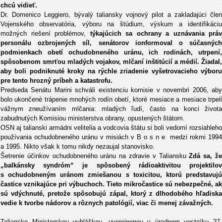
chcú vidieť.
Dr. Domenico Leggiero, bývalý taliansky vojnový pilot a zakladajúci člen
Vojenského observatória, výboru na štúdium, výskum a identifikáciu
možných riešení problémov,
týkajúcich sa ochrany a uznávania práv
personálu ozbrojených síl, senátorov ionformoval o súčasných
podmienkach obetí ochudobneného uránu, ich rodinách, utrpení,
spôsobenom smrťou mladých vojakov, mlčaní inštitúcií a médií. Žiadal,
aby boli podniknuté kroky na rýchle zriadenie vyšetrovacieho výboru
pre tento hrozný príbeh a katastrofu.
Predseda Senátu Marini schváli existenciu komisie v novembri 2006, aby
bolo ukončené trápenie mnohých rodín obetí, ktoré mesiace a mesiace trpeli
vážnym zneužívaním mlčania: mladých ľudí, často na konci života
zabudnutých Komisiou ministerstva obrany, opustených štátom.
OSN aj talianski armádni velitelia a vodcovia štátu si boli vedomí rozsiahleho
používania ochudobneného uránu v misiách v B o s n e medzi rokmi 1994
a 1995. Nikto však k tomu nikdy nezaujal stanovisko.
Šetrenie účinkov ochudobneného uránu na zdravie v Taliansku
Zdá sa, ž
„balkánsky syndróm“ je spôsobený rádioaktivitou projektilov
s ochudobneným uránom zmiešanou s toxicitou, ktorú predstavujú
častice vznikajúce pri výbuchoch. Tieto mikročastice sú nebezpečné, ak
sú vdýchnuté, pretože spôsobujú zápal, ktorý z dlhodobého hľadiska
vedie k tvorbe nádorov a rôznych patológií, viac či menej závažných.
Taliansko Ministerskou vyhláškou, uverejnenou v úradnom vestníku 27.