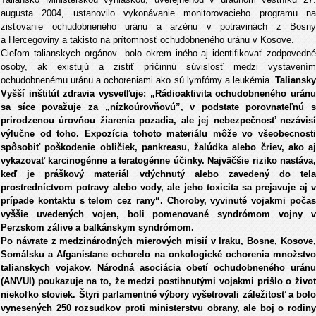
augusta 2004, ustanovilo vykonávanie monitorovacieho programu na
zisťovanie ochudobneného uránu a arzénu v potravinách z Bosny
a Hercegoviny a takisto na prítomnosť ochudobneného uránu v Kosove.
Cieľom talianskych orgánov bolo okrem iného aj identifikovať zodpovedné
osoby, ak existujú a zistiť príčinnú súvislosť medzi vystavením
ochudobnenému uránu a ochoreniami ako sú lymfómy a leukémia.
Taliansky
Vyšší inštitút zdravia vysvetľuje: „Rádioaktivita ochudobneného uránu
sa síce považuje za „nízkoúrovňovú”, v podstate porovnateľnú s
prirodzenou úrovňou žiarenia pozadia, ale jej nebezpečnosť nezávisí
výlučne od toho. Expozícia tohoto materiálu môže vo všeobecnosti
spôsobiť poškodenie obličiek, pankreasu, žalúdka alebo čriev, ako aj
vykazovať karcinogénne a teratogénne účinky. Najväčšie riziko nastáva,
keď je práškový materiál vdýchnutý alebo zavedený do tela
prostredníctvom potravy alebo vody, ale jeho toxicita sa prejavuje aj v
prípade kontaktu s telom cez rany“. Choroby, vyvinuté vojakmi počas
vyššie uvedených vojen, boli pomenované syndrómom vojny v
Perzskom zálive a balkánskym syndrómom.
Po návrate z medzinárodných mierových misií v Iraku, Bosne, Kosove,
Somálsku a Afganistane ochorelo na onkologické ochorenia množstvo
talianskych vojakov. Národná asociácia obetí ochudobneného uránu
(ANVUI) poukazuje na to, že medzi postihnutými vojakmi prišlo o život
niekoľko stoviek. Štyri parlamentné výbory vyšetrovali záležitosť a bolo
vynesených 250 rozsudkov proti ministerstvu obrany, ale boj o rodiny