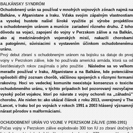
BALKÁNSKY SYNDRÓM
Ochudobnený urán sa používal v mnohých vojnových zónach najmä na
Balkáne, v Afganistane a Iraku. Vďaka svojim zápalným vlastnostiam
a vysokej hustote našiel široké využitie pi výrobe projektilov
s ochudobneným uránom a munície zariadení rôzneho druhu. Z toho
dôvodu sa vojaci, zapojení do vojny v Perzskom zálive a na Balkán,
ako aj medzinárodných vojenských misií, nakazili chorobami
a patogénmi, súvisiacimi s vystavením účinkom ochudobnenému
uránu.
Prvý debut zbraní s ochudobneným uránom na bojisku sa datuje do prvej
vojny v Perzskom zálive, kde ho používala americká armáda, ktorá sa od
šesťdesiatych rokov zaujímala o jeho použitie .
Následne sa vo veľkom
meradle používal v Iraku, Afganistane a na Balkáne, kde potenciálne
spôsobili dlhý zoznam chorôb, väčšinou spojených s rôznymi formami
rakoviny. Hoci vo vedeckej komunite neexistuje konsenzus o toxicite
ochudobneného uránu, v týchto prípadoch bol pozorovaný nezvyčajne
vysoký počet vojakov, ktorí po návrate z vojny ochoreli na „záhadnú”
chorobu. Ale nielen to: ako ukázal článok z roku 2013, uverejnený v The
Lancet, v Iraku bol po vojnách v rokoch 1991 a 2003 hlásený významný
nárast pôrodov s malformáciami.
OCHUDOBNENÝ URÁN VO VOJNE V PERZSKOM ZÁLIVE (1990-1991)
Počas vojny v Perzskom zálive explodovalo 300 ton IU zo zbraní útočných