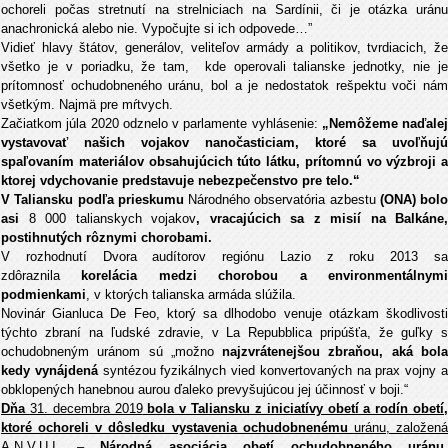
ochoreli počas stretnutí na strelniciach na Sardínii, či je otázka uránu
anachronická alebo nie. Vypočujte si ich odpovede…”
Vidieť hlavy štátov, generálov, veliteľov armády a politikov, tvrdiacich, že
všetko je v poriadku, že tam, kde operovali talianske jednotky, nie je
prítomnosť ochudobneného uránu, bol a je nedostatok rešpektu voči nám
všetkým. Najmä pre mŕtvych.
Začiatkom júla 2020 odznelo v parlamente vyhlásenie:
„Nemôžeme naďalej
vystavovať našich vojakov nanočasticiam, ktoré sa uvoľňujú
spaľovaním materiálov obsahujúcich túto látku, prítomnú vo výzbroji a
ktorej vdychovanie predstavuje nebezpečenstvo pre telo.“
V Taliansku podľa prieskumu
Národného observatória azbestu
(ONA) bolo
asi
8 000 talianskych vojakov
, vracajúcich sa z misií na Balkáne,
postihnutých rôznymi chorobami.
V rozhodnutí Dvora audítorov regiónu Lazio z roku 2013 sa
zdôraznila
korelácia medzi chorobou a environmentálnym
podmienkami
, v ktorých talianska armáda slúžila.
Novinár Gianluca De Feo, ktorý sa dlhodobo venuje otázkam škodlivosti
týchto zbraní na ľudské zdravie, v La Repubblica pripúšťa, že guľky s
ochudobneným uránom sú „možno
najzvrátenejšou zbraňou, aká bol
kedy vynájdená
syntézou fyzikálnych vied konvertovaných na prax vojny 
obklopených hanebnou aurou ďaleko prevyšujúcou jej účinnosť v boji.“
Dňa
31. decembra 2019
bola v Taliansku z iniciatívy obetí a rodín obetí
ktoré ochoreli v dôsledku vystavenia ochudobnenému
uránu, založen
A.N.V.U.I. –
Národná asociácia obetí ochudobneného uránu.