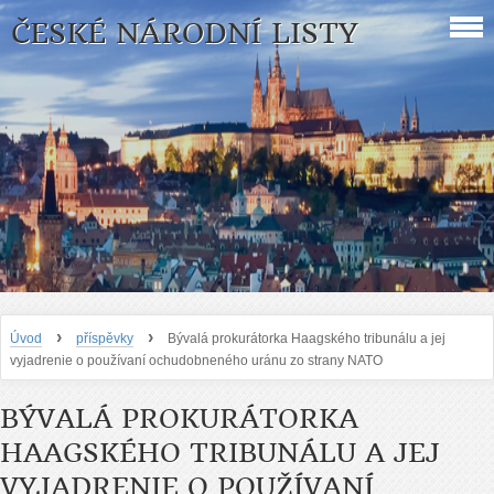
ČESKÉ NÁRODNÍ LISTY
›
›
Úvod
příspěvky
Bývalá prokurátorka Haagského tribunálu a jej
vyjadrenie o používaní ochudobneného uránu zo strany NATO
BÝVALÁ PROKURÁTORKA
HAAGSKÉHO TRIBUNÁLU A JEJ
VYJADRENIE O POUŽÍVANÍ