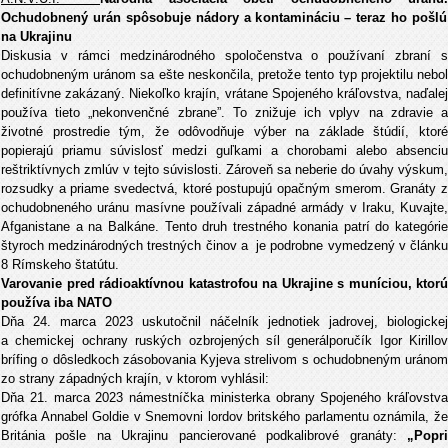
Ochudobnený urán spôsobuje nádory a kontamináciu – teraz ho pošlú
na Ukrajinu
Diskusia v rámci medzinárodného spoločenstva o používaní zbraní s
ochudobneným uránom sa ešte neskončila, pretože tento typ projektilu nebol
definitívne zakázaný. Niekoľko krajín, vrátane Spojeného kráľovstva, naďalej
používa tieto „nekonvenčné zbrane”. To znižuje ich vplyv na zdravie a
životné prostredie tým, že odôvodňuje výber na základe štúdií, ktoré
popierajú priamu súvislosť medzi guľkami a chorobami alebo absenciu
reštriktívnych zmlúv v tejto súvislosti. Zároveň sa neberie do úvahy výskum,
rozsudky a priame svedectvá, ktoré postupujú opačným smerom. Granáty z
ochudobneného uránu masívne používali západné armády v Iraku, Kuvajte,
Afganistane a na Balkáne. Tento druh trestného konania patrí do kategórie
štyroch medzinárodných trestných činov a je podrobne vymedzený v článku
8 Rímskeho štatútu.
Varovanie pred rádioaktívnou katastrofou na Ukrajine s muníciou, ktorú
používa iba NATO
Dňa 24. marca 2023 uskutočnil náčelník jednotiek jadrovej, biologickej
a chemickej ochrany ruských ozbrojených síl generálporučík Igor Kirillov
brífing o dôsledkoch zásobovania Kyjeva strelivom s ochudobneným uránom
zo strany západných krajín, v ktorom vyhlásil:
Dňa 21. marca 2023 námestníčka ministerka obrany Spojeného kráľovstva
grófka Annabel Goldie v Snemovni lordov britského parlamentu oznámila, že
Británia pošle na Ukrajinu pancierované podkalibrové granáty:
„Popr