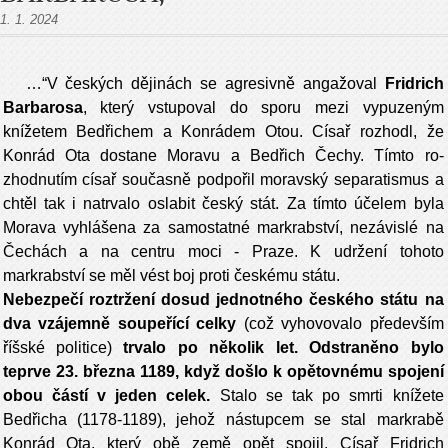
1. 1. 2024
…“V českých dějinách se agresivně angažoval
Fridrich
Barbarosa
, který vstupoval do sporu mezi vypuzeným
knížetem Bedřichem a Konrádem Otou. Císař rozhodl, že
Konrád Ota dostane Moravu a Bedřich Čechy. Tímto ro­
zhodnutím císař současně podpořil moravský separatismus a
chtěl tak i natrvalo oslabit český stát. Za tímto účelem byla
Morava vyhlášena za samos­tatné markrabství, nezávislé na
Čechách a na centru moci - Praze. K udržení tohoto
markrabství se měl vést boj proti českému státu.
Nebezpečí roztržení dosud jednotného českého státu na
dva vzájemně soupeřící celky
(což vyhovovalo především
říšské politice)
trvalo po několik let. Odstraněno bylo
teprve 23. března 1189, když došlo k opětovnému spojení
obou částí v jeden celek.
Stalo se tak po smrti knížete
Bedřicha (1178-1189), jehož nástupcem se stal markrabě
Konrád Ota, který obě země opět spojil. Císař Fridrich