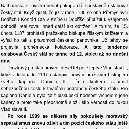
Barbarossa si ovšem nedal pokoj a dál soustavně oslaboval
český stát. Když zjistil, že již v roce 1186 se oba Přemyslovci
Be­dřich i Konrád Ota v Kníně u Dobříše přiblížili k vzájemné
dohodě, realizoval ihned další akt odtržení. A to tím, že 15.
února 1187 prohlásil pražského bis­kupa říšským knížetem a
vyňal ho tak z pravomoci českého panovníka. Už tehdy se
projevila proněmecká kolaborace.
A tato tendence
oslabovat Český stát se táhne od 12. století až po dnešní
dny.
Prozíravý protitah provedl deset let poté teprve Vladislav II.,
když v listo­padu 1197 ustanovil novým pražským biskupem
svého kaplana Daniela II. Tímto krokem zatarasil
nebezpečnou cestu k trvalému podrobení českého státu. Pro
kaplana Daniela byla totiž biskupská hodnost vrcholem jeho
kariéry a proto také přeochotně složil slib věrnosti do rukou
Vladislava II.
Po roce 1989 se některé síly pokoušely moravský
separatismus znovu oživit a tím pozici českého státu ještě