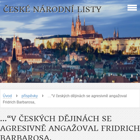
ČESKÉ NÁRODNÍ LISTY
›
›
Úvod
příspěvky
…“V českých dějinách se agresivně angažoval
Fridrich Barbarosa,
…“V ČESKÝCH DĚJINÁCH SE
AGRESIVNĚ ANGAŽOVAL FRIDRICH
BARBAROSA,