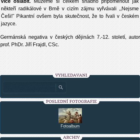
více oslabit.
Můžeme si celkem snadno připomenout jak
někteří radikálové v Brně v cizím zájmu vyřvávali ,,Nejsme
Češi!" Pikantní ovšem byla skutečnost, že to řvali v českém
jazyce.
Germánská negativa v českých dějinách 7.-12. století, autor
prof. PhDr. Jiří Frajdl, CSc.
VYHLEDÁVÁNÍ
POSLEDNÍ FOTOGRAFIE
Fotoalbum
ARCHIV