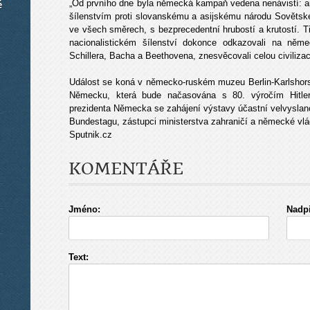
„Od prvního dne byla německá kampaň vedena nenávistí: 
é
šílenstvím proti slovanskému a asijskému národu Sovětského
ve všech směrech, s bezprecedentní hrubostí a krutostí. Ti
nacionalistickém šílenství dokonce odkazovali na něme
Schillera, Bacha a Beethovena, znesvěcovali celou civilizac
Událost se koná v německo-ruském muzeu Berlin-Karlshorst,
Německu, která bude načasována s 80. výročím Hit
prezidenta Německa se zahájení výstavy účastní velvyslanc
Bundestagu, zástupci ministerstva zahraničí a německé vlád
Sputnik.cz
KOMENTÁŘE
Jméno:
Nadpi
Text: