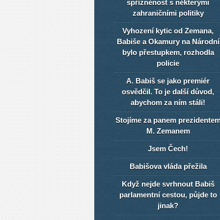
spřízněnost s některými
zahraničními politiky
Vyhození kytic od Zemana,
Babiše a Okamury na Národní
bylo přestupkem, rozhodla
policie
A. Babiš se jako premiér
osvědčil. To je další důvod,
abychom za ním stáli!
Stojíme za panem prezidente
M. Zemanem
Jsem Čech!
Babišova vláda přežila
Když nejde svrhnout Babiš
parlamentní cestou, půjde to
jinak?