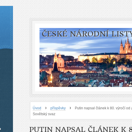
ČESKÉ NÁRODNÍ LIST
›
›
Úvod
příspěvky
Putin napsal článek k 80. výročí od
Sovětský svaz
PUTIN NAPSAL ČLÁNEK K 8
o