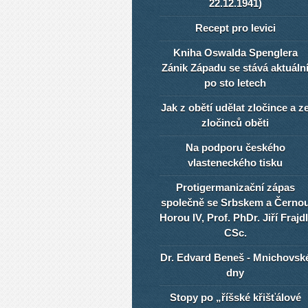
22.12.1941)
Recept pro levici
Kniha Oswalda Spenglera
Zánik Západu se stává aktuáln
po sto letech
Jak z obětí udělat zločince a z
zločinců oběti
Na podporu českého
vlasteneckého tisku
Protigermanizační zápas
společně se Srbskem a Černo
Horou IV, Prof. PhDr. Jiří Frajdl
CSc.
Dr. Edvard Beneš - Mnichovsk
dny
Stopy po „říšské křišťálové