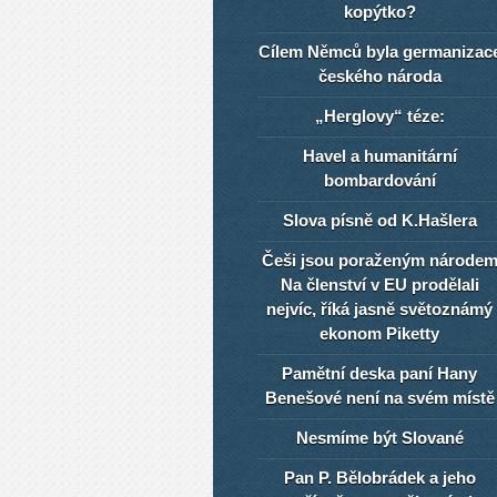
kopýtko?
Cílem Němců byla germanizac
českého národa
„Herglovy“ téze:
Havel a humanitární
bombardování
Slova písně od K.Hašlera
Češi jsou poraženým národe
Na členství v EU prodělali
nejvíc, říká jasně světoznámý
ekonom Piketty
Pamětní deska paní Hany
Benešové není na svém místě
Nesmíme být Slované
Pan P. Bělobrádek a jeho