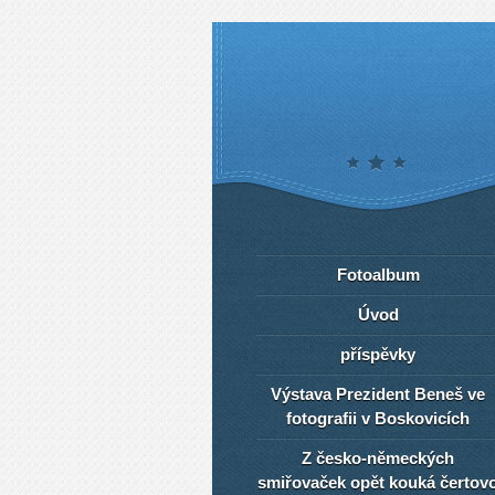
Fotoalbum
Úvod
příspěvky
Výstava Prezident Beneš ve
fotografii v Boskovicích
Z česko-německých
smiřovaček opět kouká čertov