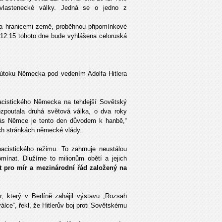
vlastenecké války. Jedná se o jedno z
a hranicemi země, proběhnou připomínkové
 12:15 tohoto dne bude vyhlášena celoruská
útoku Německa pod vedením Adolfa Hitlera
nacistického Německa na tehdejší Sovětský
poutala druhá světová válka, o dva roky
 nás Němce je tento den důvodem k hanbě,“
ch stránkách německé vlády.
cistického režimu. To zahrnuje neustálou
ínat. Dlužíme to milionům obětí a jejich
t pro mír a mezinárodní řád založený na
, který v Berlíně zahájil výstavu „Rozsah
álce“, řekl, že Hitlerův boj proti Sovětskému