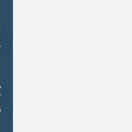
í
e
u
,
é