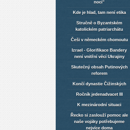
noci“
Kde je hlad, tam není etika
Stručně o Byzantském
katolickém patriarchátu
Češi v německém chomoutu
Izrael - Glorifikace Bandery
není vnitřní věcí Ukrajiny
Skutečný obsah Putinových
reforem
Končí dynastie Čižinských
Ročník jedenadvacet III
K mezinárodní situaci
Řecko si zaslouží pomoc ale
naše vojáky potřebujeme
nejvíce doma