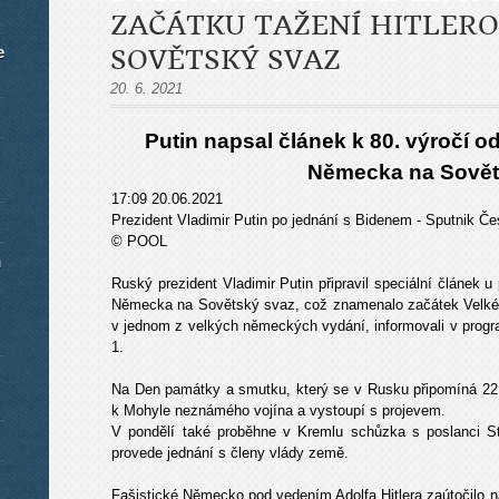
ZAČÁTKU TAŽENÍ HITLER
e
SOVĚTSKÝ SVAZ
20. 6. 2021
Putin napsal článek k 80. výročí od
Německa na Sovět
17:09 20.06.2021
Prezident Vladimir Putin po jednání s Bidenem - Sputnik Če
© POOL
m
Ruský prezident Vladimir Putin připravil speciální článek u 
Německa na Sovětský svaz, což znamenalo začátek Velké 
v jednom z velkých německých vydání, informovali v prog
1.
Na Den památky a smutku, který se v Rusku připomíná 22. 
k Mohyle neznámého vojína a vystoupí s projevem.
V pondělí také proběhne v Kremlu schůzka s poslanci St
provede jednání s členy vlády země.
Fašistické Německo pod vedením Adolfa Hitlera zaútočilo n