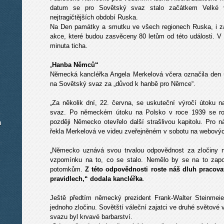
datum se pro Sovětský svaz stalo začátkem Velké 
nejtragičtějších období Ruska.
Na Den památky a smutku ve všech regionech Ruska, i z
akce, které budou zasvěceny 80 letům od této události. V
minuta ticha.
„
Hanba Němců“
Německá kancléřka Angela Merkelová včera označila den 
na Sovětský svaz za „důvod k hanbě pro Němce“.
„Za několik dní, 22. června, se uskuteční výročí útoku 
svaz. Po německém útoku na Polsko v roce 1939 se roz
m
později Německo otevřelo další strašlivou kapitolu. Pro
řekla Merkelová ve videu zveřejněném v sobotu na webový
„Německo uznává svou trvalou odpovědnost za zločiny na
vzpomínku na to, co se stalo. Nemělo by se na to zapom
potomkům.
Z této odpovědnosti roste náš dluh pracova
pravidlech,“ dodala kancléřka
.
Ještě předtím německý prezident Frank-Walter Steinmeier
jednoho zločinu. Sovětští váleční zajatci ve druhé světové v
svazu byl krvavé barbarství.