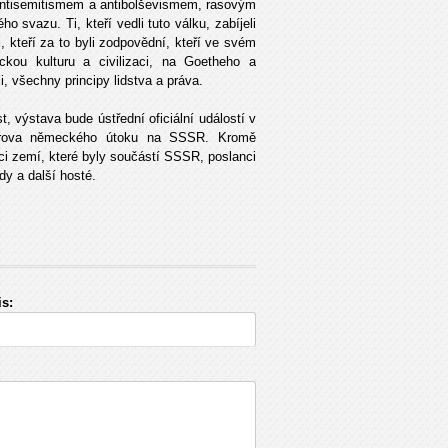
antisemitismem a antibolševismem, rasovým
 svazu. Ti, kteří vedli tuto válku, zabíjeli
, kteří za to byli zodpovědní, kteří ve svém
ckou kulturu a civilizaci, na Goetheho a
i, všechny principy lidstva a práva.
 výstava bude ústřední oficiální událostí v
lerova německého útoku na SSSR. Kromě
i zemí, které byly součástí SSSR, poslanci
y a další hosté.
s: