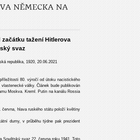
OVA NĚMECKA NA
 začátku tažení Hitlerova
ský svaz
ská republika, 1920, 20.06.2021
příležitosti 80. výročí od útoku nacistického
vlastenecké války. Článek bude publikován
ramu Moskva. Kreml. Putin na kanálu Rossia
června, hlava ruského státu položí květiny
átní dumy, v průběhu týdne pak prezident
a Sovětský svaz 22. června roku 1941. Toto