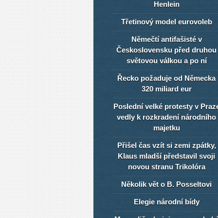
Henlein
Třetinový model eurovoleb
Němečtí antifašisté v
Československu před druhou
světovou válkou a po ní
Řecko požaduje od Německa
320 miliard eur
Poslední velké protesty v Praz
vedly k rozkradení národního
majetku
Přišel čas vzít si zemi zpátky,
Klaus mladší představil svoji
novou stranu Trikolóra
Několik vět o B. Posseltovi
Elegie národní bídy