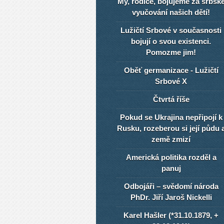
My, rodiče, bojujeme za srbsk
vyučování našich dětí!
Lužičtí Srbové v současnosti
bojují o svou existenci.
Pomozme jim!
Oběť germanizace - Lužičtí
Srbové X
Čtvrtá říše
Pokud se Ukrajina nepřipojí k
Rusku, rozeberou si její půdu 
země zmizí
Americká politika rozděl a
panuj
Odbojáři – svědomí národa
PhDr. Jiří Jaroš Nickelli
Karel Hašler (*31.10.1879, +