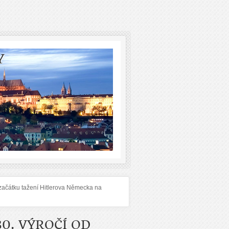
Y
 začátku tažení Hitlerova Německa na
0. VÝROČÍ OD