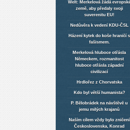
Welt: Merkelová žádá evropsk
země, aby předaly svoji
suverenitu EU!
Nedůvěra k vedení KDU-ČSL
Házení kytek do koše hraničí s
fašismem.
Merkelová hluboce otřásla
Německem, rozmanitost
hluboce otřásla západní
civilizací
Hrdlořez z Chorvatska
Kdo byl větší humanista?
P. Bělobrádek na návštěvě u
jemu milých krajanů
Naším cílem vždy bylo zničení
Československa, Konrad