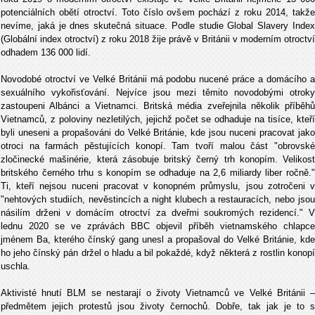
potenciálních obětí otroctví. Toto číslo ovšem pochází z roku 2014, takže
nevíme, jaká je dnes skutečná situace. Podle studie Global Slavery Index
(Globální index otroctví) z roku 2018 žije právě v Británii v moderním otroctví
odhadem 136 000 lidí.
Novodobé otroctví ve Velké Británii má podobu nucené práce a domácího a
sexuálního vykořisťování. Nejvíce jsou mezi těmito novodobými otroky
zastoupeni Albánci a Vietnamci. Britská média zveřejnila několik příběhů
Vietnamců, z poloviny nezletilých, jejichž počet se odhaduje na tisíce, kteří
byli uneseni a propašováni do Velké Británie, kde jsou nuceni pracovat jako
otroci na farmách pěstujících konopí. Tam tvoří malou část "obrovské
zločinecké mašinérie, která zásobuje britský černý trh konopím. Velikost
britského černého trhu s konopím se odhaduje na 2,6 miliardy liber ročně."
Ti, kteří nejsou nuceni pracovat v konopném průmyslu, jsou zotročeni v
"nehtových studiích, nevěstincích a night klubech a restauracích, nebo jsou
násilím drženi v domácím otroctví za dveřmi soukromých rezidencí." V
lednu 2020 se ve zprávách BBC objevil příběh vietnamského chlapce
jménem Ba, kterého čínský gang unesl a propašoval do Velké Británie, kde
ho jeho čínský pán držel o hladu a bil pokaždé, když některá z rostlin konopí
uschla.
Aktivisté hnutí BLM se nestarají o životy Vietnamců ve Velké Británii –
předmětem jejich protestů jsou životy černochů. Dobře, tak jak je to s