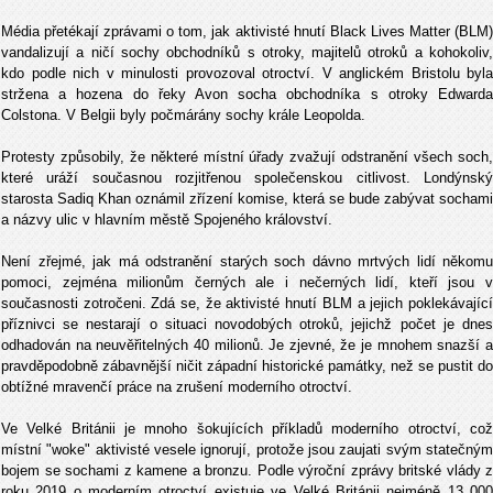
Média přetékají zprávami o tom, jak aktivisté hnutí Black Lives Matter (BLM)
vandalizují a ničí sochy obchodníků s otroky, majitelů otroků a kohokoliv,
kdo podle nich v minulosti provozoval otroctví. V anglickém Bristolu byla
stržena a hozena do řeky Avon socha obchodníka s otroky Edwarda
Colstona. V Belgii byly počmárány sochy krále Leopolda.
Protesty způsobily, že některé místní úřady zvažují odstranění všech soch,
které uráží současnou rozjitřenou společenskou citlivost. Londýnský
starosta Sadiq Khan oznámil zřízení komise, která se bude zabývat sochami
a názvy ulic v hlavním městě Spojeného království.
Není zřejmé, jak má odstranění starých soch dávno mrtvých lidí někomu
pomoci, zejména milionům černých ale i nečerných lidí, kteří jsou v
současnosti zotročeni. Zdá se, že aktivisté hnutí BLM a jejich poklekávající
příznivci se nestarají o situaci novodobých otroků, jejichž počet je dnes
odhadován na neuvěřitelných 40 milionů. Je zjevné, že je mnohem snazší a
pravděpodobně zábavnější ničit západní historické památky, než se pustit do
obtížné mravenčí práce na zrušení moderního otroctví.
Ve Velké Británii je mnoho šokujících příkladů moderního otroctví, což
místní "woke" aktivisté vesele ignorují, protože jsou zaujati svým statečným
bojem se sochami z kamene a bronzu. Podle výroční zprávy britské vlády z
roku 2019 o moderním otroctví existuje ve Velké Británii nejméně 13 000