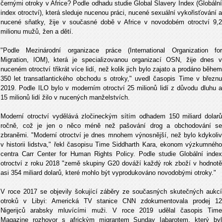
černými otroky v Africe? Podle odhadu studie Global Slavery Index (Globální
index otroctví), která sleduje nucenou práci, nucené sexuální vykořisťování a
nucené sňatky, žije v současné době v Africe v novodobém otroctví 9,2
milionu mužů, žen a dětí.
"Podle Mezinárodní organizace práce (International Organization for
Migration, IOM), která je specializovanou organizací OSN, žije dnes v
nuceném otroctví třikrát více lidí, než kolik jich bylo zajato a prodáno během
350 let transatlantického obchodu s otroky," uvedl časopis Time v březnu
2019. Podle ILO bylo v moderním otroctví 25 milionů lidí z důvodu dluhu a
15 milionů lidí žilo v nucených manželstvích.
Moderní otroctví vydělává zločineckým sítím odhadem 150 miliard dolarů
ročně, což je jen o něco méně než pašování drog a obchodování se
zbraněmi. "Moderní otroctví je dnes mnohem výnosnější, než bylo kdykoliv
v historii lidstva," řekl časopisu Time Siddharth Kara, ekonom výzkumného
centra Carr Center for Human Rights Policy. Podle studie Globální index
otroctví z roku 2018 "země skupiny G20 dováží každý rok zboží v hodnotě
asi 354 miliard dolarů, které mohlo být vyprodukováno novodobými otroky."
V roce 2017 se objevily šokující záběry ze současných skutečných aukcí
otroků v Libyi: Americká TV stanice CNN zdokumentovala prodej 12
Nigerijců arabsky mluvícími muži. V roce 2019 udělal časopis Time
Magazine rozhovor s africkým migrantem Sunday Iabarotem, který byl