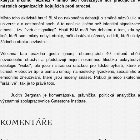
kterých nikomu nezáleží - mimo těch odvážných lidí pracujících v
místních organizacích bojujících proti otroctví.
Místo toho aktivisté hnutí BLM do nekonečna debatují o změně názvů ulic a
univerzit a o odstranění soch. A to není nic jiného než infantilní signalizace
ctnosti - tzv. "virtue signaling". Hnutí BLM maří čas debatou o tom, zda by
lidé, kteří sami nikdy nebyli otroky, měli dostávat náhrady od lidí, kteří nikdy
žádného otroka nevlastnili.
Všechna tato prázdná gesta ignorují ohromujících 40 milionů obětí
novodobého otroctví a představují nejen nesmírnou hloubku pokrytectví
ideologie "woke", ale jsou i strašnou urážkou pro lidské bytosti, které v
tichosti v otroctví trpí a pomalu umírají na následky fyzického, sexuálního a
emočního zneužívání, které jsou nuceny snášet. Pokud je něco skutečně
"urážlivé", tak je to právě toto.
Judith Bergman je komentátorka, právnička, politická analytička a
významná spolupracovnice Gatestone Institute.
KOMENTÁŘE