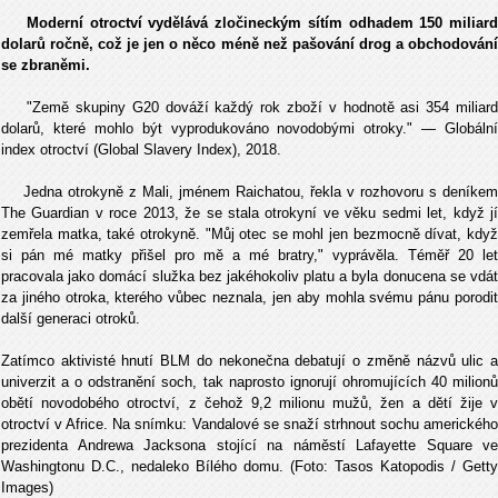
Moderní otroctví vydělává zločineckým sítím odhadem 150 miliard
dolarů ročně, což je jen o něco méně než pašování drog a obchodování
se zbraněmi.
"Země skupiny G20 dováží každý rok zboží v hodnotě asi 354 miliard
dolarů, které mohlo být vyprodukováno novodobými otroky." — Globální
index otroctví (Global Slavery Index), 2018.
Jedna otrokyně z Mali, jménem Raichatou, řekla v rozhovoru s deníkem
The Guardian v roce 2013, že se stala otrokyní ve věku sedmi let, když jí
zemřela matka, také otrokyně. "Můj otec se mohl jen bezmocně dívat, když
si pán mé matky přišel pro mě a mé bratry," vyprávěla. Téměř 20 let
pracovala jako domácí služka bez jakéhokoliv platu a byla donucena se vdát
za jiného otroka, kterého vůbec neznala, jen aby mohla svému pánu porodit
další generaci otroků.
Zatímco aktivisté hnutí BLM do nekonečna debatují o změně názvů ulic a
univerzit a o odstranění soch, tak naprosto ignorují ohromujících 40 milionů
obětí novodobého otroctví, z čehož 9,2 milionu mužů, žen a dětí žije v
otroctví v Africe. Na snímku: Vandalové se snaží strhnout sochu amerického
prezidenta Andrewa Jacksona stojící na náměstí Lafayette Square ve
Washingtonu D.C., nedaleko Bílého domu. (Foto: Tasos Katopodis / Getty
Images)