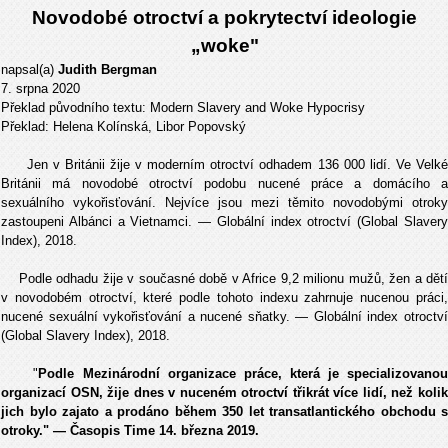
Novodobé otroctví a pokrytectví ideologie
„woke"
napsal(a)
Judith Bergman
7. srpna 2020
Překlad původního textu: Modern Slavery and Woke Hypocrisy
Překlad: Helena Kolínská, Libor Popovský
Jen v Británii žije v moderním otroctví odhadem 136 000 lidí. Ve Velké
Británii má novodobé otroctví podobu nucené práce a domácího a
sexuálního vykořisťování. Nejvíce jsou mezi těmito novodobými otroky
zastoupeni Albánci a Vietnamci. — Globální index otroctví (Global Slavery
Index), 2018.
Podle odhadu žije v současné době v Africe 9,2 milionu mužů, žen a dětí
v novodobém otroctví, které podle tohoto indexu zahrnuje nucenou práci,
nucené sexuální vykořisťování a nucené sňatky. — Globální index otroctví
(Global Slavery Index), 2018.
"
Podle Mezinárodní organizace práce, která je specializovano
organizací OSN, žije dnes v nuceném otroctví třikrát více lidí, než kolik
jich bylo zajato a prodáno během 350 let transatlantického obchodu s
otroky." — Časopis Time 14. března 2019.