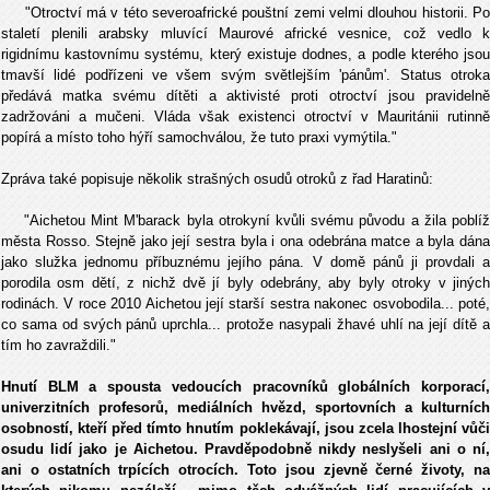
"Otroctví má v této severoafrické pouštní zemi velmi dlouhou historii. Po
staletí plenili arabsky mluvící Maurové africké vesnice, což vedlo k
rigidnímu kastovnímu systému, který existuje dodnes, a podle kterého jsou
tmavší lidé podřízeni ve všem svým světlejším 'pánům'. Status otroka
předává matka svému dítěti a aktivisté proti otroctví jsou pravidelně
zadržováni a mučeni. Vláda však existenci otroctví v Mauritánii rutinně
popírá a místo toho hýří samochválou, že tuto praxi vymýtila."
Zpráva také popisuje několik strašných osudů otroků z řad Haratinů:
"Aichetou Mint M'barack byla otrokyní kvůli svému původu a žila poblíž
města Rosso. Stejně jako její sestra byla i ona odebrána matce a byla dána
jako služka jednomu příbuznému jejího pána. V domě pánů ji provdali a
porodila osm dětí, z nichž dvě jí byly odebrány, aby byly otroky v jiných
rodinách. V roce 2010 Aichetou její starší sestra nakonec osvobodila... poté,
co sama od svých pánů uprchla... protože nasypali žhavé uhlí na její dítě a
tím ho zavraždili."
Hnutí BLM a spousta vedoucích pracovníků globálních korporací,
univerzitních profesorů, mediálních hvězd, sportovních a kulturních
osobností, kteří před tímto hnutím poklekávají, jsou zcela lhostejní vůči
osudu lidí jako je Aichetou. Pravděpodobně nikdy neslyšeli ani o ní,
ani o ostatních trpících otrocích. Toto jsou zjevně černé životy, na