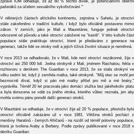
zprávě IOM odhaduje, že až 80 % těchto dívek, je 'potenciálními oběťmi
pašeráků za účelem sexuálního vykořisťování.'"
V některých částech afrického kontinentu, zejména v Sahelu, je otroctví
stále zakořeněno v tradiční kultuře, i když bylo oficiálně postaveno mimo
zákon. V zemích, jako je Mali a Mauretánie, funguje jednak otroctví
odvozené od původu a také otroctví založené na "kastě". V této kultuře část
populace stále praktikuje otroctví, které je předáváno z generace na
generaci, takže lidé se otroky rodí a jejich tíživá životní situace je neměnná.
V roce 2013 se odhadovalo, že v Mali, kde není otroctví nezákonné, žije v
otroctví asi 250 000 lidí. Jedna otrokyně z Mali, jménem Raichatou, řekla v
rozhovoru s deníkem The Guardian v roce 2013, že se stala otrokyní ve
věku sedmi let, když jí zemřela matka, také otrokyně. "Můj otec se mohl jen
bezmocně dívat, když si pán mé matky přišel pro mě a mé bratry,"
vyprávěla. Téměř 20 let pracovala jako domácí služka bez jakéhokoliv platu
a byla donucena se vdát za jiného otroka, kterého vůbec neznala, jen aby
mohla svému pánu porodit další generaci otroků.
V Mauritánii se odhaduje, že v otroctví žije až 20 % populace, přestože bylo
otroctví oficiálně zakázáno už v roce 1981. Většina otroků pochází z
menšiny Haratinů - černých Afričanů - na rozdíl od téměř poloviny populace,
která je tvořena Araby a Berbery. Podle zprávy publikované v roce 2018 v
deníku Guardian: