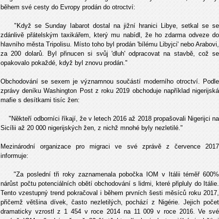
během své cesty do Evropy prodán do otroctví:
"Když se Sunday Iabarot dostal na jižní hranici Libye, setkal se se
zdánlivě přátelským taxikářem, který mu nabídl, že ho zdarma odveze do
hlavního města Tripolisu. Místo toho byl prodán 'bílému Libyjci' nebo Arabovi,
za 200 dolarů. Byl přinucen si svůj 'dluh' odpracovat na stavbě, což se
opakovalo pokaždé, když byl znovu prodán."
Obchodování se sexem je významnou součástí moderního otroctví. Podle
zprávy deníku Washington Post z roku 2019 obchoduje například nigerijská
mafie s desítkami tisíc žen:
"Někteří odborníci říkají, že v letech 2016 až 2018 propašovali Nigerijci na
Sicílii až 20 000 nigerijských žen, z nichž mnohé byly nezletilé."
Mezinárodní organizace pro migraci ve své zprávě z července 2017
informuje:
"Za poslední tři roky zaznamenala pobočka IOM v Itálii téměř 600%
nárůst počtu potenciálních obětí obchodování s lidmi, které připluly do Itálie.
Tento vzestupný trend pokračoval i během prvních šesti měsíců roku 2017,
přičemž většina dívek, často nezletilých, pochází z Nigérie. Jejich počet
dramaticky vzrostl z 1 454 v roce 2014 na 11 009 v roce 2016. Ve své