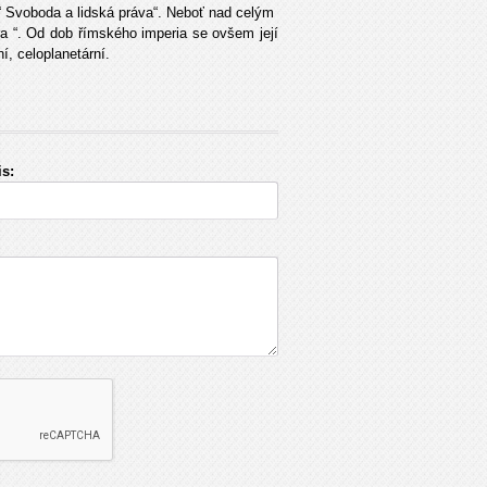
 Svoboda a lidská práva“. Neboť nad celým
a “. Od dob římského imperia se ovšem její
í, celoplanetární.
s: