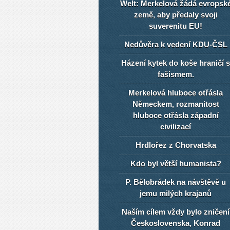
Welt: Merkelová žádá evropsk
země, aby předaly svoji
suverenitu EU!
Nedůvěra k vedení KDU-ČSL
Házení kytek do koše hraničí s
fašismem.
Merkelová hluboce otřásla
Německem, rozmanitost
hluboce otřásla západní
civilizací
Hrdlořez z Chorvatska
Kdo byl větší humanista?
P. Bělobrádek na návštěvě u
jemu milých krajanů
Naším cílem vždy bylo zničení
Československa, Konrad