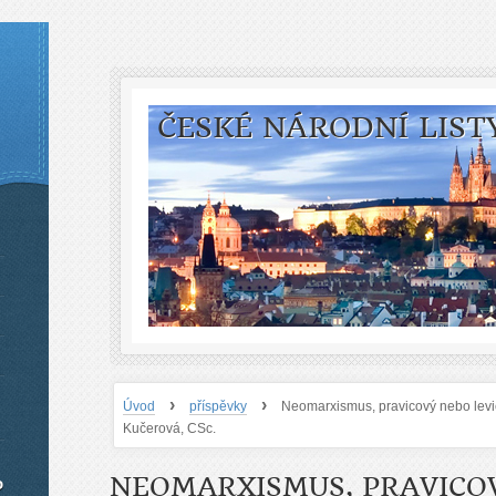
ČESKÉ NÁRODNÍ LIST
›
›
Úvod
příspěvky
Neomarxismus, pravicový nebo levico
Kučerová, CSc.
NEOMARXISMUS, PRAVICO
o