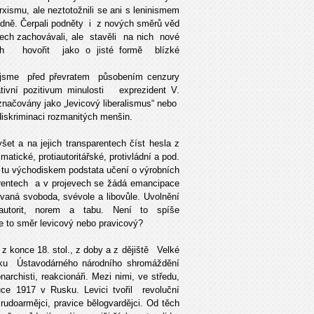
xismu, ale neztotožnili se ani s leninismem
odně. Čerpali podněty i z nových směrů
věd
dech zachovávali, ale stavěli na nich nové
ch hovořit jako o jisté formě blízké
é jsme před převratem působením cenzury
ativní pozitivum minulosti exprezident V.
značovány jako „levicový liberalismus“ nebo
diskriminaci rozmanitých menšin.
t a na jejich transparentech číst hesla z
matické, protiautoritářské, protivládní a pod.
e tu východiskem podstata učení o výrobních
rentech a v projevech se žádá emancipace
vaná svoboda, svévole a libovůle. Uvolnění
 autorit, norem a tabu. Není to spíše
je to směr levicový nebo pravicový?
 z konce 18. stol., z doby a z dějiště Velké
dku Ústavodárného národního shromáždění
narchisti, reakcionáři. Mezi nimi, ve středu,
uce 1917 v Rusku. Levici tvořil revoluční
i rudoarmějci, pravice bělogvardějci. Od těch