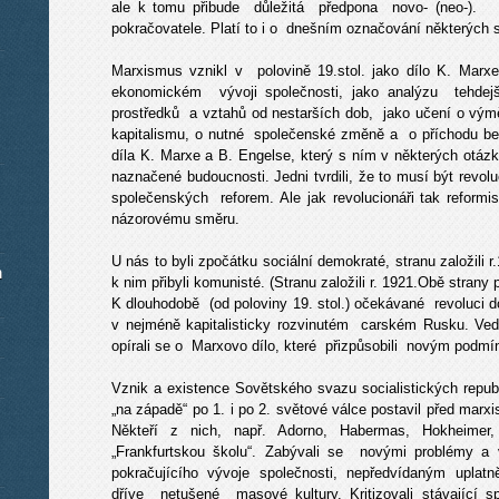
ale k tomu přibude důležitá předpona novo- (neo-). 
pokračovatele. Platí to i o dnešním označování některýc
Marxismus vznikl v polovině 19.stol. jako dílo K. Marxe
ekonomickém vývoji společnosti, jako analýzu tehdejší
prostředků a vztahů od nestarších dob, jako učení o vým
kapitalismu, o nutné společenské změně a o příchodu bez
díla K. Marxe a B. Engelse, který s ním v některých otázk
naznačené budoucnosti. Jedni tvrdili, že to musí být revol
společenských reforem. Ale jak revolucionáři tak reformist
názorovému směru.
U nás to byli zpočátku sociální demokraté, stranu založili r.
m
k nim přibyli komunisté. (Stranu založili r. 1921.Obě strany p
K dlouhodobě (od poloviny 19. stol.) očekávané revoluci doš
v nejméně kapitalisticky rozvinutém carském Rusku. Vedl
opírali se o Marxovo dílo, které přizpůsobili novým podm
Vznik a existence Sovětského svazu socialistických repub
„na západě“ po 1. i po 2. světové válce postavil před marxi
Někteří z nich, např. Adorno, Habermas, Hokheimer, 
„Frankfurtskou školu“. Zabývali se novými problémy a 
pokračujícího vývoje společnosti, nepředvídaným uplat
dříve netušené masové kultury. Kritizovali stávající 