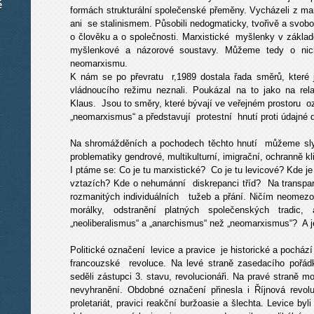
é
formách strukturální společenské přeměny. Vycházeli z mar
ani se stalinismem. Působili nedogmaticky, tvořivě a svob
o člověku a o společnosti. Marxistické myšlenky v zákla
myšlenkové a názorové soustavy. Můžeme tedy o ni
neomarxismu.
K nám se po převratu r,1989 dostala řada směrů, kter
vládnoucího režimu neznali. Poukázal na to jako na rel
Klaus. Jsou to směry, které bývají ve veřejném prostoru o
„neomarxismus“ a představují protestní hnutí proti údajné 
Na shromážděních a pochodech těchto hnutí můžeme slyše
problematiky gendrové, multikulturní, imigrační, ochranně kli
I ptáme se: Co je tu marxistické? Co je tu levicové? Kde j
vztazích? Kde o nehumánní diskrepanci tříd? Na transpa
rozmanitých individuálních tužeb a přání. Ničím neomezo
morálky, odstranění platných společenských tradic,
„neoliberalismus“ a „anarchismus“ než „neomarxismus“? A 
Politické označení levice a pravice je historické a pochází
francouzské revoluce. Na levé straně zasedacího pořá
seděli zástupci 3. stavu, revolucionáři. Na pravé straně mo
nevyhranění. Obdobné označení přinesla i Říjnová revol
proletariát, pravici reakční buržoasie a šlechta. Levice byl