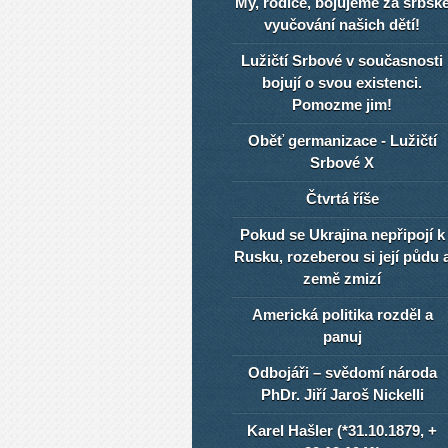
My, rodiče, bojujeme za srbsk
vyučování našich dětí!
Lužičtí Srbové v současnosti
bojují o svou existenci.
Pomozme jim!
Oběť germanizace - Lužičtí
Srbové X
Čtvrtá říše
Pokud se Ukrajina nepřipojí k
Rusku, rozeberou si její půdu 
země zmizí
Americká politika rozděl a
panuj
Odbojáři – svědomí národa
PhDr. Jiří Jaroš Nickelli
Karel Hašler (*31.10.1879, +