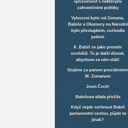
spřízněnost s některými
zahraničními politiky
Vyhození kytic od Zemana,
Babiše a Okamury na Národní
bylo přestupkem, rozhodla
policie
A. Babiš se jako premiér
osvědčil. To je další důvod,
abychom za ním stáli!
Stojíme za panem prezidente
M. Zemanem
Jsem Čech!
Babišova vláda přežila
Když nejde svrhnout Babiš
parlamentní cestou, půjde to
jinak?