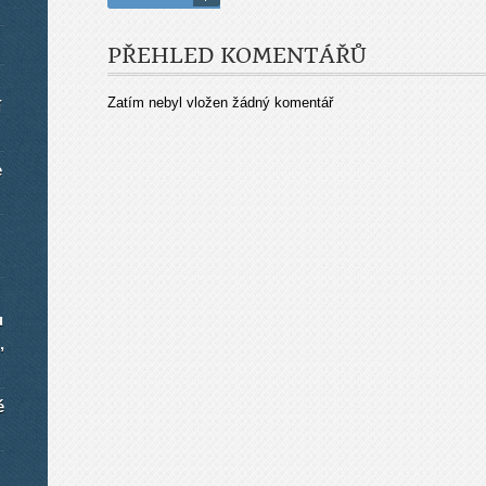
PŘEHLED KOMENTÁŘŮ
Zatím nebyl vložen žádný komentář
í
e
u
,
é