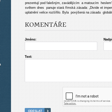
é
prezentují pod falešným, zavádějícím a matoucím heslem“
světem dnes panuje stará římská zásada: „Divide et imper
uplatnění velice rozšířilo. Byla povýšená na zásadu globáln
KOMENTÁŘE
Jméno:
Nadpi
Text:
a