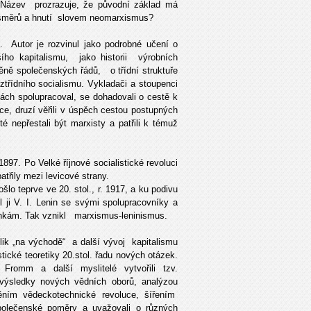
Název prozrazuje, že původní základ má
h směrů a hnutí slovem neomarxismus?
. Autor je rozvinul jako podrobné učení o
ho kapitalismu, jako historii výrobních
ěně společenských řádů, o třídní struktuře
třídního socialismu. Vykladači a stoupenci
ách spolupracoval, se dohadovali o cestě k
uce, druzí věřili v úspěch cestou postupných
é nepřestali být marxisty a patřili k témuž
1897. Po Velké říjnové socialistické revoluci
atřily mezi levicové strany.
lo teprve ve 20. stol., r. 1917, a ku podivu
 ji V. I. Lenin se svými spolupracovníky a
ínkám. Tak vznikl marxismus-leninismus.
lik „na východě“ a další vývoj kapitalismu
stické teoretiky 20.stol. řadu nových otázek.
Fromm a další myslitelé vytvořili tzv.
výsledky nových vědních oborů, analýzou
něním vědeckotechnické revoluce, šířením
společenské poměry a uvažovali o různých