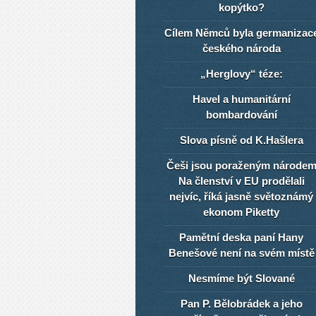
kopýtko?
Cílem Němců byla germanizac
českého národa
„Herglovy“ téze:
Havel a humanitární
bombardování
Slova písně od K.Hašlera
Češi jsou poraženým národe
Na členství v EU prodělali
nejvíc, říká jasně světoznámý
ekonom Piketty
Pamětní deska paní Hany
Benešové není na svém místě
Nesmíme být Slované
Pan P. Bělobrádek a jeho