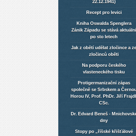
22.12.1941)
Recept pro levici
Kniha Oswalda Spenglera
Zánik Západu se stává aktuáln
po sto letech
Jak z obětí udělat zločince a z
zločinců oběti
Na podporu českého
vlasteneckého tisku
Protigermanizační zápas
společně se Srbskem a Černo
Horou IV, Prof. PhDr. Jiří Frajdl
CSc.
Dr. Edvard Beneš - Mnichovsk
dny
Stopy po „říšské křišťálové