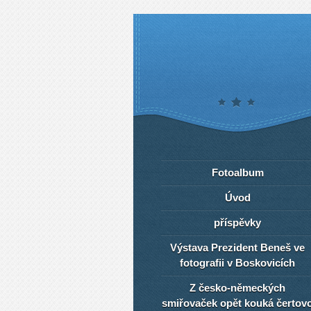
Fotoalbum
Úvod
příspěvky
Výstava Prezident Beneš ve
fotografii v Boskovicích
Z česko-německých
smiřovaček opět kouká čertov