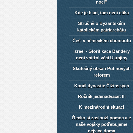
noci“
Kde je hlad, tam není etika
Stručně o Byzantském
katolickém patriarchátu
Češi v německém chomoutu
Izrael - Glorifikace Bandery
není vnitřní věcí Ukrajiny
Skutečný obsah Putinových
reforem
Končí dynastie Čižinských
Ročník jedenadvacet III
K mezinárodní situaci
Řecko si zaslouží pomoc ale
naše vojáky potřebujeme
nejvíce doma