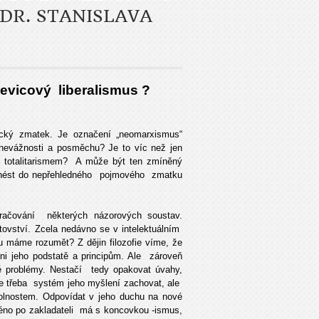
HDR. STANISLAVA
evicový liberalismus ?
gický zmatek. Je označení „neomarxismus“
nevážnosti a posměchu? Je to víc než jen
či totalitarismem? A může být ten zmíněný
vnést do nepřehledného pojmového zmatku
ačování některých názorových soustav.
vství. Zcela nedávno se v intelektuálním
 máme rozumět? Z dějin filozofie víme, že
i jeho podstatě a principům. Ale zároveň
vé problémy. Nestačí tedy opakovat úvahy,
Je třeba systém jeho myšlení zachovat, ale
kolnostem. Odpovídat v jeho duchu na nové
éno po zakladateli má s koncovkou -ismus,