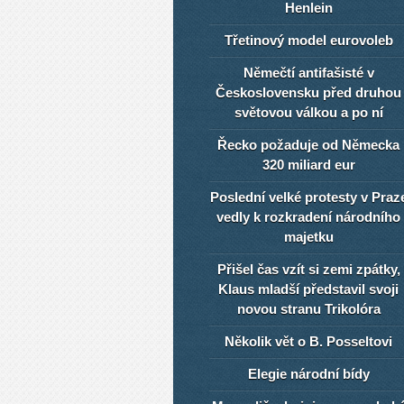
Henlein
Třetinový model eurovoleb
Němečtí antifašisté v
Československu před druhou
světovou válkou a po ní
Řecko požaduje od Německa
320 miliard eur
Poslední velké protesty v Praz
vedly k rozkradení národního
majetku
Přišel čas vzít si zemi zpátky,
Klaus mladší představil svoji
novou stranu Trikolóra
Několik vět o B. Posseltovi
Elegie národní bídy