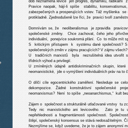
dob neznamená levice jen progres, dynamiku, radikální změ
Pravice naopak, hájí-li spíše stabilitu, konservatismu
zabezpečených a prosperujících vstev. Táž myšlenka se
protikladně. Zjednodušeně lze říci, že pravici tvoří zaměstn
Domnívám se, že neoliberalismus je zpravidla pravicový,
společenské změny. Chce zachovat, čeho jeho přívrženc
individuální, ponejvíce soukromá přání. Co to může mít
S kritickým přístupem k systému dané společnosti? S je
společenských změn v zájmu pracujících? V zájmu všech?
U tradičních marxistů byla nezrušitelná idea utvořit s
třídních výhod a privilegií.
e
U zmíněných údajně antidiskriminačních skupin, kter
neomarxistické, jde o vymýšlení individuálních práv na to č
O dílčí cíle egocentrického zaměření. Nesleduje se cel
dekompozice. Žádné konstruktivní společenské pro
neomarxismus? Není to spíše „neoanarchismus,“ kult bezv
Zájem o společnost a strukturálně utlačované vrstvy tu zc
Tedy nic marxistického ani levicového. Zato je tu 
nepřehlednosti a fragmentárnosti společnosti. Společnos
štěpí, společenský konsensus se stává nedosažitelným. Čí
Nezmýlíme se, když uvedeme, že je to zájem anonymní mo