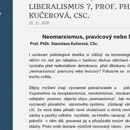
LIBERALISMUS ?, PROF. P
e
KUČEROVÁ, CSC.
15. 11. 2020
Neomarxismus, pravicový nebo l
Prof. PhDr. Stanislava Kučerová, CSc.
I uznávaní politologové dneška si stěžují na terminolo
něčím víc než jen nálepkou s hanlivou dávkou odmítavé 
výstraha před nedostatkem demokracie, před diktaturou 
m
„neomarxismus“ pravicový nebo levicový? Pokusme se 
trochu světla.
Dějiny myšlení znají významné pokračovatele a pokr
Vzpomeňme na novoplatonismus, novotomismus, novokanto
veřejném prostoru objevilo slovo „neomarxismus“. Jak mu
vyznavači původního názorového systému zůstávají věrn
cítí, že nová doba přináší nové skutečnosti a otvírá no
závěry a poučky velkého myslitele, na kterého navazují. 
pokročit v něm dál, posunout jej a přizpůsobit novým o
otázky. Proto směr dostane výstižně inovovaný název: jm