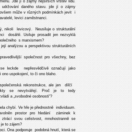
nu. Jde jí o zájmy nejširších vrstev lidu.
s, udržování daného stavu. jde jí o zájmy
 ovšem může v různých podmínkách jevit i
avatelé, levici zaměstnanci.
 nikoli levicový. Neusiluje o strukturální
i dosáhli. Usiluje prosadit jen nezvyklá
 společného s marxismem?
jí analýzou a perspektivou strukturálních
pravedlivější společnost pro všechny, bez
é se leckde nepřesvědčivě označují jako
i ono uspokojení, to či ono blaho.
ospolečenská rekonstrukce, ale jen dílčí
jekty se nevytvářejí. Proč je to tedy
ládí a „svobodné osobnosti“?
ela chybí. Ve hře je přednostně individuum.
uvolněn prostor pro hledání záminek k
t ztrácí svou celistvost, mnohostranně se
 je to zájem?
ci. Ona podporuje podobná hnutí, která se