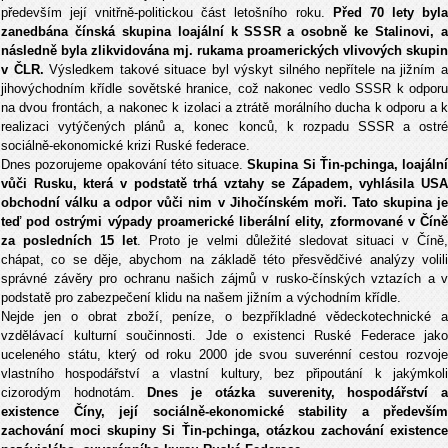
především její vnitřně-politickou část letošního roku.
Před 70 lety byl
zanedbána čínská skupina loajální k SSSR a osobně ke Stalinovi, a
následně byla zlikvidována mj. rukama proamerických vlivových skupin
v ČLR.
Výsledkem takové situace byl výskyt silného nepřítele na jižním 
jihovýchodním křídle sovětské hranice, což nakonec vedlo SSSR k odporu
na dvou frontách, a nakonec k izolaci a ztrátě morálního ducha k odporu a k
realizaci vytýčených plánů a, konec konců, k rozpadu SSSR a ostré
sociálně-ekonomické krizi Ruské federace.
Dnes pozorujeme opakování této situace.
Skupina Si Ťin-pchinga, loajální
vůči Rusku, která v podstatě trhá vztahy se Západem, vyhlásila USA
obchodní válku a odpor vůči nim v Jihočínském moři. Tato skupina je
teď pod ostrými výpady proamerické liberální elity, zformované v Číně
za posledních 15 let
. Proto je velmi důležité sledovat situaci v Číně
chápat, co se děje, abychom na základě této přesvědčivé analýzy volili
správné závěry pro ochranu našich zájmů v rusko-čínských vztazích a v
podstatě pro zabezpečení klidu na našem jižním a východním křídle.
Nejde jen o obrat zboží, peníze, o bezpříkladné vědeckotechnické a
vzdělávací kulturní součinnosti. Jde o existenci Ruské Federace jako
uceleného státu, který od roku 2000 jde svou suverénní cestou rozvoje
vlastního hospodářství a vlastní kultury, bez připoutání k jakýmkoli
cizorodým hodnotám.
Dnes je otázka suverenity, hospodářství 
existence Číny, její sociálně-ekonomické stability a především
zachování moci skupiny Si Ťin-pchinga, otázkou zachování existence