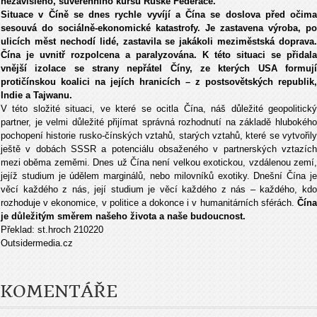
nezávislého, suverénního kursu Ruské Federace.
Situace v Číně se dnes rychle vyvíjí a Čína se doslova před očima
sesouvá do sociálně-ekonomické katastrofy. Je zastavena výroba, po
ulicích měst nechodí lidé, zastavila se jakákoli meziměstská doprava.
Čína je uvnitř rozpolcena a paralyzována. K této situaci se přidala
vnější izolace se strany nepřátel Číny, ze kterých USA formují
protičínskou koalici na jejích hranicích – z postsovětských republik,
Indie a Tajwanu.
V této složité situaci, ve které se ocitla Čína, náš důležité geopolitický
partner, je velmi důležité přijímat správná rozhodnutí na základě hlubokého
pochopení historie rusko-čínských vztahů, starých vztahů, které se vytvořily
ještě v dobách SSSR a potenciálu obsaženého v partnerských vztazích
mezi oběma zeměmi. Dnes už Čína není velkou exotickou, vzdálenou zemí,
jejíž studium je údělem marginálů, nebo milovníků exotiky. Dnešní Čína je
věcí každého z nás, její studium je věcí každého z nás – každého, kdo
rozhoduje v ekonomice, v politice a dokonce i v humanitárních sférách.
Čína
je důležitým směrem našeho života a naše budoucnost.
Překlad: st.hroch 210220
Outsidermedia.cz
KOMENTÁŘE