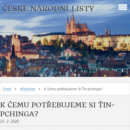
ČESKÉ NÁRODNÍ LISTY
›
›
Úvod
příspěvky
K čemu potřebujeme Si Ťin-pchinga?
K ČEMU POTŘEBUJEME SI ŤIN-
PCHINGA?
23. 2. 2020