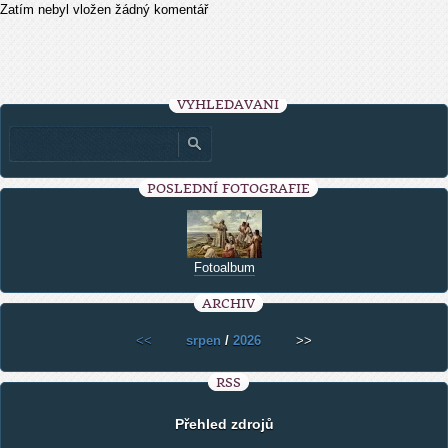
Zatím nebyl vložen žádný komentář
VYHLEDÁVÁNÍ
POSLEDNÍ FOTOGRAFIE
Fotoalbum
ARCHIV
<<
srpen
/
2026
>>
RSS
Přehled zdrojů