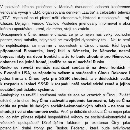
V polovině března proběhne v Moskvě dvoudenní odborná konference
věnovaná vývoji v ČLR, organizovaná deníkem „Zavtra“ a celostátní televizí
„NTV“. Vystoupí na ní přední ruští ekonomové, historici a sinologové – mj.
Chazin, Děljagin, Fursov, Vavilov. Posledně jmenovaný informoval o akci
krátkou upoutávkou, která, dle mého, stojí za zmínku
…
Uvažujeme-li o Číně, musíme chápat, že je to nejen náš velký obchodní
partner, zdroj turistiky, nejrychleji se rozvíjející dynamický trh… Ne, to není
to nejdůležitější, co musíme v souvislosti s Čínou chápat.
Rád byc
připomenul Bismarcka, který řekl o Německu, že Německo nesmí
bojovat nikdy na dvou frontách, a že to bude zhoubné pro Německo,
dokonce i na jedné frontě, jestliže se na ní nachází Rusko.
Rusko se rovněž nemůže nacházet současně na dvou frontách –
v Evropě s USA, se západním světem a současně s Čínou. Dokonce i
jedna fronta s Čínou byla pro SSSR zhoubná, a v důsledcích vedla
k rozpadu a izolaci SSSR, k rozpadu naší socialistické země a jejího
sociálně politického systému.
Analogicky se utváří i současná naše situace ve vztazích s Čínou. Zvlášť
citelné je to dnes,
kdy Čínu zachvátila epidemie koronaviru, kdy se Čín
ocitla na prahu hlubokých sociálně-ekonomických otřesů – na tom se
shodují i velcí ekonomové světa.
Proč je důležité studovat Čínu nejen jak
to, co nám přinese nějaké hospodářské výhody ze sociálně-ekonomické a
vědecké spolupráce? Důležitějším faktorem je existence Číny jako
potenciální druhé fronty pro Ruskou Federaci, která bude ovlivňovat