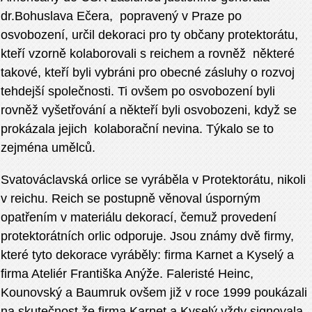
dr.Bohuslava Ečera, popravený v Praze po
osvobození, určil dekoraci pro ty občany protektorátu,
kteří vzorně kolaborovali s reichem a rovněž některé
takové, kteří byli vybráni pro obecné zásluhy o rozvoj
tehdejší společnosti. Ti ovšem po osvobození byli
rovněž vyšetřování a někteří byli osvobozeni, když se
prokázala jejich kolaborační nevina. Týkalo se to
zejména umělců.
Svatováclavská orlice se vyráběla v Protektorátu, nikoli
v reichu. Reich se postupně věnoval úsporným
opatřením v materiálu dekorací, čemuž provedení
protektorátních orlic odporuje. Jsou známy dvě firmy,
které tyto dekorace vyráběly: firma Karnet a Kyselý a
firma Ateliér Františka Anýže. Faleristé Heinc,
Kounovský a Baumruk ovšem již v roce 1999 poukázali
na skutečnost,že firma Karnet a Kyselý vždy signovala