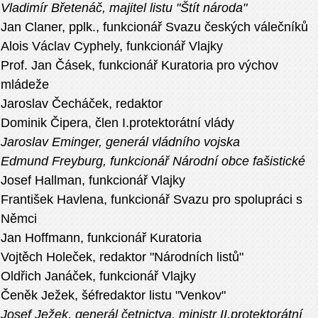
Vladimír Břetenáč, majitel listu "Štít národa"
Jan Claner, pplk., funkcionář Svazu českých válečníků
Alois Václav Cyphely, funkcionář Vlajky
Prof. Jan Čásek, funkcionář Kuratoria pro výchov
mládeže
Jaroslav Čecháček, redaktor
Dominik Čipera, člen I.protektorátní vlády
Jaroslav Eminger, generál vládního vojska
Edmund Freyburg, funkcionář Národní obce fašistické
Josef Hallman, funkcionář Vlajky
František Havlena, funkcionář Svazu pro spolupráci s
Němci
Jan Hoffmann, funkcionář Kuratoria
Vojtěch Holeček, redaktor "Národních listů"
Oldřich Janáček, funkcionář Vlajky
Čeněk Ježek, šéfredaktor listu "Venkov"
Josef Ježek, generál četnictva, ministr II.protektorátní