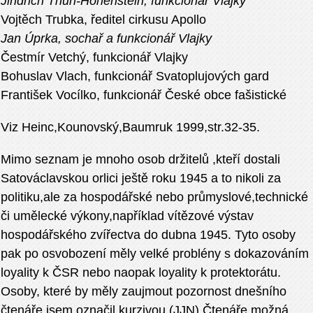
Jindřich Thun-Hohenstein, funkcionář Vlajky
Vojtěch Trubka, ředitel cirkusu Apollo
Jan Úprka, sochař a funkcionář Vlajky
Čestmír Vetchý, funkcionář Vlajky
Bohuslav Vlach, funkcionář Svatoplujových gard
František Vocílko, funkcionář České obce fašistické
Viz Heinc,Kounovský,Baumruk 1999,str.32-35.
Mimo seznam je mnoho osob držitelů ,kteří dostali
Satováclavskou orlici ještě roku 1945 a to nikoli za
politiku,ale za hospodářské nebo průmyslové,technické
či umělecké výkony,například vítězové výstav
hospodářského zvířectva do dubna 1945. Tyto osoby
pak po osvobození měly velké problény s dokazováním
loyality k ČSR nebo naopak loyality k protektorátu.
Osoby, které by měly zaujmout pozornost dnešního
čtenáře jsem označil kurzivou (JJN) Čtenáře možná