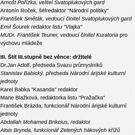
Arnošt Pořízka, velitel Svatoplukových gard
Antonín Roček, šéfredaktor "Národní politiky"
František Směták, vedoucí činitel Svatoplukových gard
Emil Šourek redaktor listu "Vlajka"
MUDr. František Teuner, vedoucí činitel Kuratoria
pro
výchovu mládeže
III. Štít III.stupně bez věnce: držitelé
Dr,Jan Adolf, předseda Svazu průmyslníků
Stanislav Babický, předseda Národní árijské kulturní
jednoty
Karel Babka "Kasanda" redaktor
Marie Blažková, redaktorka listu "Pražačka"
František Brázda, funkcionář Národní árijské kulturní
jednoty
Abdallah Mohamed Brikcius, redaktor
Alois Brynda, funkcionář Zelených hákových křížů