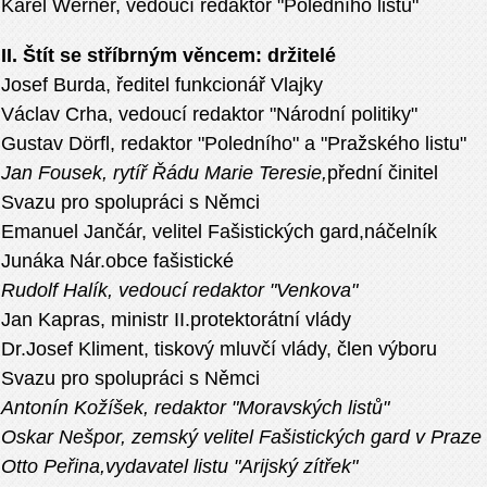
Karel Werner, vedoucí redaktor "Poledního listu"
II. Štít se stříbrným věncem: držitelé
Josef Burda, ředitel funkcionář Vlajky
Václav Crha, vedoucí redaktor "Národní politiky"
Gustav Dörfl, redaktor "Poledního" a "Pražského listu"
Jan Fousek, rytíř Řádu Marie Teresie,
přední činitel
Svazu pro spolupráci s Němci
Emanuel Jančár, velitel Fašistických gard,náčelník
Junáka Nár.obce fašistické
Rudolf Halík, vedoucí redaktor "Venkova"
Jan Kapras, ministr II.protektorátní vlády
Dr.Josef Kliment, tiskový mluvčí vlády, člen výboru
Svazu pro spolupráci s Němci
Antonín Kožíšek, redaktor "Moravských listů"
Oskar Nešpor, zemský velitel Fašistických gard v Praze
Otto Peřina,vydavatel listu "Arijský zítřek"