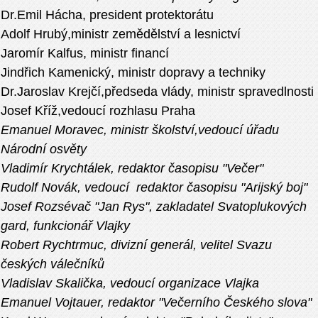
Dr.Emil Hácha, president protektorátu
Adolf Hrubý,ministr zemědělství a lesnictví
Jaromír Kalfus, ministr financí
Jindřich Kamenický, ministr dopravy a techniky
Dr.Jaroslav Krejčí,předseda vlády, ministr spravedlnosti
Josef Kříž,vedoucí rozhlasu Praha
Emanuel Moravec, ministr školství,vedoucí úřadu
Národní osvěty
Vladimír Krychtálek, redaktor časopisu "Večer"
Rudolf Novák, vedoucí redaktor časopisu "Arijský boj"
Josef Rozsévač "Jan Rys", zakladatel Svatoplukových
gard, funkcionář Vlajky
Robert Rychtrmuc, divizní generál, velitel Svazu
českých válečníků
Vladislav Skalička, vedoucí organizace Vlajka
Emanuel Vojtauer, redaktor "Večerního Českého slova"