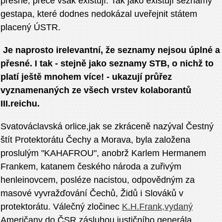
přesné, přece však existují. Tak jako existují seznamy
gestapa, které dodnes nedokázal uveřejnit státem
placený ÚSTR.
Je naprosto irelevantní, že seznamy nejsou úplné a
přesné. I tak - stejně jako seznamy STB, o nichž to
platí ještě mnohem více! - ukazují průřez
vyznamenaných ze všech vrstev kolaborantů
III.reichu.
Svatováclavská orlice,jak se zkráceně nazýval Čestný
štít Protektorátu Čechy a Morava, byla založena
proslulým "KAHAFROU", anobrž Karlem Hermanem
Frankem, katanem českého národa a zuřivým
henleinovcem, posléze nacistou, odpovědným za
masové vyvražďování Čechů, Židů i Slováků v
protektorátu. Válečný zločinec
K.H.Frank,vydaný
Američany do ČSR zásluhou justičního generála