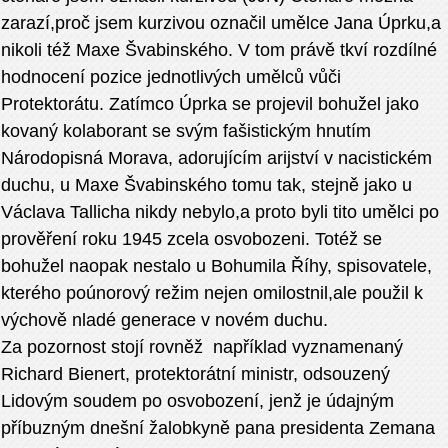
zarazí,proč jsem kurzivou označil umělce Jana Úprku,a
nikoli též Maxe Švabinského. V tom právě tkví rozdílné
hodnocení pozice jednotlivých umělců vůči
Protektorátu. Zatímco Úprka se projevil bohužel jako
kovaný kolaborant se svým fašistickým hnutím
Národopisná Morava, adorujícím arijství v nacistickém
duchu, u Maxe Švabinského tomu tak, stejně jako u
Václava Tallicha nikdy nebylo,a proto byli tito umělci po
prověření roku 1945 zcela osvobozeni. Totéž se
bohužel naopak nestalo u Bohumila Říhy, spisovatele,
kterého poúnorový režim nejen omilostnil,ale použil k
výchově nladé generace v novém duchu.
Za pozornost stojí rovněž například vyznamenaný
Richard Bienert, protektorátní ministr, odsouzený
Lidovým soudem po osvobození, jenž je údajným
příbuzným dnešní žalobkyně pana presidenta Zemana