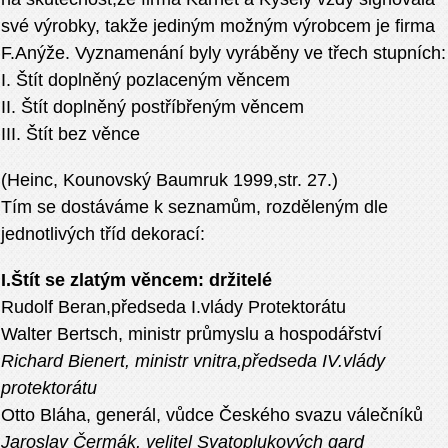
své výrobky, takže jediným možným výrobcem je firma
F.Anýže. Vyznamenání byly vyráběny ve třech stupních:
I. Štít doplněný pozlaceným věncem
II. Štít doplněný postříbřeným věncem
III. Štít bez věnce
(Heinc, Kounovský Baumruk 1999,str. 27.)
Tím se dostáváme k seznamům, rozděleným dle
jednotlivých tříd dekorací:
I.Štít se zlatým věncem: držitelé
Rudolf Beran,předseda I.vlády Protektorátu
Walter Bertsch, ministr průmyslu a hospodářství
Richard Bienert, ministr vnitra,předseda IV.vlády
protektorátu
Otto Bláha, generál, vůdce Českého svazu válečníků
Jaroslav Čermák, velitel Svatoplukových gard