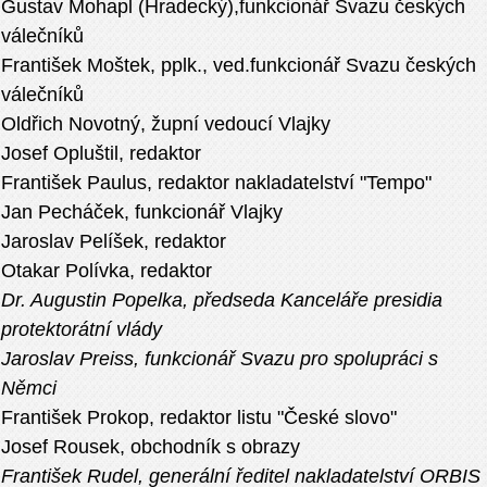
Gustav Mohapl (Hradecký),funkcionář Svazu českých
válečníků
František Moštek, pplk., ved.funkcionář Svazu českých
válečníků
Oldřich Novotný, župní vedoucí Vlajky
Josef Opluštil, redaktor
František Paulus, redaktor nakladatelství "Tempo"
Jan Pecháček, funkcionář Vlajky
Jaroslav Pelíšek, redaktor
Otakar Polívka, redaktor
Dr. Augustin Popelka, předseda Kanceláře presidia
protektorátní vlády
Jaroslav Preiss, funkcionář Svazu pro spolupráci s
Němci
František Prokop, redaktor listu "České slovo"
Josef Rousek, obchodník s obrazy
František Rudel, generální ředitel nakladatelství ORBIS