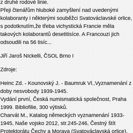
z druhé rodové linie.
Přeji čtenářům hluboké zamyšlení nad uvedenými
kolaboranty i některými souběžci Svatováclavské orlice,
s podotknutím,že třeba vichystická Francie měla
takových kolaborantů desetitisíce. A Francouzi jich
odsoudili na 56 tisíc...
Jiří Jaroš NIckelli, ČSOL Brno I
Zdroje:
Heinc Zd. - Kounovský J. - Baumruk Vl.,Vyznamenání z
doby nesvobody 1939-1945.
Vydání první, Česká numismatická společnost, Praha
1999. Bibliofilie, 300 výtisků.
Charvát M., Katalog německých vyznamenání 1933-
1945, Naše vojsko 2012, str.245-246, Čestný štít
Protektorátu Čechy a Morava (Svatováclavská orlice).